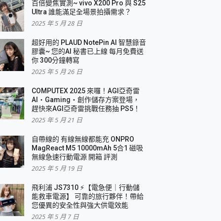
百倍變焦實測~ vivo X200 Pro 與 S25
Ultra 誰能滿足全場景拍攝需求？
2025 年 5 月 28 日
超好用的 PLAUD NotePin AI 智慧錄音
膠囊~ 您的AI 秘書已上線 每月免費送
你 300分鐘轉寫
2025 年 5 月 26 日
COMPUTEX 2025 來囉！AGI亞奇雷
AI・Gaming・創作儲存方案登場，
趕快來AGI亞奇雷挑戰任務抽 PS5！
2025 年 5 月 21 日
自帶線的 有線無線都能充 ONPRO
MagReact M5 10000mAh 5合1 磁吸
無線急速行動電源 開箱 評測
2025 年 5 月 19 日
飛利浦 JS7310 ⚡【電急便｜行動儲
能救車電源】 可靠的旅行夥伴！帶給
您優異的安全性與強大供電效能
2025 年 5 月 7 日