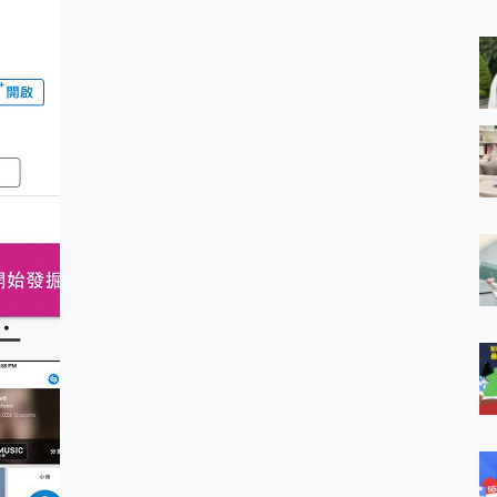
 MSI Claw A1M-026TW 電競掌機 開箱 評測
與超好用的隱磁支架 O-ONE MAG 最會吸的行動電源 開箱 評測
ro 及 moto g37 power上市，登錄在送飛利浦氣炸鍋
iberty 5 Pro Max，有螢幕的耳機會是智商稅嗎?
e Time，加碼愛奇藝黃金雙周卡體驗，專案價最低 NT$0 起
x MOLLY Limited Edition 限量版開賣，攜手味全龍進駐大巨蛋萬人