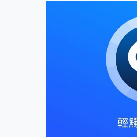
防窺黑科技 Galaxy S2
AI 支付 一錶搞定大小事 Xiao
超驚艷 讓人一眼就愛上 LENOV
美到讓人超想擁有 moto pad 
好用的 EaseUS Parti
一鍵修復模糊影片、舊照的 AI 
小朋友才做選擇 投影機 RG
式生活新體驗
外型超吸晴~ 給您絕佳操控體驗 
開箱~變身「蜘蛛人」椅子軍師
iPhone 17 系列 有認
DJI Osmo Pocket 3
小巧好吸不擋鏡頭 有Qi2認證
會走動的冷暖氣 SONY RE
寶可夢飛人外掛iToolab An
百倍變焦實測~ vivo X200
超好用的 PLAUD NoteP
COMPUTEX 2025 來
自帶線的 有線無線都能充 ONP
飛利浦 JS7310 ⚡【
是螢幕也是電視! 一機超多用途