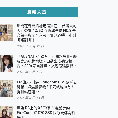
貼與軍規防摔殼完整開箱評價
最新文章
出門在外網路穩定最實在 「台灣大哥
，一篇全看懂
大」榮獲 4G/5G 在線率全球 NO.3 全
台第一與全台六冠王實測心得，走到
機｜結合「 智慧投影 & 煥彩流動 」的沈浸
哪順到哪！
2026 年 7 月 31 日
X 系列 輕量無線電競滑鼠 開箱 評測
多工辦公、爽度滿滿的終極桌面體驗
「AUSNAT R1 錄音卡」開箱評測~ 終
結會議紀錄地獄，自動生成摘要報
好康大放送
告，200+語言翻譯，旅遊最強搭檔。
動電源 開箱 評測
2026 年 5 月 7 日
CP 值天花板~ Bongcom BS5 足球君
開箱~ 短焦投影機 3千元就能擁有！
折扣碼在這～
寫
2026 年 4 月 23 日
挑戰任務抽 PS5！
 開箱 評測
專為 PC上的 XBOX和掌機設計的
與強大供電效能
FireCuda X1070 SSD 固態硬碟開箱
商用智慧聯網螢幕 開箱 評測
評測