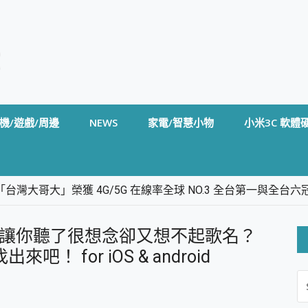
機/遊戲/周邊
NEWS
家電/智慧小物
小米3C 軟體
台灣大哥大」榮獲 4G/5G 在線率全球 NO.3 全台第一與全
卡」開箱評測~ 終結會議紀錄地獄，自動生成摘要報告，200+語言
m BS5 足球君開箱~ 短焦投影機 3千元就能擁有！ 折扣碼在這～
歌讓你聽了很想念卻又想不起歌名？
的 FireCuda X1070 SSD 固態硬碟開箱 評測
線設計 SpotCam Solo Eco 太陽能防水雲端攝影機 SpotCam
吧！ for iOS & android
S
stige 14 AI+ D3MG-031TW 14吋 開箱評價，AI輕薄商務筆電 Co
FO
alme 16 Pro 開箱評價~ 2 億畫素 LumaColor 影像、持久續航與