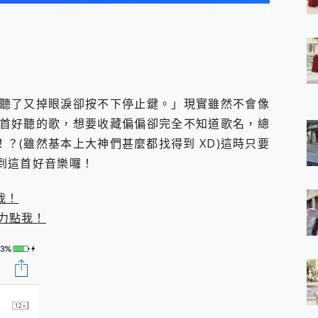
 7 Aura Edition 觸控AI筆電 開箱 評測
軍規、冰感變色實測，realme 14 5G 遊戲戰鬥值爆表，效能x娛樂全都
h、AirPods耳機 三個設備充電一起搞定 ONPRO MagReact™ M3 
eeArc」開放式耳掛耳機，無感配戴! 超穩超服貼，音質、通話也很
袋裡的 Zeiss 潮流攝影棚!
orock 衣莉莎白 H1 Neo分子篩洗脫烘 AI 滾筒洗衣機
聽了又掉眼淚卻按不下停止鍵。」現實雖然不會像
 最完美的家 MSI Nest Docking Station 掌機專屬擴充底座 開箱
 中嘉寬頻 SoundBox 劇院串流盒 開箱 評測
首好聽的歌，想要收藏偏偏卻完全不知道歌名，總
ivo X200 Pro、vivo X200 就是這麼好拍
！？(雖然基本上大神們甚麼都找得到 XD)這時只要
over 免費線上去聲器一鍵去除人聲 人聲 音樂分離 2024 消除人聲推薦
尋到這首好音樂囉！
~~ iToolab AnyGo 魔物獵人 Now飛人 ios教學 不出門也可以
寶可夢飛人 AnyTo 不出門也可以飛遍全世界
我！
容量 一次充5個設備 充好充滿 CUKTECH 酷態科 300W 微型充電站
簡單 EaseUS Data Recovery Wizard Free 18.0.0 
力點我！
 EaseUS Partition Master 就是這麼簡單
1 VI 開箱! 相機實測! 長焦覆蓋更遠更清晰、2日長續航、頂尖影音娛樂
 評測~ 有深度的 Leica 影像旗艦手機! 加碼小旗艦 Xiaomi 14 開箱 評測
無線藍牙耳機智慧降噪升級、音質明亮溫潤，並支援雙設備連接~
來囉 完美保護 MSI Claw A1M-026TW 電競掌機
列 開箱 評測! 首搭蔡司光學鏡頭、攝影棚級柔光環、拍攝功能最好玩的美拍神