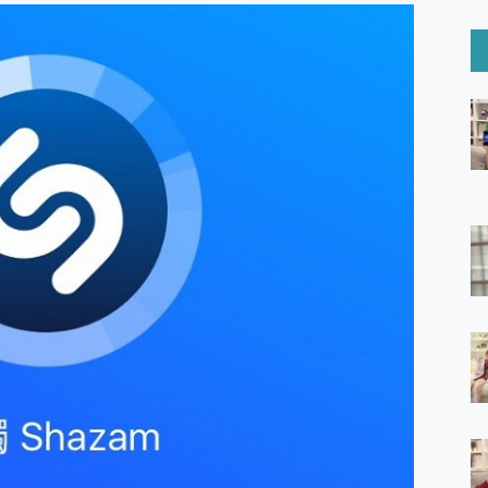
6 Ultra系列保護貼怎麼選？imos AR 低反光玻璃、藍寶石鏡頭
mi Watch 5 開箱 評測
O 聯想 Yoga Book 9 14吋 AI輕薄筆電 開箱 評測
60 系列 與 Moto | Swarovski razr 60 冰藍限定版本 開箱 評測
tion Master 讓您輕鬆的移除與格式化有防寫保護的隨身碟或SD卡
好幫手! VideoProc Converter AI 新版全解析 × 年末優惠
B藍牙音響 氛圍情境燈 我通通都要！ Starfish 2 幻彩膠囊投影
GravaStar Mercury K1 系列 異星機械鍵盤與 Mercury 
！MSI MPG 491CQP QD-OLED 超寬曲面電競螢幕，
證的防護來囉！ imos 首家導入 UL MCV 行銷宣告驗證的手機配件品牌
 爽爽帶回家 歡慶 EaseUS 21 週年到來，「Slogan 海報徵稿活動」
的 ONPRO MagReact MXs2 5000mAh薄型磁吸無線急速行
ON POCKET PRO 穿戴式智慧冷暖調溫裝置 開箱 評測
yGo全新升級，GO Fest 五折優惠嗨翻天！支援 iOS/Android！
 Pro 與 S25 Ultra 誰能滿足全場景拍攝需求？
in AI 智慧錄音膠囊~ 您的AI 秘書已上線 每月免費送你 300分鐘轉
囉！AGI亞奇雷 AI・Gaming・創作儲存方案登場，趕快來AGI亞奇雷
RO MagReact M5 10000mAh 5合1 磁吸無線急速行動電源
電急便｜行動儲能救車電源】 可靠的旅行夥伴！帶給您優異的安全性
「MSI微星 Modern MD272UPSW 27型」 4K IPS 輕薄