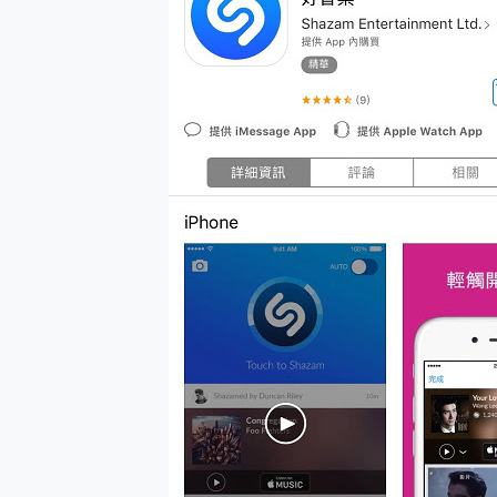
多個願望一次滿足 超強散熱 微星
一吸完美對位 擁有超強吸力
Motorola edge 70 p
近八千元的 Soundcore L
ASUS Pad 全面應援 M
榮耀 HONOR 600 Pro 