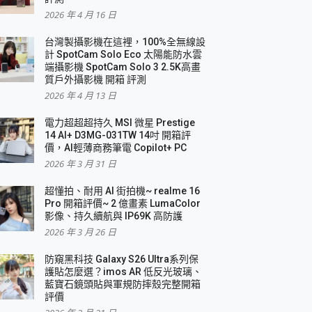
2026 年 4 月 16 日
要！
台灣製攝影機在這裡，100%全無線設
3 in 1可攜摺疊無線充電器 開箱 評測
計 SpotCam Solo Eco 太陽能防水雲
優質
端攝影機 SpotCam Solo 3 2.5K高畫
質戶外攝影機 開箱 評測
2026 年 4 月 13 日
 評測
電力超超超持久 MSI 微星 Prestige
14 AI+ D3MG-031TW 14吋 開箱評
價，AI輕薄商務筆電 Copilot+ PC
2026 年 3 月 31 日
到處走
超懂拍、耐用 AI 街拍機~ realme 16
 開箱 評測
Pro 開箱評價~ 2 億畫素 LumaColor
業界最好的資料救援軟體
影像、持久續航與 IP69K 高防護
2026 年 3 月 26 日
效能~
防窺黑科技 Galaxy S26 Ultra系列保
護貼怎麼選？imos AR 低反光玻璃、
藍寶石鏡頭貼與軍規防摔殼完整開箱
評價
機 vivo V30 Pro