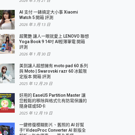
2026 年 3 月 21 日
AI 支付 一錶搞定大小事 Xiaomi
Watch 5 開箱 評測
2026 年 3 月 13 日
盛典
超驚艷 讓人一眼就愛上 LENOVO 聯想
Yoga Book 9 14吋 AI輕薄筆電 開箱
評測
2026 年 1 月 30 日
美到讓人超想擁有 moto pad 60 系列
與 Moto | Swarovski razr 60 冰藍限
定版本 開箱 評測
2025 年 12 月 29 日
好用的 EaseUS Partition Master 讓
您輕鬆的移除與格式化有防寫保護的
隨身碟或SD卡
2025 年 12 月 19 日
一鍵修復模糊影片、舊照的 AI 好幫
手! VideoProc Converter AI 新版全