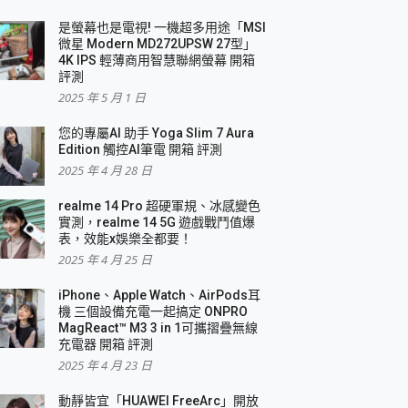
是螢幕也是電視! 一機超多用途「MSI
微星 Modern MD272UPSW 27型」
4K IPS 輕薄商用智慧聯網螢幕 開箱
評測
2025 年 5 月 1 日
您的專屬AI 助手 Yoga Slim 7 Aura
Edition 觸控AI筆電 開箱 評測
2025 年 4 月 28 日
realme 14 Pro 超硬軍規、冰感變色
實測，realme 14 5G 遊戲戰鬥值爆
表，效能x娛樂全都要！
2025 年 4 月 25 日
iPhone、Apple Watch、AirPods耳
機 三個設備充電一起搞定 ONPRO
MagReact™ M3 3 in 1可攜摺疊無線
充電器 開箱 評測
2025 年 4 月 23 日
動靜皆宜「HUAWEI FreeArc」開放