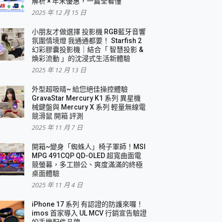
解析 × 年末優惠，一篇全看懂
2025 年 12 月 15 日
小朋友才做選擇 投影機 RGB藍牙音響
氛圍情境燈 我通通都要！ Starfish 2
幻彩膠囊投影機｜結合「 智慧投影 &
煥彩流動 」的沈浸式生活新體驗
2025 年 12 月 13 日
外型超吸晴~ 給您絕佳操控體驗
GravaStar Mercury K1 系列 異星機
械鍵盤與 Mercury X 系列 輕量無線電
競滑鼠 開箱 評測
2025 年 11 月 7 日
開箱~變身「蜘蛛人」椅子軍師！MSI
MPG 491CQP QD-OLED 超寬曲面電
競螢幕，多工辦公、爽度滿滿的終極
桌面體驗
2025 年 11 月 4 日
iPhone 17 系列 有認證的防護來囉！
imos 首家導入 UL MCV 行銷宣告驗證
的手機配件品牌