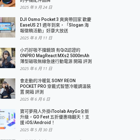
2025 年 9 月 24 日
DJI Osmo Pocket 3 爽爽帶回家 歡慶
EaseUS 21 週年到來，「Slogan 海
報徵稿活動」好康大放送
2025 年 8 月 11 日
小巧好吸不擋鏡頭 有Qi2認證的
ONPRO MagReact MXs2 5000mAh
薄型磁吸無線急速行動電源 開箱 評測
2025 年 6 月 11 日
會走動的冷暖氣 SONY REON
POCKET PRO 穿戴式智慧冷暖調溫裝
置 開箱 評測
2025 年 6 月 6 日
寶可夢飛人外掛iToolab AnyGo全新
升級，GO Fest 五折優惠嗨翻天！支
援 iOS/Android！
2025 年 5 月 30 日