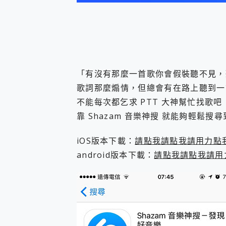
您的專屬AI 助手 Yoga Slim
realme 14 Pro 超硬
iPhone、Apple Watc
動靜皆宜「HUAWEI Fr
好玩好拍 vivo V50 ~ 口
25種洗烘模式一機搞定! Rob
「有沒有那麼一首歌你會假裝聽不見，
給 MSI Claw 系列電競掌機
B&O 精品級音響! Home+
歌詞那麼煽情，但總會有在路上聽到一
2億 APO蔡司長焦神機降臨~ v
不能每次都乞求 PTT 大神幫忙找歌吧
EaseUS Vocal Rem
靠 Shazam 音樂神搜 就能夠輕鬆搜
3 個超值 MHN 飛人工具分享
Locawhere AnyTo 
iOS版本下載：
請點我請點我請用力點
小體積 40000mAh 超大
97.3% 恢復率，資料救援就是這麼
android版本下載：
請點我請點我請用
磁碟系統大風吹 有了 磁碟管理程式
全新 SONY Xperia 
Xiaomi 14 Ultra 開箱
vivo TWS 3e 真
MSI Claw 掌機專屬配件包 
人像旗艦 vivo V30 系