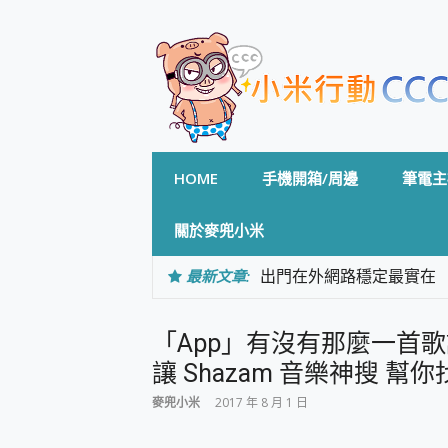
Skip
to
content
HOME
手機開箱/周邊
筆電主
關於麥兜小米
最新文章:
出門在外網路穩定最實在 「
「AUSNAT R1 錄音
CP 值天花板~ Bongco
「App」有沒有那麼一首
專為 PC上的 XBOX和掌機設計
台灣製攝影機在這裡，100%全無
讓 Shazam 音樂神搜 幫你找出來
測
麥兜小米
2017 年 8 月 1 日
電力超超超持久 MSI 微星 Pre
超懂拍、耐用 AI 街拍機~ re