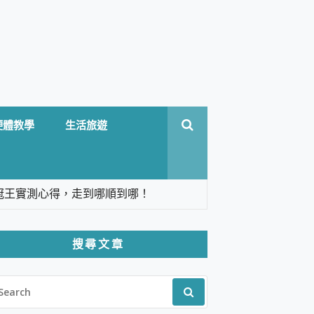
硬體教學
生活旅遊
台六冠王實測心得，走到哪順到哪！
翻譯，旅遊最強搭檔。
搜尋文章
 Solo 3 2.5K高畫質戶外攝影機 開箱 評
EARCH
pilot+ PC
R:
 IP69K 高防護