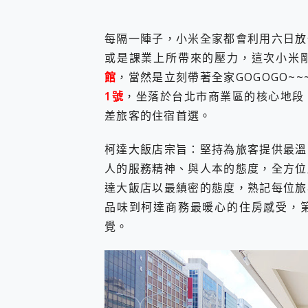
您的專屬AI 助手 Yoga Slim
realme 14 Pro 超硬
每隔一陣子，小米全家都會利用六日放
iPhone、Apple Watc
或是課業上所帶來的壓力，這次小米
動靜皆宜「HUAWEI Fr
好玩好拍 vivo V50 ~ 口
館
，當然是立刻帶著全家GOGOGO~
25種洗烘模式一機搞定! Rob
1號
，坐落於台北市商業區的核心地段
給 MSI Claw 系列電競掌機
差旅客的住宿首選。
B&O 精品級音響! Home+
2億 APO蔡司長焦神機降臨~ v
柯達大飯店宗旨：堅持為旅客提供最溫
EaseUS Vocal Rem
3 個超值 MHN 飛人工具分享
人的服務精神、與人本的態度，全方位
Locawhere AnyTo 
達大飯店以最縝密的態度，熟記每位旅
小體積 40000mAh 超大
品味到柯達商務最暖心的住房感受，
97.3% 恢復率，資料救援就是這麼
磁碟系統大風吹 有了 磁碟管理程式
覺。
全新 SONY Xperia 
Xiaomi 14 Ultra 開箱
vivo TWS 3e 真
MSI Claw 掌機專屬配件包 
人像旗艦 vivo V30 系