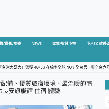
機/遊戲/周邊
NEWS
家電/智慧小物
小米3C 軟體
台灣大哥大」榮獲 4G/5G 在線率全球 NO.3 全台第一與全
卡」開箱評測~ 終結會議紀錄地獄，自動生成摘要報告，200+語言
m BS5 足球君開箱~ 短焦投影機 3千元就能擁有！ 折扣碼在這～
音配備、優質旅宿環境、最溫暖的商
的 FireCuda X1070 SSD 固態硬碟開箱 評測
線設計 SpotCam Solo Eco 太陽能防水雲端攝影機 SpotCam
長安旗艦館 住宿 體驗
S
stige 14 AI+ D3MG-031TW 14吋 開箱評價，AI輕薄商務筆電 Co
FO
alme 16 Pro 開箱評價~ 2 億畫素 LumaColor 影像、持久續航與