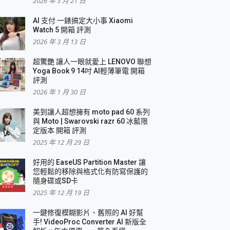
2026 年 3 月 21 日
AI 支付 一錶搞定大小事 Xiaomi
簡單
Watch 5 開箱 評測
2026 年 3 月 13 日
超驚艷 讓人一眼就愛上 LENOVO 聯想
Yoga Book 9 14吋 AI輕薄筆電 開箱
評測
2026 年 1 月 30 日
美到讓人超想擁有 moto pad 60 系列
與 Moto | Swarovski razr 60 冰藍限
定版本 開箱 評測
2025 年 12 月 29 日
好用的 EaseUS Partition Master 讓
您輕鬆的移除與格式化有防寫保護的
隨身碟或SD卡
2025 年 12 月 19 日
一鍵修復模糊影片、舊照的 AI 好幫
手! VideoProc Converter AI 新版全