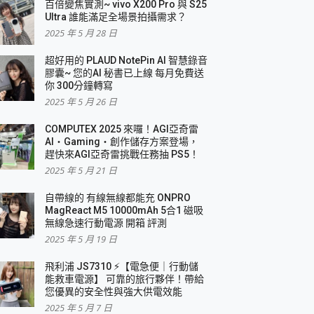
百倍變焦實測~ vivo X200 Pro 與 S25
Ultra 誰能滿足全場景拍攝需求？
2025 年 5 月 28 日
超好用的 PLAUD NotePin AI 智慧錄音
膠囊~ 您的AI 秘書已上線 每月免費送
你 300分鐘轉寫
2025 年 5 月 26 日
COMPUTEX 2025 來囉！AGI亞奇雷
AI・Gaming・創作儲存方案登場，
趕快來AGI亞奇雷挑戰任務抽 PS5！
2025 年 5 月 21 日
自帶線的 有線無線都能充 ONPRO
MagReact M5 10000mAh 5合1 磁吸
無線急速行動電源 開箱 評測
2025 年 5 月 19 日
飛利浦 JS7310 ⚡【電急便｜行動儲
能救車電源】 可靠的旅行夥伴！帶給
您優異的安全性與強大供電效能
2025 年 5 月 7 日