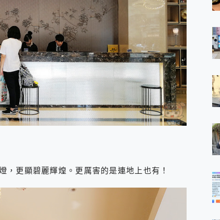
燈，更顯碧麗輝煌。更厲害的是連地上也有！