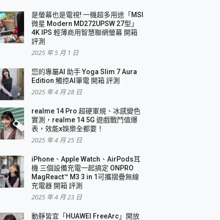
是螢幕也是電視! 一機超多用途「MSI
微星 Modern MD272UPSW 27型」
4K IPS 輕薄商用智慧聯網螢幕 開箱
評測
2025 年 5 月 1 日
您的專屬AI 助手 Yoga Slim 7 Aura
Edition 觸控AI筆電 開箱 評測
2025 年 4 月 28 日
realme 14 Pro 超硬軍規、冰感變色
實測，realme 14 5G 遊戲戰鬥值爆
表，效能x娛樂全都要！
2025 年 4 月 25 日
iPhone、Apple Watch、AirPods耳
機 三個設備充電一起搞定 ONPRO
MagReact™ M3 3 in 1可攜摺疊無線
充電器 開箱 評測
2025 年 4 月 23 日
動靜皆宜「HUAWEI FreeArc」開放