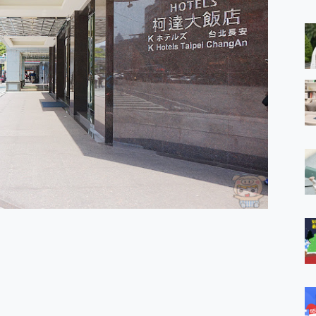
 MSI Claw A1M-026TW 電競掌機 開箱 評測
與超好用的隱磁支架 O-ONE MAG 最會吸的行動電源 開箱 評測
業增距鏡實測：Find X9 Ultra 光學長焦隨手拍，紀錄生活就是這麼
ro 及 moto g37 power上市，登錄在送飛利浦氣炸鍋
iberty 5 Pro Max，有螢幕的耳機會是智商稅嗎?
e Time，加碼愛奇藝黃金雙周卡體驗，專案價最低 NT$0 起