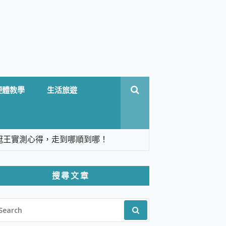
硬體教學
生活旅遊
台六冠王實測心得，走到哪順到哪！
翻譯，旅遊最強搭檔。
搜尋文章
 Solo 3 2.5K高畫質戶外攝影機 開箱 評
EARCH
pilot+ PC
R:
 IP69K 高防護