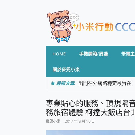
Skip
to
content
HOME
手機開箱/周邊
筆電主
關於麥兜小米
最新文章:
出門在外網路穩定最實在 「
「AUSNAT R1 錄音
CP 值天花板~ Bongco
專業貼心的服務、頂規隔
專為 PC上的 XBOX和掌機設計
台灣製攝影機在這裡，100%全無
務旅宿體驗 柯達大飯店台北
測
麥兜小米
2017 年 8 月 10 日
電力超超超持久 MSI 微星 Pre
超懂拍、耐用 AI 街拍機~ re