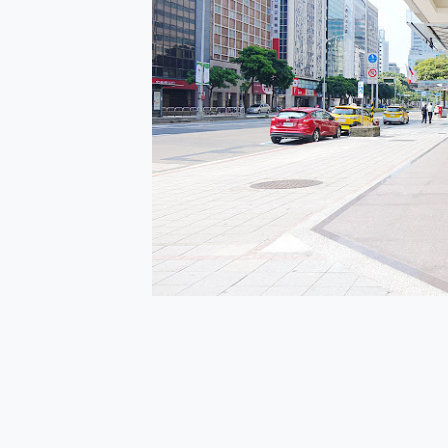
多個願望一次滿足 超強散熱 微星
一吸完美對位 擁有超強吸力
OPPO 哈蘇 300mm 專
Motorola edge 70 p
近八千元的 Soundcore L
ASUS Pad 全面應援 M