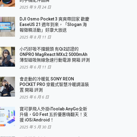
2025 年 9 月 24 日
DJI Osmo Pocket 3 爽爽帶回家 歡慶
EaseUS 21 週年到來，「Slogan 海
報徵稿活動」好康大放送
2025 年 8 月 11 日
小巧好吸不擋鏡頭 有Qi2認證的
ONPRO MagReact MXs2 5000mAh
薄型磁吸無線急速行動電源 開箱 評測
2025 年 6 月 11 日
會走動的冷暖氣 SONY REON
POCKET PRO 穿戴式智慧冷暖調溫裝
置 開箱 評測
2025 年 6 月 6 日
寶可夢飛人外掛iToolab AnyGo全新
升級，GO Fest 五折優惠嗨翻天！支
援 iOS/Android！
2025 年 5 月 30 日