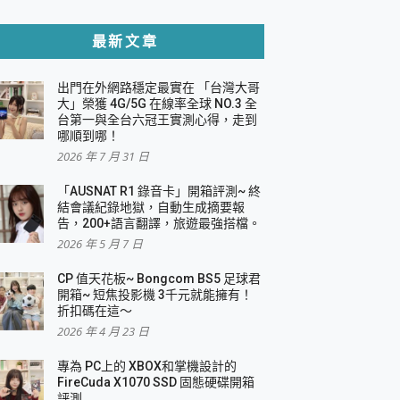
貼與軍規防摔殼完整開箱評價
最新文章
出門在外網路穩定最實在 「台灣大哥
，一篇全看懂
大」榮獲 4G/5G 在線率全球 NO.3 全
台第一與全台六冠王實測心得，走到
機｜結合「 智慧投影 & 煥彩流動 」的沈浸
哪順到哪！
2026 年 7 月 31 日
X 系列 輕量無線電競滑鼠 開箱 評測
多工辦公、爽度滿滿的終極桌面體驗
「AUSNAT R1 錄音卡」開箱評測~ 終
結會議紀錄地獄，自動生成摘要報
好康大放送
告，200+語言翻譯，旅遊最強搭檔。
動電源 開箱 評測
2026 年 5 月 7 日
CP 值天花板~ Bongcom BS5 足球君
開箱~ 短焦投影機 3千元就能擁有！
折扣碼在這～
寫
2026 年 4 月 23 日
挑戰任務抽 PS5！
 開箱 評測
專為 PC上的 XBOX和掌機設計的
與強大供電效能
FireCuda X1070 SSD 固態硬碟開箱
商用智慧聯網螢幕 開箱 評測
評測