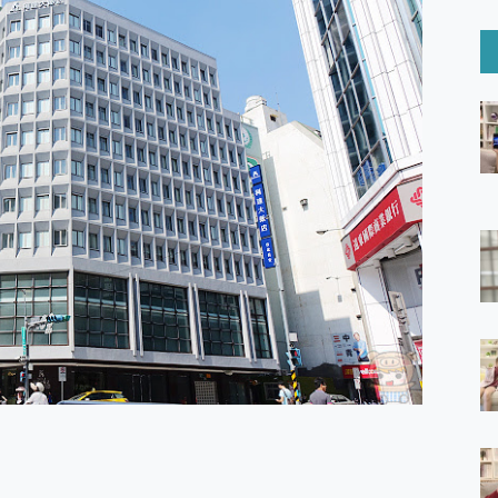
6 Ultra系列保護貼怎麼選？imos AR 低反光玻璃、藍寶石鏡頭
mi Watch 5 開箱 評測
O 聯想 Yoga Book 9 14吋 AI輕薄筆電 開箱 評測
60 系列 與 Moto | Swarovski razr 60 冰藍限定版本 開箱 評測
tion Master 讓您輕鬆的移除與格式化有防寫保護的隨身碟或SD卡
好幫手! VideoProc Converter AI 新版全解析 × 年末優惠
B藍牙音響 氛圍情境燈 我通通都要！ Starfish 2 幻彩膠囊投影
GravaStar Mercury K1 系列 異星機械鍵盤與 Mercury 
！MSI MPG 491CQP QD-OLED 超寬曲面電競螢幕，
證的防護來囉！ imos 首家導入 UL MCV 行銷宣告驗證的手機配件品牌
 爽爽帶回家 歡慶 EaseUS 21 週年到來，「Slogan 海報徵稿活動」
的 ONPRO MagReact MXs2 5000mAh薄型磁吸無線急速行
ON POCKET PRO 穿戴式智慧冷暖調溫裝置 開箱 評測
yGo全新升級，GO Fest 五折優惠嗨翻天！支援 iOS/Android！
 Pro 與 S25 Ultra 誰能滿足全場景拍攝需求？
in AI 智慧錄音膠囊~ 您的AI 秘書已上線 每月免費送你 300分鐘轉
囉！AGI亞奇雷 AI・Gaming・創作儲存方案登場，趕快來AGI亞奇雷
RO MagReact M5 10000mAh 5合1 磁吸無線急速行動電源
電急便｜行動儲能救車電源】 可靠的旅行夥伴！帶給您優異的安全性
「MSI微星 Modern MD272UPSW 27型」 4K IPS 輕薄