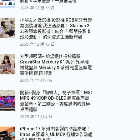
解析 × 年末優惠，一篇全看懂
2025 年 12 月 15 日
小朋友才做選擇 投影機 RGB藍牙音響
氛圍情境燈 我通通都要！ Starfish 2
幻彩膠囊投影機｜結合「 智慧投影 &
煥彩流動 」的沈浸式生活新體驗
2025 年 12 月 13 日
外型超吸晴~ 給您絕佳操控體驗
GravaStar Mercury K1 系列 異星機
械鍵盤與 Mercury X 系列 輕量無線電
競滑鼠 開箱 評測
2025 年 11 月 7 日
開箱~變身「蜘蛛人」椅子軍師！MSI
MPG 491CQP QD-OLED 超寬曲面電
競螢幕，多工辦公、爽度滿滿的終極
桌面體驗
2025 年 11 月 4 日
iPhone 17 系列 有認證的防護來囉！
imos 首家導入 UL MCV 行銷宣告驗證
的手機配件品牌