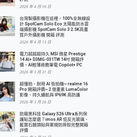
2026 年 4 月 16 日
要！
台灣製攝影機在這裡，100%全無線設
3 in 1可攜摺疊無線充電器 開箱 評測
計 SpotCam Solo Eco 太陽能防水雲
優質
端攝影機 SpotCam Solo 3 2.5K高畫
質戶外攝影機 開箱 評測
2026 年 4 月 13 日
 評測
電力超超超持久 MSI 微星 Prestige
14 AI+ D3MG-031TW 14吋 開箱評
價，AI輕薄商務筆電 Copilot+ PC
2026 年 3 月 31 日
到處走
超懂拍、耐用 AI 街拍機~ realme 16
 開箱 評測
Pro 開箱評價~ 2 億畫素 LumaColor
業界最好的資料救援軟體
影像、持久續航與 IP69K 高防護
2026 年 3 月 26 日
效能~
防窺黑科技 Galaxy S26 Ultra系列保
護貼怎麼選？imos AR 低反光玻璃、
藍寶石鏡頭貼與軍規防摔殼完整開箱
評價
機 vivo V30 Pro