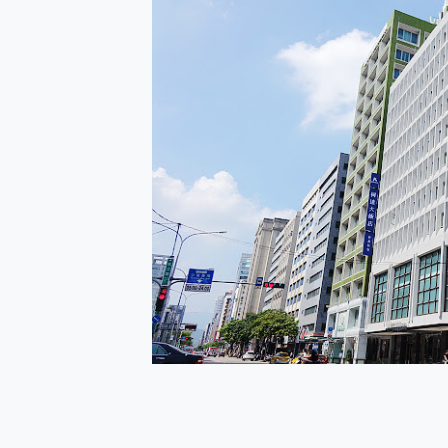
防窺黑科技 Galaxy S2
AI 支付 一錶搞定大小事 Xiao
超驚艷 讓人一眼就愛上 LENOV
美到讓人超想擁有 moto pad 
好用的 EaseUS Parti
一鍵修復模糊影片、舊照的 AI 
小朋友才做選擇 投影機 RG
式生活新體驗
外型超吸晴~ 給您絕佳操控體驗 
開箱~變身「蜘蛛人」椅子軍師
iPhone 17 系列 有認
DJI Osmo Pocket 3
小巧好吸不擋鏡頭 有Qi2認證
會走動的冷暖氣 SONY RE
寶可夢飛人外掛iToolab An
百倍變焦實測~ vivo X200
超好用的 PLAUD NoteP
COMPUTEX 2025 來
自帶線的 有線無線都能充 ONP
飛利浦 JS7310 ⚡【
是螢幕也是電視! 一機超多用途