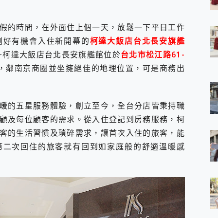
 7 Aura Edition 觸控AI筆電 開箱 評測
軍規、冰感變色實測，realme 14 5G 遊戲戰鬥值爆表，效能x娛樂全都
假的時間，在外面住上個一天，放鬆一下平日工作
h、AirPods耳機 三個設備充電一起搞定 ONPRO MagReact™ M3 
剛好有機會入住新開幕的
柯達大飯店台北長安旗艦
eeArc」開放式耳掛耳機，無感配戴! 超穩超服貼，音質、通話也很
袋裡的 Zeiss 潮流攝影棚!
~~柯達大飯店台北長安旗艦館位於
台北市松江路61-
orock 衣莉莎白 H1 Neo分子篩洗脫烘 AI 滾筒洗衣機
，鄰南京商圈並坐擁絕佳的地理位置，可是商務出
 最完美的家 MSI Nest Docking Station 掌機專屬擴充底座 開箱
 中嘉寬頻 SoundBox 劇院串流盒 開箱 評測
ivo X200 Pro、vivo X200 就是這麼好拍
暖的五星服務體驗，創立至今，全台分店皆秉持職
over 免費線上去聲器一鍵去除人聲 人聲 音樂分離 2024 消除人聲推薦
~~ iToolab AnyGo 魔物獵人 Now飛人 ios教學 不出門也可以
顧及每位顧客的需求。從入住登記到房務服務，柯
寶可夢飛人 AnyTo 不出門也可以飛遍全世界
客的生活習慣及瑣碎需求，讓首次入住的旅客，能
容量 一次充5個設備 充好充滿 CUKTECH 酷態科 300W 微型充電站
第二次回住的旅客就有回到如家庭般的舒適溫暖感
簡單 EaseUS Data Recovery Wizard Free 18.0.0 
 EaseUS Partition Master 就是這麼簡單
1 VI 開箱! 相機實測! 長焦覆蓋更遠更清晰、2日長續航、頂尖影音娛樂
 評測~ 有深度的 Leica 影像旗艦手機! 加碼小旗艦 Xiaomi 14 開箱 評測
無線藍牙耳機智慧降噪升級、音質明亮溫潤，並支援雙設備連接~
來囉 完美保護 MSI Claw A1M-026TW 電競掌機
列 開箱 評測! 首搭蔡司光學鏡頭、攝影棚級柔光環、拍攝功能最好玩的美拍神