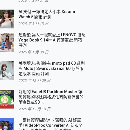
2026 年 3 月 21 日
AI 支付 一錶搞定大小事 Xiaomi
Watch 5 開箱 評測
2026 年 3 月 13 日
盛典
超驚艷 讓人一眼就愛上 LENOVO 聯想
Yoga Book 9 14吋 AI輕薄筆電 開箱
評測
2026 年 1 月 30 日
美到讓人超想擁有 moto pad 60 系列
與 Moto | Swarovski razr 60 冰藍限
定版本 開箱 評測
2025 年 12 月 29 日
好用的 EaseUS Partition Master 讓
您輕鬆的移除與格式化有防寫保護的
隨身碟或SD卡
2025 年 12 月 19 日
一鍵修復模糊影片、舊照的 AI 好幫
手! VideoProc Converter AI 新版全