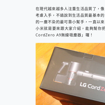
您的專屬AI 助手 Yoga Slim
在現代越來越多人注重生活品質了，像
realme 14 Pro 超硬
iPhone、Apple Watc
考慮入手，不過說到生活品質最基本的
動靜皆宜「HUAWEI Fr
的一塵不染的最可靠小幫手，一直以來
好玩好拍 vivo V50 ~ 口
小米就是要來跟大家介紹，能夠幫你把
25種洗烘模式一機搞定! Rob
CordZero A9無線吸塵器」囉！
給 MSI Claw 系列電競掌機
B&O 精品級音響! Home+
2億 APO蔡司長焦神機降臨~ v
EaseUS Vocal Rem
3 個超值 MHN 飛人工具分享
Locawhere AnyTo 
小體積 40000mAh 超大
97.3% 恢復率，資料救援就是這麼
磁碟系統大風吹 有了 磁碟管理程式
全新 SONY Xperia 
Xiaomi 14 Ultra 開箱
vivo TWS 3e 真
MSI Claw 掌機專屬配件包 
人像旗艦 vivo V30 系