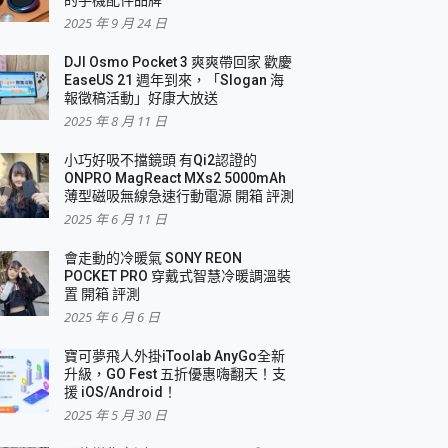
2025 年 9 月 24 日
DJI Osmo Pocket 3 爽爽帶回家 歡慶
EaseUS 21 週年到來，「Slogan 海
報徵稿活動」好康大放送
2025 年 8 月 11 日
小巧好吸不擋鏡頭 有Qi2認證的
ONPRO MagReact MXs2 5000mAh
薄型磁吸無線急速行動電源 開箱 評測
2025 年 6 月 11 日
會走動的冷暖氣 SONY REON
POCKET PRO 穿戴式智慧冷暖調溫裝
置 開箱 評測
2025 年 6 月 6 日
寶可夢飛人外掛iToolab AnyGo全新
升級，GO Fest 五折優惠嗨翻天！支
援 iOS/Android！
2025 年 5 月 30 日