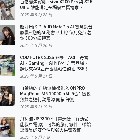
百倍變焦實測~ vivo X200 Pro 與 S25
Ultra 誰能滿足全場景拍攝需求？
2025 年 5 月 28 日
超好用的 PLAUD NotePin AI 智慧錄音
膠囊~ 您的AI 秘書已上線 每月免費送
你 300分鐘轉寫
2025 年 5 月 26 日
COMPUTEX 2025 來囉！AGI亞奇雷
AI・Gaming・創作儲存方案登場，
趕快來AGI亞奇雷挑戰任務抽 PS5！
2025 年 5 月 21 日
自帶線的 有線無線都能充 ONPRO
MagReact M5 10000mAh 5合1 磁吸
無線急速行動電源 開箱 評測
2025 年 5 月 19 日
飛利浦 JS7310 ⚡【電急便｜行動儲
能救車電源】 可靠的旅行夥伴！帶給
您優異的安全性與強大供電效能
2025 年 5 月 7 日