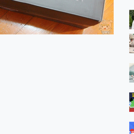
 MSI Claw A1M-026TW 電競掌機 開箱 評測
與超好用的隱磁支架 O-ONE MAG 最會吸的行動電源 開箱 評測
ro 及 moto g37 power上市，登錄在送飛利浦氣炸鍋
iberty 5 Pro Max，有螢幕的耳機會是智商稅嗎?
e Time，加碼愛奇藝黃金雙周卡體驗，專案價最低 NT$0 起
x MOLLY Limited Edition 限量版開賣，攜手味全龍進駐大巨蛋萬人