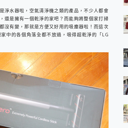
 7 Aura Edition 觸控AI筆電 開箱 評測
是淨水器啦，空氣清淨機之類的產品，不少人都會
軍規、冰感變色實測，realme 14 5G 遊戲戰鬥值爆表，效能x娛樂全都
h、AirPods耳機 三個設備充電一起搞定 ONPRO MagReact™ M3 
，還是擁有一個乾淨的家吧？而能夠將整個家打掃
eeArc」開放式耳掛耳機，無感配戴! 超穩超服貼，音質、通話也很
都沒有變，那就是方便又好用的吸塵器啦！而這次
袋裡的 Zeiss 潮流攝影棚!
家中的各個角落全都不放過，吸得超乾淨的「LG
orock 衣莉莎白 H1 Neo分子篩洗脫烘 AI 滾筒洗衣機
 最完美的家 MSI Nest Docking Station 掌機專屬擴充底座 開箱
 中嘉寬頻 SoundBox 劇院串流盒 開箱 評測
ivo X200 Pro、vivo X200 就是這麼好拍
over 免費線上去聲器一鍵去除人聲 人聲 音樂分離 2024 消除人聲推薦
~~ iToolab AnyGo 魔物獵人 Now飛人 ios教學 不出門也可以
寶可夢飛人 AnyTo 不出門也可以飛遍全世界
容量 一次充5個設備 充好充滿 CUKTECH 酷態科 300W 微型充電站
簡單 EaseUS Data Recovery Wizard Free 18.0.0 
 EaseUS Partition Master 就是這麼簡單
1 VI 開箱! 相機實測! 長焦覆蓋更遠更清晰、2日長續航、頂尖影音娛樂
 評測~ 有深度的 Leica 影像旗艦手機! 加碼小旗艦 Xiaomi 14 開箱 評測
無線藍牙耳機智慧降噪升級、音質明亮溫潤，並支援雙設備連接~
來囉 完美保護 MSI Claw A1M-026TW 電競掌機
列 開箱 評測! 首搭蔡司光學鏡頭、攝影棚級柔光環、拍攝功能最好玩的美拍神