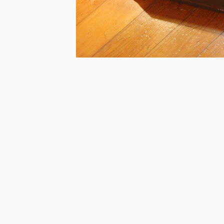
多個願望一次滿足 超強散熱 微星
一吸完美對位 擁有超強吸力
Motorola edge 70 p
近八千元的 Soundcore L
ASUS Pad 全面應援 M
榮耀 HONOR 600 Pro 