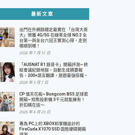
貼與軍規防摔殼完整開箱評價
最新文章
出門在外網路穩定最實在 「台灣大哥
，一篇全看懂
大」榮獲 4G/5G 在線率全球 NO.3 全
台第一與全台六冠王實測心得，走到
機｜結合「 智慧投影 & 煥彩流動 」的沈浸
哪順到哪！
2026 年 7 月 31 日
X 系列 輕量無線電競滑鼠 開箱 評測
多工辦公、爽度滿滿的終極桌面體驗
「AUSNAT R1 錄音卡」開箱評測~ 終
結會議紀錄地獄，自動生成摘要報
好康大放送
告，200+語言翻譯，旅遊最強搭檔。
動電源 開箱 評測
2026 年 5 月 7 日
CP 值天花板~ Bongcom BS5 足球君
開箱~ 短焦投影機 3千元就能擁有！
折扣碼在這～
寫
2026 年 4 月 23 日
挑戰任務抽 PS5！
 開箱 評測
專為 PC上的 XBOX和掌機設計的
與強大供電效能
FireCuda X1070 SSD 固態硬碟開箱
商用智慧聯網螢幕 開箱 評測
評測