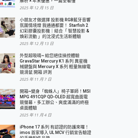
解析 × 年末優惠，一篇全看懂
2025 年 12 月 15 日
小朋友才做選擇 投影機 RGB藍牙音響
氛圍情境燈 我通通都要！ Starfish 2
幻彩膠囊投影機｜結合「 智慧投影 &
煥彩流動 」的沈浸式生活新體驗
2025 年 12 月 13 日
外型超吸晴~ 給您絕佳操控體驗
GravaStar Mercury K1 系列 異星機
械鍵盤與 Mercury X 系列 輕量無線電
競滑鼠 開箱 評測
2025 年 11 月 7 日
開箱~變身「蜘蛛人」椅子軍師！MSI
MPG 491CQP QD-OLED 超寬曲面電
競螢幕，多工辦公、爽度滿滿的終極
桌面體驗
2025 年 11 月 4 日
iPhone 17 系列 有認證的防護來囉！
imos 首家導入 UL MCV 行銷宣告驗證
的手機配件品牌