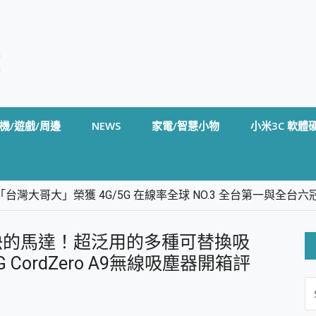
機/遊戲/周邊
NEWS
家電/智慧小物
小米3C 軟體
台灣大哥大」榮獲 4G/5G 在線率全球 NO.3 全台第一與全
卡」開箱評測~ 終結會議紀錄地獄，自動生成摘要報告，200+語言
m BS5 足球君開箱~ 短焦投影機 3千元就能擁有！ 折扣碼在這～
快的馬達！超泛用的多種可替換吸
的 FireCuda X1070 SSD 固態硬碟開箱 評測
線設計 SpotCam Solo Eco 太陽能防水雲端攝影機 SpotCam
ordZero A9無線吸塵器開箱評
S
stige 14 AI+ D3MG-031TW 14吋 開箱評價，AI輕薄商務筆電 Co
FO
alme 16 Pro 開箱評價~ 2 億畫素 LumaColor 影像、持久續航與