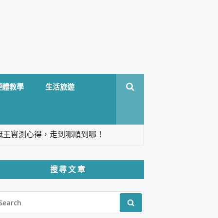
硬體教學
生活旅遊
台六冠王實測心得，走到哪順到哪！
翻譯，旅遊最強搭檔。
搜尋文章
 Solo 3 2.5K高畫質戶外攝影機 開箱 評
EARCH
pilot+ PC
R:
 IP69K 高防護