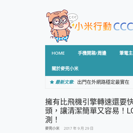
Skip
to
content
HOME
手機開箱/周邊
筆電主
關於麥兜小米
最新文章:
出門在外網路穩定最實在 「
「AUSNAT R1 錄音
CP 值天花板~ Bongco
擁有比飛機引擎轉速還要
專為 PC上的 XBOX和掌機設計
台灣製攝影機在這裡，100%全無
頭，讓清潔簡單又容易！LG C
測
測！
電力超超超持久 MSI 微星 Pre
超懂拍、耐用 AI 街拍機~ re
麥兜小米
2017 年 9 月 29 日