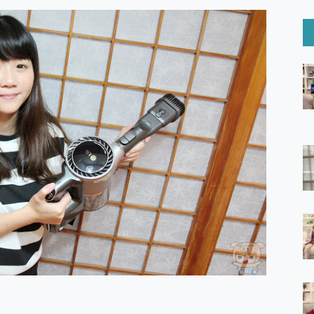
6 Ultra系列保護貼怎麼選？imos AR 低反光玻璃、藍寶石鏡頭
mi Watch 5 開箱 評測
O 聯想 Yoga Book 9 14吋 AI輕薄筆電 開箱 評測
60 系列 與 Moto | Swarovski razr 60 冰藍限定版本 開箱 評測
tion Master 讓您輕鬆的移除與格式化有防寫保護的隨身碟或SD卡
好幫手! VideoProc Converter AI 新版全解析 × 年末優惠
B藍牙音響 氛圍情境燈 我通通都要！ Starfish 2 幻彩膠囊投影
GravaStar Mercury K1 系列 異星機械鍵盤與 Mercury 
！MSI MPG 491CQP QD-OLED 超寬曲面電競螢幕，
證的防護來囉！ imos 首家導入 UL MCV 行銷宣告驗證的手機配件品牌
 爽爽帶回家 歡慶 EaseUS 21 週年到來，「Slogan 海報徵稿活動」
的 ONPRO MagReact MXs2 5000mAh薄型磁吸無線急速行
ON POCKET PRO 穿戴式智慧冷暖調溫裝置 開箱 評測
yGo全新升級，GO Fest 五折優惠嗨翻天！支援 iOS/Android！
 Pro 與 S25 Ultra 誰能滿足全場景拍攝需求？
in AI 智慧錄音膠囊~ 您的AI 秘書已上線 每月免費送你 300分鐘轉
囉！AGI亞奇雷 AI・Gaming・創作儲存方案登場，趕快來AGI亞奇雷
RO MagReact M5 10000mAh 5合1 磁吸無線急速行動電源
電急便｜行動儲能救車電源】 可靠的旅行夥伴！帶給您優異的安全性
「MSI微星 Modern MD272UPSW 27型」 4K IPS 輕薄