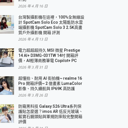
2026 年 4 月 16 日
要！
台灣製攝影機在這裡，100%全無線設
3 in 1可攜摺疊無線充電器 開箱 評測
計 SpotCam Solo Eco 太陽能防水雲
優質
端攝影機 SpotCam Solo 3 2.5K高畫
質戶外攝影機 開箱 評測
2026 年 4 月 13 日
 評測
電力超超超持久 MSI 微星 Prestige
14 AI+ D3MG-031TW 14吋 開箱評
價，AI輕薄商務筆電 Copilot+ PC
2026 年 3 月 31 日
到處走
超懂拍、耐用 AI 街拍機~ realme 16
 開箱 評測
Pro 開箱評價~ 2 億畫素 LumaColor
業界最好的資料救援軟體
影像、持久續航與 IP69K 高防護
2026 年 3 月 26 日
效能~
防窺黑科技 Galaxy S26 Ultra系列保
護貼怎麼選？imos AR 低反光玻璃、
藍寶石鏡頭貼與軍規防摔殼完整開箱
評價
機 vivo V30 Pro