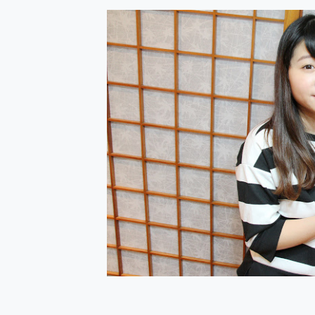
防窺黑科技 Galaxy S2
AI 支付 一錶搞定大小事 Xiao
超驚艷 讓人一眼就愛上 LENOV
美到讓人超想擁有 moto pad 
好用的 EaseUS Parti
一鍵修復模糊影片、舊照的 AI 
小朋友才做選擇 投影機 RG
式生活新體驗
外型超吸晴~ 給您絕佳操控體驗 
開箱~變身「蜘蛛人」椅子軍師
iPhone 17 系列 有認
DJI Osmo Pocket 3
小巧好吸不擋鏡頭 有Qi2認證
會走動的冷暖氣 SONY RE
寶可夢飛人外掛iToolab An
百倍變焦實測~ vivo X200
超好用的 PLAUD NoteP
COMPUTEX 2025 來
自帶線的 有線無線都能充 ONP
飛利浦 JS7310 ⚡【
是螢幕也是電視! 一機超多用途