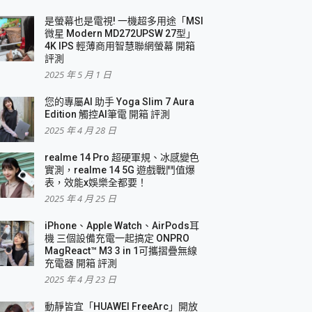
是螢幕也是電視! 一機超多用途「MSI
微星 Modern MD272UPSW 27型」
4K IPS 輕薄商用智慧聯網螢幕 開箱
評測
2025 年 5 月 1 日
您的專屬AI 助手 Yoga Slim 7 Aura
Edition 觸控AI筆電 開箱 評測
2025 年 4 月 28 日
realme 14 Pro 超硬軍規、冰感變色
實測，realme 14 5G 遊戲戰鬥值爆
表，效能x娛樂全都要！
2025 年 4 月 25 日
iPhone、Apple Watch、AirPods耳
機 三個設備充電一起搞定 ONPRO
MagReact™ M3 3 in 1可攜摺疊無線
充電器 開箱 評測
2025 年 4 月 23 日
動靜皆宜「HUAWEI FreeArc」開放