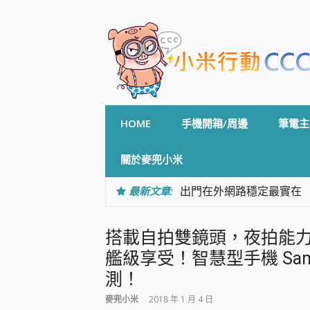
Skip
to
content
HOME
手機開箱/周邊
筆電主
關於麥兜小米
最新文章:
出門在外網路穩定最實在 「
「AUSNAT R1 錄音
CP 值天花板~ Bongco
搭載自拍雙鏡頭，夜拍能
專為 PC上的 XBOX和掌機設計
台灣製攝影機在這裡，100%全無
艦級享受！智慧型手機 Samsung
測
測！
電力超超超持久 MSI 微星 Pre
超懂拍、耐用 AI 街拍機~ re
麥兜小米
2018 年 1 月 4 日