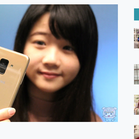
6 Ultra系列保護貼怎麼選？imos AR 低反光玻璃、藍寶石鏡頭
mi Watch 5 開箱 評測
O 聯想 Yoga Book 9 14吋 AI輕薄筆電 開箱 評測
60 系列 與 Moto | Swarovski razr 60 冰藍限定版本 開箱 評測
tion Master 讓您輕鬆的移除與格式化有防寫保護的隨身碟或SD卡
好幫手! VideoProc Converter AI 新版全解析 × 年末優惠
B藍牙音響 氛圍情境燈 我通通都要！ Starfish 2 幻彩膠囊投影
GravaStar Mercury K1 系列 異星機械鍵盤與 Mercury 
！MSI MPG 491CQP QD-OLED 超寬曲面電競螢幕，
證的防護來囉！ imos 首家導入 UL MCV 行銷宣告驗證的手機配件品牌
 爽爽帶回家 歡慶 EaseUS 21 週年到來，「Slogan 海報徵稿活動」
的 ONPRO MagReact MXs2 5000mAh薄型磁吸無線急速行
ON POCKET PRO 穿戴式智慧冷暖調溫裝置 開箱 評測
yGo全新升級，GO Fest 五折優惠嗨翻天！支援 iOS/Android！
 Pro 與 S25 Ultra 誰能滿足全場景拍攝需求？
in AI 智慧錄音膠囊~ 您的AI 秘書已上線 每月免費送你 300分鐘轉
囉！AGI亞奇雷 AI・Gaming・創作儲存方案登場，趕快來AGI亞奇雷
RO MagReact M5 10000mAh 5合1 磁吸無線急速行動電源
電急便｜行動儲能救車電源】 可靠的旅行夥伴！帶給您優異的安全性
「MSI微星 Modern MD272UPSW 27型」 4K IPS 輕薄