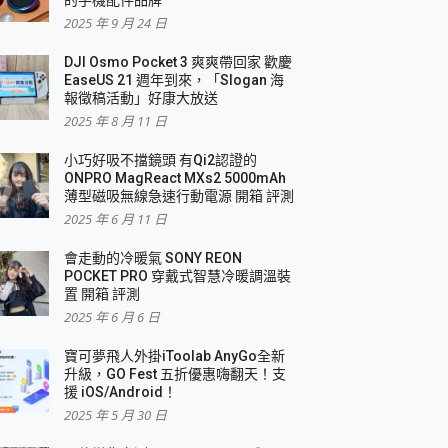
2025 年 9 月 24 日
DJI Osmo Pocket 3 爽爽帶回家 歡慶
EaseUS 21 週年到來，「Slogan 海
報徵稿活動」好康大放送
2025 年 8 月 11 日
小巧好吸不擋鏡頭 有Qi2認證的
ONPRO MagReact MXs2 5000mAh
薄型磁吸無線急速行動電源 開箱 評測
2025 年 6 月 11 日
會走動的冷暖氣 SONY REON
POCKET PRO 穿戴式智慧冷暖調溫裝
置 開箱 評測
2025 年 6 月 6 日
寶可夢飛人外掛iToolab AnyGo全新
升級，GO Fest 五折優惠嗨翻天！支
援 iOS/Android！
2025 年 5 月 30 日