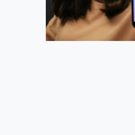
多個願望一次滿足 超強散熱 微星
一吸完美對位 擁有超強吸力
Motorola edge 70 p
近八千元的 Soundcore L
ASUS Pad 全面應援 M
榮耀 HONOR 600 Pro 