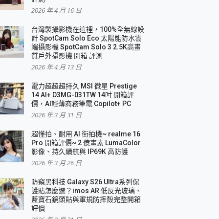
2026 年 4 月 16 日
要！
台灣製攝影機在這裡，100%全無線設
3 in 1可攜摺疊無線充電器 開箱 評測
計 SpotCam Solo Eco 太陽能防水雲
優質
端攝影機 SpotCam Solo 3 2.5K高畫
質戶外攝影機 開箱 評測
2026 年 4 月 13 日
 評測
電力超超超持久 MSI 微星 Prestige
14 AI+ D3MG-031TW 14吋 開箱評
價，AI輕薄商務筆電 Copilot+ PC
2026 年 3 月 31 日
到處走
超懂拍、耐用 AI 街拍機~ realme 16
 開箱 評測
Pro 開箱評價~ 2 億畫素 LumaColor
業界最好的資料救援軟體
影像、持久續航與 IP69K 高防護
2026 年 3 月 26 日
效能~
防窺黑科技 Galaxy S26 Ultra系列保
護貼怎麼選？imos AR 低反光玻璃、
藍寶石鏡頭貼與軍規防摔殼完整開箱
評價
機 vivo V30 Pro