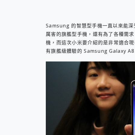
您的專屬AI 助手 Yoga Slim
realme 14 Pro 超硬
iPhone、Apple Watc
Samsung 的智慧型手機一直以來
動靜皆宜「HUAWEI Fr
好玩好拍 vivo V50 ~ 口
厲害的旗艦型手機，還有為了各種需求
25種洗烘模式一機搞定! Rob
機，而這次小米要介紹的是非常適合現
給 MSI Claw 系列電競掌機
有旗艦級體驗的 Samsung Galaxy A8 
B&O 精品級音響! Home+
2億 APO蔡司長焦神機降臨~ v
EaseUS Vocal Rem
3 個超值 MHN 飛人工具分享
Locawhere AnyTo 
小體積 40000mAh 超大
97.3% 恢復率，資料救援就是這麼
磁碟系統大風吹 有了 磁碟管理程式
全新 SONY Xperia 
Xiaomi 14 Ultra 開箱
vivo TWS 3e 真
MSI Claw 掌機專屬配件包 
人像旗艦 vivo V30 系