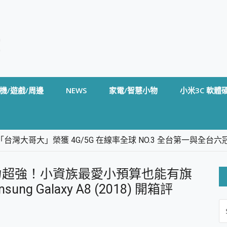
機/遊戲/周邊
NEWS
家電/智慧小物
小米3C 軟體
台灣大哥大」榮獲 4G/5G 在線率全球 NO.3 全台第一與全
卡」開箱評測~ 終結會議紀錄地獄，自動生成摘要報告，200+語言
m BS5 足球君開箱~ 短焦投影機 3千元就能擁有！ 折扣碼在這～
力超強！小資族最愛小預算也能有旗
的 FireCuda X1070 SSD 固態硬碟開箱 評測
線設計 SpotCam Solo Eco 太陽能防水雲端攝影機 SpotCam
 Galaxy A8 (2018) 開箱評
S
stige 14 AI+ D3MG-031TW 14吋 開箱評價，AI輕薄商務筆電 Co
FO
alme 16 Pro 開箱評價~ 2 億畫素 LumaColor 影像、持久續航與