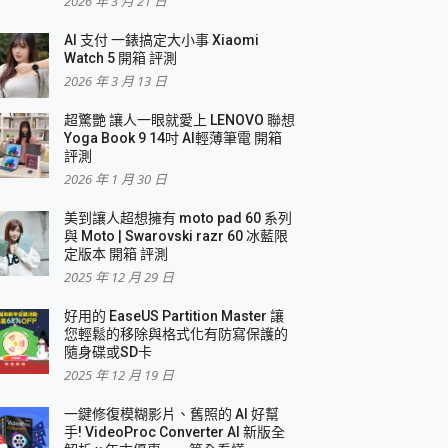
2026 年 3 月 21 日
AI 支付 一錶搞定大小事 Xiaomi
Watch 5 開箱 評測
2026 年 3 月 13 日
盛典
超驚艷 讓人一眼就愛上 LENOVO 聯想
Yoga Book 9 14吋 AI輕薄筆電 開箱
評測
2026 年 1 月 30 日
美到讓人超想擁有 moto pad 60 系列
與 Moto | Swarovski razr 60 冰藍限
定版本 開箱 評測
2025 年 12 月 29 日
好用的 EaseUS Partition Master 讓
您輕鬆的移除與格式化有防寫保護的
隨身碟或SD卡
2025 年 12 月 19 日
一鍵修復模糊影片、舊照的 AI 好幫
手! VideoProc Converter AI 新版全