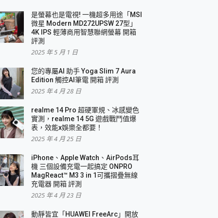
是螢幕也是電視! 一機超多用途「MSI
微星 Modern MD272UPSW 27型」
4K IPS 輕薄商用智慧聯網螢幕 開箱
評測
2025 年 5 月 1 日
您的專屬AI 助手 Yoga Slim 7 Aura
Edition 觸控AI筆電 開箱 評測
2025 年 4 月 28 日
realme 14 Pro 超硬軍規、冰感變色
實測，realme 14 5G 遊戲戰鬥值爆
表，效能x娛樂全都要！
2025 年 4 月 25 日
iPhone、Apple Watch、AirPods耳
機 三個設備充電一起搞定 ONPRO
MagReact™ M3 3 in 1可攜摺疊無線
充電器 開箱 評測
2025 年 4 月 23 日
動靜皆宜「HUAWEI FreeArc」開放