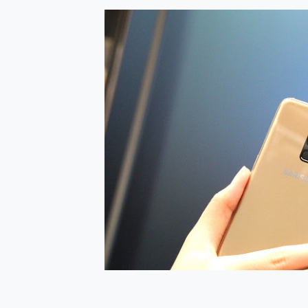
防窺黑科技 Galaxy S2
AI 支付 一錶搞定大小事 Xiao
超驚艷 讓人一眼就愛上 LENOV
美到讓人超想擁有 moto pad 
好用的 EaseUS Parti
一鍵修復模糊影片、舊照的 AI 
小朋友才做選擇 投影機 RG
式生活新體驗
外型超吸晴~ 給您絕佳操控體驗 
開箱~變身「蜘蛛人」椅子軍師
iPhone 17 系列 有認
DJI Osmo Pocket 3
小巧好吸不擋鏡頭 有Qi2認證
會走動的冷暖氣 SONY RE
寶可夢飛人外掛iToolab An
百倍變焦實測~ vivo X200
超好用的 PLAUD NoteP
COMPUTEX 2025 來
自帶線的 有線無線都能充 ONP
飛利浦 JS7310 ⚡【
是螢幕也是電視! 一機超多用途