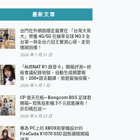
貼與軍規防摔殼完整開箱評價
最新文章
出門在外網路穩定最實在 「台灣大哥
，一篇全看懂
大」榮獲 4G/5G 在線率全球 NO.3 全
台第一與全台六冠王實測心得，走到
機｜結合「 智慧投影 & 煥彩流動 」的沈浸
哪順到哪！
2026 年 7 月 31 日
X 系列 輕量無線電競滑鼠 開箱 評測
多工辦公、爽度滿滿的終極桌面體驗
「AUSNAT R1 錄音卡」開箱評測~ 終
結會議紀錄地獄，自動生成摘要報
好康大放送
告，200+語言翻譯，旅遊最強搭檔。
動電源 開箱 評測
2026 年 5 月 7 日
CP 值天花板~ Bongcom BS5 足球君
開箱~ 短焦投影機 3千元就能擁有！
折扣碼在這～
寫
2026 年 4 月 23 日
挑戰任務抽 PS5！
 開箱 評測
專為 PC上的 XBOX和掌機設計的
與強大供電效能
FireCuda X1070 SSD 固態硬碟開箱
商用智慧聯網螢幕 開箱 評測
評測