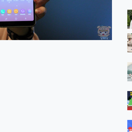
 MSI Claw A1M-026TW 電競掌機 開箱 評測
與超好用的隱磁支架 O-ONE MAG 最會吸的行動電源 開箱 評測
ro 及 moto g37 power上市，登錄在送飛利浦氣炸鍋
iberty 5 Pro Max，有螢幕的耳機會是智商稅嗎?
e Time，加碼愛奇藝黃金雙周卡體驗，專案價最低 NT$0 起
x MOLLY Limited Edition 限量版開賣，攜手味全龍進駐大巨蛋萬人