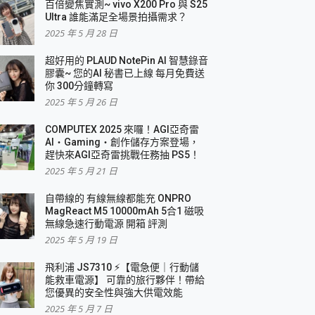
百倍變焦實測~ vivo X200 Pro 與 S25
Ultra 誰能滿足全場景拍攝需求？
2025 年 5 月 28 日
超好用的 PLAUD NotePin AI 智慧錄音
膠囊~ 您的AI 秘書已上線 每月免費送
你 300分鐘轉寫
2025 年 5 月 26 日
COMPUTEX 2025 來囉！AGI亞奇雷
AI・Gaming・創作儲存方案登場，
趕快來AGI亞奇雷挑戰任務抽 PS5！
2025 年 5 月 21 日
自帶線的 有線無線都能充 ONPRO
MagReact M5 10000mAh 5合1 磁吸
無線急速行動電源 開箱 評測
2025 年 5 月 19 日
飛利浦 JS7310 ⚡【電急便｜行動儲
能救車電源】 可靠的旅行夥伴！帶給
您優異的安全性與強大供電效能
2025 年 5 月 7 日