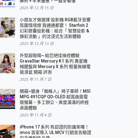
解析 × 年末優惠，一篇全看懂
2025 年 12 月 15 日
小朋友才做選擇 投影機 RGB藍牙音響
氛圍情境燈 我通通都要！ Starfish 2
幻彩膠囊投影機｜結合「 智慧投影 &
煥彩流動 」的沈浸式生活新體驗
2025 年 12 月 13 日
外型超吸晴~ 給您絕佳操控體驗
GravaStar Mercury K1 系列 異星機
械鍵盤與 Mercury X 系列 輕量無線電
競滑鼠 開箱 評測
2025 年 11 月 7 日
開箱~變身「蜘蛛人」椅子軍師！MSI
MPG 491CQP QD-OLED 超寬曲面電
競螢幕，多工辦公、爽度滿滿的終極
桌面體驗
2025 年 11 月 4 日
iPhone 17 系列 有認證的防護來囉！
imos 首家導入 UL MCV 行銷宣告驗證
的手機配件品牌