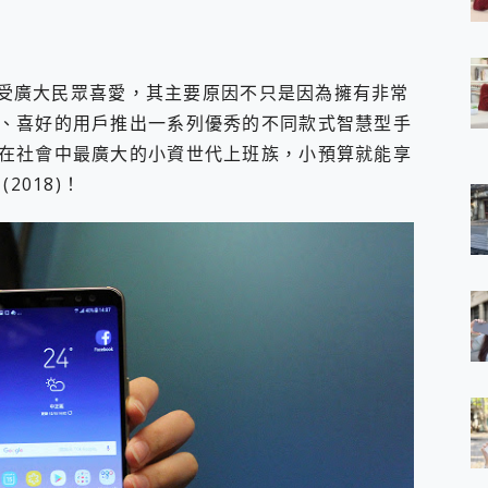
 7 Aura Edition 觸控AI筆電 開箱 評測
軍規、冰感變色實測，realme 14 5G 遊戲戰鬥值爆表，效能x娛樂全都
h、AirPods耳機 三個設備充電一起搞定 ONPRO MagReact™ M3 
能深受廣大民眾喜愛，其主要原因不只是因為擁有非常
eeArc」開放式耳掛耳機，無感配戴! 超穩超服貼，音質、通話也很
袋裡的 Zeiss 潮流攝影棚!
、喜好的用戶推出一系列優秀的不同款式智慧型手
orock 衣莉莎白 H1 Neo分子篩洗脫烘 AI 滾筒洗衣機
在社會中最廣大的小資世代上班族，小預算就能享
 最完美的家 MSI Nest Docking Station 掌機專屬擴充底座 開箱
(2018)！
 中嘉寬頻 SoundBox 劇院串流盒 開箱 評測
ivo X200 Pro、vivo X200 就是這麼好拍
over 免費線上去聲器一鍵去除人聲 人聲 音樂分離 2024 消除人聲推薦
~~ iToolab AnyGo 魔物獵人 Now飛人 ios教學 不出門也可以
寶可夢飛人 AnyTo 不出門也可以飛遍全世界
容量 一次充5個設備 充好充滿 CUKTECH 酷態科 300W 微型充電站
簡單 EaseUS Data Recovery Wizard Free 18.0.0 
 EaseUS Partition Master 就是這麼簡單
1 VI 開箱! 相機實測! 長焦覆蓋更遠更清晰、2日長續航、頂尖影音娛樂
 評測~ 有深度的 Leica 影像旗艦手機! 加碼小旗艦 Xiaomi 14 開箱 評測
無線藍牙耳機智慧降噪升級、音質明亮溫潤，並支援雙設備連接~
來囉 完美保護 MSI Claw A1M-026TW 電競掌機
列 開箱 評測! 首搭蔡司光學鏡頭、攝影棚級柔光環、拍攝功能最好玩的美拍神