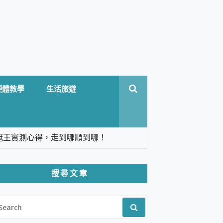
硬體教學
生活旅遊
台六冠王實測心得，走到哪順到哪！
翻譯，旅遊最強搭檔。
搜尋文章
 Solo 3 2.5K高畫質戶外攝影機 開箱 評
EARCH
pilot+ PC
R:
 IP69K 高防護