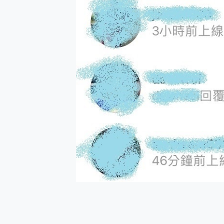
防窺黑科技 Galaxy S2
AI 支付 一錶搞定大小事 Xiao
超驚艷 讓人一眼就愛上 LENOV
美到讓人超想擁有 moto pad 
好用的 EaseUS Parti
一鍵修復模糊影片、舊照的 AI 
小朋友才做選擇 投影機 RG
式生活新體驗
外型超吸晴~ 給您絕佳操控體驗 
開箱~變身「蜘蛛人」椅子軍師
iPhone 17 系列 有認
DJI Osmo Pocket 3
小巧好吸不擋鏡頭 有Qi2認證
會走動的冷暖氣 SONY RE
寶可夢飛人外掛iToolab An
百倍變焦實測~ vivo X200
超好用的 PLAUD NoteP
COMPUTEX 2025 來
自帶線的 有線無線都能充 ONP
飛利浦 JS7310 ⚡【
是螢幕也是電視! 一機超多用途