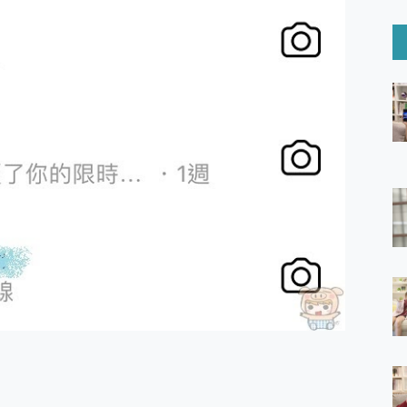
6 Ultra系列保護貼怎麼選？imos AR 低反光玻璃、藍寶石鏡頭
mi Watch 5 開箱 評測
O 聯想 Yoga Book 9 14吋 AI輕薄筆電 開箱 評測
60 系列 與 Moto | Swarovski razr 60 冰藍限定版本 開箱 評測
tion Master 讓您輕鬆的移除與格式化有防寫保護的隨身碟或SD卡
好幫手! VideoProc Converter AI 新版全解析 × 年末優惠
B藍牙音響 氛圍情境燈 我通通都要！ Starfish 2 幻彩膠囊投影
GravaStar Mercury K1 系列 異星機械鍵盤與 Mercury 
！MSI MPG 491CQP QD-OLED 超寬曲面電競螢幕，
證的防護來囉！ imos 首家導入 UL MCV 行銷宣告驗證的手機配件品牌
 爽爽帶回家 歡慶 EaseUS 21 週年到來，「Slogan 海報徵稿活動」
的 ONPRO MagReact MXs2 5000mAh薄型磁吸無線急速行
ON POCKET PRO 穿戴式智慧冷暖調溫裝置 開箱 評測
yGo全新升級，GO Fest 五折優惠嗨翻天！支援 iOS/Android！
 Pro 與 S25 Ultra 誰能滿足全場景拍攝需求？
in AI 智慧錄音膠囊~ 您的AI 秘書已上線 每月免費送你 300分鐘轉
囉！AGI亞奇雷 AI・Gaming・創作儲存方案登場，趕快來AGI亞奇雷
RO MagReact M5 10000mAh 5合1 磁吸無線急速行動電源
電急便｜行動儲能救車電源】 可靠的旅行夥伴！帶給您優異的安全性
「MSI微星 Modern MD272UPSW 27型」 4K IPS 輕薄