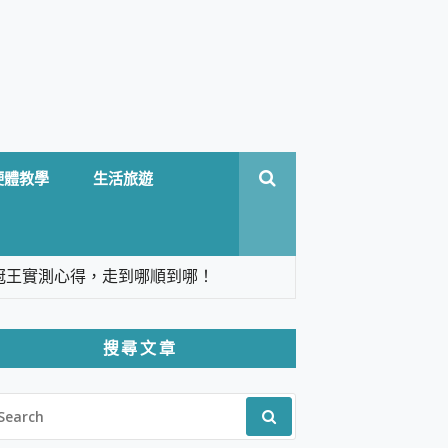
硬體教學
生活旅遊
台六冠王實測心得，走到哪順到哪！
翻譯，旅遊最強搭檔。
搜尋文章
 Solo 3 2.5K高畫質戶外攝影機 開箱 評
EARCH
pilot+ PC
R:
 IP69K 高防護