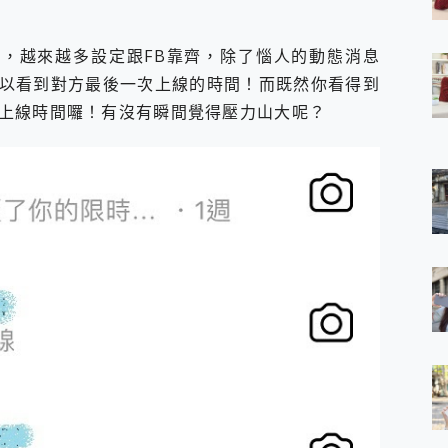
 7 Aura Edition 觸控AI筆電 開箱 評測
軍規、冰感變色實測，realme 14 5G 遊戲戰鬥值爆表，效能x娛樂全都
收購之後，越來越多設定跟FB靠齊，除了惱人的動態消息
h、AirPods耳機 三個設備充電一起搞定 ONPRO MagReact™ M3 
以看到對方最後一次上線的時間！而既然你看得到
eeArc」開放式耳掛耳機，無感配戴! 超穩超服貼，音質、通話也很
袋裡的 Zeiss 潮流攝影棚!
上線時間囉！有沒有瞬間覺得壓力山大呢？
orock 衣莉莎白 H1 Neo分子篩洗脫烘 AI 滾筒洗衣機
 最完美的家 MSI Nest Docking Station 掌機專屬擴充底座 開箱
 中嘉寬頻 SoundBox 劇院串流盒 開箱 評測
ivo X200 Pro、vivo X200 就是這麼好拍
over 免費線上去聲器一鍵去除人聲 人聲 音樂分離 2024 消除人聲推薦
~~ iToolab AnyGo 魔物獵人 Now飛人 ios教學 不出門也可以
寶可夢飛人 AnyTo 不出門也可以飛遍全世界
容量 一次充5個設備 充好充滿 CUKTECH 酷態科 300W 微型充電站
簡單 EaseUS Data Recovery Wizard Free 18.0.0 
 EaseUS Partition Master 就是這麼簡單
1 VI 開箱! 相機實測! 長焦覆蓋更遠更清晰、2日長續航、頂尖影音娛樂
 評測~ 有深度的 Leica 影像旗艦手機! 加碼小旗艦 Xiaomi 14 開箱 評測
無線藍牙耳機智慧降噪升級、音質明亮溫潤，並支援雙設備連接~
來囉 完美保護 MSI Claw A1M-026TW 電競掌機
列 開箱 評測! 首搭蔡司光學鏡頭、攝影棚級柔光環、拍攝功能最好玩的美拍神