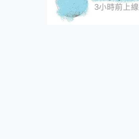
多個願望一次滿足 超強散熱 微星
一吸完美對位 擁有超強吸力
Motorola edge 70 p
近八千元的 Soundcore L
ASUS Pad 全面應援 M
榮耀 HONOR 600 Pro 