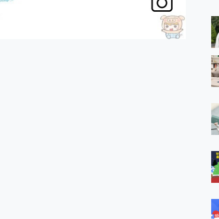
 MSI Claw A1M-026TW 電競掌機 開箱 評測
與超好用的隱磁支架 O-ONE MAG 最會吸的行動電源 開箱 評測
ro 及 moto g37 power上市，登錄在送飛利浦氣炸鍋
iberty 5 Pro Max，有螢幕的耳機會是智商稅嗎?
e Time，加碼愛奇藝黃金雙周卡體驗，專案價最低 NT$0 起
x MOLLY Limited Edition 限量版開賣，攜手味全龍進駐大巨蛋萬人