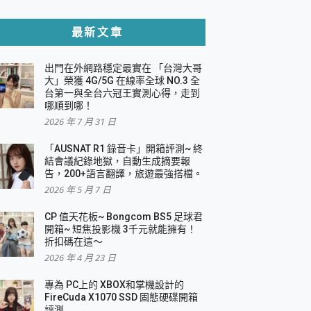
貼與軍規防摔殼完整開箱評價
最新文章
出門在外網路穩定最實在 「台灣大哥
，一篇全看懂
大」榮獲 4G/5G 在線率全球 NO.3 全
台第一與全台六冠王實測心得，走到
機｜結合「 智慧投影 & 煥彩流動 」的沈浸
哪順到哪！
2026 年 7 月 31 日
X 系列 輕量無線電競滑鼠 開箱 評測
多工辦公、爽度滿滿的終極桌面體驗
「AUSNAT R1 錄音卡」開箱評測~ 終
結會議紀錄地獄，自動生成摘要報
好康大放送
告，200+語言翻譯，旅遊最強搭檔。
動電源 開箱 評測
2026 年 5 月 7 日
CP 值天花板~ Bongcom BS5 足球君
開箱~ 短焦投影機 3千元就能擁有！
折扣碼在這～
寫
2026 年 4 月 23 日
挑戰任務抽 PS5！
 開箱 評測
專為 PC上的 XBOX和掌機設計的
與強大供電效能
FireCuda X1070 SSD 固態硬碟開箱
商用智慧聯網螢幕 開箱 評測
評測