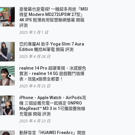
是螢幕也是電視! 一機超多用途「MSI
微星 Modern MD272UPSW 27型」
4K IPS 輕薄商用智慧聯網螢幕 開箱
評測
2025 年 5 月 1 日
您的專屬AI 助手 Yoga Slim 7 Aura
Edition 觸控AI筆電 開箱 評測
2025 年 4 月 28 日
realme 14 Pro 超硬軍規、冰感變色
實測，realme 14 5G 遊戲戰鬥值爆
表，效能x娛樂全都要！
2025 年 4 月 25 日
iPhone、Apple Watch、AirPods耳
機 三個設備充電一起搞定 ONPRO
MagReact™ M3 3 in 1可攜摺疊無線
充電器 開箱 評測
2025 年 4 月 23 日
動靜皆宜「HUAWEI FreeArc」開放