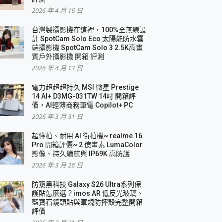
2026 年 4 月 16 日
要！
台灣製攝影機在這裡，100%全無線設
3 in 1可攜摺疊無線充電器 開箱 評測
計 SpotCam Solo Eco 太陽能防水雲
優質
端攝影機 SpotCam Solo 3 2.5K高畫
質戶外攝影機 開箱 評測
2026 年 4 月 13 日
 評測
電力超超超持久 MSI 微星 Prestige
14 AI+ D3MG-031TW 14吋 開箱評
價，AI輕薄商務筆電 Copilot+ PC
2026 年 3 月 31 日
到處走
超懂拍、耐用 AI 街拍機~ realme 16
 開箱 評測
Pro 開箱評價~ 2 億畫素 LumaColor
業界最好的資料救援軟體
影像、持久續航與 IP69K 高防護
2026 年 3 月 26 日
效能~
防窺黑科技 Galaxy S26 Ultra系列保
護貼怎麼選？imos AR 低反光玻璃、
藍寶石鏡頭貼與軍規防摔殼完整開箱
評價
機 vivo V30 Pro