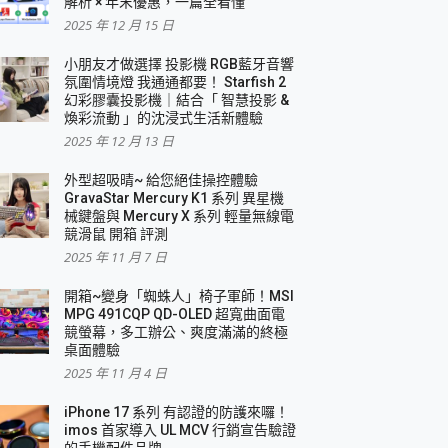
解析 × 年末優惠，一篇全看懂
2025 年 12 月 15 日
小朋友才做選擇 投影機 RGB藍牙音響
氛圍情境燈 我通通都要！ Starfish 2
幻彩膠囊投影機｜結合「 智慧投影 &
煥彩流動 」的沈浸式生活新體驗
2025 年 12 月 13 日
外型超吸晴~ 給您絕佳操控體驗
GravaStar Mercury K1 系列 異星機
械鍵盤與 Mercury X 系列 輕量無線電
競滑鼠 開箱 評測
2025 年 11 月 7 日
開箱~變身「蜘蛛人」椅子軍師！MSI
MPG 491CQP QD-OLED 超寬曲面電
競螢幕，多工辦公、爽度滿滿的終極
桌面體驗
2025 年 11 月 4 日
iPhone 17 系列 有認證的防護來囉！
imos 首家導入 UL MCV 行銷宣告驗證
的手機配件品牌