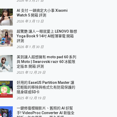
2026 年 3 月 21 日
AI 支付 一錶搞定大小事 Xiaomi
Watch 5 開箱 評測
2026 年 3 月 13 日
盛典
超驚艷 讓人一眼就愛上 LENOVO 聯想
Yoga Book 9 14吋 AI輕薄筆電 開箱
評測
2026 年 1 月 30 日
美到讓人超想擁有 moto pad 60 系列
與 Moto | Swarovski razr 60 冰藍限
定版本 開箱 評測
2025 年 12 月 29 日
好用的 EaseUS Partition Master 讓
您輕鬆的移除與格式化有防寫保護的
隨身碟或SD卡
2025 年 12 月 19 日
一鍵修復模糊影片、舊照的 AI 好幫
手! VideoProc Converter AI 新版全