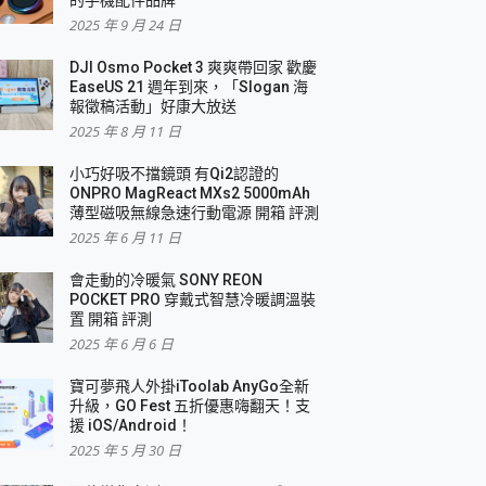
2025 年 9 月 24 日
DJI Osmo Pocket 3 爽爽帶回家 歡慶
EaseUS 21 週年到來，「Slogan 海
報徵稿活動」好康大放送
2025 年 8 月 11 日
小巧好吸不擋鏡頭 有Qi2認證的
ONPRO MagReact MXs2 5000mAh
薄型磁吸無線急速行動電源 開箱 評測
2025 年 6 月 11 日
會走動的冷暖氣 SONY REON
POCKET PRO 穿戴式智慧冷暖調溫裝
置 開箱 評測
2025 年 6 月 6 日
寶可夢飛人外掛iToolab AnyGo全新
升級，GO Fest 五折優惠嗨翻天！支
援 iOS/Android！
2025 年 5 月 30 日