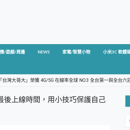
機/遊戲/周邊
NEWS
家電/智慧小物
小米3C 軟體
台灣大哥大」榮獲 4G/5G 在線率全球 NO.3 全台第一與全
卡」開箱評測~ 終結會議紀錄地獄，自動生成摘要報告，200+語言
m BS5 足球君開箱~ 短焦投影機 3千元就能擁有！ 折扣碼在這～
ram最後上線時間，用小技巧保護自己
的 FireCuda X1070 SSD 固態硬碟開箱 評測
線設計 SpotCam Solo Eco 太陽能防水雲端攝影機 SpotCam
S
stige 14 AI+ D3MG-031TW 14吋 開箱評價，AI輕薄商務筆電 Co
FO
alme 16 Pro 開箱評價~ 2 億畫素 LumaColor 影像、持久續航與