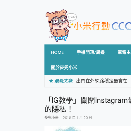
Skip
to
content
HOME
手機開箱/周邊
筆電主
關於麥兜小米
最新文章:
出門在外網路穩定最實在 「
「AUSNAT R1 錄音
CP 值天花板~ Bongco
「IG教學」關閉Instag
專為 PC上的 XBOX和掌機設計
台灣製攝影機在這裡，100%全無
的隱私！
測
麥兜小米
2018 年 1 月 20 日
電力超超超持久 MSI 微星 Pre
超懂拍、耐用 AI 街拍機~ re