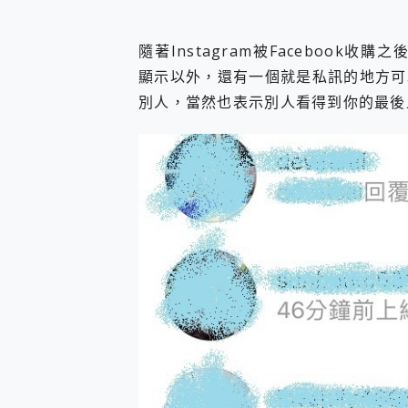
您的專屬AI 助手 Yoga Slim
realme 14 Pro 超硬
隨著Instagram被Facebook
iPhone、Apple Watc
顯示以外，還有一個就是私訊的地方可
動靜皆宜「HUAWEI Fr
好玩好拍 vivo V50 ~ 口
別人，當然也表示別人看得到你的最後
25種洗烘模式一機搞定! Rob
給 MSI Claw 系列電競掌機
B&O 精品級音響! Home+
2億 APO蔡司長焦神機降臨~ v
EaseUS Vocal Rem
3 個超值 MHN 飛人工具分享
Locawhere AnyTo 
小體積 40000mAh 超大
97.3% 恢復率，資料救援就是這麼
磁碟系統大風吹 有了 磁碟管理程式
全新 SONY Xperia 
Xiaomi 14 Ultra 開箱
vivo TWS 3e 真
MSI Claw 掌機專屬配件包 
人像旗艦 vivo V30 系