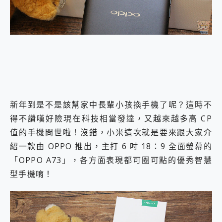
外型超吸晴~ 給您絕佳操控體驗 GravaStar Mercury K1 系列 異星機械鍵盤與 Mercury X 系列 輕量無線電競滑鼠 開箱 評測
開箱~變身「蜘蛛人」椅子軍師！MSI MPG 491CQP QD-OLED 超寬曲面電競螢幕，多工辦公、爽度滿滿的終極桌面體驗
iPhone 17 系列 有認證的防護來囉！ imos 首家導入 UL MCV 行銷宣告驗證的手機配件品牌
DJI Osmo Pocket 3 爽爽帶回家 歡慶 EaseUS 21 週年到來，「Slogan 海報徵稿活動」好康大放送
小巧好吸不擋鏡頭 有Qi2認證的 ONPRO MagReact MXs2 5000mAh薄型磁吸無線急速行動電源 開箱 評測
會走動的冷暖氣 SONY REON POCKET PRO 穿戴式智慧冷暖調溫裝置 開箱 評測
寶可夢飛人外掛iToolab AnyGo全新升級，GO Fest 五折優惠嗨翻天！支援 iOS/Android！
百倍變焦實測~ vivo X200 Pro 與 S25 Ultra 誰能滿足全場景拍攝需求？
超好用的 PLAUD NotePin AI 智慧錄音膠囊~ 您的AI 秘書已上線 每月免費送你 300分鐘轉寫
COMPUTEX 2025 來囉！AGI亞奇雷 AI・Gaming・創作儲存方案登場，趕快來AGI亞奇雷挑戰任務抽 PS5！
新年到是不是該幫家中長輩小孩換手機了呢？這時不
自帶線的 有線無線都能充 ONPRO MagReact M5 10000mAh 5合1 磁吸無線急速行動電源 開箱 評測
得不讚嘆好險現在科技相當發達，又越來越多高 CP
飛利浦 JS7310 ⚡【電急便｜行動儲能救車電源】 可靠的旅行夥伴！帶給您優異的安全性與強大供電效能
值的手機問世啦！沒錯，小米這次就是要來跟大家介
是螢幕也是電視! 一機超多用途「MSI微星 Modern MD272UPSW 27型」 4K IPS 輕薄商用智慧聯網螢幕 開箱 評測
您的專屬AI 助手 Yoga Slim 7 Aura Edition 觸控AI筆電 開箱 評測
紹一款由 OPPO 推出，主打 6 吋 18：9 全面螢幕的
realme 14 Pro 超硬軍規、冰感變色實測，realme 14 5G 遊戲戰鬥值爆表，效能x娛樂全都要！
「OPPO A73」，各方面表現都可圈可點的優秀智慧
iPhone、Apple Watch、AirPods耳機 三個設備充電一起搞定 ONPRO MagReact™ M3 3 in 1可攜摺疊無線充電器 開箱 評測
型手機唷！
動靜皆宜「HUAWEI FreeArc」開放式耳掛耳機，無感配戴! 超穩超服貼，音質、通話也很優質
好玩好拍 vivo V50 ~ 口袋裡的 Zeiss 潮流攝影棚!
25種洗烘模式一機搞定! Roborock 衣莉莎白 H1 Neo分子篩洗脫烘 AI 滾筒洗衣機
給 MSI Claw 系列電競掌機 最完美的家 MSI Nest Docking Station 掌機專屬擴充底座 開箱 評測
B&O 精品級音響! Home+ 中嘉寬頻 SoundBox 劇院串流盒 開箱 評測