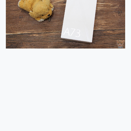
2億 APO蔡司長焦神機降臨~ vivo X200 Pro、vivo X200 就是這麼好拍
EaseUS Vocal Remover 免費線上去聲器一鍵去除人聲 人聲 音樂分離 2024 消除人聲推薦
3 個超值 MHN 飛人工具分享~~ iToolab AnyGo 魔物獵人 Now飛人 ios教學 不出門也可以到處走
Locawhere AnyTo 寶可夢飛人 AnyTo 不出門也可以飛遍全世界
小體積 40000mAh 超大容量 一次充5個設備 充好充滿 CUKTECH 酷態科 300W 微型充電站 開箱 評測
97.3% 恢復率，資料救援就是這麼簡單 EaseUS Data Recovery Wizard Free 18.0.0 業界最好的資料救援軟體
磁碟系統大風吹 有了 磁碟管理程式 EaseUS Partition Master 就是這麼簡單
全新 SONY Xperia 1 VI 開箱! 相機實測! 長焦覆蓋更遠更清晰、2日長續航、頂尖影音娛樂效能~
Xiaomi 14 Ultra 開箱 評測~ 有深度的 Leica 影像旗艦手機! 加碼小旗艦 Xiaomi 14 開箱 評測
vivo TWS 3e 真無線藍牙耳機智慧降噪升級、音質明亮溫潤，並支援雙設備連接~
MSI Claw 掌機專屬配件包 來囉 完美保護 MSI Claw A1M-026TW 電競掌機
人像旗艦 vivo V30 系列 開箱 評測! 首搭蔡司光學鏡頭、攝影棚級柔光環、拍攝功能最好玩的美拍神機 vivo V30 Pro
多個願望一次滿足 超強散熱 微星 MSI Claw A1M-026TW 電競掌機 開箱 評測
一吸完美對位 擁有超強吸力與超好用的隱磁支架 O-ONE MAG 最會吸的行動電源 開箱 評測
Motorola edge 70 pro 及 moto g37 power上市，登錄在送飛利浦氣炸鍋
近八千元的 Soundcore Liberty 5 Pro Max，有螢幕的耳機會是智商稅嗎?
ASUS Pad 全面應援 Me Time，加碼愛奇藝黃金雙周卡體驗，專案價最低 NT$0 起
榮耀 HONOR 600 Pro x MOLLY Limited Edition 限量版開賣，攜手味全龍進駐大巨蛋萬人盛典