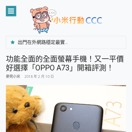
Skip
to
content
出門在外網路穩定最實在 「台灣大哥大」榮獲 4G/5G 在線率全球 NO.3 全台第一與全台六冠王實測心得，走到哪順到哪！
「AUSNAT R1 錄音卡」開箱評測~ 終結會議紀錄地獄，自動生成摘要報告，200+語言翻譯，旅遊最強搭檔。
CP 值天花板~ Bongcom BS5 足球君開箱~ 短焦投影機 3千元就能擁有！ 折扣碼在這～
功能全面的全面螢幕手機！又一平價
專為 PC上的 XBOX和掌機設計的 FireCuda X1070 SSD 固態硬碟開箱 評測
好選擇「OPPO A73」開箱評測！
台灣製攝影機在這裡，100%全無線設計 SpotCam Solo Eco 太陽能防水雲端攝影機 SpotCam Solo 3 2.5K高畫質戶外攝影機 開箱 評測
電力超超超持久 MSI 微星 Prestige 14 AI+ D3MG-031TW 14吋 開箱評價，AI輕薄商務筆電 Copilot+ PC
麥兜小米
2018 年 2 月 10 日
超懂拍、耐用 AI 街拍機~ realme 16 Pro 開箱評價~ 2 億畫素 LumaColor 影像、持久續航與 IP69K 高防護
防窺黑科技 Galaxy S26 Ultra系列保護貼怎麼選？imos AR 低反光玻璃、藍寶石鏡頭貼與軍規防摔殼完整開箱評價
AI 支付 一錶搞定大小事 Xiaomi Watch 5 開箱 評測
超驚艷 讓人一眼就愛上 LENOVO 聯想 Yoga Book 9 14吋 AI輕薄筆電 開箱 評測
美到讓人超想擁有 moto pad 60 系列 與 Moto | Swarovski razr 60 冰藍限定版本 開箱 評測
好用的 EaseUS Partition Master 讓您輕鬆的移除與格式化有防寫保護的隨身碟或SD卡
一鍵修復模糊影片、舊照的 AI 好幫手! VideoProc Converter AI 新版全解析 × 年末優惠，一篇全看懂
小朋友才做選擇 投影機 RGB藍牙音響 氛圍情境燈 我通通都要！ Starfish 2 幻彩膠囊投影機｜結合「 智慧投影 & 煥彩流動 」的沈浸式生活新體驗