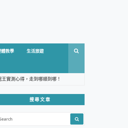
硬體教學
生活旅遊
台六冠王實測心得，走到哪順到哪！
翻譯，旅遊最強搭檔。
搜尋文章
 Solo 3 2.5K高畫質戶外攝影機 開箱 評
EARCH
pilot+ PC
R:
 IP69K 高防護