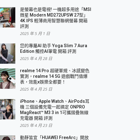
是螢幕也是電視! 一機超多用途「MSI
微星 Modern MD272UPSW 27型」
4K IPS 輕薄商用智慧聯網螢幕 開箱
評測
2025 年 5 月 1 日
您的專屬AI 助手 Yoga Slim 7 Aura
Edition 觸控AI筆電 開箱 評測
2025 年 4 月 28 日
realme 14 Pro 超硬軍規、冰感變色
實測，realme 14 5G 遊戲戰鬥值爆
表，效能x娛樂全都要！
2025 年 4 月 25 日
iPhone、Apple Watch、AirPods耳
機 三個設備充電一起搞定 ONPRO
MagReact™ M3 3 in 1可攜摺疊無線
充電器 開箱 評測
2025 年 4 月 23 日
動靜皆宜「HUAWEI FreeArc」開放