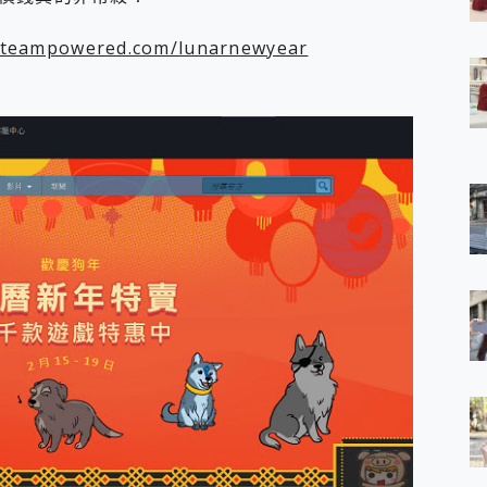
 7 Aura Edition 觸控AI筆電 開箱 評測
軍規、冰感變色實測，realme 14 5G 遊戲戰鬥值爆表，效能x娛樂全都
.steampowered.com/lunarnewyear
h、AirPods耳機 三個設備充電一起搞定 ONPRO MagReact™ M3 
eeArc」開放式耳掛耳機，無感配戴! 超穩超服貼，音質、通話也很
袋裡的 Zeiss 潮流攝影棚!
orock 衣莉莎白 H1 Neo分子篩洗脫烘 AI 滾筒洗衣機
 最完美的家 MSI Nest Docking Station 掌機專屬擴充底座 開箱
 中嘉寬頻 SoundBox 劇院串流盒 開箱 評測
ivo X200 Pro、vivo X200 就是這麼好拍
over 免費線上去聲器一鍵去除人聲 人聲 音樂分離 2024 消除人聲推薦
~~ iToolab AnyGo 魔物獵人 Now飛人 ios教學 不出門也可以
寶可夢飛人 AnyTo 不出門也可以飛遍全世界
容量 一次充5個設備 充好充滿 CUKTECH 酷態科 300W 微型充電站
簡單 EaseUS Data Recovery Wizard Free 18.0.0 
 EaseUS Partition Master 就是這麼簡單
1 VI 開箱! 相機實測! 長焦覆蓋更遠更清晰、2日長續航、頂尖影音娛樂
 評測~ 有深度的 Leica 影像旗艦手機! 加碼小旗艦 Xiaomi 14 開箱 評測
無線藍牙耳機智慧降噪升級、音質明亮溫潤，並支援雙設備連接~
來囉 完美保護 MSI Claw A1M-026TW 電競掌機
列 開箱 評測! 首搭蔡司光學鏡頭、攝影棚級柔光環、拍攝功能最好玩的美拍神