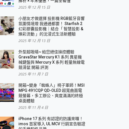
解析 × 年末優惠，一篇全看懂
2025 年 12 月 15 日
小朋友才做選擇 投影機 RGB藍牙音響
氛圍情境燈 我通通都要！ Starfish 2
幻彩膠囊投影機｜結合「 智慧投影 &
煥彩流動 」的沈浸式生活新體驗
2025 年 12 月 13 日
外型超吸晴~ 給您絕佳操控體驗
GravaStar Mercury K1 系列 異星機
械鍵盤與 Mercury X 系列 輕量無線電
競滑鼠 開箱 評測
2025 年 11 月 7 日
開箱~變身「蜘蛛人」椅子軍師！MSI
MPG 491CQP QD-OLED 超寬曲面電
競螢幕，多工辦公、爽度滿滿的終極
桌面體驗
2025 年 11 月 4 日
iPhone 17 系列 有認證的防護來囉！
imos 首家導入 UL MCV 行銷宣告驗證
的手機配件品牌