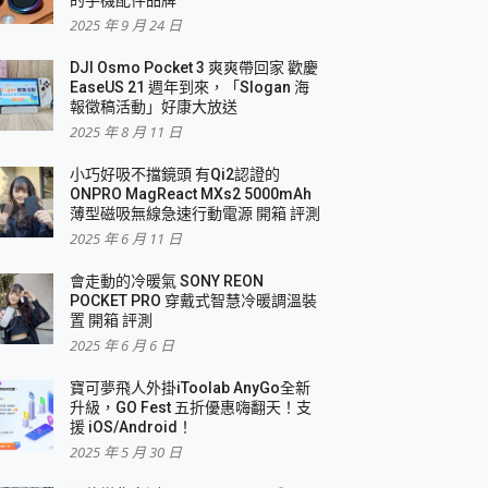
2025 年 9 月 24 日
DJI Osmo Pocket 3 爽爽帶回家 歡慶
EaseUS 21 週年到來，「Slogan 海
報徵稿活動」好康大放送
2025 年 8 月 11 日
小巧好吸不擋鏡頭 有Qi2認證的
ONPRO MagReact MXs2 5000mAh
薄型磁吸無線急速行動電源 開箱 評測
2025 年 6 月 11 日
會走動的冷暖氣 SONY REON
POCKET PRO 穿戴式智慧冷暖調溫裝
置 開箱 評測
2025 年 6 月 6 日
寶可夢飛人外掛iToolab AnyGo全新
升級，GO Fest 五折優惠嗨翻天！支
援 iOS/Android！
2025 年 5 月 30 日