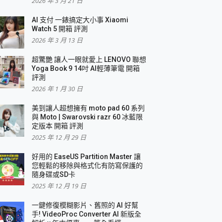
2026 年 3 月 21 日
AI 支付 一錶搞定大小事 Xiaomi
Watch 5 開箱 評測
2026 年 3 月 13 日
盛典
超驚艷 讓人一眼就愛上 LENOVO 聯想
Yoga Book 9 14吋 AI輕薄筆電 開箱
評測
2026 年 1 月 30 日
美到讓人超想擁有 moto pad 60 系列
與 Moto | Swarovski razr 60 冰藍限
定版本 開箱 評測
2025 年 12 月 29 日
好用的 EaseUS Partition Master 讓
您輕鬆的移除與格式化有防寫保護的
隨身碟或SD卡
2025 年 12 月 19 日
一鍵修復模糊影片、舊照的 AI 好幫
手! VideoProc Converter AI 新版全