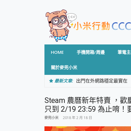
Skip
to
content
HOME
手機開箱/周邊
筆電主
關於麥兜小米
最新文章:
出門在外網路穩定最實在 「
「AUSNAT R1 錄音
CP 值天花板~ Bongco
Steam 農曆新年特賣 
專為 PC上的 XBOX和掌機設計
台灣製攝影機在這裡，100%全無
只到 2/19 23:59 為止
測
麥兜小米
2018 年 2 月 18 日
電力超超超持久 MSI 微星 Pre
超懂拍、耐用 AI 街拍機~ re