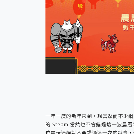
防窺黑科技 Galaxy S2
AI 支付 一錶搞定大小事 Xiao
超驚艷 讓人一眼就愛上 LENOV
美到讓人超想擁有 moto pad 
好用的 EaseUS Parti
一鍵修復模糊影片、舊照的 AI 
小朋友才做選擇 投影機 RG
式生活新體驗
外型超吸晴~ 給您絕佳操控體驗 
開箱~變身「蜘蛛人」椅子軍師
iPhone 17 系列 有認
DJI Osmo Pocket 3
小巧好吸不擋鏡頭 有Qi2認證
會走動的冷暖氣 SONY RE
寶可夢飛人外掛iToolab An
百倍變焦實測~ vivo X200
超好用的 PLAUD NoteP
COMPUTEX 2025 來
一年一度的新年來到，想當然而不少網
自帶線的 有線無線都能充 ONP
的 Steam 當然也不會錯過這一波農曆新
飛利浦 JS7310 ⚡【
位電玩迷絕對不要錯過這一次的特賣，
是螢幕也是電視! 一機超多用途