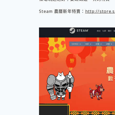
您的專屬AI 助手 Yoga Slim
realme 14 Pro 超硬
Steam 農曆新年特賣：
http://store
iPhone、Apple Watc
動靜皆宜「HUAWEI Fr
好玩好拍 vivo V50 ~ 口
25種洗烘模式一機搞定! Rob
給 MSI Claw 系列電競掌機
B&O 精品級音響! Home+
2億 APO蔡司長焦神機降臨~ v
EaseUS Vocal Rem
3 個超值 MHN 飛人工具分享
Locawhere AnyTo 
小體積 40000mAh 超大
97.3% 恢復率，資料救援就是這麼
磁碟系統大風吹 有了 磁碟管理程式
全新 SONY Xperia 
Xiaomi 14 Ultra 開箱
vivo TWS 3e 真
MSI Claw 掌機專屬配件包 
人像旗艦 vivo V30 系