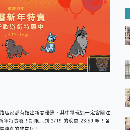
6 Ultra系列保護貼怎麼選？imos AR 低反光玻璃、藍寶石鏡頭
mi Watch 5 開箱 評測
O 聯想 Yoga Book 9 14吋 AI輕薄筆電 開箱 評測
60 系列 與 Moto | Swarovski razr 60 冰藍限定版本 開箱 評測
tion Master 讓您輕鬆的移除與格式化有防寫保護的隨身碟或SD卡
好幫手! VideoProc Converter AI 新版全解析 × 年末優惠
B藍牙音響 氛圍情境燈 我通通都要！ Starfish 2 幻彩膠囊投影
GravaStar Mercury K1 系列 異星機械鍵盤與 Mercury 
！MSI MPG 491CQP QD-OLED 超寬曲面電競螢幕，
證的防護來囉！ imos 首家導入 UL MCV 行銷宣告驗證的手機配件品牌
 爽爽帶回家 歡慶 EaseUS 21 週年到來，「Slogan 海報徵稿活動」
的 ONPRO MagReact MXs2 5000mAh薄型磁吸無線急速行
ON POCKET PRO 穿戴式智慧冷暖調溫裝置 開箱 評測
yGo全新升級，GO Fest 五折優惠嗨翻天！支援 iOS/Android！
 Pro 與 S25 Ultra 誰能滿足全場景拍攝需求？
in AI 智慧錄音膠囊~ 您的AI 秘書已上線 每月免費送你 300分鐘轉
囉！AGI亞奇雷 AI・Gaming・創作儲存方案登場，趕快來AGI亞奇雷
路店家都有推出新春優惠，其中電玩迷一定會關注
RO MagReact M5 10000mAh 5合1 磁吸無線急速行動電源
年特賣囉！期限只到 2/19 的晚間 23:59 唷！各
電急便｜行動儲能救車電源】 可靠的旅行夥伴！帶給您優異的安全性
價錢真的非常殺！
「MSI微星 Modern MD272UPSW 27型」 4K IPS 輕薄