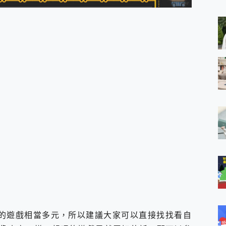
 MSI Claw A1M-026TW 電競掌機 開箱 評測
與超好用的隱磁支架 O-ONE MAG 最會吸的行動電源 開箱 評測
ro 及 moto g37 power上市，登錄在送飛利浦氣炸鍋
iberty 5 Pro Max，有螢幕的耳機會是智商稅嗎?
e Time，加碼愛奇藝黃金雙周卡體驗，專案價最低 NT$0 起
x MOLLY Limited Edition 限量版開賣，攜手味全龍進駐大巨蛋萬人
特價的遊戲相當多元，所以建議大家可以直接找找看自