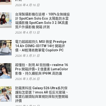
2026 年 4 月 16 日
要！
台灣製攝影機在這裡，100%全無線設
3 in 1可攜摺疊無線充電器 開箱 評測
計 SpotCam Solo Eco 太陽能防水雲
優質
端攝影機 SpotCam Solo 3 2.5K高畫
質戶外攝影機 開箱 評測
2026 年 4 月 13 日
 評測
電力超超超持久 MSI 微星 Prestige
14 AI+ D3MG-031TW 14吋 開箱評
價，AI輕薄商務筆電 Copilot+ PC
2026 年 3 月 31 日
到處走
超懂拍、耐用 AI 街拍機~ realme 16
 開箱 評測
Pro 開箱評價~ 2 億畫素 LumaColor
業界最好的資料救援軟體
影像、持久續航與 IP69K 高防護
2026 年 3 月 26 日
效能~
防窺黑科技 Galaxy S26 Ultra系列保
護貼怎麼選？imos AR 低反光玻璃、
藍寶石鏡頭貼與軍規防摔殼完整開箱
評價
機 vivo V30 Pro