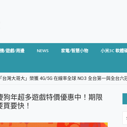
機/遊戲/周邊
NEWS
家電/智慧小物
小米3C 軟體
台灣大哥大」榮獲 4G/5G 在線率全球 NO.3 全台第一與全
卡」開箱評測~ 終結會議紀錄地獄，自動生成摘要報告，200+語言
m BS5 足球君開箱~ 短焦投影機 3千元就能擁有！ 折扣碼在這～
，歡慶狗年超多遊戲特價優惠中！期限
的 FireCuda X1070 SSD 固態硬碟開箱 評測
線設計 SpotCam Solo Eco 太陽能防水雲端攝影機 SpotCam
唷！要買要快！
S
stige 14 AI+ D3MG-031TW 14吋 開箱評價，AI輕薄商務筆電 Co
FO
alme 16 Pro 開箱評價~ 2 億畫素 LumaColor 影像、持久續航與