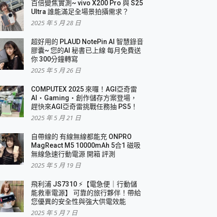
百倍變焦實測~ vivo X200 Pro 與 S25
Ultra 誰能滿足全場景拍攝需求？
2025 年 5 月 28 日
超好用的 PLAUD NotePin AI 智慧錄音
膠囊~ 您的AI 秘書已上線 每月免費送
你 300分鐘轉寫
2025 年 5 月 26 日
COMPUTEX 2025 來囉！AGI亞奇雷
AI・Gaming・創作儲存方案登場，
趕快來AGI亞奇雷挑戰任務抽 PS5！
2025 年 5 月 21 日
自帶線的 有線無線都能充 ONPRO
MagReact M5 10000mAh 5合1 磁吸
無線急速行動電源 開箱 評測
2025 年 5 月 19 日
飛利浦 JS7310 ⚡【電急便｜行動儲
能救車電源】 可靠的旅行夥伴！帶給
您優異的安全性與強大供電效能
2025 年 5 月 7 日