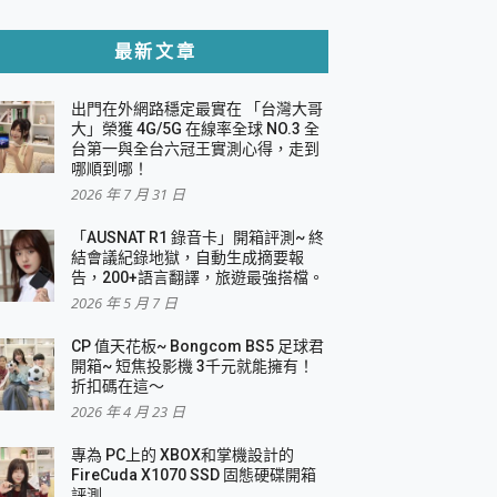
貼與軍規防摔殼完整開箱評價
最新文章
出門在外網路穩定最實在 「台灣大哥
，一篇全看懂
大」榮獲 4G/5G 在線率全球 NO.3 全
台第一與全台六冠王實測心得，走到
機｜結合「 智慧投影 & 煥彩流動 」的沈浸
哪順到哪！
2026 年 7 月 31 日
X 系列 輕量無線電競滑鼠 開箱 評測
多工辦公、爽度滿滿的終極桌面體驗
「AUSNAT R1 錄音卡」開箱評測~ 終
結會議紀錄地獄，自動生成摘要報
好康大放送
告，200+語言翻譯，旅遊最強搭檔。
動電源 開箱 評測
2026 年 5 月 7 日
CP 值天花板~ Bongcom BS5 足球君
開箱~ 短焦投影機 3千元就能擁有！
折扣碼在這～
寫
2026 年 4 月 23 日
挑戰任務抽 PS5！
 開箱 評測
專為 PC上的 XBOX和掌機設計的
與強大供電效能
FireCuda X1070 SSD 固態硬碟開箱
商用智慧聯網螢幕 開箱 評測
評測