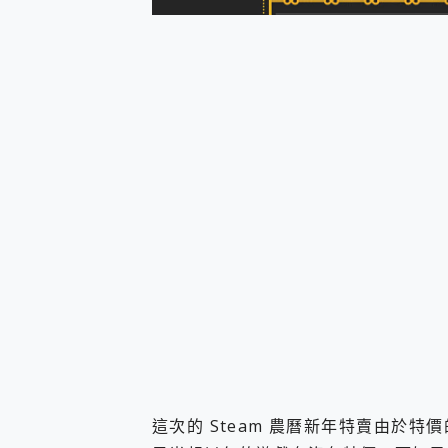
多個願望一次滿足 超強散熱 微星
一吸完美對位 擁有超強吸力
Motorola edge 70 p
近八千元的 Soundcore L
ASUS Pad 全面應援 M
榮耀 HONOR 600 Pro 
這次的 Steam 農曆新年特賣由於