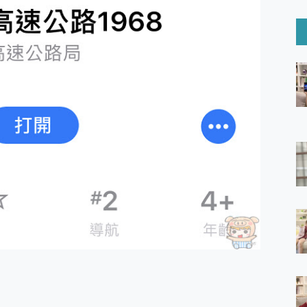
6 Ultra系列保護貼怎麼選？imos AR 低反光玻璃、藍寶石鏡頭
mi Watch 5 開箱 評測
O 聯想 Yoga Book 9 14吋 AI輕薄筆電 開箱 評測
60 系列 與 Moto | Swarovski razr 60 冰藍限定版本 開箱 評測
tion Master 讓您輕鬆的移除與格式化有防寫保護的隨身碟或SD卡
好幫手! VideoProc Converter AI 新版全解析 × 年末優惠
B藍牙音響 氛圍情境燈 我通通都要！ Starfish 2 幻彩膠囊投影
GravaStar Mercury K1 系列 異星機械鍵盤與 Mercury 
！MSI MPG 491CQP QD-OLED 超寬曲面電競螢幕，
證的防護來囉！ imos 首家導入 UL MCV 行銷宣告驗證的手機配件品牌
 爽爽帶回家 歡慶 EaseUS 21 週年到來，「Slogan 海報徵稿活動」
的 ONPRO MagReact MXs2 5000mAh薄型磁吸無線急速行
ON POCKET PRO 穿戴式智慧冷暖調溫裝置 開箱 評測
yGo全新升級，GO Fest 五折優惠嗨翻天！支援 iOS/Android！
 Pro 與 S25 Ultra 誰能滿足全場景拍攝需求？
in AI 智慧錄音膠囊~ 您的AI 秘書已上線 每月免費送你 300分鐘轉
囉！AGI亞奇雷 AI・Gaming・創作儲存方案登場，趕快來AGI亞奇雷
RO MagReact M5 10000mAh 5合1 磁吸無線急速行動電源
電急便｜行動儲能救車電源】 可靠的旅行夥伴！帶給您優異的安全性
「MSI微星 Modern MD272UPSW 27型」 4K IPS 輕薄