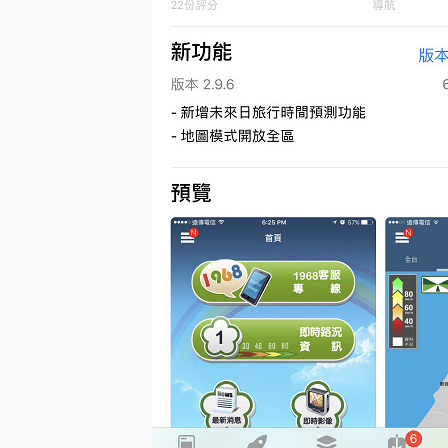
多個願望一次滿足 超強散熱 微星
一吸完美對位 擁有超強吸力
OPPO 哈蘇 300mm 專
Motorola edge 70 p
近八千元的 Soundcore L
ASUS Pad 全面應援 M