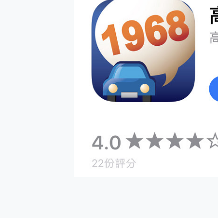
防窺黑科技 Galaxy S2
AI 支付 一錶搞定大小事 Xiao
超驚艷 讓人一眼就愛上 LENOV
美到讓人超想擁有 moto pad 
好用的 EaseUS Parti
一鍵修復模糊影片、舊照的 AI 
小朋友才做選擇 投影機 RG
式生活新體驗
外型超吸晴~ 給您絕佳操控體驗 
開箱~變身「蜘蛛人」椅子軍師
iPhone 17 系列 有認
DJI Osmo Pocket 3
小巧好吸不擋鏡頭 有Qi2認證
會走動的冷暖氣 SONY RE
寶可夢飛人外掛iToolab An
百倍變焦實測~ vivo X200
超好用的 PLAUD NoteP
COMPUTEX 2025 來
自帶線的 有線無線都能充 ONP
飛利浦 JS7310 ⚡【
是螢幕也是電視! 一機超多用途