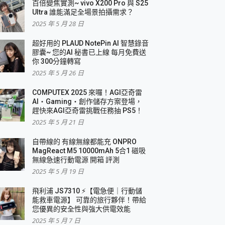
百倍變焦實測~ vivo X200 Pro 與 S25
Ultra 誰能滿足全場景拍攝需求？
2025 年 5 月 28 日
超好用的 PLAUD NotePin AI 智慧錄音
膠囊~ 您的AI 秘書已上線 每月免費送
你 300分鐘轉寫
2025 年 5 月 26 日
COMPUTEX 2025 來囉！AGI亞奇雷
AI・Gaming・創作儲存方案登場，
趕快來AGI亞奇雷挑戰任務抽 PS5！
2025 年 5 月 21 日
自帶線的 有線無線都能充 ONPRO
MagReact M5 10000mAh 5合1 磁吸
無線急速行動電源 開箱 評測
2025 年 5 月 19 日
飛利浦 JS7310 ⚡【電急便｜行動儲
能救車電源】 可靠的旅行夥伴！帶給
您優異的安全性與強大供電效能
2025 年 5 月 7 日