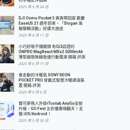
2025 年 9 月 24 日
DJI Osmo Pocket 3 爽爽帶回家 歡慶
EaseUS 21 週年到來，「Slogan 海
報徵稿活動」好康大放送
2025 年 8 月 11 日
小巧好吸不擋鏡頭 有Qi2認證的
ONPRO MagReact MXs2 5000mAh
薄型磁吸無線急速行動電源 開箱 評測
2025 年 6 月 11 日
會走動的冷暖氣 SONY REON
POCKET PRO 穿戴式智慧冷暖調溫裝
置 開箱 評測
2025 年 6 月 6 日
寶可夢飛人外掛iToolab AnyGo全新
升級，GO Fest 五折優惠嗨翻天！支
援 iOS/Android！
2025 年 5 月 30 日