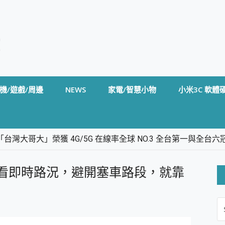
機/遊戲/周邊
NEWS
家電/智慧小物
小米3C 軟體
台灣大哥大」榮獲 4G/5G 在線率全球 NO.3 全台第一與全
卡」開箱評測~ 終結會議紀錄地獄，自動生成摘要報告，200+語言
m BS5 足球君開箱~ 短焦投影機 3千元就能擁有！ 折扣碼在這～
！查看即時路況，避開塞車路段，就靠
的 FireCuda X1070 SSD 固態硬碟開箱 評測
線設計 SpotCam Solo Eco 太陽能防水雲端攝影機 SpotCam
S
stige 14 AI+ D3MG-031TW 14吋 開箱評價，AI輕薄商務筆電 Co
FO
alme 16 Pro 開箱評價~ 2 億畫素 LumaColor 影像、持久續航與