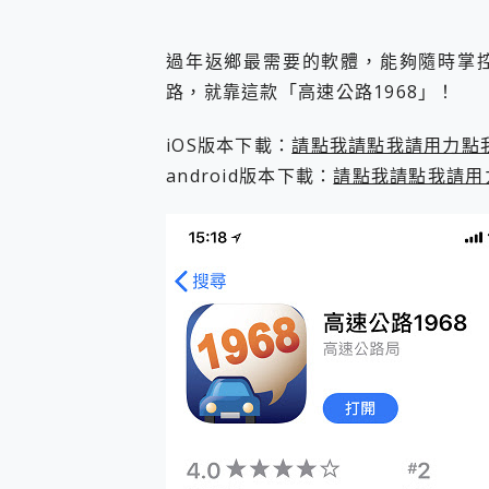
您的專屬AI 助手 Yoga Slim
realme 14 Pro 超硬
過年返鄉最需要的軟體，能夠隨時掌
iPhone、Apple Watc
路，就靠這款「高速公路1968」！
動靜皆宜「HUAWEI Fr
好玩好拍 vivo V50 ~ 口
25種洗烘模式一機搞定! Rob
iOS版本下載：
請點我請點我請用力點
給 MSI Claw 系列電競掌機
android版本下載：
請點我請點我請用
B&O 精品級音響! Home+
2億 APO蔡司長焦神機降臨~ v
EaseUS Vocal Rem
3 個超值 MHN 飛人工具分享
Locawhere AnyTo 
小體積 40000mAh 超大
97.3% 恢復率，資料救援就是這麼
磁碟系統大風吹 有了 磁碟管理程式
全新 SONY Xperia 
Xiaomi 14 Ultra 開箱
vivo TWS 3e 真
MSI Claw 掌機專屬配件包 
人像旗艦 vivo V30 系