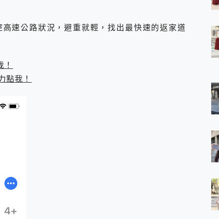
 7 Aura Edition 觸控AI筆電 開箱 評測
軍規、冰感變色實測，realme 14 5G 遊戲戰鬥值爆表，效能x娛樂全都
控高速公路狀況，避重就輕，找出最快速的返家道
h、AirPods耳機 三個設備充電一起搞定 ONPRO MagReact™ M3 
eeArc」開放式耳掛耳機，無感配戴! 超穩超服貼，音質、通話也很
袋裡的 Zeiss 潮流攝影棚!
orock 衣莉莎白 H1 Neo分子篩洗脫烘 AI 滾筒洗衣機
我！
 最完美的家 MSI Nest Docking Station 掌機專屬擴充底座 開箱
力點我！
 中嘉寬頻 SoundBox 劇院串流盒 開箱 評測
ivo X200 Pro、vivo X200 就是這麼好拍
over 免費線上去聲器一鍵去除人聲 人聲 音樂分離 2024 消除人聲推薦
~~ iToolab AnyGo 魔物獵人 Now飛人 ios教學 不出門也可以
寶可夢飛人 AnyTo 不出門也可以飛遍全世界
容量 一次充5個設備 充好充滿 CUKTECH 酷態科 300W 微型充電站
簡單 EaseUS Data Recovery Wizard Free 18.0.0 
 EaseUS Partition Master 就是這麼簡單
1 VI 開箱! 相機實測! 長焦覆蓋更遠更清晰、2日長續航、頂尖影音娛樂
 評測~ 有深度的 Leica 影像旗艦手機! 加碼小旗艦 Xiaomi 14 開箱 評測
無線藍牙耳機智慧降噪升級、音質明亮溫潤，並支援雙設備連接~
來囉 完美保護 MSI Claw A1M-026TW 電競掌機
列 開箱 評測! 首搭蔡司光學鏡頭、攝影棚級柔光環、拍攝功能最好玩的美拍神