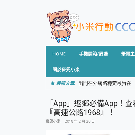
Skip
to
content
HOME
手機開箱/周邊
筆電主
關於麥兜小米
最新文章:
出門在外網路穩定最實在 「
「AUSNAT R1 錄音
CP 值天花板~ Bongco
「App」返鄉必備App
專為 PC上的 XBOX和掌機設計
台灣製攝影機在這裡，100%全無
『高速公路1968』！
測
麥兜小米
2018 年 2 月 20 日
電力超超超持久 MSI 微星 Pre
超懂拍、耐用 AI 街拍機~ re