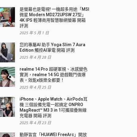
是螢幕也是電視! 一機超多用途「MSI
微星 Modern MD272UPSW 27型」
4K IPS 輕薄商用智慧聯網螢幕 開箱
評測
2025 年 5 月 1 日
您的專屬AI 助手 Yoga Slim 7 Aura
Edition 觸控AI筆電 開箱 評測
2025 年 4 月 28 日
realme 14 Pro 超硬軍規、冰感變色
實測，realme 14 5G 遊戲戰鬥值爆
表，效能x娛樂全都要！
2025 年 4 月 25 日
iPhone、Apple Watch、AirPods耳
機 三個設備充電一起搞定 ONPRO
MagReact™ M3 3 in 1可攜摺疊無線
充電器 開箱 評測
2025 年 4 月 23 日
動靜皆宜「HUAWEI FreeArc」開放