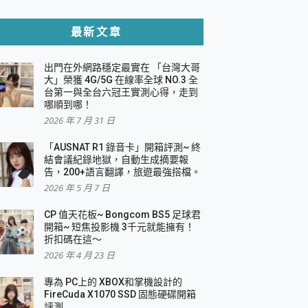
貼與軍規防摔殼完整開箱評價
最新文章
出門在外網路穩定最實在 「台灣大哥
，一篇全看懂
大」榮獲 4G/5G 在線率全球 NO.3 全
台第一與全台六冠王實測心得，走到
機｜結合「 智慧投影 & 煥彩流動 」的沈浸
哪順到哪！
2026 年 7 月 31 日
X 系列 輕量無線電競滑鼠 開箱 評測
多工辦公、爽度滿滿的終極桌面體驗
「AUSNAT R1 錄音卡」開箱評測~ 終
結會議紀錄地獄，自動生成摘要報
好康大放送
告，200+語言翻譯，旅遊最強搭檔。
動電源 開箱 評測
2026 年 5 月 7 日
CP 值天花板~ Bongcom BS5 足球君
開箱~ 短焦投影機 3千元就能擁有！
折扣碼在這～
寫
2026 年 4 月 23 日
挑戰任務抽 PS5！
 開箱 評測
專為 PC上的 XBOX和掌機設計的
與強大供電效能
FireCuda X1070 SSD 固態硬碟開箱
商用智慧聯網螢幕 開箱 評測
評測