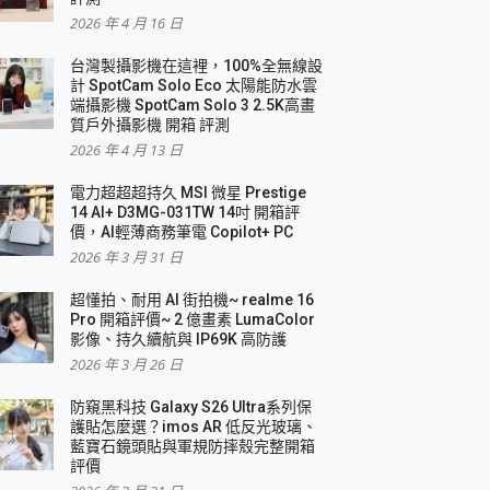
2026 年 4 月 16 日
要！
台灣製攝影機在這裡，100%全無線設
3 in 1可攜摺疊無線充電器 開箱 評測
計 SpotCam Solo Eco 太陽能防水雲
優質
端攝影機 SpotCam Solo 3 2.5K高畫
質戶外攝影機 開箱 評測
2026 年 4 月 13 日
 評測
電力超超超持久 MSI 微星 Prestige
14 AI+ D3MG-031TW 14吋 開箱評
價，AI輕薄商務筆電 Copilot+ PC
2026 年 3 月 31 日
到處走
超懂拍、耐用 AI 街拍機~ realme 16
 開箱 評測
Pro 開箱評價~ 2 億畫素 LumaColor
業界最好的資料救援軟體
影像、持久續航與 IP69K 高防護
2026 年 3 月 26 日
效能~
防窺黑科技 Galaxy S26 Ultra系列保
護貼怎麼選？imos AR 低反光玻璃、
藍寶石鏡頭貼與軍規防摔殼完整開箱
評價
機 vivo V30 Pro