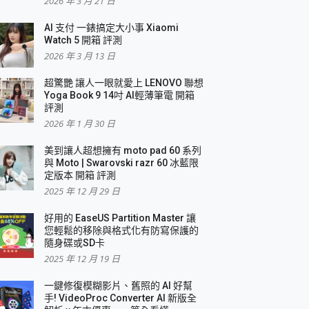
2026 年 3 月 21 日
AI 支付 一錶搞定大小事 Xiaomi
簡單
Watch 5 開箱 評測
2026 年 3 月 13 日
超驚艷 讓人一眼就愛上 LENOVO 聯想
Yoga Book 9 14吋 AI輕薄筆電 開箱
評測
2026 年 1 月 30 日
美到讓人超想擁有 moto pad 60 系列
與 Moto | Swarovski razr 60 冰藍限
定版本 開箱 評測
2025 年 12 月 29 日
好用的 EaseUS Partition Master 讓
您輕鬆的移除與格式化有防寫保護的
隨身碟或SD卡
2025 年 12 月 19 日
一鍵修復模糊影片、舊照的 AI 好幫
手! VideoProc Converter AI 新版全