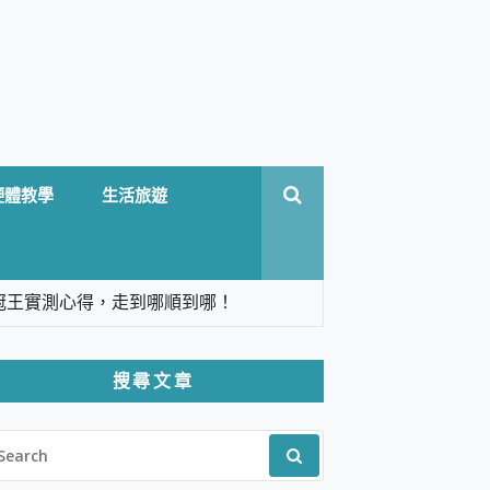
硬體教學
生活旅遊
台六冠王實測心得，走到哪順到哪！
翻譯，旅遊最強搭檔。
搜尋文章
 Solo 3 2.5K高畫質戶外攝影機 開箱 評
EARCH
pilot+ PC
R:
 IP69K 高防護