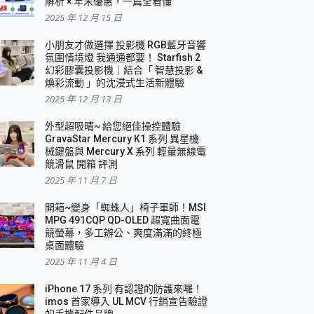
解析 × 年末優惠，一篇全看懂
2025 年 12 月 15 日
小朋友才做選擇 投影機 RGB藍牙音響
氛圍情境燈 我通通都要！ Starfish 2
幻彩膠囊投影機｜結合「 智慧投影 &
煥彩流動 」的沈浸式生活新體驗
2025 年 12 月 13 日
外型超吸晴~ 給您絕佳操控體驗
GravaStar Mercury K1 系列 異星機
械鍵盤與 Mercury X 系列 輕量無線電
競滑鼠 開箱 評測
2025 年 11 月 7 日
開箱~變身「蜘蛛人」椅子軍師！MSI
MPG 491CQP QD-OLED 超寬曲面電
競螢幕，多工辦公、爽度滿滿的終極
桌面體驗
2025 年 11 月 4 日
iPhone 17 系列 有認證的防護來囉！
imos 首家導入 UL MCV 行銷宣告驗證
的手機配件品牌