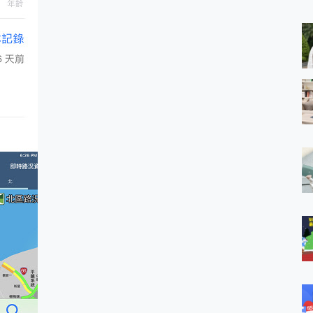
 MSI Claw A1M-026TW 電競掌機 開箱 評測
與超好用的隱磁支架 O-ONE MAG 最會吸的行動電源 開箱 評測
業增距鏡實測：Find X9 Ultra 光學長焦隨手拍，紀錄生活就是這麼
ro 及 moto g37 power上市，登錄在送飛利浦氣炸鍋
iberty 5 Pro Max，有螢幕的耳機會是智商稅嗎?
e Time，加碼愛奇藝黃金雙周卡體驗，專案價最低 NT$0 起