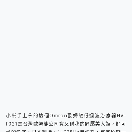
小米手上拿的這個Omron歐姆龍低週波治療器HV-
F021是台灣歐姆龍公司貨又稱我的舒壓美人姬，好可
愛的名字，日本製造，1~238Hz週波數，享有原廠一