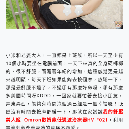
外型超吸晴~ 給您絕佳操控體驗 GravaStar Mercury K1 系列 異星機械鍵盤與 Mercury X 系列 輕量無線電競滑鼠 開箱 評測
開箱~變身「蜘蛛人」椅子軍師！MSI MPG 491CQP QD-OLED 超寬曲面電競螢幕，多工辦公、爽度滿滿的終極桌面體驗
iPhone 17 系列 有認證的防護來囉！ imos 首家導入 UL MCV 行銷宣告驗證的手機配件品牌
DJI Osmo Pocket 3 爽爽帶回家 歡慶 EaseUS 21 週年到來，「Slogan 海報徵稿活動」好康大放送
小巧好吸不擋鏡頭 有Qi2認證的 ONPRO MagReact MXs2 5000mAh薄型磁吸無線急速行動電源 開箱 評測
會走動的冷暖氣 SONY REON POCKET PRO 穿戴式智慧冷暖調溫裝置 開箱 評測
寶可夢飛人外掛iToolab AnyGo全新升級，GO Fest 五折優惠嗨翻天！支援 iOS/Android！
百倍變焦實測~ vivo X200 Pro 與 S25 Ultra 誰能滿足全場景拍攝需求？
超好用的 PLAUD NotePin AI 智慧錄音膠囊~ 您的AI 秘書已上線 每月免費送你 300分鐘轉寫
小米和老婆大人，一直都是上班族，所以一天至少有
COMPUTEX 2025 來囉！AGI亞奇雷 AI・Gaming・創作儲存方案登場，趕快來AGI亞奇雷挑戰任務抽 PS5！
10個小時要坐在電腦前面，一天下來真的全身硬梆梆
自帶線的 有線無線都能充 ONPRO MagReact M5 10000mAh 5合1 磁吸無線急速行動電源 開箱 評測
飛利浦 JS7310 ⚡【電急便｜行動儲能救車電源】 可靠的旅行夥伴！帶給您優異的安全性與強大供電效能
的，很不舒服，而隨著年紀的增加，這種感覺更是越
是螢幕也是電視! 一機超多用途「MSI微星 Modern MD272UPSW 27型」 4K IPS 輕薄商用智慧聯網螢幕 開箱 評測
來越明顯，每天下班如果能夠去按個摩，放鬆一下，
您的專屬AI 助手 Yoga Slim 7 Aura Edition 觸控AI筆電 開箱 評測
那是最舒服不過了，不過哪有那麼好命呀，哪有那麼
realme 14 Pro 超硬軍規、冰感變色實測，realme 14 5G 遊戲戰鬥值爆表，效能x娛樂全都要！
多美國時間呀XDDD，一回家就要忙著去接小朋友，
iPhone、Apple Watch、AirPods耳機 三個設備充電一起搞定 ONPRO MagReact™ M3 3 in 1可攜摺疊無線充電器 開箱 評測
動靜皆宜「HUAWEI FreeArc」開放式耳掛耳機，無感配戴! 超穩超服貼，音質、通話也很優質
弄東弄西，能夠有時間泡個澡已經是一個幸福囉！既
好玩好拍 vivo V50 ~ 口袋裡的 Zeiss 潮流攝影棚!
然沒有時間去按摩舒緩一下，那就在家試試
我的舒壓
25種洗烘模式一機搞定! Roborock 衣莉莎白 H1 Neo分子篩洗脫烘 AI 滾筒洗衣機
美人姬 Omron歐姆龍低週波治療器HV-F021
，利用
給 MSI Claw 系列電競掌機 最完美的家 MSI Nest Docking Station 掌機專屬擴充底座 開箱 評測
電流刺激改善身體的痠痛不適感。
B&O 精品級音響! Home+ 中嘉寬頻 SoundBox 劇院串流盒 開箱 評測