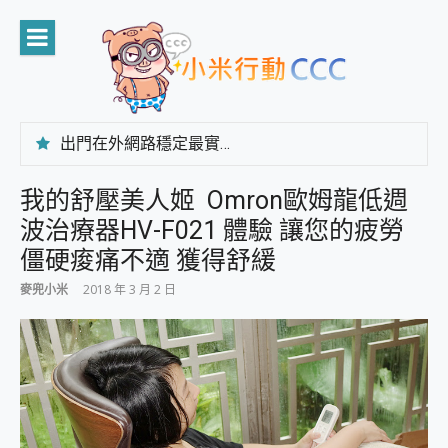
Skip
to
content
出門在外網路穩定最實在 「台灣大哥大」榮獲 4G/5G 在線率全球 NO.3 全台第一與全台六冠王實測心得，走到哪順到哪！
「AUSNAT R1 錄音卡」開箱評測~ 終結會議紀錄地獄，自動生成摘要報告，200+語言翻譯，旅遊最強搭檔。
CP 值天花板~ Bongcom BS5 足球君開箱~ 短焦投影機 3千元就能擁有！ 折扣碼在這～
我的舒壓美人姬 Omron歐姆龍低週
專為 PC上的 XBOX和掌機設計的 FireCuda X1070 SSD 固態硬碟開箱 評測
波治療器HV-F021 體驗 讓您的疲勞
台灣製攝影機在這裡，100%全無線設計 SpotCam Solo Eco 太陽能防水雲端攝影機 SpotCam Solo 3 2.5K高畫質戶外攝影機 開箱 評測
電力超超超持久 MSI 微星 Prestige 14 AI+ D3MG-031TW 14吋 開箱評價，AI輕薄商務筆電 Copilot+ PC
僵硬痠痛不適 獲得舒緩
超懂拍、耐用 AI 街拍機~ realme 16 Pro 開箱評價~ 2 億畫素 LumaColor 影像、持久續航與 IP69K 高防護
麥兜小米
2018 年 3 月 2 日
防窺黑科技 Galaxy S26 Ultra系列保護貼怎麼選？imos AR 低反光玻璃、藍寶石鏡頭貼與軍規防摔殼完整開箱評價
AI 支付 一錶搞定大小事 Xiaomi Watch 5 開箱 評測
超驚艷 讓人一眼就愛上 LENOVO 聯想 Yoga Book 9 14吋 AI輕薄筆電 開箱 評測
美到讓人超想擁有 moto pad 60 系列 與 Moto | Swarovski razr 60 冰藍限定版本 開箱 評測
好用的 EaseUS Partition Master 讓您輕鬆的移除與格式化有防寫保護的隨身碟或SD卡
一鍵修復模糊影片、舊照的 AI 好幫手! VideoProc Converter AI 新版全解析 × 年末優惠，一篇全看懂
小朋友才做選擇 投影機 RGB藍牙音響 氛圍情境燈 我通通都要！ Starfish 2 幻彩膠囊投影機｜結合「 智慧投影 & 煥彩流動 」的沈浸式生活新體驗