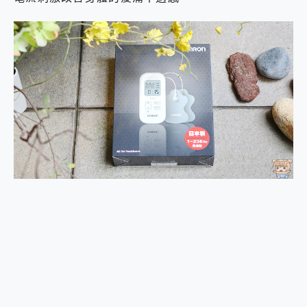
2億 APO蔡司長焦神機降臨~ vivo X200 Pro、vivo X200 就是這麼好拍
EaseUS Vocal Remover 免費線上去聲器一鍵去除人聲 人聲 音樂分離 2024 消除人聲推薦
3 個超值 MHN 飛人工具分享~~ iToolab AnyGo 魔物獵人 Now飛人 ios教學 不出門也可以到處走
Locawhere AnyTo 寶可夢飛人 AnyTo 不出門也可以飛遍全世界
小體積 40000mAh 超大容量 一次充5個設備 充好充滿 CUKTECH 酷態科 300W 微型充電站 開箱 評測
97.3% 恢復率，資料救援就是這麼簡單 EaseUS Data Recovery Wizard Free 18.0.0 業界最好的資料救援軟體
磁碟系統大風吹 有了 磁碟管理程式 EaseUS Partition Master 就是這麼簡單
全新 SONY Xperia 1 VI 開箱! 相機實測! 長焦覆蓋更遠更清晰、2日長續航、頂尖影音娛樂效能~
Xiaomi 14 Ultra 開箱 評測~ 有深度的 Leica 影像旗艦手機! 加碼小旗艦 Xiaomi 14 開箱 評測
vivo TWS 3e 真無線藍牙耳機智慧降噪升級、音質明亮溫潤，並支援雙設備連接~
MSI Claw 掌機專屬配件包 來囉 完美保護 MSI Claw A1M-026TW 電競掌機
人像旗艦 vivo V30 系列 開箱 評測! 首搭蔡司光學鏡頭、攝影棚級柔光環、拍攝功能最好玩的美拍神機 vivo V30 Pro
多個願望一次滿足 超強散熱 微星 MSI Claw A1M-026TW 電競掌機 開箱 評測
一吸完美對位 擁有超強吸力與超好用的隱磁支架 O-ONE MAG 最會吸的行動電源 開箱 評測
Motorola edge 70 pro 及 moto g37 power上市，登錄在送飛利浦氣炸鍋
近八千元的 Soundcore Liberty 5 Pro Max，有螢幕的耳機會是智商稅嗎?
ASUS Pad 全面應援 Me Time，加碼愛奇藝黃金雙周卡體驗，專案價最低 NT$0 起
榮耀 HONOR 600 Pro x MOLLY Limited Edition 限量版開賣，攜手味全龍進駐大巨蛋萬人盛典