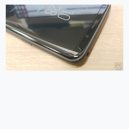
2億 APO蔡司長焦神機降臨~ vivo X200 Pro、vivo X200 就是這麼好拍
EaseUS Vocal Remover 免費線上去聲器一鍵去除人聲 人聲 音樂分離 2024 消除人聲推薦
3 個超值 MHN 飛人工具分享~~ iToolab AnyGo 魔物獵人 Now飛人 ios教學 不出門也可以到處走
Locawhere AnyTo 寶可夢飛人 AnyTo 不出門也可以飛遍全世界
小體積 40000mAh 超大容量 一次充5個設備 充好充滿 CUKTECH 酷態科 300W 微型充電站 開箱 評測
97.3% 恢復率，資料救援就是這麼簡單 EaseUS Data Recovery Wizard Free 18.0.0 業界最好的資料救援軟體
磁碟系統大風吹 有了 磁碟管理程式 EaseUS Partition Master 就是這麼簡單
全新 SONY Xperia 1 VI 開箱! 相機實測! 長焦覆蓋更遠更清晰、2日長續航、頂尖影音娛樂效能~
Xiaomi 14 Ultra 開箱 評測~ 有深度的 Leica 影像旗艦手機! 加碼小旗艦 Xiaomi 14 開箱 評測
vivo TWS 3e 真無線藍牙耳機智慧降噪升級、音質明亮溫潤，並支援雙設備連接~
MSI Claw 掌機專屬配件包 來囉 完美保護 MSI Claw A1M-026TW 電競掌機
人像旗艦 vivo V30 系列 開箱 評測! 首搭蔡司光學鏡頭、攝影棚級柔光環、拍攝功能最好玩的美拍神機 vivo V30 Pro
多個願望一次滿足 超強散熱 微星 MSI Claw A1M-026TW 電競掌機 開箱 評測
一吸完美對位 擁有超強吸力與超好用的隱磁支架 O-ONE MAG 最會吸的行動電源 開箱 評測
OPPO 哈蘇 300mm 專業增距鏡實測：Find X9 Ultra 光學長焦隨手拍，紀錄生活就是這麼簡單
Motorola edge 70 pro 及 moto g37 power上市，登錄在送飛利浦氣炸鍋
近八千元的 Soundcore Liberty 5 Pro Max，有螢幕的耳機會是智商稅嗎?
ASUS Pad 全面應援 Me Time，加碼愛奇藝黃金雙周卡體驗，專案價最低 NT$0 起