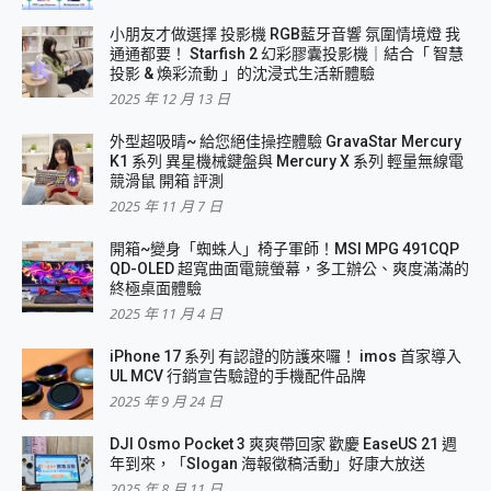
小朋友才做選擇 投影機 RGB藍牙音響 氛圍情境燈 我
通通都要！ Starfish 2 幻彩膠囊投影機｜結合「 智慧
投影 & 煥彩流動 」的沈浸式生活新體驗
2025 年 12 月 13 日
外型超吸晴~ 給您絕佳操控體驗 GravaStar Mercury
K1 系列 異星機械鍵盤與 Mercury X 系列 輕量無線電
競滑鼠 開箱 評測
2025 年 11 月 7 日
開箱~變身「蜘蛛人」椅子軍師！MSI MPG 491CQP
QD-OLED 超寬曲面電競螢幕，多工辦公、爽度滿滿的
終極桌面體驗
2025 年 11 月 4 日
iPhone 17 系列 有認證的防護來囉！ imos 首家導入
UL MCV 行銷宣告驗證的手機配件品牌
2025 年 9 月 24 日
DJI Osmo Pocket 3 爽爽帶回家 歡慶 EaseUS 21 週
年到來，「Slogan 海報徵稿活動」好康大放送
2025 年 8 月 11 日