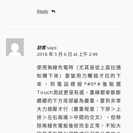
Reply
訪客
says:
2018 年 5 月 6 日 at 上午 2:49
使用無線充電時（尤其是從上面拉通
知欄下來）要蠻用力觸碰才拉的下
來，到電話裡按*#0*#後點選
Touch測試更是有感，畫線都會斷斷
續續的下方底部最為嚴重，要到非常
大力按壓才行（嚴重程度：下排＞上
排＞左右兩邊＞中間的交叉），但移
除無線充電板後就完全正常，不知大