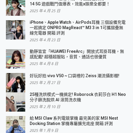
14 5G 遊戲戰鬥值爆表，效能x娛樂全都要！
2025 年 4 月 25 日
iPhone、Apple Watch、AirPods耳機 三個設備充電
一起搞定 ONPRO MagReact™ M3 3 in 1可攜摺疊無
線充電器 開箱 評測
2025 年 4 月 23 日
動靜皆宜「HUAWEI FreeArc」開放式耳掛耳機，無
感配戴! 超穩超服貼，音質、通話也很優質
2025 年 4 月 8 日
好玩好拍 vivo V50 ~ 口袋裡的 Zeiss 潮流攝影棚!
2025 年 2 月 27 日
25種洗烘模式一機搞定! Roborock 衣莉莎白 H1 Neo
分子篩洗脫烘 AI 滾筒洗衣機
2025 年 2 月 10 日
給 MSI Claw 系列電競掌機 最完美的家 MSI Nest
Docking Station 掌機專屬擴充底座 開箱 評測
2025 年 1 月 9 日