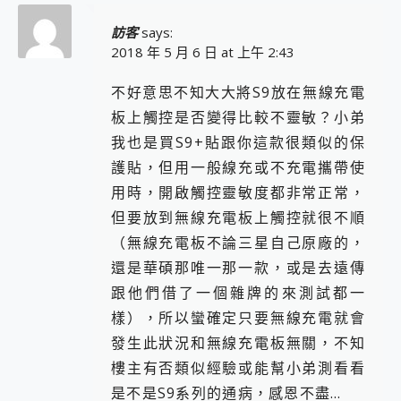
訪客
says:
2018 年 5 月 6 日 at 上午 2:43
不好意思不知大大將S9放在無線充電
板上觸控是否變得比較不靈敏？小弟
我也是買S9+貼跟你這款很類似的保
護貼，但用一般線充或不充電攜帶使
用時，開啟觸控靈敏度都非常正常，
但要放到無線充電板上觸控就很不順
（無線充電板不論三星自己原廠的，
還是華碩那唯一那一款，或是去遠傳
跟他們借了一個雜牌的來測試都一
樣），所以蠻確定只要無線充電就會
發生此狀況和無線充電板無關，不知
樓主有否類似經驗或能幫小弟測看看
是不是S9系列的通病，感恩不盡…