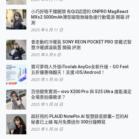
小巧好吸不擋鏡頭 有Qi2認證的 ONPRO MagReact
MXs2 5000mAh薄型磁吸無線急速行動電源 開箱 評
測
2025 年 6 月 11 日
會走動的冷暖氣 SONY REON POCKET PRO 穿戴式智
慧冷暖調溫裝置 開箱 評測
2025 年 6 月 6 日
寶可夢飛人外掛iToolab AnyGo全新升級，GO Fest
五折優惠嗨翻天！支援 iOS/Android！
2025 年 5 月 30 日
百倍變焦實測~ vivo X200 Pro 與 S25 Ultra 誰能滿足
全場景拍攝需求？
2025 年 5 月 28 日
超好用的 PLAUD NotePin AI 智慧錄音膠囊~ 您的AI
秘書已上線 每月免費送你 300分鐘轉寫
2025 年 5 月 26 日