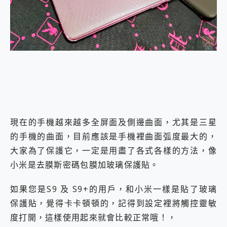
外型超吸晴~ 給您絕佳操控體驗 GravaStar Mercury K1 系列 異星機械鍵盤與 Mercury X 系列 輕量無線電競滑鼠 開箱 評測
開箱~變身「蜘蛛人」椅子軍師！MSI MPG 491CQP QD-OLED 超寬曲面電競螢幕，多工辦公、爽度滿滿的終極桌面體驗
iPhone 17 系列 有認證的防護來囉！ imos 首家導入 UL MCV 行銷宣告驗證的手機配件品牌
DJI Osmo Pocket 3 爽爽帶回家 歡慶 EaseUS 21 週年到來，「Slogan 海報徵稿活動」好康大放送
小巧好吸不擋鏡頭 有Qi2認證的 ONPRO MagReact MXs2 5000mAh薄型磁吸無線急速行動電源 開箱 評測
會走動的冷暖氣 SONY REON POCKET PRO 穿戴式智慧冷暖調溫裝置 開箱 評測
寶可夢飛人外掛iToolab AnyGo全新升級，GO Fest 五折優惠嗨翻天！支援 iOS/Android！
百倍變焦實測~ vivo X200 Pro 與 S25 Ultra 誰能滿足全場景拍攝需求？
超好用的 PLAUD NotePin AI 智慧錄音膠囊~ 您的AI 秘書已上線 每月免費送你 300分鐘轉寫
COMPUTEX 2025 來囉！AGI亞奇雷 AI・Gaming・創作儲存方案登場，趕快來AGI亞奇雷挑戰任務抽 PS5！
自帶線的 有線無線都能充 ONPRO MagReact M5 10000mAh 5合1 磁吸無線急速行動電源 開箱 評測
現在的手機越來越多全屏面及側邊曲面，尤其是三星
飛利浦 JS7310 ⚡【電急便｜行動儲能救車電源】 可靠的旅行夥伴！帶給您優異的安全性與強大供電效能
的手機的曲面，目前應該是手機裡曲面弧度最大的，
是螢幕也是電視! 一機超多用途「MSI微星 Modern MD272UPSW 27型」 4K IPS 輕薄商用智慧聯網螢幕 開箱 評測
您的專屬AI 助手 Yoga Slim 7 Aura Edition 觸控AI筆電 開箱 評測
大家為了保護它，一定是用盡了各式各樣的方法，像
realme 14 Pro 超硬軍規、冰感變色實測，realme 14 5G 遊戲戰鬥值爆表，效能x娛樂全都要！
小米是去膜斯密碼包膜加玻璃保護貼。
iPhone、Apple Watch、AirPods耳機 三個設備充電一起搞定 ONPRO MagReact™ M3 3 in 1可攜摺疊無線充電器 開箱 評測
動靜皆宜「HUAWEI FreeArc」開放式耳掛耳機，無感配戴! 超穩超服貼，音質、通話也很優質
如果您是S9 及 S9+的用戶，和小米一樣是貼了玻璃
好玩好拍 vivo V50 ~ 口袋裡的 Zeiss 潮流攝影棚!
25種洗烘模式一機搞定! Roborock 衣莉莎白 H1 Neo分子篩洗脫烘 AI 滾筒洗衣機
保護貼，覺得卡卡頓頓的，記得到設定裡將觸控靈敏
給 MSI Claw 系列電競掌機 最完美的家 MSI Nest Docking Station 掌機專屬擴充底座 開箱 評測
度打開，這樣使用起來就會比較正常哦！，
B&O 精品級音響! Home+ 中嘉寬頻 SoundBox 劇院串流盒 開箱 評測