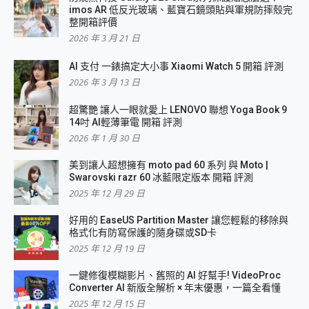
imos AR 低反光玻璃、藍寶石鏡頭貼與軍規防摔殼完
整開箱評價
2026 年 3 月 21 日
AI 支付 一錶搞定大小事 Xiaomi Watch 5 開箱 評測
2026 年 3 月 13 日
超驚艷 讓人一眼就愛上 LENOVO 聯想 Yoga Book 9
14吋 AI輕薄筆電 開箱 評測
2026 年 1 月 30 日
美到讓人超想擁有 moto pad 60 系列 與 Moto |
Swarovski razr 60 冰藍限定版本 開箱 評測
2025 年 12 月 29 日
好用的 EaseUS Partition Master 讓您輕鬆的移除與
格式化有防寫保護的隨身碟或SD卡
2025 年 12 月 19 日
一鍵修復模糊影片、舊照的 AI 好幫手! VideoProc
Converter AI 新版全解析 × 年末優惠，一篇全看懂
2025 年 12 月 15 日