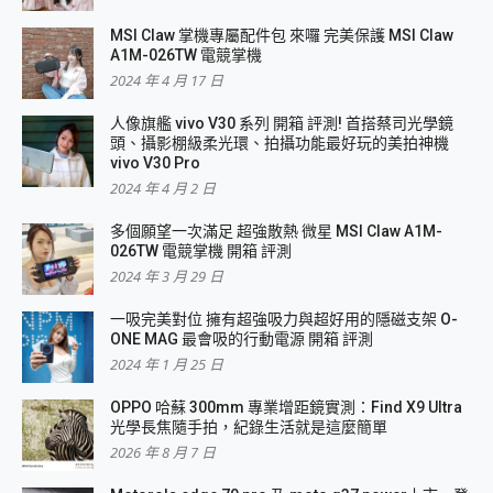
MSI Claw 掌機專屬配件包 來囉 完美保護 MSI Claw
A1M-026TW 電競掌機
2024 年 4 月 17 日
人像旗艦 vivo V30 系列 開箱 評測! 首搭蔡司光學鏡
頭、攝影棚級柔光環、拍攝功能最好玩的美拍神機
vivo V30 Pro
2024 年 4 月 2 日
多個願望一次滿足 超強散熱 微星 MSI Claw A1M-
026TW 電競掌機 開箱 評測
2024 年 3 月 29 日
一吸完美對位 擁有超強吸力與超好用的隱磁支架 O-
ONE MAG 最會吸的行動電源 開箱 評測
2024 年 1 月 25 日
OPPO 哈蘇 300mm 專業增距鏡實測：Find X9 Ultra
光學長焦隨手拍，紀錄生活就是這麼簡單
2026 年 8 月 7 日