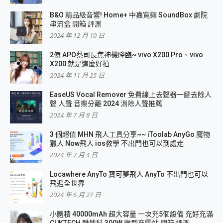
B&O 精品級音響! Home+ 中嘉寬頻 SoundBox 劇院
串流盒 開箱 評測
2024 年 12 月 10 日
2億 APO蔡司長焦神機降臨~ vivo X200 Pro、vivo
X200 就是這麼好拍
2024 年 11 月 25 日
EaseUS Vocal Remover 免費線上去聲器一鍵去除人
聲 人聲 音樂分離 2024 消除人聲推薦
2024 年 7 月 8 日
3 個超值 MHN 飛人工具分享~~ iToolab AnyGo 魔物
獵人 Now飛人 ios教學 不出門也可以到處走
2024 年 7 月 4 日
Locawhere AnyTo 寶可夢飛人 AnyTo 不出門也可以
飛遍全世界
2024 年 6 月 27 日
小體積 40000mAh 超大容量 一次充5個設備 充好充滿
CUKTECH 酷態科 300W 微型充電站 開箱 評測