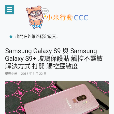
Skip
to
content
出門在外網路穩定最實在 「台灣大哥大」榮獲 4G/5G 在線率全球 NO.3 全台第一與全台六冠王實測心得，走到哪順到哪！
「AUSNAT R1 錄音卡」開箱評測~ 終結會議紀錄地獄，自動生成摘要報告，200+語言翻譯，旅遊最強搭檔。
CP 值天花板~ Bongcom BS5 足球君開箱~ 短焦投影機 3千元就能擁有！ 折扣碼在這～
Samsung Galaxy S9 與 Samsung
專為 PC上的 XBOX和掌機設計的 FireCuda X1070 SSD 固態硬碟開箱 評測
Galaxy S9+ 玻璃保護貼 觸控不靈敏
台灣製攝影機在這裡，100%全無線設計 SpotCam Solo Eco 太陽能防水雲端攝影機 SpotCam Solo 3 2.5K高畫質戶外攝影機 開箱 評測
電力超超超持久 MSI 微星 Prestige 14 AI+ D3MG-031TW 14吋 開箱評價，AI輕薄商務筆電 Copilot+ PC
解決方式 打開 觸控靈敏度
超懂拍、耐用 AI 街拍機~ realme 16 Pro 開箱評價~ 2 億畫素 LumaColor 影像、持久續航與 IP69K 高防護
麥兜小米
2018 年 3 月 22 日
防窺黑科技 Galaxy S26 Ultra系列保護貼怎麼選？imos AR 低反光玻璃、藍寶石鏡頭貼與軍規防摔殼完整開箱評價
AI 支付 一錶搞定大小事 Xiaomi Watch 5 開箱 評測
超驚艷 讓人一眼就愛上 LENOVO 聯想 Yoga Book 9 14吋 AI輕薄筆電 開箱 評測
美到讓人超想擁有 moto pad 60 系列 與 Moto | Swarovski razr 60 冰藍限定版本 開箱 評測
好用的 EaseUS Partition Master 讓您輕鬆的移除與格式化有防寫保護的隨身碟或SD卡
一鍵修復模糊影片、舊照的 AI 好幫手! VideoProc Converter AI 新版全解析 × 年末優惠，一篇全看懂
小朋友才做選擇 投影機 RGB藍牙音響 氛圍情境燈 我通通都要！ Starfish 2 幻彩膠囊投影機｜結合「 智慧投影 & 煥彩流動 」的沈浸式生活新體驗