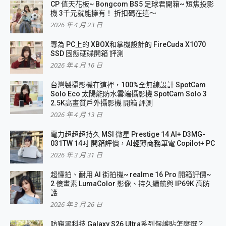
CP 值天花板~ Bongcom BS5 足球君開箱~ 短焦投影
機 3千元就能擁有！ 折扣碼在這～
2026 年 4 月 23 日
專為 PC上的 XBOX和掌機設計的 FireCuda X1070
SSD 固態硬碟開箱 評測
2026 年 4 月 16 日
台灣製攝影機在這裡，100%全無線設計 SpotCam
Solo Eco 太陽能防水雲端攝影機 SpotCam Solo 3
2.5K高畫質戶外攝影機 開箱 評測
2026 年 4 月 13 日
電力超超超持久 MSI 微星 Prestige 14 AI+ D3MG-
031TW 14吋 開箱評價，AI輕薄商務筆電 Copilot+ PC
2026 年 3 月 31 日
超懂拍、耐用 AI 街拍機~ realme 16 Pro 開箱評價~
2 億畫素 LumaColor 影像、持久續航與 IP69K 高防
護
2026 年 3 月 26 日
防窺黑科技 Galaxy S26 Ultra系列保護貼怎麼選？