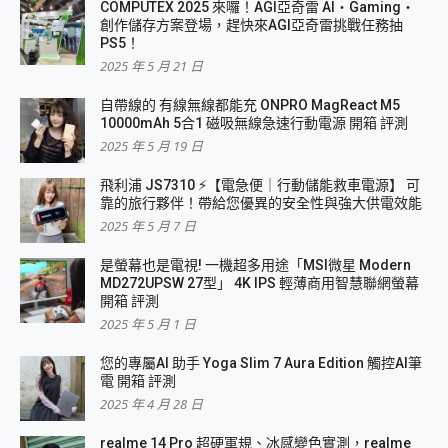
COMPUTEX 2025 來囉！AGI亞奇雷 AI・Gaming・
創作儲存方案登場，趕快來AGI亞奇雷挑戰任務抽
PS5！
2025 年 5 月 21 日
自帶線的 有線無線都能充 ONPRO MagReact M5
10000mAh 5合1 磁吸無線急速行動電源 開箱 評測
2025 年 5 月 19 日
飛利浦 JS7310 ⚡【電急便｜行動儲能救車電源】 可
靠的旅行夥伴！帶給您優異的安全性與強大供電效能
2025 年 5 月 7 日
是螢幕也是電視! 一機超多用途「MSI微星 Modern
MD272UPSW 27型」 4K IPS 輕薄商用智慧聯網螢幕
開箱 評測
2025 年 5 月 1 日
您的專屬AI 助手 Yoga Slim 7 Aura Edition 觸控AI筆
電 開箱 評測
2025 年 4 月 28 日
realme 14 Pro 超硬軍規、冰感變色實測，realme