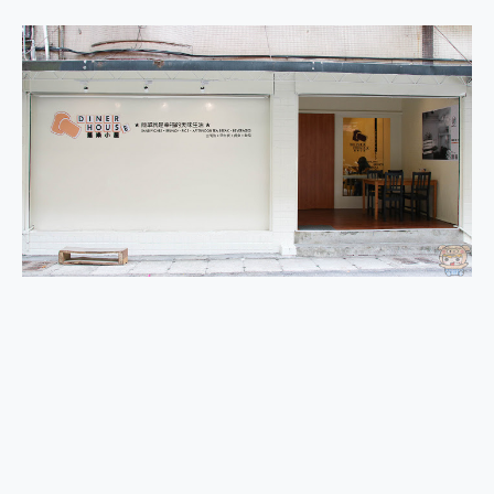
2億 APO蔡司長焦神機降臨~ vivo X200 Pro、vivo X200 就是這麼好拍
EaseUS Vocal Remover 免費線上去聲器一鍵去除人聲 人聲 音樂分離 2024 消除人聲推薦
3 個超值 MHN 飛人工具分享~~ iToolab AnyGo 魔物獵人 Now飛人 ios教學 不出門也可以到處走
Locawhere AnyTo 寶可夢飛人 AnyTo 不出門也可以飛遍全世界
小體積 40000mAh 超大容量 一次充5個設備 充好充滿 CUKTECH 酷態科 300W 微型充電站 開箱 評測
97.3% 恢復率，資料救援就是這麼簡單 EaseUS Data Recovery Wizard Free 18.0.0 業界最好的資料救援軟體
磁碟系統大風吹 有了 磁碟管理程式 EaseUS Partition Master 就是這麼簡單
全新 SONY Xperia 1 VI 開箱! 相機實測! 長焦覆蓋更遠更清晰、2日長續航、頂尖影音娛樂效能~
Xiaomi 14 Ultra 開箱 評測~ 有深度的 Leica 影像旗艦手機! 加碼小旗艦 Xiaomi 14 開箱 評測
vivo TWS 3e 真無線藍牙耳機智慧降噪升級、音質明亮溫潤，並支援雙設備連接~
MSI Claw 掌機專屬配件包 來囉 完美保護 MSI Claw A1M-026TW 電競掌機
人像旗艦 vivo V30 系列 開箱 評測! 首搭蔡司光學鏡頭、攝影棚級柔光環、拍攝功能最好玩的美拍神機 vivo V30 Pro
多個願望一次滿足 超強散熱 微星 MSI Claw A1M-026TW 電競掌機 開箱 評測
一吸完美對位 擁有超強吸力與超好用的隱磁支架 O-ONE MAG 最會吸的行動電源 開箱 評測
Motorola edge 70 pro 及 moto g37 power上市，登錄在送飛利浦氣炸鍋
近八千元的 Soundcore Liberty 5 Pro Max，有螢幕的耳機會是智商稅嗎?
ASUS Pad 全面應援 Me Time，加碼愛奇藝黃金雙周卡體驗，專案價最低 NT$0 起
榮耀 HONOR 600 Pro x MOLLY Limited Edition 限量版開賣，攜手味全龍進駐大巨蛋萬人盛典