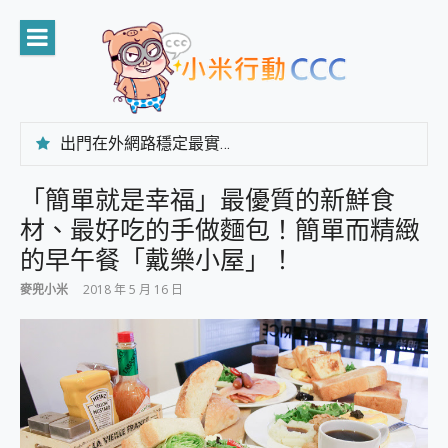
Skip
to
content
出門在外網路穩定最實在 「台灣大哥大」榮獲 4G/5G 在線率全球 NO.3 全台第一與全台六冠王實測心得，走到哪順到哪！
「AUSNAT R1 錄音卡」開箱評測~ 終結會議紀錄地獄，自動生成摘要報告，200+語言翻譯，旅遊最強搭檔。
CP 值天花板~ Bongcom BS5 足球君開箱~ 短焦投影機 3千元就能擁有！ 折扣碼在這～
「簡單就是幸福」最優質的新鮮食
專為 PC上的 XBOX和掌機設計的 FireCuda X1070 SSD 固態硬碟開箱 評測
材、最好吃的手做麵包！簡單而精緻
台灣製攝影機在這裡，100%全無線設計 SpotCam Solo Eco 太陽能防水雲端攝影機 SpotCam Solo 3 2.5K高畫質戶外攝影機 開箱 評測
電力超超超持久 MSI 微星 Prestige 14 AI+ D3MG-031TW 14吋 開箱評價，AI輕薄商務筆電 Copilot+ PC
的早午餐「戴樂小屋」！
超懂拍、耐用 AI 街拍機~ realme 16 Pro 開箱評價~ 2 億畫素 LumaColor 影像、持久續航與 IP69K 高防護
麥兜小米
2018 年 5 月 16 日
防窺黑科技 Galaxy S26 Ultra系列保護貼怎麼選？imos AR 低反光玻璃、藍寶石鏡頭貼與軍規防摔殼完整開箱評價
AI 支付 一錶搞定大小事 Xiaomi Watch 5 開箱 評測
超驚艷 讓人一眼就愛上 LENOVO 聯想 Yoga Book 9 14吋 AI輕薄筆電 開箱 評測
美到讓人超想擁有 moto pad 60 系列 與 Moto | Swarovski razr 60 冰藍限定版本 開箱 評測
好用的 EaseUS Partition Master 讓您輕鬆的移除與格式化有防寫保護的隨身碟或SD卡
一鍵修復模糊影片、舊照的 AI 好幫手! VideoProc Converter AI 新版全解析 × 年末優惠，一篇全看懂
小朋友才做選擇 投影機 RGB藍牙音響 氛圍情境燈 我通通都要！ Starfish 2 幻彩膠囊投影機｜結合「 智慧投影 & 煥彩流動 」的沈浸式生活新體驗