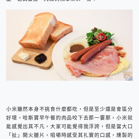
小米雖然本身不挑食什麼都吃，但是至少還是會區分
好壞，哈斯寶早午餐的肉品咬下去那一霎那，小米就
能感覺出其不凡，大家可能覺得我浮誇，但是當大口
「扯」開火腿片，咀嚼時感受其扎實的口感，燻製的