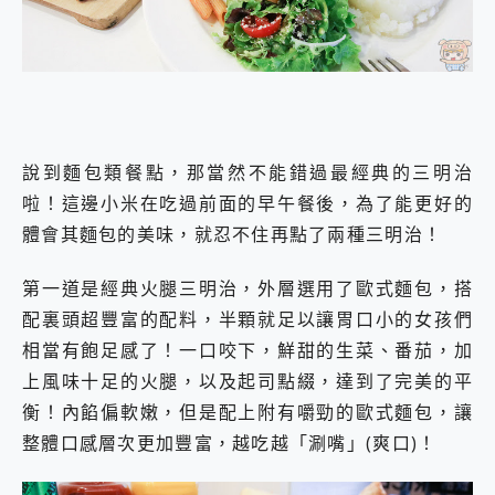
說到麵包類餐點，那當然不能錯過最經典的三明治
啦！這邊小米在吃過前面的早午餐後，為了能更好的
體會其麵包的美味，就忍不住再點了兩種三明治！
第一道是經典火腿三明治，外層選用了歐式麵包，搭
配裏頭超豐富的配料，半顆就足以讓胃口小的女孩們
相當有飽足感了！一口咬下，鮮甜的生菜、番茄，加
上風味十足的火腿，以及起司點綴，達到了完美的平
衡！內餡偏軟嫩，但是配上附有嚼勁的歐式麵包，讓
整體口感層次更加豐富，越吃越「涮嘴」(爽口)！