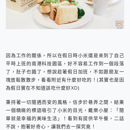
外型超吸晴~ 給您絕佳操控體驗 GravaStar Mercury K1 系列 異星機械鍵盤與 Mercury X 系列 輕量無線電競滑鼠 開箱 評測
開箱~變身「蜘蛛人」椅子軍師！MSI MPG 491CQP QD-OLED 超寬曲面電競螢幕，多工辦公、爽度滿滿的終極桌面體驗
iPhone 17 系列 有認證的防護來囉！ imos 首家導入 UL MCV 行銷宣告驗證的手機配件品牌
DJI Osmo Pocket 3 爽爽帶回家 歡慶 EaseUS 21 週年到來，「Slogan 海報徵稿活動」好康大放送
小巧好吸不擋鏡頭 有Qi2認證的 ONPRO MagReact MXs2 5000mAh薄型磁吸無線急速行動電源 開箱 評測
會走動的冷暖氣 SONY REON POCKET PRO 穿戴式智慧冷暖調溫裝置 開箱 評測
寶可夢飛人外掛iToolab AnyGo全新升級，GO Fest 五折優惠嗨翻天！支援 iOS/Android！
百倍變焦實測~ vivo X200 Pro 與 S25 Ultra 誰能滿足全場景拍攝需求？
超好用的 PLAUD NotePin AI 智慧錄音膠囊~ 您的AI 秘書已上線 每月免費送你 300分鐘轉寫
因為工作的關係，所以在假日時小米還是來到了自己
COMPUTEX 2025 來囉！AGI亞奇雷 AI・Gaming・創作儲存方案登場，趕快來AGI亞奇雷挑戰任務抽 PS5！
平時上班的南港科技園區，好不容易工作到一個段落
自帶線的 有線無線都能充 ONPRO MagReact M5 10000mAh 5合1 磁吸無線急速行動電源 開箱 評測
飛利浦 JS7310 ⚡【電急便｜行動儲能救車電源】 可靠的旅行夥伴！帶給您優異的安全性與強大供電效能
了，肚子也餓了，想說趁著假日加班，不如跟朋友一
是螢幕也是電視! 一機超多用途「MSI微星 Modern MD272UPSW 27型」 4K IPS 輕薄商用智慧聯網螢幕 開箱 評測
塊放鬆散散步，看看附近有什麼好吃的！(其實也是因
您的專屬AI 助手 Yoga Slim 7 Aura Edition 觸控AI筆電 開箱 評測
為假日實在不知道該吃什麼好XD)
realme 14 Pro 超硬軍規、冰感變色實測，realme 14 5G 遊戲戰鬥值爆表，效能x娛樂全都要！
iPhone、Apple Watch、AirPods耳機 三個設備充電一起搞定 ONPRO MagReact™ M3 3 in 1可攜摺疊無線充電器 開箱 評測
秉持著一切隨遇而安的風格，信步於巷弄之間，結果
動靜皆宜「HUAWEI FreeArc」開放式耳掛耳機，無感配戴! 超穩超服貼，音質、通話也很優質
好玩好拍 vivo V50 ~ 口袋裡的 Zeiss 潮流攝影棚!
一個精緻的標語吸引了小米的目光，戴樂小屋：「簡
25種洗烘模式一機搞定! Roborock 衣莉莎白 H1 Neo分子篩洗脫烘 AI 滾筒洗衣機
單就是幸福的美味生活」！看到有提供早午餐，二話
給 MSI Claw 系列電競掌機 最完美的家 MSI Nest Docking Station 掌機專屬擴充底座 開箱 評測
不說，抱著好奇心，讓我們去一探究竟！
B&O 精品級音響! Home+ 中嘉寬頻 SoundBox 劇院串流盒 開箱 評測