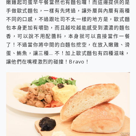
嫩雞起司蛋早午餐當然也有麵包囉！而這邊提供的是
手做歐式麵包，一樣有先烤過，讓外層與內層有兩種
不同的口感，不過跟吐司不太一樣的地方是，歐式麵
包本身更加有嚼勁，而且越咬越能感受到濃濃的麵包
香，可以說不用配醬料，本身就可以直接當作一餐
了！不過當你將中間的白麵包挖空，在放入嫩雞、滑
蛋、鮪魚，讓三種… 不！加上歐式麵包有四種滋味，
讓他們在嘴裡激烈的碰撞！Bravo！