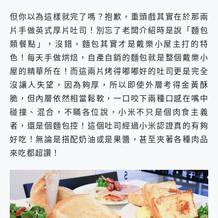
但你以為這樣就完了嗎？抱歉，重頭戲其實在於那兩
片手做英式厚片吐司！別忘了老闆介紹時是說「麵包
類餐點」，沒錯，麵包其實才是戴樂小屋主打的特
色！每天手做烘焙，自產自銷的麵包就是整個戴樂小
屋的精華所在！而這兩片烤得嘟嘟好的吐司更是完全
沒讓人失望，因為夠厚，所以即使外層考得金黃酥
脆，但內層依然相當鬆軟，一口咬下兩種口感在嘴中
碰撞、混合，不瞞各位說，小米不只是個肉食主義
者，還是個麵包控！這個吐司經過小米認證真的有夠
好吃！無論是搭配奶油或是果醬，甚至夾著各種肉品
來吃都超讚！