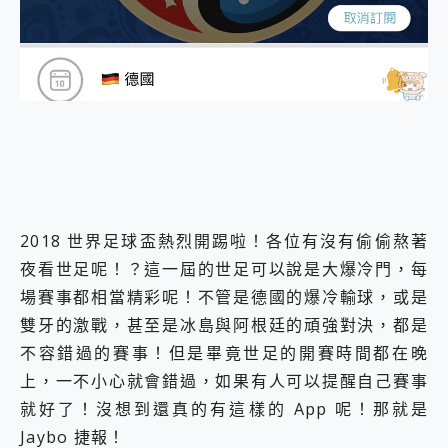
外型超吸晴~ 給您絕佳操控體驗 GravaStar Mercury K1 系列 異星機械鍵盤與 Mercury X 系列 輕量無線電競滑鼠 開箱 評測
開箱~變身「蜘蛛人」椅子軍師！MSI MPG 491CQP QD-OLED 超寬曲面電競螢幕，多工辦公、爽度滿滿的終極桌面體驗
iPhone 17 系列 有認證的防護來囉！ imos 首家導入 UL MCV 行銷宣告驗證的手機配件品牌
DJI Osmo Pocket 3 爽爽帶回家 歡慶 EaseUS 21 週年到來，「Slogan 海報徵稿活動」好康大放送
小巧好吸不擋鏡頭 有Qi2認證的 ONPRO MagReact MXs2 5000mAh薄型磁吸無線急速行動電源 開箱 評測
會走動的冷暖氣 SONY REON POCKET PRO 穿戴式智慧冷暖調溫裝置 開箱 評測
寶可夢飛人外掛iToolab AnyGo全新升級，GO Fest 五折優惠嗨翻天！支援 iOS/Android！
百倍變焦實測~ vivo X200 Pro 與 S25 Ultra 誰能滿足全場景拍攝需求？
超好用的 PLAUD NotePin AI 智慧錄音膠囊~ 您的AI 秘書已上線 每月免費送你 300分鐘轉寫
COMPUTEX 2025 來囉！AGI亞奇雷 AI・Gaming・創作儲存方案登場，趕快來AGI亞奇雷挑戰任務抽 PS5！
自帶線的 有線無線都能充 ONPRO MagReact M5 10000mAh 5合1 磁吸無線急速行動電源 開箱 評測
2018 世界足球盃熱烈開踢啦！各位有沒有偷偷熬著
飛利浦 JS7310 ⚡【電急便｜行動儲能救車電源】 可靠的旅行夥伴！帶給您優異的安全性與強大供電效能
是螢幕也是電視! 一機超多用途「MSI微星 Modern MD272UPSW 27型」 4K IPS 輕薄商用智慧聯網螢幕 開箱 評測
夜看世足呢！？這一屆的世足可以說是大爆冷門，每
您的專屬AI 助手 Yoga Slim 7 Aura Edition 觸控AI筆電 開箱 評測
場賽事都相當精彩呢！不管是德國的爆冷輸球，或是
realme 14 Pro 超硬軍規、冰感變色實測，realme 14 5G 遊戲戰鬥值爆表，效能x娛樂全都要！
雙牙的激戰，甚至是冰島與阿根廷的頑強對決，都是
iPhone、Apple Watch、AirPods耳機 三個設備充電一起搞定 ONPRO MagReact™ M3 3 in 1可攜摺疊無線充電器 開箱 評測
不容錯過的賽事！但是畢竟世足的開賽時間都在晚
動靜皆宜「HUAWEI FreeArc」開放式耳掛耳機，無感配戴! 超穩超服貼，音質、通話也很優質
好玩好拍 vivo V50 ~ 口袋裡的 Zeiss 潮流攝影棚!
上，一不小心就會錯過，如果有人可以提醒自己賽事
25種洗烘模式一機搞定! Roborock 衣莉莎白 H1 Neo分子篩洗脫烘 AI 滾筒洗衣機
就好了！沒想到還真的有這樣的 App 呢！那就是
給 MSI Claw 系列電競掌機 最完美的家 MSI Nest Docking Station 掌機專屬擴充底座 開箱 評測
Jaybo 捷報！
B&O 精品級音響! Home+ 中嘉寬頻 SoundBox 劇院串流盒 開箱 評測