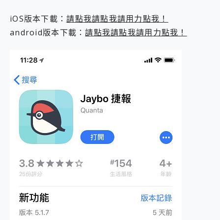
2億 APO蔡司長焦神機降臨~ vivo X200 Pro、vivo X200 就是這麼好拍
iOS版本下載：
請點我請點我請用力點我！
EaseUS Vocal Remover 免費線上去聲器一鍵去除人聲 人聲 音樂分離 2024 消除人聲推薦
3 個超值 MHN 飛人工具分享~~ iToolab AnyGo 魔物獵人 Now飛人 ios教學 不出門也可以到處走
android版本下載：
請點我請點我請用力點我！
Locawhere AnyTo 寶可夢飛人 AnyTo 不出門也可以飛遍全世界
小體積 40000mAh 超大容量 一次充5個設備 充好充滿 CUKTECH 酷態科 300W 微型充電站 開箱 評測
97.3% 恢復率，資料救援就是這麼簡單 EaseUS Data Recovery Wizard Free 18.0.0 業界最好的資料救援軟體
磁碟系統大風吹 有了 磁碟管理程式 EaseUS Partition Master 就是這麼簡單
全新 SONY Xperia 1 VI 開箱! 相機實測! 長焦覆蓋更遠更清晰、2日長續航、頂尖影音娛樂效能~
Xiaomi 14 Ultra 開箱 評測~ 有深度的 Leica 影像旗艦手機! 加碼小旗艦 Xiaomi 14 開箱 評測
vivo TWS 3e 真無線藍牙耳機智慧降噪升級、音質明亮溫潤，並支援雙設備連接~
MSI Claw 掌機專屬配件包 來囉 完美保護 MSI Claw A1M-026TW 電競掌機
人像旗艦 vivo V30 系列 開箱 評測! 首搭蔡司光學鏡頭、攝影棚級柔光環、拍攝功能最好玩的美拍神機 vivo V30 Pro
多個願望一次滿足 超強散熱 微星 MSI Claw A1M-026TW 電競掌機 開箱 評測
一吸完美對位 擁有超強吸力與超好用的隱磁支架 O-ONE MAG 最會吸的行動電源 開箱 評測
OPPO 哈蘇 300mm 專業增距鏡實測：Find X9 Ultra 光學長焦隨手拍，紀錄生活就是這麼簡單
Motorola edge 70 pro 及 moto g37 power上市，登錄在送飛利浦氣炸鍋
近八千元的 Soundcore Liberty 5 Pro Max，有螢幕的耳機會是智商稅嗎?
ASUS Pad 全面應援 Me Time，加碼愛奇藝黃金雙周卡體驗，專案價最低 NT$0 起