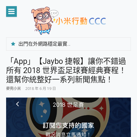
Skip
to
content
出門在外網路穩定最實在 「台灣大哥大」榮獲 4G/5G 在線率全球 NO.3 全台第一與全台六冠王實測心得，走到哪順到哪！
「AUSNAT R1 錄音卡」開箱評測~ 終結會議紀錄地獄，自動生成摘要報告，200+語言翻譯，旅遊最強搭檔。
CP 值天花板~ Bongcom BS5 足球君開箱~ 短焦投影機 3千元就能擁有！ 折扣碼在這～
「App」【Jaybo 捷報】讓你不錯過
專為 PC上的 XBOX和掌機設計的 FireCuda X1070 SSD 固態硬碟開箱 評測
所有 2018 世界盃足球賽經典賽程！
台灣製攝影機在這裡，100%全無線設計 SpotCam Solo Eco 太陽能防水雲端攝影機 SpotCam Solo 3 2.5K高畫質戶外攝影機 開箱 評測
電力超超超持久 MSI 微星 Prestige 14 AI+ D3MG-031TW 14吋 開箱評價，AI輕薄商務筆電 Copilot+ PC
還幫你統整好一系列新聞焦點！
超懂拍、耐用 AI 街拍機~ realme 16 Pro 開箱評價~ 2 億畫素 LumaColor 影像、持久續航與 IP69K 高防護
麥兜小米
2018 年 6 月 19 日
防窺黑科技 Galaxy S26 Ultra系列保護貼怎麼選？imos AR 低反光玻璃、藍寶石鏡頭貼與軍規防摔殼完整開箱評價
AI 支付 一錶搞定大小事 Xiaomi Watch 5 開箱 評測
超驚艷 讓人一眼就愛上 LENOVO 聯想 Yoga Book 9 14吋 AI輕薄筆電 開箱 評測
美到讓人超想擁有 moto pad 60 系列 與 Moto | Swarovski razr 60 冰藍限定版本 開箱 評測
好用的 EaseUS Partition Master 讓您輕鬆的移除與格式化有防寫保護的隨身碟或SD卡
一鍵修復模糊影片、舊照的 AI 好幫手! VideoProc Converter AI 新版全解析 × 年末優惠，一篇全看懂
小朋友才做選擇 投影機 RGB藍牙音響 氛圍情境燈 我通通都要！ Starfish 2 幻彩膠囊投影機｜結合「 智慧投影 & 煥彩流動 」的沈浸式生活新體驗