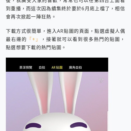
後，就廣受大家的喜歡，常常也可以在第四台上面看
2億 APO蔡司長焦神機降臨~ vivo X200 Pro、vivo X200 就是這麼好拍
到重播，而這次因為續集終於要於6月底上檔了，相信
EaseUS Vocal Remover 免費線上去聲器一鍵去除人聲 人聲 音樂分離 2024 消除人聲推薦
會再次掀起一陣狂熱。
3 個超值 MHN 飛人工具分享~~ iToolab AnyGo 魔物獵人 Now飛人 ios教學 不出門也可以到處走
Locawhere AnyTo 寶可夢飛人 AnyTo 不出門也可以飛遍全世界
下載方式很簡單，進入AR貼圖的頁面，點選虛擬人偶
小體積 40000mAh 超大容量 一次充5個設備 充好充滿 CUKTECH 酷態科 300W 微型充電站 開箱 評測
97.3% 恢復率，資料救援就是這麼簡單 EaseUS Data Recovery Wizard Free 18.0.0 業界最好的資料救援軟體
最右邊的
「+」
，接著就可以看到很多熱門的貼圖，
磁碟系統大風吹 有了 磁碟管理程式 EaseUS Partition Master 就是這麼簡單
點選想要下載的熱門貼圖。
全新 SONY Xperia 1 VI 開箱! 相機實測! 長焦覆蓋更遠更清晰、2日長續航、頂尖影音娛樂效能~
Xiaomi 14 Ultra 開箱 評測~ 有深度的 Leica 影像旗艦手機! 加碼小旗艦 Xiaomi 14 開箱 評測
vivo TWS 3e 真無線藍牙耳機智慧降噪升級、音質明亮溫潤，並支援雙設備連接~
MSI Claw 掌機專屬配件包 來囉 完美保護 MSI Claw A1M-026TW 電競掌機
人像旗艦 vivo V30 系列 開箱 評測! 首搭蔡司光學鏡頭、攝影棚級柔光環、拍攝功能最好玩的美拍神機 vivo V30 Pro
多個願望一次滿足 超強散熱 微星 MSI Claw A1M-026TW 電競掌機 開箱 評測
一吸完美對位 擁有超強吸力與超好用的隱磁支架 O-ONE MAG 最會吸的行動電源 開箱 評測
近八千元的 Soundcore Liberty 5 Pro Max，有螢幕的耳機會是智商稅嗎?
ASUS Pad 全面應援 Me Time，加碼愛奇藝黃金雙周卡體驗，專案價最低 NT$0 起
榮耀 HONOR 600 Pro x MOLLY Limited Edition 限量版開賣，攜手味全龍進駐大巨蛋萬人盛典
OPPO Reno16 系列銷售亮眼，攜手《Pingu™企鵝家族》推出限量聯名周邊