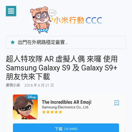
Skip
to
content
出門在外網路穩定最實在 「台灣大哥大」榮獲 4G/5G 在線率全球 NO.3 全台第一與全台六冠王實測心得，走到哪順到哪！
「AUSNAT R1 錄音卡」開箱評測~ 終結會議紀錄地獄，自動生成摘要報告，200+語言翻譯，旅遊最強搭檔。
CP 值天花板~ Bongcom BS5 足球君開箱~ 短焦投影機 3千元就能擁有！ 折扣碼在這～
超人特攻隊 AR 虛擬人偶 來囉 使用
專為 PC上的 XBOX和掌機設計的 FireCuda X1070 SSD 固態硬碟開箱 評測
Samsung Galaxy S9 及 Galaxy S9+
台灣製攝影機在這裡，100%全無線設計 SpotCam Solo Eco 太陽能防水雲端攝影機 SpotCam Solo 3 2.5K高畫質戶外攝影機 開箱 評測
電力超超超持久 MSI 微星 Prestige 14 AI+ D3MG-031TW 14吋 開箱評價，AI輕薄商務筆電 Copilot+ PC
朋友快來下載
超懂拍、耐用 AI 街拍機~ realme 16 Pro 開箱評價~ 2 億畫素 LumaColor 影像、持久續航與 IP69K 高防護
麥兜小米
2018 年 6 月 21 日
防窺黑科技 Galaxy S26 Ultra系列保護貼怎麼選？imos AR 低反光玻璃、藍寶石鏡頭貼與軍規防摔殼完整開箱評價
AI 支付 一錶搞定大小事 Xiaomi Watch 5 開箱 評測
超驚艷 讓人一眼就愛上 LENOVO 聯想 Yoga Book 9 14吋 AI輕薄筆電 開箱 評測
美到讓人超想擁有 moto pad 60 系列 與 Moto | Swarovski razr 60 冰藍限定版本 開箱 評測
好用的 EaseUS Partition Master 讓您輕鬆的移除與格式化有防寫保護的隨身碟或SD卡
一鍵修復模糊影片、舊照的 AI 好幫手! VideoProc Converter AI 新版全解析 × 年末優惠，一篇全看懂
小朋友才做選擇 投影機 RGB藍牙音響 氛圍情境燈 我通通都要！ Starfish 2 幻彩膠囊投影機｜結合「 智慧投影 & 煥彩流動 」的沈浸式生活新體驗