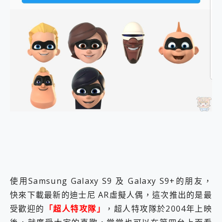
外型超吸晴~ 給您絕佳操控體驗 GravaStar Mercury K1 系列 異星機械鍵盤與 Mercury X 系列 輕量無線電競滑鼠 開箱 評測
開箱~變身「蜘蛛人」椅子軍師！MSI MPG 491CQP QD-OLED 超寬曲面電競螢幕，多工辦公、爽度滿滿的終極桌面體驗
iPhone 17 系列 有認證的防護來囉！ imos 首家導入 UL MCV 行銷宣告驗證的手機配件品牌
DJI Osmo Pocket 3 爽爽帶回家 歡慶 EaseUS 21 週年到來，「Slogan 海報徵稿活動」好康大放送
小巧好吸不擋鏡頭 有Qi2認證的 ONPRO MagReact MXs2 5000mAh薄型磁吸無線急速行動電源 開箱 評測
會走動的冷暖氣 SONY REON POCKET PRO 穿戴式智慧冷暖調溫裝置 開箱 評測
寶可夢飛人外掛iToolab AnyGo全新升級，GO Fest 五折優惠嗨翻天！支援 iOS/Android！
百倍變焦實測~ vivo X200 Pro 與 S25 Ultra 誰能滿足全場景拍攝需求？
超好用的 PLAUD NotePin AI 智慧錄音膠囊~ 您的AI 秘書已上線 每月免費送你 300分鐘轉寫
COMPUTEX 2025 來囉！AGI亞奇雷 AI・Gaming・創作儲存方案登場，趕快來AGI亞奇雷挑戰任務抽 PS5！
自帶線的 有線無線都能充 ONPRO MagReact M5 10000mAh 5合1 磁吸無線急速行動電源 開箱 評測
飛利浦 JS7310 ⚡【電急便｜行動儲能救車電源】 可靠的旅行夥伴！帶給您優異的安全性與強大供電效能
是螢幕也是電視! 一機超多用途「MSI微星 Modern MD272UPSW 27型」 4K IPS 輕薄商用智慧聯網螢幕 開箱 評測
您的專屬AI 助手 Yoga Slim 7 Aura Edition 觸控AI筆電 開箱 評測
realme 14 Pro 超硬軍規、冰感變色實測，realme 14 5G 遊戲戰鬥值爆表，效能x娛樂全都要！
iPhone、Apple Watch、AirPods耳機 三個設備充電一起搞定 ONPRO MagReact™ M3 3 in 1可攜摺疊無線充電器 開箱 評測
動靜皆宜「HUAWEI FreeArc」開放式耳掛耳機，無感配戴! 超穩超服貼，音質、通話也很優質
使用Samsung Galaxy S9 及 Galaxy S9+的朋友，
好玩好拍 vivo V50 ~ 口袋裡的 Zeiss 潮流攝影棚!
快來下載最新的迪士尼 AR虛擬人偶，這次推出的是最
25種洗烘模式一機搞定! Roborock 衣莉莎白 H1 Neo分子篩洗脫烘 AI 滾筒洗衣機
受歡迎的
「超人特攻隊」
，超人特攻隊於2004年上映
給 MSI Claw 系列電競掌機 最完美的家 MSI Nest Docking Station 掌機專屬擴充底座 開箱 評測
B&O 精品級音響! Home+ 中嘉寬頻 SoundBox 劇院串流盒 開箱 評測