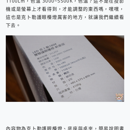
1100Lm，色溫 3000~5500K，色溫？這不是在投影
機或是螢幕上才看得到，才能調整的東西嗎，嘿嘿，
這也是克⼘勒護眼檯燈厲害的地方，就讓我們繼續看
下去。
內容物為克⼘勒護眼檯燈、底座與桌夾，簡易說明書