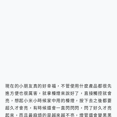
2億 APO蔡司長焦神機降臨~ vivo X200 Pro、vivo X200 就是這麼好拍
EaseUS Vocal Remover 免費線上去聲器一鍵去除人聲 人聲 音樂分離 2024 消除人聲推薦
3 個超值 MHN 飛人工具分享~~ iToolab AnyGo 魔物獵人 Now飛人 ios教學 不出門也可以到處走
Locawhere AnyTo 寶可夢飛人 AnyTo 不出門也可以飛遍全世界
小體積 40000mAh 超大容量 一次充5個設備 充好充滿 CUKTECH 酷態科 300W 微型充電站 開箱 評測
97.3% 恢復率，資料救援就是這麼簡單 EaseUS Data Recovery Wizard Free 18.0.0 業界最好的資料救援軟體
磁碟系統大風吹 有了 磁碟管理程式 EaseUS Partition Master 就是這麼簡單
全新 SONY Xperia 1 VI 開箱! 相機實測! 長焦覆蓋更遠更清晰、2日長續航、頂尖影音娛樂效能~
Xiaomi 14 Ultra 開箱 評測~ 有深度的 Leica 影像旗艦手機! 加碼小旗艦 Xiaomi 14 開箱 評測
vivo TWS 3e 真無線藍牙耳機智慧降噪升級、音質明亮溫潤，並支援雙設備連接~
MSI Claw 掌機專屬配件包 來囉 完美保護 MSI Claw A1M-026TW 電競掌機
人像旗艦 vivo V30 系列 開箱 評測! 首搭蔡司光學鏡頭、攝影棚級柔光環、拍攝功能最好玩的美拍神機 vivo V30 Pro
多個願望一次滿足 超強散熱 微星 MSI Claw A1M-026TW 電競掌機 開箱 評測
一吸完美對位 擁有超強吸力與超好用的隱磁支架 O-ONE MAG 最會吸的行動電源 開箱 評測
OPPO 哈蘇 300mm 專業增距鏡實測：Find X9 Ultra 光學長焦隨手拍，紀錄生活就是這麼簡單
現在的小朋友真的好幸福，不管使用什麼產品都很先
Motorola edge 70 pro 及 moto g37 power上市，登錄在送飛利浦氣炸鍋
進方便也很厲害，就拿檯燈來說好了，直接觸控就會
近八千元的 Soundcore Liberty 5 Pro Max，有螢幕的耳機會是智商稅嗎?
亮，想起小米小時候家中用的檯燈，按下去之後都要
ASUS Pad 全面應援 Me Time，加碼愛奇藝黃金雙周卡體驗，專案價最低 NT$0 起
超久才會亮，有時候還會一直閃閃閃，閃了好久才亮
起來，而且最麻煩的是越來越不亮，燈管還會變黑黑