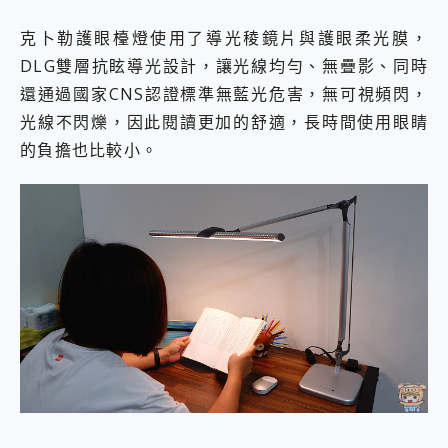
克⼘勒護眼檯燈使用了導光稜鏡片與護眼柔光膜，
DLG雙層抗眩導光設計，讓光線均勻、無疊影、同時
還通過國家CNS認證標準無藍光危害，無可視頻閃，
光線不閃爍，因此閱讀更加的舒適，長時間使用眼睛
的負擔也比較小。