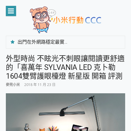
Skip
to
content
出門在外網路穩定最實在 「台灣大哥大」榮獲 4G/5G 在線率全球 NO.3 全台第一與全台六冠王實測心得，走到哪順到哪！
「AUSNAT R1 錄音卡」開箱評測~ 終結會議紀錄地獄，自動生成摘要報告，200+語言翻譯，旅遊最強搭檔。
CP 值天花板~ Bongcom BS5 足球君開箱~ 短焦投影機 3千元就能擁有！ 折扣碼在這～
外型時尚 不眩光不刺眼讓閱讀更舒適
專為 PC上的 XBOX和掌機設計的 FireCuda X1070 SSD 固態硬碟開箱 評測
的「喜萬年 SYLVANIA LED 克⼘勒
台灣製攝影機在這裡，100%全無線設計 SpotCam Solo Eco 太陽能防水雲端攝影機 SpotCam Solo 3 2.5K高畫質戶外攝影機 開箱 評測
電力超超超持久 MSI 微星 Prestige 14 AI+ D3MG-031TW 14吋 開箱評價，AI輕薄商務筆電 Copilot+ PC
1604雙臂護眼檯燈 新星版 開箱 評測
超懂拍、耐用 AI 街拍機~ realme 16 Pro 開箱評價~ 2 億畫素 LumaColor 影像、持久續航與 IP69K 高防護
麥兜小米
2018 年 11 月 23 日
防窺黑科技 Galaxy S26 Ultra系列保護貼怎麼選？imos AR 低反光玻璃、藍寶石鏡頭貼與軍規防摔殼完整開箱評價
AI 支付 一錶搞定大小事 Xiaomi Watch 5 開箱 評測
超驚艷 讓人一眼就愛上 LENOVO 聯想 Yoga Book 9 14吋 AI輕薄筆電 開箱 評測
美到讓人超想擁有 moto pad 60 系列 與 Moto | Swarovski razr 60 冰藍限定版本 開箱 評測
好用的 EaseUS Partition Master 讓您輕鬆的移除與格式化有防寫保護的隨身碟或SD卡
一鍵修復模糊影片、舊照的 AI 好幫手! VideoProc Converter AI 新版全解析 × 年末優惠，一篇全看懂
小朋友才做選擇 投影機 RGB藍牙音響 氛圍情境燈 我通通都要！ Starfish 2 幻彩膠囊投影機｜結合「 智慧投影 & 煥彩流動 」的沈浸式生活新體驗