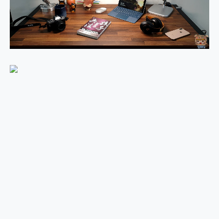
外型超吸晴~ 給您絕佳操控體驗 GravaStar Mercury K1 系列 異星機械鍵盤與 Mercury X 系列 輕量無線電競滑鼠 開箱 評測
開箱~變身「蜘蛛人」椅子軍師！MSI MPG 491CQP QD-OLED 超寬曲面電競螢幕，多工辦公、爽度滿滿的終極桌面體驗
iPhone 17 系列 有認證的防護來囉！ imos 首家導入 UL MCV 行銷宣告驗證的手機配件品牌
DJI Osmo Pocket 3 爽爽帶回家 歡慶 EaseUS 21 週年到來，「Slogan 海報徵稿活動」好康大放送
小巧好吸不擋鏡頭 有Qi2認證的 ONPRO MagReact MXs2 5000mAh薄型磁吸無線急速行動電源 開箱 評測
會走動的冷暖氣 SONY REON POCKET PRO 穿戴式智慧冷暖調溫裝置 開箱 評測
寶可夢飛人外掛iToolab AnyGo全新升級，GO Fest 五折優惠嗨翻天！支援 iOS/Android！
百倍變焦實測~ vivo X200 Pro 與 S25 Ultra 誰能滿足全場景拍攝需求？
超好用的 PLAUD NotePin AI 智慧錄音膠囊~ 您的AI 秘書已上線 每月免費送你 300分鐘轉寫
COMPUTEX 2025 來囉！AGI亞奇雷 AI・Gaming・創作儲存方案登場，趕快來AGI亞奇雷挑戰任務抽 PS5！
自帶線的 有線無線都能充 ONPRO MagReact M5 10000mAh 5合1 磁吸無線急速行動電源 開箱 評測
飛利浦 JS7310 ⚡【電急便｜行動儲能救車電源】 可靠的旅行夥伴！帶給您優異的安全性與強大供電效能
是螢幕也是電視! 一機超多用途「MSI微星 Modern MD272UPSW 27型」 4K IPS 輕薄商用智慧聯網螢幕 開箱 評測
您的專屬AI 助手 Yoga Slim 7 Aura Edition 觸控AI筆電 開箱 評測
realme 14 Pro 超硬軍規、冰感變色實測，realme 14 5G 遊戲戰鬥值爆表，效能x娛樂全都要！
iPhone、Apple Watch、AirPods耳機 三個設備充電一起搞定 ONPRO MagReact™ M3 3 in 1可攜摺疊無線充電器 開箱 評測
動靜皆宜「HUAWEI FreeArc」開放式耳掛耳機，無感配戴! 超穩超服貼，音質、通話也很優質
好玩好拍 vivo V50 ~ 口袋裡的 Zeiss 潮流攝影棚!
25種洗烘模式一機搞定! Roborock 衣莉莎白 H1 Neo分子篩洗脫烘 AI 滾筒洗衣機
給 MSI Claw 系列電競掌機 最完美的家 MSI Nest Docking Station 掌機專屬擴充底座 開箱 評測
B&O 精品級音響! Home+ 中嘉寬頻 SoundBox 劇院串流盒 開箱 評測