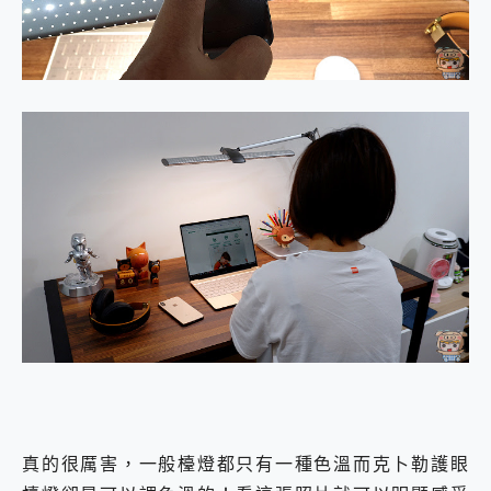
真的很厲害，一般檯燈都只有一種色溫而克⼘勒護眼