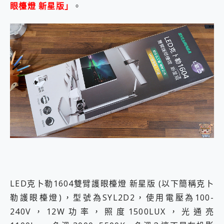
眼檯燈 新星版」
。
LED克⼘勒1604雙臂護眼檯燈 新星版 (以下簡稱克⼘
勒護眼檯燈)，型號為SYL2D2，使用電壓為100-
240V，12W功率，照度1500LUX，光通亮