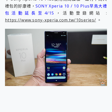
2億 APO蔡司長焦神機降臨~ vivo X200 Pro、vivo X200 就是這麼好拍
禮包的好康禮，
SONY Xperia 10 / 10 Plus早鳥大禮
EaseUS Vocal Remover 免費線上去聲器一鍵去除人聲 人聲 音樂分離 2024 消除人聲推薦
包活動延長至4/15
，活動登錄網站 :
3 個超值 MHN 飛人工具分享~~ iToolab AnyGo 魔物獵人 Now飛人 ios教學 不出門也可以到處走
https://www.sony-xperia.com.tw/10series/
。
Locawhere AnyTo 寶可夢飛人 AnyTo 不出門也可以飛遍全世界
小體積 40000mAh 超大容量 一次充5個設備 充好充滿 CUKTECH 酷態科 300W 微型充電站 開箱 評測
97.3% 恢復率，資料救援就是這麼簡單 EaseUS Data Recovery Wizard Free 18.0.0 業界最好的資料救援軟體
磁碟系統大風吹 有了 磁碟管理程式 EaseUS Partition Master 就是這麼簡單
全新 SONY Xperia 1 VI 開箱! 相機實測! 長焦覆蓋更遠更清晰、2日長續航、頂尖影音娛樂效能~
Xiaomi 14 Ultra 開箱 評測~ 有深度的 Leica 影像旗艦手機! 加碼小旗艦 Xiaomi 14 開箱 評測
vivo TWS 3e 真無線藍牙耳機智慧降噪升級、音質明亮溫潤，並支援雙設備連接~
MSI Claw 掌機專屬配件包 來囉 完美保護 MSI Claw A1M-026TW 電競掌機
人像旗艦 vivo V30 系列 開箱 評測! 首搭蔡司光學鏡頭、攝影棚級柔光環、拍攝功能最好玩的美拍神機 vivo V30 Pro
多個願望一次滿足 超強散熱 微星 MSI Claw A1M-026TW 電競掌機 開箱 評測
一吸完美對位 擁有超強吸力與超好用的隱磁支架 O-ONE MAG 最會吸的行動電源 開箱 評測
OPPO 哈蘇 300mm 專業增距鏡實測：Find X9 Ultra 光學長焦隨手拍，紀錄生活就是這麼簡單
Motorola edge 70 pro 及 moto g37 power上市，登錄在送飛利浦氣炸鍋
近八千元的 Soundcore Liberty 5 Pro Max，有螢幕的耳機會是智商稅嗎?
ASUS Pad 全面應援 Me Time，加碼愛奇藝黃金雙周卡體驗，專案價最低 NT$0 起