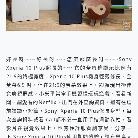
外型超吸晴~ 給您絕佳操控體驗 GravaStar Mercury K1 系列 異星機械鍵盤與 Mercury X 系列 輕量無線電競滑鼠 開箱 評測
開箱~變身「蜘蛛人」椅子軍師！MSI MPG 491CQP QD-OLED 超寬曲面電競螢幕，多工辦公、爽度滿滿的終極桌面體驗
iPhone 17 系列 有認證的防護來囉！ imos 首家導入 UL MCV 行銷宣告驗證的手機配件品牌
DJI Osmo Pocket 3 爽爽帶回家 歡慶 EaseUS 21 週年到來，「Slogan 海報徵稿活動」好康大放送
小巧好吸不擋鏡頭 有Qi2認證的 ONPRO MagReact MXs2 5000mAh薄型磁吸無線急速行動電源 開箱 評測
會走動的冷暖氣 SONY REON POCKET PRO 穿戴式智慧冷暖調溫裝置 開箱 評測
寶可夢飛人外掛iToolab AnyGo全新升級，GO Fest 五折優惠嗨翻天！支援 iOS/Android！
百倍變焦實測~ vivo X200 Pro 與 S25 Ultra 誰能滿足全場景拍攝需求？
超好用的 PLAUD NotePin AI 智慧錄音膠囊~ 您的AI 秘書已上線 每月免費送你 300分鐘轉寫
好長呀~~~好長呀~~~怎麼那麼長呀~~~~Sony
COMPUTEX 2025 來囉！AGI亞奇雷 AI・Gaming・創作儲存方案登場，趕快來AGI亞奇雷挑戰任務抽 PS5！
Xperia 10 Plus超長的~~~它的全螢幕顯示比例有
自帶線的 有線無線都能充 ONPRO MagReact M5 10000mAh 5合1 磁吸無線急速行動電源 開箱 評測
飛利浦 JS7310 ⚡【電急便｜行動儲能救車電源】 可靠的旅行夥伴！帶給您優異的安全性與強大供電效能
21:9的終極寬度，Xperia 10 Plus機身輕薄修長，全
是螢幕也是電視! 一機超多用途「MSI微星 Modern MD272UPSW 27型」 4K IPS 輕薄商用智慧聯網螢幕 開箱 評測
螢幕6.5 吋，但在21:9的螢幕效果上，卻顯現出極佳
您的專屬AI 助手 Yoga Slim 7 Aura Edition 觸控AI筆電 開箱 評測
寬廣視野感，小米平常拿手機習慣玩玩遊戲、看看新
realme 14 Pro 超硬軍規、冰感變色實測，realme 14 5G 遊戲戰鬥值爆表，效能x娛樂全都要！
聞、超愛看的Netflix，出門在外查詢資料，還有在睡
iPhone、Apple Watch、AirPods耳機 三個設備充電一起搞定 ONPRO MagReact™ M3 3 in 1可攜摺疊無線充電器 開箱 評測
動靜皆宜「HUAWEI FreeArc」開放式耳掛耳機，無感配戴! 超穩超服貼，音質、通話也很優質
前讀讀小短篇，Sony Xperia 10 Plus修長身型，每
好玩好拍 vivo V50 ~ 口袋裡的 Zeiss 潮流攝影棚!
次查詢資料或看mail都不必一直用手指滑動卷軸，看
25種洗烘模式一機搞定! Roborock 衣莉莎白 H1 Neo分子篩洗脫烘 AI 滾筒洗衣機
影片在視覺效果上，也有極舒服看劇享受，分享一
給 MSI Claw 系列電競掌機 最完美的家 MSI Nest Docking Station 掌機專屬擴充底座 開箱 評測
下 Sony Xperia 10 Plus使用期間體驗，還有早鳥大
B&O 精品級音響! Home+ 中嘉寬頻 SoundBox 劇院串流盒 開箱 評測