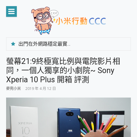
Skip
to
content
出門在外網路穩定最實在 「台灣大哥大」榮獲 4G/5G 在線率全球 NO.3 全台第一與全台六冠王實測心得，走到哪順到哪！
「AUSNAT R1 錄音卡」開箱評測~ 終結會議紀錄地獄，自動生成摘要報告，200+語言翻譯，旅遊最強搭檔。
CP 值天花板~ Bongcom BS5 足球君開箱~ 短焦投影機 3千元就能擁有！ 折扣碼在這～
螢幕21:9終極寬比例與電院影片相
專為 PC上的 XBOX和掌機設計的 FireCuda X1070 SSD 固態硬碟開箱 評測
同，一個人獨享的小劇院~ Sony
台灣製攝影機在這裡，100%全無線設計 SpotCam Solo Eco 太陽能防水雲端攝影機 SpotCam Solo 3 2.5K高畫質戶外攝影機 開箱 評測
電力超超超持久 MSI 微星 Prestige 14 AI+ D3MG-031TW 14吋 開箱評價，AI輕薄商務筆電 Copilot+ PC
Xperia 10 Plus 開箱 評測
超懂拍、耐用 AI 街拍機~ realme 16 Pro 開箱評價~ 2 億畫素 LumaColor 影像、持久續航與 IP69K 高防護
麥兜小米
2019 年 4 月 12 日
防窺黑科技 Galaxy S26 Ultra系列保護貼怎麼選？imos AR 低反光玻璃、藍寶石鏡頭貼與軍規防摔殼完整開箱評價
AI 支付 一錶搞定大小事 Xiaomi Watch 5 開箱 評測
超驚艷 讓人一眼就愛上 LENOVO 聯想 Yoga Book 9 14吋 AI輕薄筆電 開箱 評測
美到讓人超想擁有 moto pad 60 系列 與 Moto | Swarovski razr 60 冰藍限定版本 開箱 評測
好用的 EaseUS Partition Master 讓您輕鬆的移除與格式化有防寫保護的隨身碟或SD卡
一鍵修復模糊影片、舊照的 AI 好幫手! VideoProc Converter AI 新版全解析 × 年末優惠，一篇全看懂
小朋友才做選擇 投影機 RGB藍牙音響 氛圍情境燈 我通通都要！ Starfish 2 幻彩膠囊投影機｜結合「 智慧投影 & 煥彩流動 」的沈浸式生活新體驗