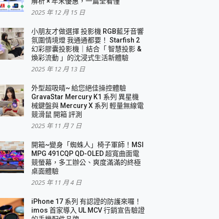
解析 × 年末優惠，一篇全看懂
2025 年 12 月 15 日
小朋友才做選擇 投影機 RGB藍牙音響
氛圍情境燈 我通通都要！ Starfish 2
幻彩膠囊投影機｜結合「 智慧投影 &
煥彩流動 」的沈浸式生活新體驗
2025 年 12 月 13 日
外型超吸晴~ 給您絕佳操控體驗
GravaStar Mercury K1 系列 異星機
械鍵盤與 Mercury X 系列 輕量無線電
競滑鼠 開箱 評測
2025 年 11 月 7 日
開箱~變身「蜘蛛人」椅子軍師！MSI
MPG 491CQP QD-OLED 超寬曲面電
競螢幕，多工辦公、爽度滿滿的終極
桌面體驗
2025 年 11 月 4 日
iPhone 17 系列 有認證的防護來囉！
imos 首家導入 UL MCV 行銷宣告驗證
的手機配件品牌