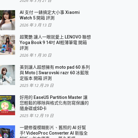
2026 年 3 月 21 日
AI 支付 一錶搞定大小事 Xiaomi
簡單
Watch 5 開箱 評測
2026 年 3 月 13 日
超驚艷 讓人一眼就愛上 LENOVO 聯想
Yoga Book 9 14吋 AI輕薄筆電 開箱
評測
2026 年 1 月 30 日
美到讓人超想擁有 moto pad 60 系列
與 Moto | Swarovski razr 60 冰藍限
定版本 開箱 評測
2025 年 12 月 29 日
好用的 EaseUS Partition Master 讓
您輕鬆的移除與格式化有防寫保護的
隨身碟或SD卡
2025 年 12 月 19 日
一鍵修復模糊影片、舊照的 AI 好幫
手! VideoProc Converter AI 新版全