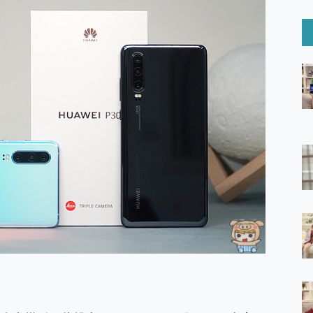
6 Ultra系列保護貼怎麼選？imos AR 低反光玻璃、藍寶石鏡頭
mi Watch 5 開箱 評測
O 聯想 Yoga Book 9 14吋 AI輕薄筆電 開箱 評測
60 系列 與 Moto | Swarovski razr 60 冰藍限定版本 開箱 評測
tion Master 讓您輕鬆的移除與格式化有防寫保護的隨身碟或SD卡
好幫手! VideoProc Converter AI 新版全解析 × 年末優惠
B藍牙音響 氛圍情境燈 我通通都要！ Starfish 2 幻彩膠囊投影
GravaStar Mercury K1 系列 異星機械鍵盤與 Mercury 
！MSI MPG 491CQP QD-OLED 超寬曲面電競螢幕，
證的防護來囉！ imos 首家導入 UL MCV 行銷宣告驗證的手機配件品牌
 爽爽帶回家 歡慶 EaseUS 21 週年到來，「Slogan 海報徵稿活動」
的 ONPRO MagReact MXs2 5000mAh薄型磁吸無線急速行
ON POCKET PRO 穿戴式智慧冷暖調溫裝置 開箱 評測
yGo全新升級，GO Fest 五折優惠嗨翻天！支援 iOS/Android！
 Pro 與 S25 Ultra 誰能滿足全場景拍攝需求？
in AI 智慧錄音膠囊~ 您的AI 秘書已上線 每月免費送你 300分鐘轉
囉！AGI亞奇雷 AI・Gaming・創作儲存方案登場，趕快來AGI亞奇雷
RO MagReact M5 10000mAh 5合1 磁吸無線急速行動電源
電急便｜行動儲能救車電源】 可靠的旅行夥伴！帶給您優異的安全性
「MSI微星 Modern MD272UPSW 27型」 4K IPS 輕薄