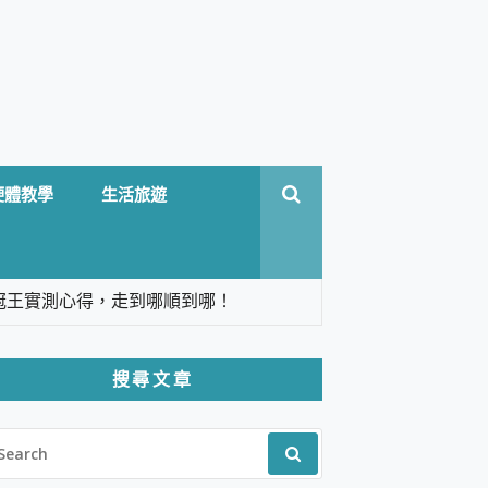
硬體教學
生活旅遊
台六冠王實測心得，走到哪順到哪！
翻譯，旅遊最強搭檔。
搜尋文章
 Solo 3 2.5K高畫質戶外攝影機 開箱 評
EARCH
pilot+ PC
R:
 IP69K 高防護