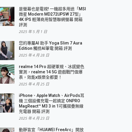
是螢幕也是電視! 一機超多用途「MSI
微星 Modern MD272UPSW 27型」
4K IPS 輕薄商用智慧聯網螢幕 開箱
評測
2025 年 5 月 1 日
您的專屬AI 助手 Yoga Slim 7 Aura
Edition 觸控AI筆電 開箱 評測
2025 年 4 月 28 日
realme 14 Pro 超硬軍規、冰感變色
實測，realme 14 5G 遊戲戰鬥值爆
表，效能x娛樂全都要！
2025 年 4 月 25 日
iPhone、Apple Watch、AirPods耳
機 三個設備充電一起搞定 ONPRO
MagReact™ M3 3 in 1可攜摺疊無線
充電器 開箱 評測
2025 年 4 月 23 日
動靜皆宜「HUAWEI FreeArc」開放