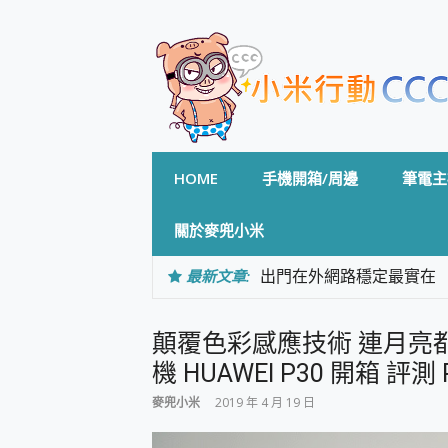
Skip
to
content
HOME
手機開箱/周邊
筆電主
關於麥兜小米
最新文章:
出門在外網路穩定最實在 「
「AUSNAT R1 錄音
CP 值天花板~ Bongco
顛覆色彩感應技術 連月亮
專為 PC上的 XBOX和掌機設計
台灣製攝影機在這裡，100%全無
機 HUAWEI P30 開箱 評測 
測
麥兜小米
2019 年 4 月 19 日
電力超超超持久 MSI 微星 Pre
超懂拍、耐用 AI 街拍機~ re