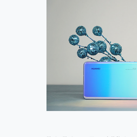
防窺黑科技 Galaxy S2
AI 支付 一錶搞定大小事 Xiao
超驚艷 讓人一眼就愛上 LENOV
美到讓人超想擁有 moto pad 
好用的 EaseUS Parti
一鍵修復模糊影片、舊照的 AI 
小朋友才做選擇 投影機 RG
式生活新體驗
外型超吸晴~ 給您絕佳操控體驗 
開箱~變身「蜘蛛人」椅子軍師
iPhone 17 系列 有認
DJI Osmo Pocket 3
小巧好吸不擋鏡頭 有Qi2認證
會走動的冷暖氣 SONY RE
寶可夢飛人外掛iToolab An
百倍變焦實測~ vivo X200
超好用的 PLAUD NoteP
COMPUTEX 2025 來
自帶線的 有線無線都能充 ONP
飛利浦 JS7310 ⚡【
是螢幕也是電視! 一機超多用途