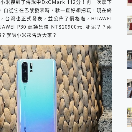
米摸到了傳說中DxOMark 112分！再一次拿下
 7 Aura Edition 觸控AI筆電 開箱 評測
 Pro，自從它在巴黎發表時，就一直好想把玩，現在終
軍規、冰感變色實測，realme 14 5G 遊戲戰鬥值爆表，效能x娛樂全都
，台灣也正式發表，並公佈了價格啦，HUAWEI
h、AirPods耳機 三個設備充電一起搞定 ONPRO MagReact™ M3 
eeArc」開放式耳掛耳機，無感配戴! 超穩超服貼，音質、通話也很
UAWEI P30 建議售價 NT$20900元, 哪泥？？兩
袋裡的 Zeiss 潮流攝影棚!
呢？就讓小米來告訴大家？
orock 衣莉莎白 H1 Neo分子篩洗脫烘 AI 滾筒洗衣機
 最完美的家 MSI Nest Docking Station 掌機專屬擴充底座 開箱
 中嘉寬頻 SoundBox 劇院串流盒 開箱 評測
ivo X200 Pro、vivo X200 就是這麼好拍
over 免費線上去聲器一鍵去除人聲 人聲 音樂分離 2024 消除人聲推薦
~~ iToolab AnyGo 魔物獵人 Now飛人 ios教學 不出門也可以
寶可夢飛人 AnyTo 不出門也可以飛遍全世界
容量 一次充5個設備 充好充滿 CUKTECH 酷態科 300W 微型充電站
簡單 EaseUS Data Recovery Wizard Free 18.0.0 
 EaseUS Partition Master 就是這麼簡單
1 VI 開箱! 相機實測! 長焦覆蓋更遠更清晰、2日長續航、頂尖影音娛樂
 評測~ 有深度的 Leica 影像旗艦手機! 加碼小旗艦 Xiaomi 14 開箱 評測
無線藍牙耳機智慧降噪升級、音質明亮溫潤，並支援雙設備連接~
來囉 完美保護 MSI Claw A1M-026TW 電競掌機
列 開箱 評測! 首搭蔡司光學鏡頭、攝影棚級柔光環、拍攝功能最好玩的美拍神