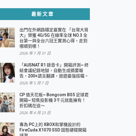
貼與軍規防摔殼完整開箱評價
最新文章
出門在外網路穩定最實在 「台灣大哥
，一篇全看懂
大」榮獲 4G/5G 在線率全球 NO.3 全
台第一與全台六冠王實測心得，走到
機｜結合「 智慧投影 & 煥彩流動 」的沈浸
哪順到哪！
2026 年 7 月 31 日
X 系列 輕量無線電競滑鼠 開箱 評測
多工辦公、爽度滿滿的終極桌面體驗
「AUSNAT R1 錄音卡」開箱評測~ 終
結會議紀錄地獄，自動生成摘要報
好康大放送
告，200+語言翻譯，旅遊最強搭檔。
動電源 開箱 評測
2026 年 5 月 7 日
CP 值天花板~ Bongcom BS5 足球君
開箱~ 短焦投影機 3千元就能擁有！
折扣碼在這～
寫
2026 年 4 月 23 日
挑戰任務抽 PS5！
 開箱 評測
專為 PC上的 XBOX和掌機設計的
與強大供電效能
FireCuda X1070 SSD 固態硬碟開箱
商用智慧聯網螢幕 開箱 評測
評測