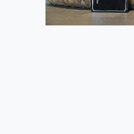
多個願望一次滿足 超強散熱 微星
一吸完美對位 擁有超強吸力
OPPO 哈蘇 300mm 專
Motorola edge 70 p
近八千元的 Soundcore L
ASUS Pad 全面應援 M