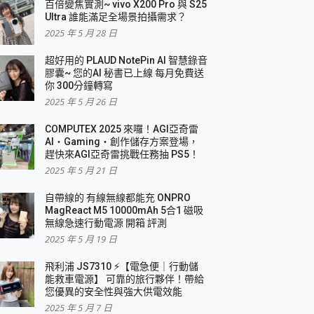
百倍變焦實測~ vivo X200 Pro 與 S25
Ultra 誰能滿足全場景拍攝需求？
2025 年 5 月 28 日
超好用的 PLAUD NotePin AI 智慧錄音
膠囊~ 您的AI 秘書已上線 每月免費送
你 300分鐘轉寫
2025 年 5 月 26 日
COMPUTEX 2025 來囉！AGI亞奇雷
AI・Gaming・創作儲存方案登場，
趕快來AGI亞奇雷挑戰任務抽 PS5！
2025 年 5 月 21 日
自帶線的 有線無線都能充 ONPRO
MagReact M5 10000mAh 5合1 磁吸
無線急速行動電源 開箱 評測
2025 年 5 月 19 日
飛利浦 JS7310 ⚡【電急便｜行動儲
能救車電源】 可靠的旅行夥伴！帶給
您優異的安全性與強大供電效能
2025 年 5 月 7 日