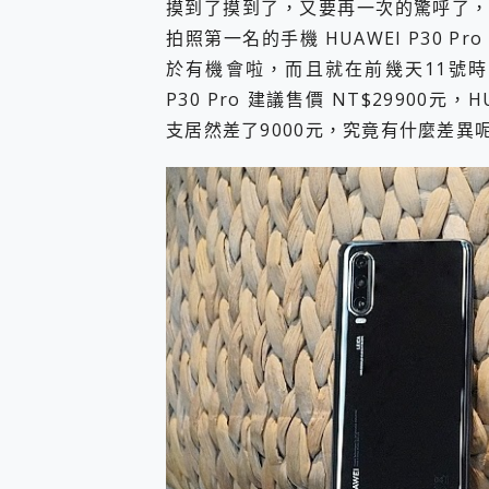
摸到了摸到了，又要再一次的驚呼了，小
您的專屬AI 助手 Yoga Slim
拍照第一名的手機 HUAWEI P30
realme 14 Pro 超硬
於有機會啦，而且就在前幾天11號時
iPhone、Apple Watc
動靜皆宜「HUAWEI Fr
P30 Pro 建議售價 NT$29900元，H
好玩好拍 vivo V50 ~ 口
支居然差了9000元，究竟有什麼差異
25種洗烘模式一機搞定! Rob
給 MSI Claw 系列電競掌機
B&O 精品級音響! Home+
2億 APO蔡司長焦神機降臨~ v
EaseUS Vocal Rem
3 個超值 MHN 飛人工具分享
Locawhere AnyTo 
小體積 40000mAh 超大
97.3% 恢復率，資料救援就是這麼
磁碟系統大風吹 有了 磁碟管理程式
全新 SONY Xperia 
Xiaomi 14 Ultra 開箱
vivo TWS 3e 真
MSI Claw 掌機專屬配件包 
人像旗艦 vivo V30 系