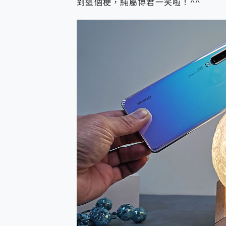
到這個梗，純屬博君一笑啦！^^