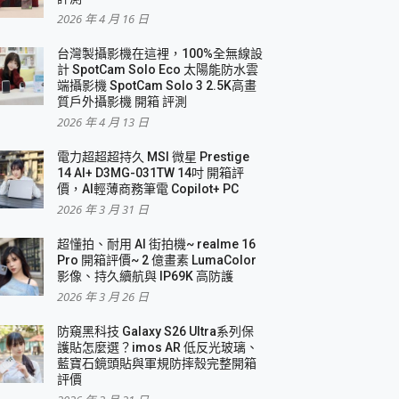
2026 年 4 月 16 日
要！
台灣製攝影機在這裡，100%全無線設
3 in 1可攜摺疊無線充電器 開箱 評測
計 SpotCam Solo Eco 太陽能防水雲
優質
端攝影機 SpotCam Solo 3 2.5K高畫
質戶外攝影機 開箱 評測
2026 年 4 月 13 日
 評測
電力超超超持久 MSI 微星 Prestige
14 AI+ D3MG-031TW 14吋 開箱評
價，AI輕薄商務筆電 Copilot+ PC
2026 年 3 月 31 日
到處走
超懂拍、耐用 AI 街拍機~ realme 16
 開箱 評測
Pro 開箱評價~ 2 億畫素 LumaColor
業界最好的資料救援軟體
影像、持久續航與 IP69K 高防護
2026 年 3 月 26 日
效能~
防窺黑科技 Galaxy S26 Ultra系列保
護貼怎麼選？imos AR 低反光玻璃、
藍寶石鏡頭貼與軍規防摔殼完整開箱
評價
機 vivo V30 Pro