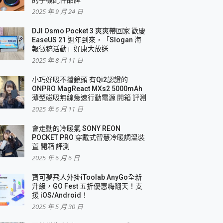
2025 年 9 月 24 日
DJI Osmo Pocket 3 爽爽帶回家 歡慶
EaseUS 21 週年到來，「Slogan 海
報徵稿活動」好康大放送
2025 年 8 月 11 日
小巧好吸不擋鏡頭 有Qi2認證的
ONPRO MagReact MXs2 5000mAh
薄型磁吸無線急速行動電源 開箱 評測
2025 年 6 月 11 日
會走動的冷暖氣 SONY REON
POCKET PRO 穿戴式智慧冷暖調溫裝
置 開箱 評測
2025 年 6 月 6 日
寶可夢飛人外掛iToolab AnyGo全新
升級，GO Fest 五折優惠嗨翻天！支
援 iOS/Android！
2025 年 5 月 30 日