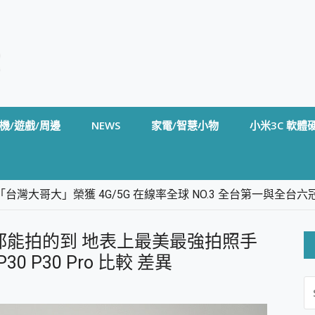
機/遊戲/周邊
NEWS
家電/智慧小物
小米3C 軟體
台灣大哥大」榮獲 4G/5G 在線率全球 NO.3 全台第一與全
卡」開箱評測~ 終結會議紀錄地獄，自動生成摘要報告，200+語言
m BS5 足球君開箱~ 短焦投影機 3千元就能擁有！ 折扣碼在這～
都能拍的到 地表上最美最強拍照手
的 FireCuda X1070 SSD 固態硬碟開箱 評測
線設計 SpotCam Solo Eco 太陽能防水雲端攝影機 SpotCam
P30 P30 Pro 比較 差異
S
stige 14 AI+ D3MG-031TW 14吋 開箱評價，AI輕薄商務筆電 Co
FO
alme 16 Pro 開箱評價~ 2 億畫素 LumaColor 影像、持久續航與