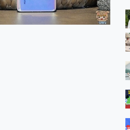
 MSI Claw A1M-026TW 電競掌機 開箱 評測
與超好用的隱磁支架 O-ONE MAG 最會吸的行動電源 開箱 評測
業增距鏡實測：Find X9 Ultra 光學長焦隨手拍，紀錄生活就是這麼
ro 及 moto g37 power上市，登錄在送飛利浦氣炸鍋
iberty 5 Pro Max，有螢幕的耳機會是智商稅嗎?
e Time，加碼愛奇藝黃金雙周卡體驗，專案價最低 NT$0 起