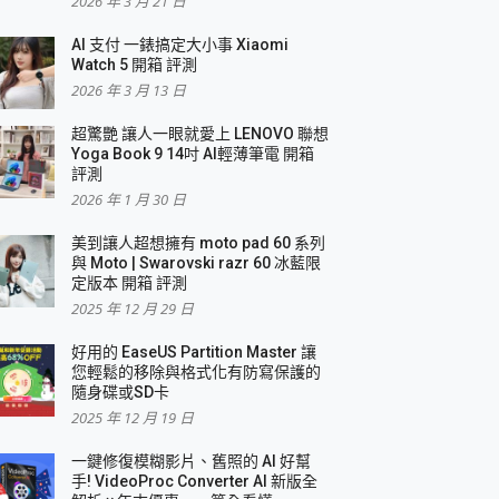
2026 年 3 月 21 日
AI 支付 一錶搞定大小事 Xiaomi
簡單
Watch 5 開箱 評測
2026 年 3 月 13 日
超驚艷 讓人一眼就愛上 LENOVO 聯想
Yoga Book 9 14吋 AI輕薄筆電 開箱
評測
2026 年 1 月 30 日
美到讓人超想擁有 moto pad 60 系列
與 Moto | Swarovski razr 60 冰藍限
定版本 開箱 評測
2025 年 12 月 29 日
好用的 EaseUS Partition Master 讓
您輕鬆的移除與格式化有防寫保護的
隨身碟或SD卡
2025 年 12 月 19 日
一鍵修復模糊影片、舊照的 AI 好幫
手! VideoProc Converter AI 新版全