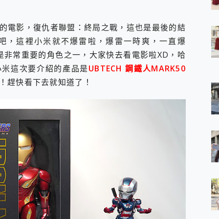
 7 Aura Edition 觸控AI筆電 開箱 評測
軍規、冰感變色實測，realme 14 5G 遊戲戰鬥值爆表，效能x娛樂全都
的電影，復仇者聯盟：終局之戰，這也是最後的結
h、AirPods耳機 三個設備充電一起搞定 ONPRO MagReact™ M3 
吧，這裡小米就不爆雷啦，爆雷一時爽，一直爆
eeArc」開放式耳掛耳機，無感配戴! 超穩超服貼，音質、通話也很
袋裡的 Zeiss 潮流攝影棚!
也是非常重要的角色之一，大家快去看電影啦XD，哈
orock 衣莉莎白 H1 Neo分子篩洗脫烘 AI 滾筒洗衣機
小米這次要介紹的產品是
UBTECH 鋼鐵人MARK50
 最完美的家 MSI Nest Docking Station 掌機專屬擴充底座 開箱
！趕快看下去就知道了！
 中嘉寬頻 SoundBox 劇院串流盒 開箱 評測
ivo X200 Pro、vivo X200 就是這麼好拍
over 免費線上去聲器一鍵去除人聲 人聲 音樂分離 2024 消除人聲推薦
~~ iToolab AnyGo 魔物獵人 Now飛人 ios教學 不出門也可以
寶可夢飛人 AnyTo 不出門也可以飛遍全世界
容量 一次充5個設備 充好充滿 CUKTECH 酷態科 300W 微型充電站
簡單 EaseUS Data Recovery Wizard Free 18.0.0 
 EaseUS Partition Master 就是這麼簡單
1 VI 開箱! 相機實測! 長焦覆蓋更遠更清晰、2日長續航、頂尖影音娛樂
 評測~ 有深度的 Leica 影像旗艦手機! 加碼小旗艦 Xiaomi 14 開箱 評測
無線藍牙耳機智慧降噪升級、音質明亮溫潤，並支援雙設備連接~
來囉 完美保護 MSI Claw A1M-026TW 電競掌機
列 開箱 評測! 首搭蔡司光學鏡頭、攝影棚級柔光環、拍攝功能最好玩的美拍神