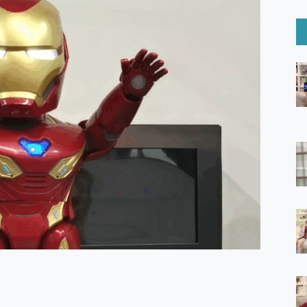
6 Ultra系列保護貼怎麼選？imos AR 低反光玻璃、藍寶石鏡頭
mi Watch 5 開箱 評測
O 聯想 Yoga Book 9 14吋 AI輕薄筆電 開箱 評測
60 系列 與 Moto | Swarovski razr 60 冰藍限定版本 開箱 評測
tion Master 讓您輕鬆的移除與格式化有防寫保護的隨身碟或SD卡
好幫手! VideoProc Converter AI 新版全解析 × 年末優惠
B藍牙音響 氛圍情境燈 我通通都要！ Starfish 2 幻彩膠囊投影
GravaStar Mercury K1 系列 異星機械鍵盤與 Mercury 
！MSI MPG 491CQP QD-OLED 超寬曲面電競螢幕，
證的防護來囉！ imos 首家導入 UL MCV 行銷宣告驗證的手機配件品牌
 爽爽帶回家 歡慶 EaseUS 21 週年到來，「Slogan 海報徵稿活動」
的 ONPRO MagReact MXs2 5000mAh薄型磁吸無線急速行
ON POCKET PRO 穿戴式智慧冷暖調溫裝置 開箱 評測
yGo全新升級，GO Fest 五折優惠嗨翻天！支援 iOS/Android！
 Pro 與 S25 Ultra 誰能滿足全場景拍攝需求？
in AI 智慧錄音膠囊~ 您的AI 秘書已上線 每月免費送你 300分鐘轉
囉！AGI亞奇雷 AI・Gaming・創作儲存方案登場，趕快來AGI亞奇雷
RO MagReact M5 10000mAh 5合1 磁吸無線急速行動電源
電急便｜行動儲能救車電源】 可靠的旅行夥伴！帶給您優異的安全性
「MSI微星 Modern MD272UPSW 27型」 4K IPS 輕薄