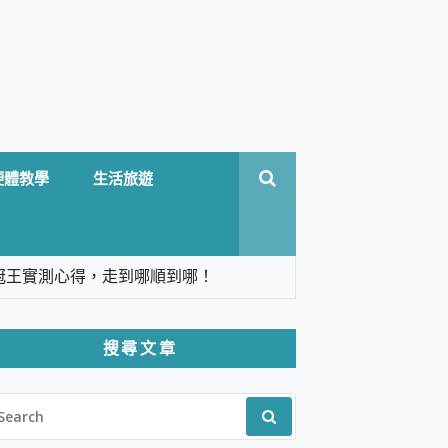
硬體教學
生活旅遊
台六冠王實測心得，走到哪順到哪！
翻譯，旅遊最強搭檔。
搜尋文章
 Solo 3 2.5K高畫質戶外攝影機 開箱 評
EARCH
pilot+ PC
R:
 IP69K 高防護