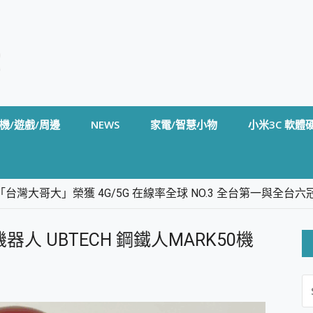
機/遊戲/周邊
NEWS
家電/智慧小物
小米3C 軟體
台灣大哥大」榮獲 4G/5G 在線率全球 NO.3 全台第一與全
卡」開箱評測~ 終結會議紀錄地獄，自動生成摘要報告，200+語言
m BS5 足球君開箱~ 短焦投影機 3千元就能擁有！ 折扣碼在這～
器人 UBTECH 鋼鐵人MARK50機
的 FireCuda X1070 SSD 固態硬碟開箱 評測
線設計 SpotCam Solo Eco 太陽能防水雲端攝影機 SpotCam
S
stige 14 AI+ D3MG-031TW 14吋 開箱評價，AI輕薄商務筆電 Co
FO
alme 16 Pro 開箱評價~ 2 億畫素 LumaColor 影像、持久續航與