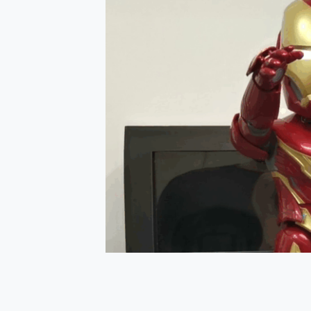
防窺黑科技 Galaxy S2
AI 支付 一錶搞定大小事 Xiao
超驚艷 讓人一眼就愛上 LENOV
美到讓人超想擁有 moto pad 
好用的 EaseUS Parti
一鍵修復模糊影片、舊照的 AI 
小朋友才做選擇 投影機 RG
式生活新體驗
外型超吸晴~ 給您絕佳操控體驗 
開箱~變身「蜘蛛人」椅子軍師
iPhone 17 系列 有認
DJI Osmo Pocket 3
小巧好吸不擋鏡頭 有Qi2認證
會走動的冷暖氣 SONY RE
寶可夢飛人外掛iToolab An
百倍變焦實測~ vivo X200
超好用的 PLAUD NoteP
COMPUTEX 2025 來
自帶線的 有線無線都能充 ONP
飛利浦 JS7310 ⚡【
是螢幕也是電視! 一機超多用途