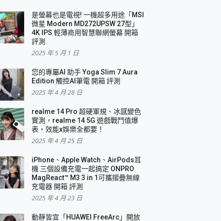
是螢幕也是電視! 一機超多用途「MSI
微星 Modern MD272UPSW 27型」
4K IPS 輕薄商用智慧聯網螢幕 開箱
評測
2025 年 5 月 1 日
您的專屬AI 助手 Yoga Slim 7 Aura
Edition 觸控AI筆電 開箱 評測
2025 年 4 月 28 日
realme 14 Pro 超硬軍規、冰感變色
實測，realme 14 5G 遊戲戰鬥值爆
表，效能x娛樂全都要！
2025 年 4 月 25 日
iPhone、Apple Watch、AirPods耳
機 三個設備充電一起搞定 ONPRO
MagReact™ M3 3 in 1可攜摺疊無線
充電器 開箱 評測
2025 年 4 月 23 日
動靜皆宜「HUAWEI FreeArc」開放