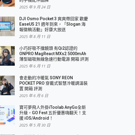
2025 年 9 月 24 日
DJI Osmo Pocket 3 爽爽帶回家 歡慶
EaseUS 21 週年到來，「Slogan 海
報徵稿活動」好康大放送
2025 年 8 月 11 日
小巧好吸不擋鏡頭 有Qi2認證的
ONPRO MagReact MXs2 5000mAh
薄型磁吸無線急速行動電源 開箱 評測
2025 年 6 月 11 日
會走動的冷暖氣 SONY REON
POCKET PRO 穿戴式智慧冷暖調溫裝
置 開箱 評測
2025 年 6 月 6 日
寶可夢飛人外掛iToolab AnyGo全新
升級，GO Fest 五折優惠嗨翻天！支
援 iOS/Android！
2025 年 5 月 30 日