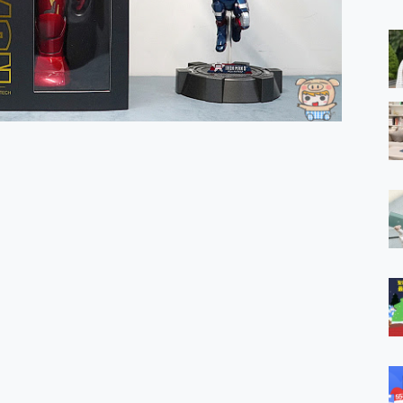
 MSI Claw A1M-026TW 電競掌機 開箱 評測
與超好用的隱磁支架 O-ONE MAG 最會吸的行動電源 開箱 評測
業增距鏡實測：Find X9 Ultra 光學長焦隨手拍，紀錄生活就是這麼
ro 及 moto g37 power上市，登錄在送飛利浦氣炸鍋
iberty 5 Pro Max，有螢幕的耳機會是智商稅嗎?
e Time，加碼愛奇藝黃金雙周卡體驗，專案價最低 NT$0 起