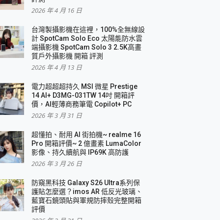
2026 年 4 月 16 日
要！
台灣製攝影機在這裡，100%全無線設
3 in 1可攜摺疊無線充電器 開箱 評測
計 SpotCam Solo Eco 太陽能防水雲
優質
端攝影機 SpotCam Solo 3 2.5K高畫
質戶外攝影機 開箱 評測
2026 年 4 月 13 日
 評測
電力超超超持久 MSI 微星 Prestige
14 AI+ D3MG-031TW 14吋 開箱評
價，AI輕薄商務筆電 Copilot+ PC
2026 年 3 月 31 日
到處走
超懂拍、耐用 AI 街拍機~ realme 16
 開箱 評測
Pro 開箱評價~ 2 億畫素 LumaColor
業界最好的資料救援軟體
影像、持久續航與 IP69K 高防護
2026 年 3 月 26 日
效能~
防窺黑科技 Galaxy S26 Ultra系列保
護貼怎麼選？imos AR 低反光玻璃、
藍寶石鏡頭貼與軍規防摔殼完整開箱
評價
機 vivo V30 Pro