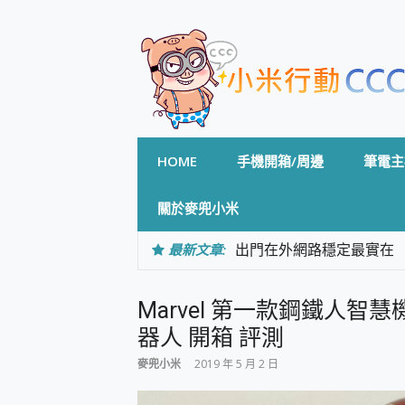
Skip
to
content
HOME
手機開箱/周邊
筆電主
關於麥兜小米
最新文章:
出門在外網路穩定最實在 「
「AUSNAT R1 錄音
CP 值天花板~ Bongco
Marvel 第一款鋼鐵人智慧機
專為 PC上的 XBOX和掌機設計
台灣製攝影機在這裡，100%全無
器人 開箱 評測
測
麥兜小米
2019 年 5 月 2 日
電力超超超持久 MSI 微星 Pre
超懂拍、耐用 AI 街拍機~ re