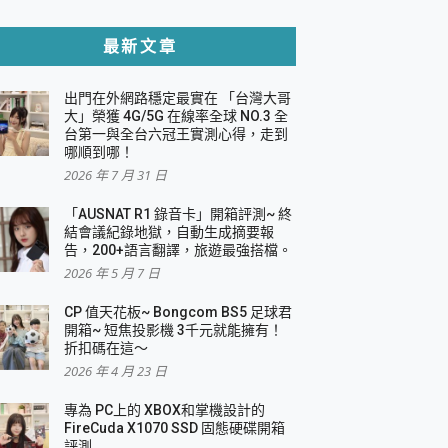
貼與軍規防摔殼完整開箱評價
最新文章
出門在外網路穩定最實在 「台灣大哥
，一篇全看懂
大」榮獲 4G/5G 在線率全球 NO.3 全
台第一與全台六冠王實測心得，走到
機｜結合「 智慧投影 & 煥彩流動 」的沈浸
哪順到哪！
2026 年 7 月 31 日
X 系列 輕量無線電競滑鼠 開箱 評測
多工辦公、爽度滿滿的終極桌面體驗
「AUSNAT R1 錄音卡」開箱評測~ 終
結會議紀錄地獄，自動生成摘要報
好康大放送
告，200+語言翻譯，旅遊最強搭檔。
動電源 開箱 評測
2026 年 5 月 7 日
CP 值天花板~ Bongcom BS5 足球君
開箱~ 短焦投影機 3千元就能擁有！
折扣碼在這～
寫
2026 年 4 月 23 日
挑戰任務抽 PS5！
 開箱 評測
專為 PC上的 XBOX和掌機設計的
與強大供電效能
FireCuda X1070 SSD 固態硬碟開箱
商用智慧聯網螢幕 開箱 評測
評測