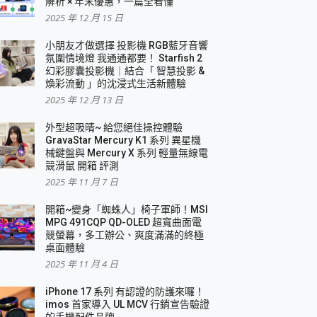
解析 × 年末優惠，一篇全看懂
2025 年 12 月 15 日
小朋友才做選擇 投影機 RGB藍牙音響
氛圍情境燈 我通通都要！ Starfish 2
幻彩膠囊投影機｜結合「 智慧投影 &
煥彩流動 」的沈浸式生活新體驗
2025 年 12 月 13 日
外型超吸晴~ 給您絕佳操控體驗
GravaStar Mercury K1 系列 異星機
械鍵盤與 Mercury X 系列 輕量無線電
競滑鼠 開箱 評測
2025 年 11 月 7 日
開箱~變身「蜘蛛人」椅子軍師！MSI
MPG 491CQP QD-OLED 超寬曲面電
競螢幕，多工辦公、爽度滿滿的終極
桌面體驗
2025 年 11 月 4 日
iPhone 17 系列 有認證的防護來囉！
imos 首家導入 UL MCV 行銷宣告驗證
的手機配件品牌