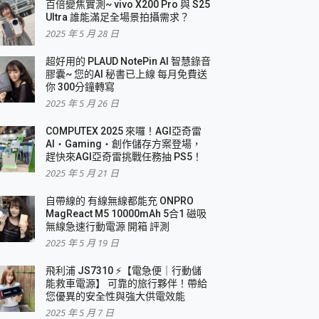
百倍變焦實測~ vivo X200 Pro 與 S25
Ultra 誰能滿足全場景拍攝需求？
2025 年 5 月 28 日
超好用的 PLAUD NotePin AI 智慧錄音
膠囊~ 您的AI 秘書已上線 每月免費送
你 300分鐘轉寫
2025 年 5 月 26 日
COMPUTEX 2025 來囉！AGI亞奇雷
AI・Gaming・創作儲存方案登場，
趕快來AGI亞奇雷挑戰任務抽 PS5！
2025 年 5 月 21 日
自帶線的 有線無線都能充 ONPRO
MagReact M5 10000mAh 5合1 磁吸
無線急速行動電源 開箱 評測
2025 年 5 月 19 日
飛利浦 JS7310 ⚡【電急便｜行動儲
能救車電源】 可靠的旅行夥伴！帶給
您優異的安全性與強大供電效能
2025 年 5 月 7 日