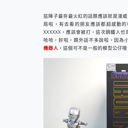
您的專屬AI 助手 Yoga Slim
realme 14 Pro 超硬
這陣子最夯最火紅的話題應該就是漫威
iPhone、Apple Watc
局啦，有去看的朋友應該都超感動的
動靜皆宜「HUAWEI Fr
好玩好拍 vivo V50 ~ 口
XXXXXX，應該會被打，這次鋼鐵人
25種洗烘模式一機搞定! Rob
哈哈，好啦，題外話不多說啦，因為
給 MSI Claw 系列電競掌機
機器人
，這個可不是一般的模型公仔哦
B&O 精品級音響! Home+
2億 APO蔡司長焦神機降臨~ v
EaseUS Vocal Rem
3 個超值 MHN 飛人工具分享
Locawhere AnyTo 
小體積 40000mAh 超大
97.3% 恢復率，資料救援就是這麼
磁碟系統大風吹 有了 磁碟管理程式
全新 SONY Xperia 
Xiaomi 14 Ultra 開箱
vivo TWS 3e 真
MSI Claw 掌機專屬配件包 
人像旗艦 vivo V30 系