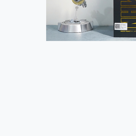
多個願望一次滿足 超強散熱 微星
一吸完美對位 擁有超強吸力
OPPO 哈蘇 300mm 專
Motorola edge 70 p
近八千元的 Soundcore L
ASUS Pad 全面應援 M