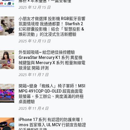
解析 × 年末優惠，一篇全看懂
2025 年 12 月 15 日
小朋友才做選擇 投影機 RGB藍牙音響
氛圍情境燈 我通通都要！ Starfish 2
幻彩膠囊投影機｜結合「 智慧投影 &
煥彩流動 」的沈浸式生活新體驗
2025 年 12 月 13 日
外型超吸晴~ 給您絕佳操控體驗
GravaStar Mercury K1 系列 異星機
械鍵盤與 Mercury X 系列 輕量無線電
競滑鼠 開箱 評測
2025 年 11 月 7 日
開箱~變身「蜘蛛人」椅子軍師！MSI
MPG 491CQP QD-OLED 超寬曲面電
競螢幕，多工辦公、爽度滿滿的終極
桌面體驗
2025 年 11 月 4 日
iPhone 17 系列 有認證的防護來囉！
imos 首家導入 UL MCV 行銷宣告驗證
的手機配件品牌