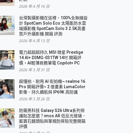
2026 年 4 月 16 日
要！
台灣製攝影機在這裡，100%全無線設
3 in 1可攜摺疊無線充電器 開箱 評測
計 SpotCam Solo Eco 太陽能防水雲
優質
端攝影機 SpotCam Solo 3 2.5K高畫
質戶外攝影機 開箱 評測
2026 年 4 月 13 日
 評測
電力超超超持久 MSI 微星 Prestige
14 AI+ D3MG-031TW 14吋 開箱評
價，AI輕薄商務筆電 Copilot+ PC
2026 年 3 月 31 日
到處走
超懂拍、耐用 AI 街拍機~ realme 16
 開箱 評測
Pro 開箱評價~ 2 億畫素 LumaColor
業界最好的資料救援軟體
影像、持久續航與 IP69K 高防護
2026 年 3 月 26 日
效能~
防窺黑科技 Galaxy S26 Ultra系列保
護貼怎麼選？imos AR 低反光玻璃、
藍寶石鏡頭貼與軍規防摔殼完整開箱
評價
機 vivo V30 Pro