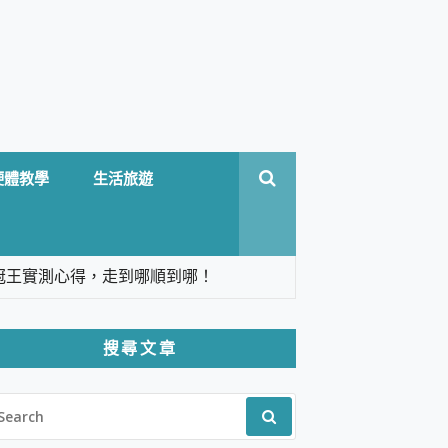
硬體教學
生活旅遊
台六冠王實測心得，走到哪順到哪！
翻譯，旅遊最強搭檔。
搜尋文章
 Solo 3 2.5K高畫質戶外攝影機 開箱 評
EARCH
pilot+ PC
R:
 IP69K 高防護