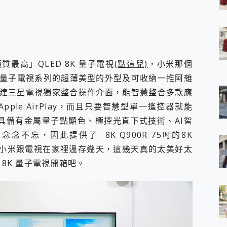
 7 Aura Edition 觸控AI筆電 開箱 評測
軍規、冰感變色實測，realme 14 5G 遊戲戰鬥值爆表，效能x娛樂全都
h、AirPods耳機 三個設備充電一起搞定 ONPRO MagReact™ M3 
eeArc」開放式耳掛耳機，無感配戴! 超穩超服貼，音質、通話也很
袋裡的 Zeiss 潮流攝影棚!
最高」QLED 8K 量子電視
(點這兒)
，小米那個
orock 衣莉莎白 H1 Neo分子篩洗脫烘 AI 滾筒洗衣機
 最完美的家 MSI Nest Docking Station 掌機專屬擴充底座 開箱
D 量子電視系列的超薄美型的外型及可收納一推阿雜
 中嘉寬頻 SoundBox 劇院串流盒 開箱 評測
建三星電視獨家整合操作介面，能智慧整合多款應
ivo X200 Pro、vivo X200 就是這麼好拍
援Apple AirPlay，而且只要智慧型單一遙控器就能
over 免費線上去聲器一鍵去除人聲 人聲 音樂分離 2024 消除人聲推薦
具備有金屬量子點顯色、極控光直下式技術、AI智
~~ iToolab AnyGo 魔物獵人 Now飛人 ios教學 不出門也可以
寶可夢飛人 AnyTo 不出門也可以飛遍全世界
念不忘，因此提供了 8K Q900R 75吋的8K
容量 一次充5個設備 充好充滿 CUKTECH 酷態科 300W 微型充電站
子電視讓小米跟電視在家裡溫存幾天，這幾天真的太美好太
簡單 EaseUS Data Recovery Wizard Free 18.0.0 
 8K 量子電視開箱吧。
 EaseUS Partition Master 就是這麼簡單
1 VI 開箱! 相機實測! 長焦覆蓋更遠更清晰、2日長續航、頂尖影音娛樂
 評測~ 有深度的 Leica 影像旗艦手機! 加碼小旗艦 Xiaomi 14 開箱 評測
無線藍牙耳機智慧降噪升級、音質明亮溫潤，並支援雙設備連接~
來囉 完美保護 MSI Claw A1M-026TW 電競掌機
列 開箱 評測! 首搭蔡司光學鏡頭、攝影棚級柔光環、拍攝功能最好玩的美拍神