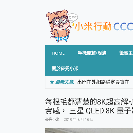
Skip
to
content
HOME
手機開箱/周邊
筆電主
關於麥兜小米
最新文章:
出門在外網路穩定最實在 「
「AUSNAT R1 錄音
CP 值天花板~ Bongco
每根毛都清楚的8K超高解
專為 PC上的 XBOX和掌機設計
台灣製攝影機在這裡，100%全無
實感， 三星 QLED 8K 量子
測
麥兜小米
2019 年 8 月 16 日
電力超超超持久 MSI 微星 Pre
超懂拍、耐用 AI 街拍機~ re