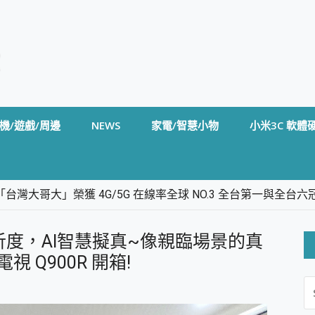
機/遊戲/周邊
NEWS
家電/智慧小物
小米3C 軟體
台灣大哥大」榮獲 4G/5G 在線率全球 NO.3 全台第一與全
卡」開箱評測~ 終結會議紀錄地獄，自動生成摘要報告，200+語言
m BS5 足球君開箱~ 短焦投影機 3千元就能擁有！ 折扣碼在這～
析度，AI智慧擬真~像親臨場景的真
的 FireCuda X1070 SSD 固態硬碟開箱 評測
線設計 SpotCam Solo Eco 太陽能防水雲端攝影機 SpotCam
電視 Q900R 開箱!
S
stige 14 AI+ D3MG-031TW 14吋 開箱評價，AI輕薄商務筆電 Co
FO
alme 16 Pro 開箱評價~ 2 億畫素 LumaColor 影像、持久續航與