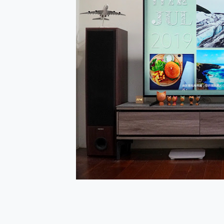
多個願望一次滿足 超強散熱 微星
一吸完美對位 擁有超強吸力
OPPO 哈蘇 300mm 專
Motorola edge 70 p
近八千元的 Soundcore L
ASUS Pad 全面應援 M