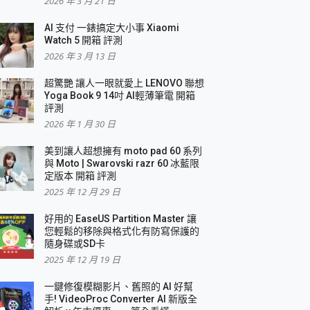
2026 年 3 月 21 日
AI 支付 一錶搞定大小事 Xiaomi
簡單
Watch 5 開箱 評測
2026 年 3 月 13 日
超驚艷 讓人一眼就愛上 LENOVO 聯想
Yoga Book 9 14吋 AI輕薄筆電 開箱
評測
2026 年 1 月 30 日
美到讓人超想擁有 moto pad 60 系列
與 Moto | Swarovski razr 60 冰藍限
定版本 開箱 評測
2025 年 12 月 29 日
好用的 EaseUS Partition Master 讓
您輕鬆的移除與格式化有防寫保護的
隨身碟或SD卡
2025 年 12 月 19 日
一鍵修復模糊影片、舊照的 AI 好幫
手! VideoProc Converter AI 新版全