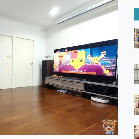
6 Ultra系列保護貼怎麼選？imos AR 低反光玻璃、藍寶石鏡頭
mi Watch 5 開箱 評測
O 聯想 Yoga Book 9 14吋 AI輕薄筆電 開箱 評測
60 系列 與 Moto | Swarovski razr 60 冰藍限定版本 開箱 評測
tion Master 讓您輕鬆的移除與格式化有防寫保護的隨身碟或SD卡
好幫手! VideoProc Converter AI 新版全解析 × 年末優惠
B藍牙音響 氛圍情境燈 我通通都要！ Starfish 2 幻彩膠囊投影
GravaStar Mercury K1 系列 異星機械鍵盤與 Mercury 
！MSI MPG 491CQP QD-OLED 超寬曲面電競螢幕，
證的防護來囉！ imos 首家導入 UL MCV 行銷宣告驗證的手機配件品牌
 爽爽帶回家 歡慶 EaseUS 21 週年到來，「Slogan 海報徵稿活動」
的 ONPRO MagReact MXs2 5000mAh薄型磁吸無線急速行
ON POCKET PRO 穿戴式智慧冷暖調溫裝置 開箱 評測
yGo全新升級，GO Fest 五折優惠嗨翻天！支援 iOS/Android！
 Pro 與 S25 Ultra 誰能滿足全場景拍攝需求？
in AI 智慧錄音膠囊~ 您的AI 秘書已上線 每月免費送你 300分鐘轉
囉！AGI亞奇雷 AI・Gaming・創作儲存方案登場，趕快來AGI亞奇雷
RO MagReact M5 10000mAh 5合1 磁吸無線急速行動電源
電急便｜行動儲能救車電源】 可靠的旅行夥伴！帶給您優異的安全性
「MSI微星 Modern MD272UPSW 27型」 4K IPS 輕薄