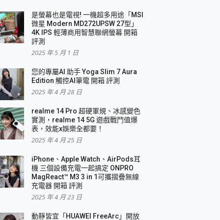
是螢幕也是電視! 一機超多用途「MSI
微星 Modern MD272UPSW 27型」
4K IPS 輕薄商用智慧聯網螢幕 開箱
評測
2025 年 5 月 1 日
您的專屬AI 助手 Yoga Slim 7 Aura
Edition 觸控AI筆電 開箱 評測
2025 年 4 月 28 日
realme 14 Pro 超硬軍規、冰感變色
實測，realme 14 5G 遊戲戰鬥值爆
表，效能x娛樂全都要！
2025 年 4 月 25 日
iPhone、Apple Watch、AirPods耳
機 三個設備充電一起搞定 ONPRO
MagReact™ M3 3 in 1可攜摺疊無線
充電器 開箱 評測
2025 年 4 月 23 日
動靜皆宜「HUAWEI FreeArc」開放