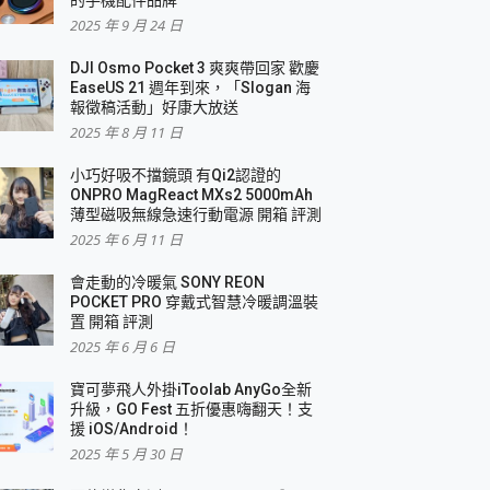
2025 年 9 月 24 日
DJI Osmo Pocket 3 爽爽帶回家 歡慶
EaseUS 21 週年到來，「Slogan 海
報徵稿活動」好康大放送
2025 年 8 月 11 日
小巧好吸不擋鏡頭 有Qi2認證的
ONPRO MagReact MXs2 5000mAh
薄型磁吸無線急速行動電源 開箱 評測
2025 年 6 月 11 日
會走動的冷暖氣 SONY REON
POCKET PRO 穿戴式智慧冷暖調溫裝
置 開箱 評測
2025 年 6 月 6 日
寶可夢飛人外掛iToolab AnyGo全新
升級，GO Fest 五折優惠嗨翻天！支
援 iOS/Android！
2025 年 5 月 30 日