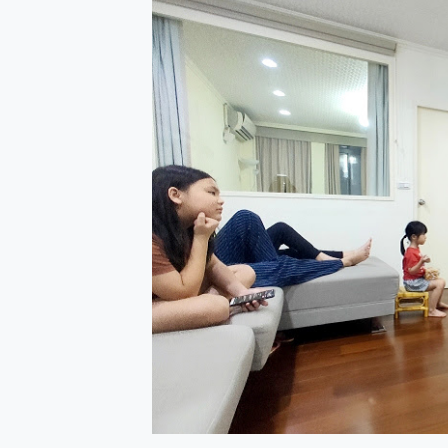
防窺黑科技 Galaxy S2
AI 支付 一錶搞定大小事 Xiao
超驚艷 讓人一眼就愛上 LENOV
美到讓人超想擁有 moto pad 
好用的 EaseUS Parti
一鍵修復模糊影片、舊照的 AI 
小朋友才做選擇 投影機 RG
式生活新體驗
外型超吸晴~ 給您絕佳操控體驗 
開箱~變身「蜘蛛人」椅子軍師
iPhone 17 系列 有認
DJI Osmo Pocket 3
小巧好吸不擋鏡頭 有Qi2認證
會走動的冷暖氣 SONY RE
寶可夢飛人外掛iToolab An
百倍變焦實測~ vivo X200
超好用的 PLAUD NoteP
COMPUTEX 2025 來
自帶線的 有線無線都能充 ONP
飛利浦 JS7310 ⚡【
是螢幕也是電視! 一機超多用途