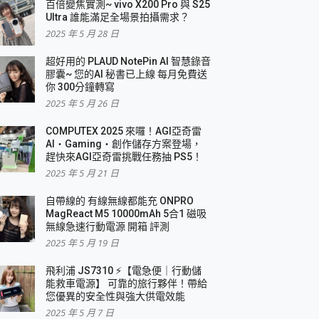
百倍變焦實測~ vivo X200 Pro 與 S25
Ultra 誰能滿足全場景拍攝需求？
2025 年 5 月 28 日
超好用的 PLAUD NotePin AI 智慧錄音
膠囊~ 您的AI 秘書已上線 每月免費送
你 300分鐘轉寫
2025 年 5 月 26 日
COMPUTEX 2025 來囉！AGI亞奇雷
AI・Gaming・創作儲存方案登場，
趕快來AGI亞奇雷挑戰任務抽 PS5！
2025 年 5 月 21 日
自帶線的 有線無線都能充 ONPRO
MagReact M5 10000mAh 5合1 磁吸
無線急速行動電源 開箱 評測
2025 年 5 月 19 日
飛利浦 JS7310 ⚡【電急便｜行動儲
能救車電源】 可靠的旅行夥伴！帶給
您優異的安全性與強大供電效能
2025 年 5 月 7 日