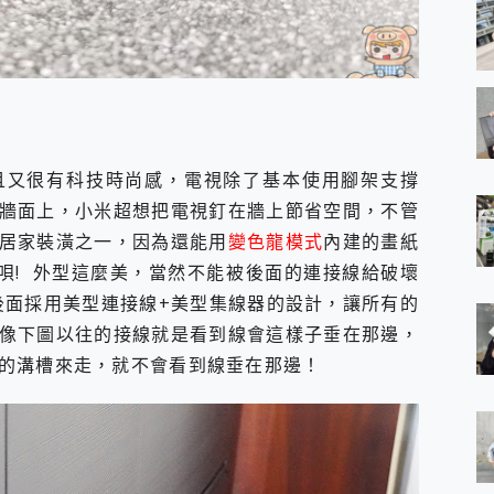
且又很有科技時尚感，電視除了基本使用腳架支撐
牆面上，小米超想把電視釘在牆上節省空間，不管
居家裝潢之一，因為還能用
變色龍模式
內建的畫紙
唄! 外型這麼美，當然不能被後面的連接線給破壞
0R 後面採用美型連接線+美型集線器的設計，讓所有的
像下圖以往的接線就是看到線會這樣子垂在那邊，
的溝槽來走，就不會看到線垂在那邊！