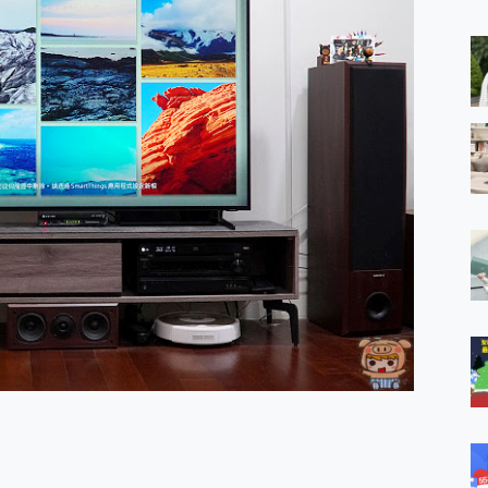
 MSI Claw A1M-026TW 電競掌機 開箱 評測
與超好用的隱磁支架 O-ONE MAG 最會吸的行動電源 開箱 評測
業增距鏡實測：Find X9 Ultra 光學長焦隨手拍，紀錄生活就是這麼
ro 及 moto g37 power上市，登錄在送飛利浦氣炸鍋
iberty 5 Pro Max，有螢幕的耳機會是智商稅嗎?
e Time，加碼愛奇藝黃金雙周卡體驗，專案價最低 NT$0 起