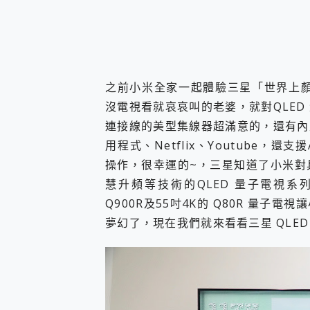
您的專屬AI 助手 Yoga Slim
realme 14 Pro 超硬
iPhone、Apple Watc
動靜皆宜「HUAWEI Fr
好玩好拍 vivo V50 ~ 口
之前小米全家一起體驗三星「世界上顏質
25種洗烘模式一機搞定! Rob
給 MSI Claw 系列電競掌機
沒電視看就哀哀叫的老婆，就對QLE
B&O 精品級音響! Home+
連接線的美型集線器超滿意的，還有內
2億 APO蔡司長焦神機降臨~ v
用程式、Netflix、Youtube，還支
EaseUS Vocal Rem
操作，很幸運的~，三星知道了小米對
3 個超值 MHN 飛人工具分享
Locawhere AnyTo 
慧升頻等技術的QLED 量子電視系列念
小體積 40000mAh 超大
Q900R及55吋4K的 Q80R 量
97.3% 恢復率，資料救援就是這麼
夢幻了，現在我們就來看看三星 QLED
磁碟系統大風吹 有了 磁碟管理程式
全新 SONY Xperia 
Xiaomi 14 Ultra 開箱
vivo TWS 3e 真
MSI Claw 掌機專屬配件包 
人像旗艦 vivo V30 系