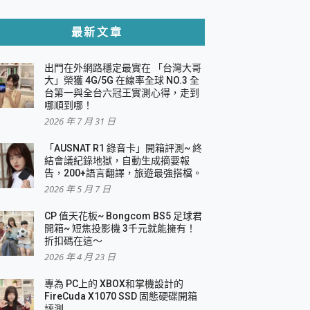
貼與軍規防摔殼完整開箱評價
最新文章
出門在外網路穩定最實在 「台灣大哥
，一篇全看懂
大」榮獲 4G/5G 在線率全球 NO.3 全
台第一與全台六冠王實測心得，走到
機｜結合「 智慧投影 & 煥彩流動 」的沈浸
哪順到哪！
2026 年 7 月 31 日
X 系列 輕量無線電競滑鼠 開箱 評測
多工辦公、爽度滿滿的終極桌面體驗
「AUSNAT R1 錄音卡」開箱評測~ 終
結會議紀錄地獄，自動生成摘要報
好康大放送
告，200+語言翻譯，旅遊最強搭檔。
動電源 開箱 評測
2026 年 5 月 7 日
CP 值天花板~ Bongcom BS5 足球君
開箱~ 短焦投影機 3千元就能擁有！
折扣碼在這～
寫
2026 年 4 月 23 日
挑戰任務抽 PS5！
 開箱 評測
專為 PC上的 XBOX和掌機設計的
與強大供電效能
FireCuda X1070 SSD 固態硬碟開箱
商用智慧聯網螢幕 開箱 評測
評測