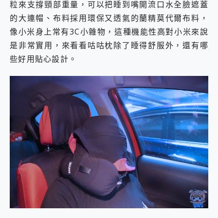
粒來支撐頸部重量，可以把睡到嘴開流口水全臉遮蓋
2億 APO蔡司長焦神機降臨~ vivo X200 Pro、vivo X200 就是這麼好拍
的大連帽、布料採用環保又透氣的蘭精莫代爾布料，
EaseUS Vocal Remover 免費線上去聲器一鍵去除人聲 人聲 音樂分離 2024 消除人聲推薦
3 個超值 MHN 飛人工具分享~~ iToolab AnyGo 魔物獵人 Now飛人 ios教學 不出門也可以到處走
像小米身上常有3C小雜物，這種機能性高對小米來說
Locawhere AnyTo 寶可夢飛人 AnyTo 不出門也可以飛遍全世界
是非常實用，來看看咕咕枕除了睡得舒服外，還有哪
小體積 40000mAh 超大容量 一次充5個設備 充好充滿 CUKTECH 酷態科 300W 微型充電站 開箱 評測
些好用貼心設計。
97.3% 恢復率，資料救援就是這麼簡單 EaseUS Data Recovery Wizard Free 18.0.0 業界最好的資料救援軟體
磁碟系統大風吹 有了 磁碟管理程式 EaseUS Partition Master 就是這麼簡單
全新 SONY Xperia 1 VI 開箱! 相機實測! 長焦覆蓋更遠更清晰、2日長續航、頂尖影音娛樂效能~
Xiaomi 14 Ultra 開箱 評測~ 有深度的 Leica 影像旗艦手機! 加碼小旗艦 Xiaomi 14 開箱 評測
vivo TWS 3e 真無線藍牙耳機智慧降噪升級、音質明亮溫潤，並支援雙設備連接~
MSI Claw 掌機專屬配件包 來囉 完美保護 MSI Claw A1M-026TW 電競掌機
人像旗艦 vivo V30 系列 開箱 評測! 首搭蔡司光學鏡頭、攝影棚級柔光環、拍攝功能最好玩的美拍神機 vivo V30 Pro
多個願望一次滿足 超強散熱 微星 MSI Claw A1M-026TW 電競掌機 開箱 評測
一吸完美對位 擁有超強吸力與超好用的隱磁支架 O-ONE MAG 最會吸的行動電源 開箱 評測
OPPO 哈蘇 300mm 專業增距鏡實測：Find X9 Ultra 光學長焦隨手拍，紀錄生活就是這麼簡單
Motorola edge 70 pro 及 moto g37 power上市，登錄在送飛利浦氣炸鍋
近八千元的 Soundcore Liberty 5 Pro Max，有螢幕的耳機會是智商稅嗎?
ASUS Pad 全面應援 Me Time，加碼愛奇藝黃金雙周卡體驗，專案價最低 NT$0 起