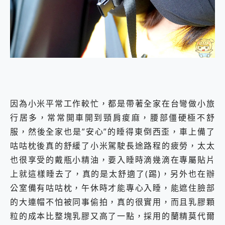
因為小米平常工作較忙，都是帶著全家在台彎做小旅
行居多，常常開車開到頸肩痠麻，腰部僵硬極不舒
服，然後全家也是”安心”的睡得東倒西歪，車上備了
咕咕枕後真的舒緩了小米駕駛長途路程的疲勞，太太
也很享受的戴瓶小精油，要入睡時滴幾滴在專屬貼片
上就這樣睡去了，真的是太舒適了(踢)，另外也在辦
公室備有咕咕枕，午休時才能專心入睡，能遮住臉部
的大連帽不怕被同事偷拍，真的很實用，而且乳膠顆
粒的成本比整塊乳膠又高了一點，採用的蘭精莫代爾