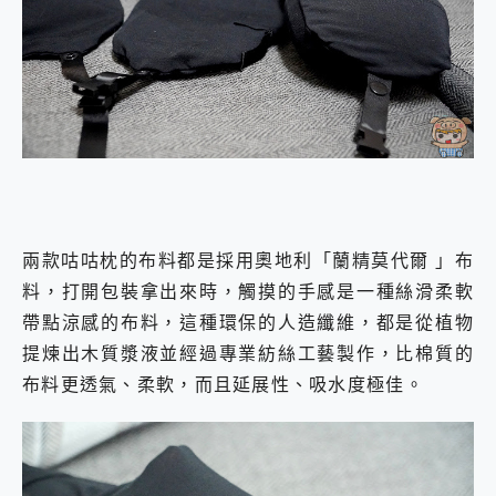
兩款咕咕枕的布料都是採用奧地利「蘭精莫代爾 」布
料，打開包裝拿出來時，觸摸的手感是一種絲滑柔軟
帶點涼感的布料，這種環保的人造纖維，都是從植物
提煉出木質漿液並經過專業紡絲工藝製作，比棉質的
布料更透氣、柔軟，而且延展性、吸水度極佳。