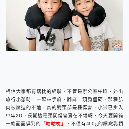
外型超吸晴~ 給您絕佳操控體驗 GravaStar Mercury K1 系列 異星機械鍵盤與 Mercury X 系列 輕量無線電競滑鼠 開箱 評測
開箱~變身「蜘蛛人」椅子軍師！MSI MPG 491CQP QD-OLED 超寬曲面電競螢幕，多工辦公、爽度滿滿的終極桌面體驗
iPhone 17 系列 有認證的防護來囉！ imos 首家導入 UL MCV 行銷宣告驗證的手機配件品牌
DJI Osmo Pocket 3 爽爽帶回家 歡慶 EaseUS 21 週年到來，「Slogan 海報徵稿活動」好康大放送
小巧好吸不擋鏡頭 有Qi2認證的 ONPRO MagReact MXs2 5000mAh薄型磁吸無線急速行動電源 開箱 評測
會走動的冷暖氣 SONY REON POCKET PRO 穿戴式智慧冷暖調溫裝置 開箱 評測
寶可夢飛人外掛iToolab AnyGo全新升級，GO Fest 五折優惠嗨翻天！支援 iOS/Android！
百倍變焦實測~ vivo X200 Pro 與 S25 Ultra 誰能滿足全場景拍攝需求？
超好用的 PLAUD NotePin AI 智慧錄音膠囊~ 您的AI 秘書已上線 每月免費送你 300分鐘轉寫
COMPUTEX 2025 來囉！AGI亞奇雷 AI・Gaming・創作儲存方案登場，趕快來AGI亞奇雷挑戰任務抽 PS5！
自帶線的 有線無線都能充 ONPRO MagReact M5 10000mAh 5合1 磁吸無線急速行動電源 開箱 評測
飛利浦 JS7310 ⚡【電急便｜行動儲能救車電源】 可靠的旅行夥伴！帶給您優異的安全性與強大供電效能
是螢幕也是電視! 一機超多用途「MSI微星 Modern MD272UPSW 27型」 4K IPS 輕薄商用智慧聯網螢幕 開箱 評測
您的專屬AI 助手 Yoga Slim 7 Aura Edition 觸控AI筆電 開箱 評測
realme 14 Pro 超硬軍規、冰感變色實測，realme 14 5G 遊戲戰鬥值爆表，效能x娛樂全都要！
相信大家都有落枕的經驗，不管是辦公室午睡、外出
iPhone、Apple Watch、AirPods耳機 三個設備充電一起搞定 ONPRO MagReact™ M3 3 in 1可攜摺疊無線充電器 開箱 評測
旅行小憩時，一醒來手麻、腳麻，頸肩僵硬，那種肌
動靜皆宜「HUAWEI FreeArc」開放式耳掛耳機，無感配戴! 超穩超服貼，音質、通話也很優質
肉被壓迫的不適，真的對頸部是種傷害，小米已步入
好玩好拍 vivo V50 ~ 口袋裡的 Zeiss 潮流攝影棚!
25種洗烘模式一機搞定! Roborock 衣莉莎白 H1 Neo分子篩洗脫烘 AI 滾筒洗衣機
中年XD，長期這種頸間傷害實在不堪呀，今天要開箱
給 MSI Claw 系列電競掌機 最完美的家 MSI Nest Docking Station 掌機專屬擴充底座 開箱 評測
一款面面俱到的
「咕咕枕」
，不僅有400g的細緻乳顆
B&O 精品級音響! Home+ 中嘉寬頻 SoundBox 劇院串流盒 開箱 評測