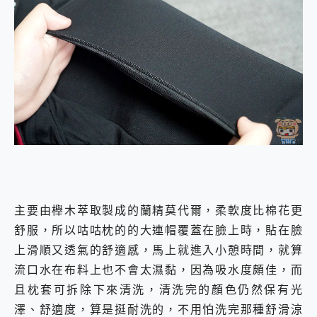
主要由櫸木萃取製成的蘭精莫代爾，柔軟度比棉花更
舒服，所以咕咕枕的的大連帽覆蓋在臉上時，貼在臉
上滑順又透氣的舒適感，馬上就進入小憩時間，就算
流口水在布料上也不會太濕黏，因為吸水度頗佳，而
且枕套可拆除下來清洗，清洗完的顏色仍然保有光
澤、舒適度，算是挺耐洗的，不用怕洗完那種舒滑涼