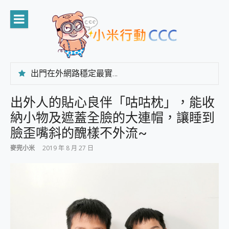
Skip
to
content
出門在外網路穩定最實在 「台灣大哥大」榮獲 4G/5G 在線率全球 NO.3 全台第一與全台六冠王實測心得，走到哪順到哪！
「AUSNAT R1 錄音卡」開箱評測~ 終結會議紀錄地獄，自動生成摘要報告，200+語言翻譯，旅遊最強搭檔。
CP 值天花板~ Bongcom BS5 足球君開箱~ 短焦投影機 3千元就能擁有！ 折扣碼在這～
出外人的貼心良伴「咕咕枕」，能收
專為 PC上的 XBOX和掌機設計的 FireCuda X1070 SSD 固態硬碟開箱 評測
納小物及遮蓋全臉的大連帽，讓睡到
台灣製攝影機在這裡，100%全無線設計 SpotCam Solo Eco 太陽能防水雲端攝影機 SpotCam Solo 3 2.5K高畫質戶外攝影機 開箱 評測
電力超超超持久 MSI 微星 Prestige 14 AI+ D3MG-031TW 14吋 開箱評價，AI輕薄商務筆電 Copilot+ PC
臉歪嘴斜的醜樣不外流~
超懂拍、耐用 AI 街拍機~ realme 16 Pro 開箱評價~ 2 億畫素 LumaColor 影像、持久續航與 IP69K 高防護
麥兜小米
2019 年 8 月 27 日
防窺黑科技 Galaxy S26 Ultra系列保護貼怎麼選？imos AR 低反光玻璃、藍寶石鏡頭貼與軍規防摔殼完整開箱評價
AI 支付 一錶搞定大小事 Xiaomi Watch 5 開箱 評測
超驚艷 讓人一眼就愛上 LENOVO 聯想 Yoga Book 9 14吋 AI輕薄筆電 開箱 評測
美到讓人超想擁有 moto pad 60 系列 與 Moto | Swarovski razr 60 冰藍限定版本 開箱 評測
好用的 EaseUS Partition Master 讓您輕鬆的移除與格式化有防寫保護的隨身碟或SD卡
一鍵修復模糊影片、舊照的 AI 好幫手! VideoProc Converter AI 新版全解析 × 年末優惠，一篇全看懂
小朋友才做選擇 投影機 RGB藍牙音響 氛圍情境燈 我通通都要！ Starfish 2 幻彩膠囊投影機｜結合「 智慧投影 & 煥彩流動 」的沈浸式生活新體驗