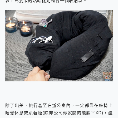
袋，充氣版的咕咕枕則是各一個收納袋。
除了出差、旅行甚至在辦公室內，一定都靠在座椅上
睡覺休息或趴著睡(除非公司你家開的能躺平XD)，醒