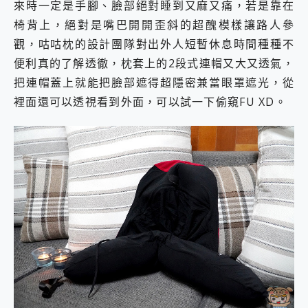
來時一定是手腳、臉部絕對睡到又麻又痛，若是靠在
椅背上，絕對是嘴巴開開歪斜的超醜模樣讓路人參
觀，咕咕枕的設計團隊對出外人短暫休息時間種種不
便利真的了解透徹，枕套上的2段式連帽又大又透氣，
把連帽蓋上就能把臉部遮得超隱密兼當眼罩遮光，從
裡面還可以透視看到外面，可以試一下偷窺FU XD。