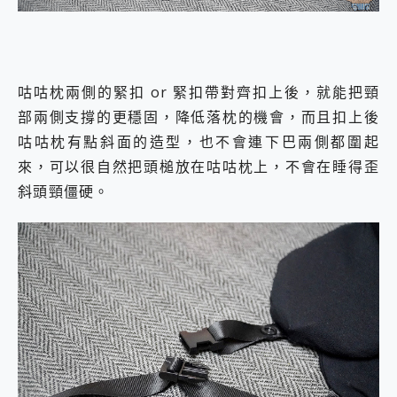
咕咕枕兩側的緊扣 or 緊扣帶對齊扣上後，就能把頸
部兩側支撐的更穩固，降低落枕的機會，而且扣上後
咕咕枕有點斜面的造型，也不會連下巴兩側都圍起
來，可以很自然把頭槌放在咕咕枕上，不會在睡得歪
斜頭頸僵硬。