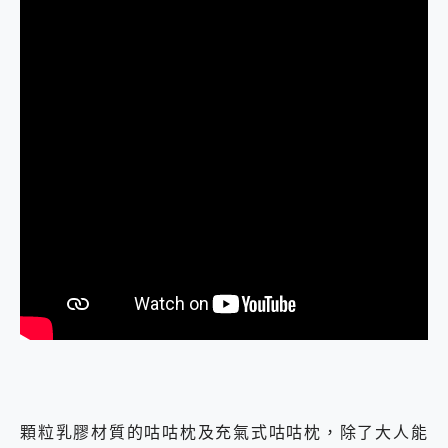
顆粒乳膠材質的咕咕枕及充氣式咕咕枕，除了大人能