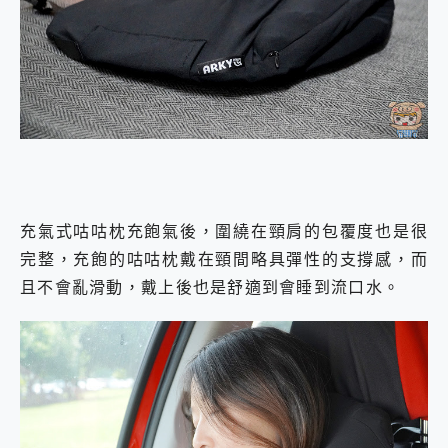
充氣式咕咕枕充飽氣後，圍繞在頸肩的包覆度也是很
完整，充飽的咕咕枕戴在頸間略具彈性的支撐感，而
且不會亂滑動，戴上後也是舒適到會睡到流口水。