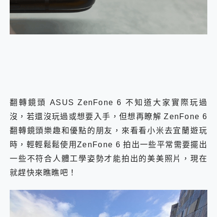
外型超吸晴~ 給您絕佳操控體驗 GravaStar Mercury K1 系列 異星機械鍵盤與 Mercury X 系列 輕量無線電競滑鼠 開箱 評測
開箱~變身「蜘蛛人」椅子軍師！MSI MPG 491CQP QD-OLED 超寬曲面電競螢幕，多工辦公、爽度滿滿的終極桌面體驗
iPhone 17 系列 有認證的防護來囉！ imos 首家導入 UL MCV 行銷宣告驗證的手機配件品牌
DJI Osmo Pocket 3 爽爽帶回家 歡慶 EaseUS 21 週年到來，「Slogan 海報徵稿活動」好康大放送
小巧好吸不擋鏡頭 有Qi2認證的 ONPRO MagReact MXs2 5000mAh薄型磁吸無線急速行動電源 開箱 評測
會走動的冷暖氣 SONY REON POCKET PRO 穿戴式智慧冷暖調溫裝置 開箱 評測
寶可夢飛人外掛iToolab AnyGo全新升級，GO Fest 五折優惠嗨翻天！支援 iOS/Android！
百倍變焦實測~ vivo X200 Pro 與 S25 Ultra 誰能滿足全場景拍攝需求？
超好用的 PLAUD NotePin AI 智慧錄音膠囊~ 您的AI 秘書已上線 每月免費送你 300分鐘轉寫
COMPUTEX 2025 來囉！AGI亞奇雷 AI・Gaming・創作儲存方案登場，趕快來AGI亞奇雷挑戰任務抽 PS5！
翻轉鏡頭 ASUS ZenFone 6 不知道大家實際玩過
自帶線的 有線無線都能充 ONPRO MagReact M5 10000mAh 5合1 磁吸無線急速行動電源 開箱 評測
沒，若還沒玩過或想要入手，但想再瞭解 ZenFone 6
飛利浦 JS7310 ⚡【電急便｜行動儲能救車電源】 可靠的旅行夥伴！帶給您優異的安全性與強大供電效能
是螢幕也是電視! 一機超多用途「MSI微星 Modern MD272UPSW 27型」 4K IPS 輕薄商用智慧聯網螢幕 開箱 評測
翻轉鏡頭樂趣和優點的朋友，來看看小米去宜蘭遊玩
您的專屬AI 助手 Yoga Slim 7 Aura Edition 觸控AI筆電 開箱 評測
時，輕輕鬆鬆使用ZenFone 6 拍出一些平常需要擺出
realme 14 Pro 超硬軍規、冰感變色實測，realme 14 5G 遊戲戰鬥值爆表，效能x娛樂全都要！
一些不符合人體工學姿勢才能拍出的美美照片，現在
iPhone、Apple Watch、AirPods耳機 三個設備充電一起搞定 ONPRO MagReact™ M3 3 in 1可攜摺疊無線充電器 開箱 評測
動靜皆宜「HUAWEI FreeArc」開放式耳掛耳機，無感配戴! 超穩超服貼，音質、通話也很優質
就趕快來瞧瞧吧！
好玩好拍 vivo V50 ~ 口袋裡的 Zeiss 潮流攝影棚!
25種洗烘模式一機搞定! Roborock 衣莉莎白 H1 Neo分子篩洗脫烘 AI 滾筒洗衣機
給 MSI Claw 系列電競掌機 最完美的家 MSI Nest Docking Station 掌機專屬擴充底座 開箱 評測
B&O 精品級音響! Home+ 中嘉寬頻 SoundBox 劇院串流盒 開箱 評測