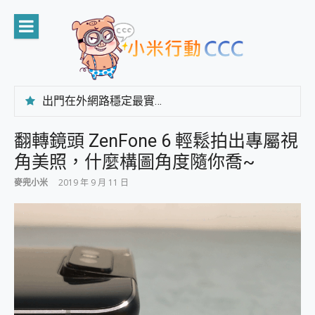
Skip
to
content
出門在外網路穩定最實在 「台灣大哥大」榮獲 4G/5G 在線率全球 NO.3 全台第一與全台六冠王實測心得，走到哪順到哪！
「AUSNAT R1 錄音卡」開箱評測~ 終結會議紀錄地獄，自動生成摘要報告，200+語言翻譯，旅遊最強搭檔。
CP 值天花板~ Bongcom BS5 足球君開箱~ 短焦投影機 3千元就能擁有！ 折扣碼在這～
翻轉鏡頭 ZenFone 6 輕鬆拍出專屬視
專為 PC上的 XBOX和掌機設計的 FireCuda X1070 SSD 固態硬碟開箱 評測
角美照，什麼構圖角度隨你喬~
台灣製攝影機在這裡，100%全無線設計 SpotCam Solo Eco 太陽能防水雲端攝影機 SpotCam Solo 3 2.5K高畫質戶外攝影機 開箱 評測
電力超超超持久 MSI 微星 Prestige 14 AI+ D3MG-031TW 14吋 開箱評價，AI輕薄商務筆電 Copilot+ PC
麥兜小米
2019 年 9 月 11 日
超懂拍、耐用 AI 街拍機~ realme 16 Pro 開箱評價~ 2 億畫素 LumaColor 影像、持久續航與 IP69K 高防護
防窺黑科技 Galaxy S26 Ultra系列保護貼怎麼選？imos AR 低反光玻璃、藍寶石鏡頭貼與軍規防摔殼完整開箱評價
AI 支付 一錶搞定大小事 Xiaomi Watch 5 開箱 評測
超驚艷 讓人一眼就愛上 LENOVO 聯想 Yoga Book 9 14吋 AI輕薄筆電 開箱 評測
美到讓人超想擁有 moto pad 60 系列 與 Moto | Swarovski razr 60 冰藍限定版本 開箱 評測
好用的 EaseUS Partition Master 讓您輕鬆的移除與格式化有防寫保護的隨身碟或SD卡
一鍵修復模糊影片、舊照的 AI 好幫手! VideoProc Converter AI 新版全解析 × 年末優惠，一篇全看懂
小朋友才做選擇 投影機 RGB藍牙音響 氛圍情境燈 我通通都要！ Starfish 2 幻彩膠囊投影機｜結合「 智慧投影 & 煥彩流動 」的沈浸式生活新體驗