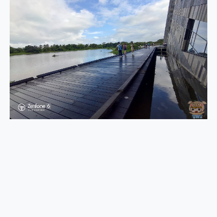
2億 APO蔡司長焦神機降臨~ vivo X200 Pro、vivo X200 就是這麼好拍
EaseUS Vocal Remover 免費線上去聲器一鍵去除人聲 人聲 音樂分離 2024 消除人聲推薦
3 個超值 MHN 飛人工具分享~~ iToolab AnyGo 魔物獵人 Now飛人 ios教學 不出門也可以到處走
Locawhere AnyTo 寶可夢飛人 AnyTo 不出門也可以飛遍全世界
小體積 40000mAh 超大容量 一次充5個設備 充好充滿 CUKTECH 酷態科 300W 微型充電站 開箱 評測
97.3% 恢復率，資料救援就是這麼簡單 EaseUS Data Recovery Wizard Free 18.0.0 業界最好的資料救援軟體
磁碟系統大風吹 有了 磁碟管理程式 EaseUS Partition Master 就是這麼簡單
全新 SONY Xperia 1 VI 開箱! 相機實測! 長焦覆蓋更遠更清晰、2日長續航、頂尖影音娛樂效能~
Xiaomi 14 Ultra 開箱 評測~ 有深度的 Leica 影像旗艦手機! 加碼小旗艦 Xiaomi 14 開箱 評測
vivo TWS 3e 真無線藍牙耳機智慧降噪升級、音質明亮溫潤，並支援雙設備連接~
MSI Claw 掌機專屬配件包 來囉 完美保護 MSI Claw A1M-026TW 電競掌機
人像旗艦 vivo V30 系列 開箱 評測! 首搭蔡司光學鏡頭、攝影棚級柔光環、拍攝功能最好玩的美拍神機 vivo V30 Pro
多個願望一次滿足 超強散熱 微星 MSI Claw A1M-026TW 電競掌機 開箱 評測
一吸完美對位 擁有超強吸力與超好用的隱磁支架 O-ONE MAG 最會吸的行動電源 開箱 評測
業界首例百人盲測揭密，Shark EVOPOWER SYSTEM NEO+ 實測，如何精準解決居家清潔三大痛點？
OPPO 哈蘇 300mm 專業增距鏡實測：Find X9 Ultra 光學長焦隨手拍，紀錄生活就是這麼簡單
Motorola edge 70 pro 及 moto g37 power上市，登錄在送飛利浦氣炸鍋
近八千元的 Soundcore Liberty 5 Pro Max，有螢幕的耳機會是智商稅嗎?