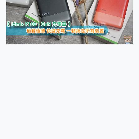
外型超吸晴~ 給您絕佳操控體驗 GravaStar Mercury K1 系列 異星機械鍵盤與 Mercury X 系列 輕量無線電競滑鼠 開箱 評測
開箱~變身「蜘蛛人」椅子軍師！MSI MPG 491CQP QD-OLED 超寬曲面電競螢幕，多工辦公、爽度滿滿的終極桌面體驗
iPhone 17 系列 有認證的防護來囉！ imos 首家導入 UL MCV 行銷宣告驗證的手機配件品牌
DJI Osmo Pocket 3 爽爽帶回家 歡慶 EaseUS 21 週年到來，「Slogan 海報徵稿活動」好康大放送
小巧好吸不擋鏡頭 有Qi2認證的 ONPRO MagReact MXs2 5000mAh薄型磁吸無線急速行動電源 開箱 評測
會走動的冷暖氣 SONY REON POCKET PRO 穿戴式智慧冷暖調溫裝置 開箱 評測
寶可夢飛人外掛iToolab AnyGo全新升級，GO Fest 五折優惠嗨翻天！支援 iOS/Android！
百倍變焦實測~ vivo X200 Pro 與 S25 Ultra 誰能滿足全場景拍攝需求？
超好用的 PLAUD NotePin AI 智慧錄音膠囊~ 您的AI 秘書已上線 每月免費送你 300分鐘轉寫
COMPUTEX 2025 來囉！AGI亞奇雷 AI・Gaming・創作儲存方案登場，趕快來AGI亞奇雷挑戰任務抽 PS5！
自帶線的 有線無線都能充 ONPRO MagReact M5 10000mAh 5合1 磁吸無線急速行動電源 開箱 評測
飛利浦 JS7310 ⚡【電急便｜行動儲能救車電源】 可靠的旅行夥伴！帶給您優異的安全性與強大供電效能
是螢幕也是電視! 一機超多用途「MSI微星 Modern MD272UPSW 27型」 4K IPS 輕薄商用智慧聯網螢幕 開箱 評測
您的專屬AI 助手 Yoga Slim 7 Aura Edition 觸控AI筆電 開箱 評測
realme 14 Pro 超硬軍規、冰感變色實測，realme 14 5G 遊戲戰鬥值爆表，效能x娛樂全都要！
iPhone、Apple Watch、AirPods耳機 三個設備充電一起搞定 ONPRO MagReact™ M3 3 in 1可攜摺疊無線充電器 開箱 評測
動靜皆宜「HUAWEI FreeArc」開放式耳掛耳機，無感配戴! 超穩超服貼，音質、通話也很優質
好玩好拍 vivo V50 ~ 口袋裡的 Zeiss 潮流攝影棚!
25種洗烘模式一機搞定! Roborock 衣莉莎白 H1 Neo分子篩洗脫烘 AI 滾筒洗衣機
給 MSI Claw 系列電競掌機 最完美的家 MSI Nest Docking Station 掌機專屬擴充底座 開箱 評測
B&O 精品級音響! Home+ 中嘉寬頻 SoundBox 劇院串流盒 開箱 評測