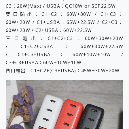
C3：20W(Max) / USBA：QC18W or SCP22.5W
雙口輸出：C1+C2：60W+30W / C1+C3：
60W+20W / C1+USBA：65W+22.5W / C2+C3：
60W+20W / C2+USBA：60W+22.5W
三口輸出：C1+C2+C3：60W+30W+20W
/ C1+C2+USBA：60W+30W+22.5W
/ C1+C3+USBA：60W+10W+10W /
C3+C3+USBA：60W+10W+10W
四口輸出：C1+C2+(C3+USBA)：45W+30W+20W