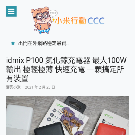
Skip
to
content
出門在外網路穩定最實在 「台灣大哥大」榮獲 4G/5G 在線率全球 NO.3 全台第一與全台六冠王實測心得，走到哪順到哪！
「AUSNAT R1 錄音卡」開箱評測~ 終結會議紀錄地獄，自動生成摘要報告，200+語言翻譯，旅遊最強搭檔。
CP 值天花板~ Bongcom BS5 足球君開箱~ 短焦投影機 3千元就能擁有！ 折扣碼在這～
idmix P100 氮化鎵充電器 最大100W
專為 PC上的 XBOX和掌機設計的 FireCuda X1070 SSD 固態硬碟開箱 評測
輸出 極輕極薄 快速充電 一顆搞定所
台灣製攝影機在這裡，100%全無線設計 SpotCam Solo Eco 太陽能防水雲端攝影機 SpotCam Solo 3 2.5K高畫質戶外攝影機 開箱 評測
電力超超超持久 MSI 微星 Prestige 14 AI+ D3MG-031TW 14吋 開箱評價，AI輕薄商務筆電 Copilot+ PC
有裝置
超懂拍、耐用 AI 街拍機~ realme 16 Pro 開箱評價~ 2 億畫素 LumaColor 影像、持久續航與 IP69K 高防護
麥兜小米
2021 年 2 月 25 日
防窺黑科技 Galaxy S26 Ultra系列保護貼怎麼選？imos AR 低反光玻璃、藍寶石鏡頭貼與軍規防摔殼完整開箱評價
AI 支付 一錶搞定大小事 Xiaomi Watch 5 開箱 評測
超驚艷 讓人一眼就愛上 LENOVO 聯想 Yoga Book 9 14吋 AI輕薄筆電 開箱 評測
美到讓人超想擁有 moto pad 60 系列 與 Moto | Swarovski razr 60 冰藍限定版本 開箱 評測
好用的 EaseUS Partition Master 讓您輕鬆的移除與格式化有防寫保護的隨身碟或SD卡
一鍵修復模糊影片、舊照的 AI 好幫手! VideoProc Converter AI 新版全解析 × 年末優惠，一篇全看懂
小朋友才做選擇 投影機 RGB藍牙音響 氛圍情境燈 我通通都要！ Starfish 2 幻彩膠囊投影機｜結合「 智慧投影 & 煥彩流動 」的沈浸式生活新體驗