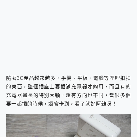
2億 APO蔡司長焦神機降臨~ vivo X200 Pro、vivo X200 就是這麼好拍
EaseUS Vocal Remover 免費線上去聲器一鍵去除人聲 人聲 音樂分離 2024 消除人聲推薦
3 個超值 MHN 飛人工具分享~~ iToolab AnyGo 魔物獵人 Now飛人 ios教學 不出門也可以到處走
Locawhere AnyTo 寶可夢飛人 AnyTo 不出門也可以飛遍全世界
小體積 40000mAh 超大容量 一次充5個設備 充好充滿 CUKTECH 酷態科 300W 微型充電站 開箱 評測
97.3% 恢復率，資料救援就是這麼簡單 EaseUS Data Recovery Wizard Free 18.0.0 業界最好的資料救援軟體
磁碟系統大風吹 有了 磁碟管理程式 EaseUS Partition Master 就是這麼簡單
全新 SONY Xperia 1 VI 開箱! 相機實測! 長焦覆蓋更遠更清晰、2日長續航、頂尖影音娛樂效能~
Xiaomi 14 Ultra 開箱 評測~ 有深度的 Leica 影像旗艦手機! 加碼小旗艦 Xiaomi 14 開箱 評測
vivo TWS 3e 真無線藍牙耳機智慧降噪升級、音質明亮溫潤，並支援雙設備連接~
MSI Claw 掌機專屬配件包 來囉 完美保護 MSI Claw A1M-026TW 電競掌機
隨著3C產品越來越多，手機、平板、電腦等哩哩扣扣
人像旗艦 vivo V30 系列 開箱 評測! 首搭蔡司光學鏡頭、攝影棚級柔光環、拍攝功能最好玩的美拍神機 vivo V30 Pro
的東西，整個插座上要插滿充電器才夠用，而且有的
多個願望一次滿足 超強散熱 微星 MSI Claw A1M-026TW 電競掌機 開箱 評測
一吸完美對位 擁有超強吸力與超好用的隱磁支架 O-ONE MAG 最會吸的行動電源 開箱 評測
充電器還長的特別大顆，還有方向也不同，當很多個
Motorola edge 70 pro 及 moto g37 power上市，登錄在送飛利浦氣炸鍋
要一起插的時候，還會卡到，看了就好阿雜呀！
近八千元的 Soundcore Liberty 5 Pro Max，有螢幕的耳機會是智商稅嗎?
ASUS Pad 全面應援 Me Time，加碼愛奇藝黃金雙周卡體驗，專案價最低 NT$0 起
榮耀 HONOR 600 Pro x MOLLY Limited Edition 限量版開賣，攜手味全龍進駐大巨蛋萬人盛典