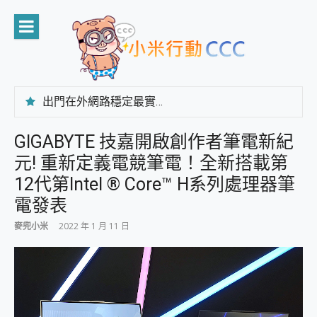
Skip
to
content
出門在外網路穩定最實在 「台灣大哥大」榮獲 4G/5G 在線率全球 NO.3 全台第一與全台六冠王實測心得，走到哪順到哪！
「AUSNAT R1 錄音卡」開箱評測~ 終結會議紀錄地獄，自動生成摘要報告，200+語言翻譯，旅遊最強搭檔。
CP 值天花板~ Bongcom BS5 足球君開箱~ 短焦投影機 3千元就能擁有！ 折扣碼在這～
GIGABYTE 技嘉開啟創作者筆電新紀
專為 PC上的 XBOX和掌機設計的 FireCuda X1070 SSD 固態硬碟開箱 評測
元! 重新定義電競筆電！全新搭載第
台灣製攝影機在這裡，100%全無線設計 SpotCam Solo Eco 太陽能防水雲端攝影機 SpotCam Solo 3 2.5K高畫質戶外攝影機 開箱 評測
電力超超超持久 MSI 微星 Prestige 14 AI+ D3MG-031TW 14吋 開箱評價，AI輕薄商務筆電 Copilot+ PC
12代第Intel ® Core™ H系列處理器筆
超懂拍、耐用 AI 街拍機~ realme 16 Pro 開箱評價~ 2 億畫素 LumaColor 影像、持久續航與 IP69K 高防護
電發表
防窺黑科技 Galaxy S26 Ultra系列保護貼怎麼選？imos AR 低反光玻璃、藍寶石鏡頭貼與軍規防摔殼完整開箱評價
AI 支付 一錶搞定大小事 Xiaomi Watch 5 開箱 評測
麥兜小米
2022 年 1 月 11 日
超驚艷 讓人一眼就愛上 LENOVO 聯想 Yoga Book 9 14吋 AI輕薄筆電 開箱 評測
美到讓人超想擁有 moto pad 60 系列 與 Moto | Swarovski razr 60 冰藍限定版本 開箱 評測
好用的 EaseUS Partition Master 讓您輕鬆的移除與格式化有防寫保護的隨身碟或SD卡
一鍵修復模糊影片、舊照的 AI 好幫手! VideoProc Converter AI 新版全解析 × 年末優惠，一篇全看懂
小朋友才做選擇 投影機 RGB藍牙音響 氛圍情境燈 我通通都要！ Starfish 2 幻彩膠囊投影機｜結合「 智慧投影 & 煥彩流動 」的沈浸式生活新體驗