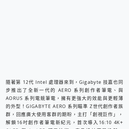
2億 APO蔡司長焦神機降臨~ vivo X200 Pro、vivo X200 就是這麼好拍
EaseUS Vocal Remover 免費線上去聲器一鍵去除人聲 人聲 音樂分離 2024 消除人聲推薦
3 個超值 MHN 飛人工具分享~~ iToolab AnyGo 魔物獵人 Now飛人 ios教學 不出門也可以到處走
Locawhere AnyTo 寶可夢飛人 AnyTo 不出門也可以飛遍全世界
小體積 40000mAh 超大容量 一次充5個設備 充好充滿 CUKTECH 酷態科 300W 微型充電站 開箱 評測
97.3% 恢復率，資料救援就是這麼簡單 EaseUS Data Recovery Wizard Free 18.0.0 業界最好的資料救援軟體
磁碟系統大風吹 有了 磁碟管理程式 EaseUS Partition Master 就是這麼簡單
全新 SONY Xperia 1 VI 開箱! 相機實測! 長焦覆蓋更遠更清晰、2日長續航、頂尖影音娛樂效能~
Xiaomi 14 Ultra 開箱 評測~ 有深度的 Leica 影像旗艦手機! 加碼小旗艦 Xiaomi 14 開箱 評測
vivo TWS 3e 真無線藍牙耳機智慧降噪升級、音質明亮溫潤，並支援雙設備連接~
MSI Claw 掌機專屬配件包 來囉 完美保護 MSI Claw A1M-026TW 電競掌機
人像旗艦 vivo V30 系列 開箱 評測! 首搭蔡司光學鏡頭、攝影棚級柔光環、拍攝功能最好玩的美拍神機 vivo V30 Pro
多個願望一次滿足 超強散熱 微星 MSI Claw A1M-026TW 電競掌機 開箱 評測
隨著第 12代 Intel 處理器來到，Gigabyte 技嘉也同
一吸完美對位 擁有超強吸力與超好用的隱磁支架 O-ONE MAG 最會吸的行動電源 開箱 評測
步推出了全新一代的 AERO 系列創作者筆電、與
OPPO 哈蘇 300mm 專業增距鏡實測：Find X9 Ultra 光學長焦隨手拍，紀錄生活就是這麼簡單
AORUS 系列電競筆電，擁有更強大的效能與更輕薄
Motorola edge 70 pro 及 moto g37 power上市，登錄在送飛利浦氣炸鍋
的外型！GIGABYTE AERO 系列瞄準 Z世代創作者族
近八千元的 Soundcore Liberty 5 Pro Max，有螢幕的耳機會是智商稅嗎?
ASUS Pad 全面應援 Me Time，加碼愛奇藝黃金雙周卡體驗，專案價最低 NT$0 起
群，回應廣大使用客群的期盼，主打「創視巨作」，
解鎖16吋創作者筆電新紀元，首次導入16:10 4K+