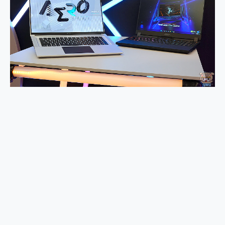
外型超吸晴~ 給您絕佳操控體驗 GravaStar Mercury K1 系列 異星機械鍵盤與 Mercury X 系列 輕量無線電競滑鼠 開箱 評測
開箱~變身「蜘蛛人」椅子軍師！MSI MPG 491CQP QD-OLED 超寬曲面電競螢幕，多工辦公、爽度滿滿的終極桌面體驗
iPhone 17 系列 有認證的防護來囉！ imos 首家導入 UL MCV 行銷宣告驗證的手機配件品牌
DJI Osmo Pocket 3 爽爽帶回家 歡慶 EaseUS 21 週年到來，「Slogan 海報徵稿活動」好康大放送
小巧好吸不擋鏡頭 有Qi2認證的 ONPRO MagReact MXs2 5000mAh薄型磁吸無線急速行動電源 開箱 評測
會走動的冷暖氣 SONY REON POCKET PRO 穿戴式智慧冷暖調溫裝置 開箱 評測
寶可夢飛人外掛iToolab AnyGo全新升級，GO Fest 五折優惠嗨翻天！支援 iOS/Android！
百倍變焦實測~ vivo X200 Pro 與 S25 Ultra 誰能滿足全場景拍攝需求？
超好用的 PLAUD NotePin AI 智慧錄音膠囊~ 您的AI 秘書已上線 每月免費送你 300分鐘轉寫
COMPUTEX 2025 來囉！AGI亞奇雷 AI・Gaming・創作儲存方案登場，趕快來AGI亞奇雷挑戰任務抽 PS5！
自帶線的 有線無線都能充 ONPRO MagReact M5 10000mAh 5合1 磁吸無線急速行動電源 開箱 評測
飛利浦 JS7310 ⚡【電急便｜行動儲能救車電源】 可靠的旅行夥伴！帶給您優異的安全性與強大供電效能
是螢幕也是電視! 一機超多用途「MSI微星 Modern MD272UPSW 27型」 4K IPS 輕薄商用智慧聯網螢幕 開箱 評測
您的專屬AI 助手 Yoga Slim 7 Aura Edition 觸控AI筆電 開箱 評測
realme 14 Pro 超硬軍規、冰感變色實測，realme 14 5G 遊戲戰鬥值爆表，效能x娛樂全都要！
iPhone、Apple Watch、AirPods耳機 三個設備充電一起搞定 ONPRO MagReact™ M3 3 in 1可攜摺疊無線充電器 開箱 評測
動靜皆宜「HUAWEI FreeArc」開放式耳掛耳機，無感配戴! 超穩超服貼，音質、通話也很優質
好玩好拍 vivo V50 ~ 口袋裡的 Zeiss 潮流攝影棚!
25種洗烘模式一機搞定! Roborock 衣莉莎白 H1 Neo分子篩洗脫烘 AI 滾筒洗衣機
給 MSI Claw 系列電競掌機 最完美的家 MSI Nest Docking Station 掌機專屬擴充底座 開箱 評測
B&O 精品級音響! Home+ 中嘉寬頻 SoundBox 劇院串流盒 開箱 評測