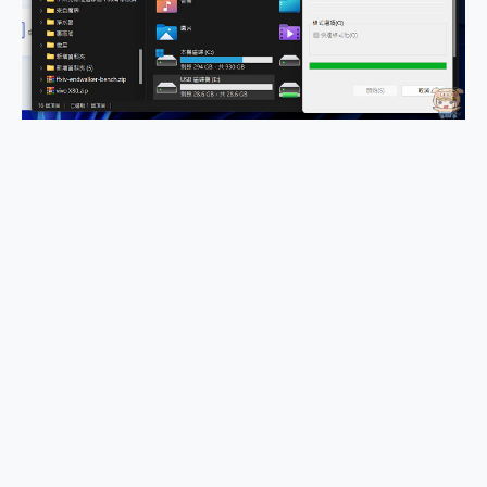
外型超吸晴~ 給您絕佳操控體驗 GravaStar Mercury K1 系列 異星機械鍵盤與 Mercury X 系列 輕量無線電競滑鼠 開箱 評測
開箱~變身「蜘蛛人」椅子軍師！MSI MPG 491CQP QD-OLED 超寬曲面電競螢幕，多工辦公、爽度滿滿的終極桌面體驗
iPhone 17 系列 有認證的防護來囉！ imos 首家導入 UL MCV 行銷宣告驗證的手機配件品牌
DJI Osmo Pocket 3 爽爽帶回家 歡慶 EaseUS 21 週年到來，「Slogan 海報徵稿活動」好康大放送
小巧好吸不擋鏡頭 有Qi2認證的 ONPRO MagReact MXs2 5000mAh薄型磁吸無線急速行動電源 開箱 評測
會走動的冷暖氣 SONY REON POCKET PRO 穿戴式智慧冷暖調溫裝置 開箱 評測
寶可夢飛人外掛iToolab AnyGo全新升級，GO Fest 五折優惠嗨翻天！支援 iOS/Android！
百倍變焦實測~ vivo X200 Pro 與 S25 Ultra 誰能滿足全場景拍攝需求？
超好用的 PLAUD NotePin AI 智慧錄音膠囊~ 您的AI 秘書已上線 每月免費送你 300分鐘轉寫
COMPUTEX 2025 來囉！AGI亞奇雷 AI・Gaming・創作儲存方案登場，趕快來AGI亞奇雷挑戰任務抽 PS5！
自帶線的 有線無線都能充 ONPRO MagReact M5 10000mAh 5合1 磁吸無線急速行動電源 開箱 評測
飛利浦 JS7310 ⚡【電急便｜行動儲能救車電源】 可靠的旅行夥伴！帶給您優異的安全性與強大供電效能
是螢幕也是電視! 一機超多用途「MSI微星 Modern MD272UPSW 27型」 4K IPS 輕薄商用智慧聯網螢幕 開箱 評測
您的專屬AI 助手 Yoga Slim 7 Aura Edition 觸控AI筆電 開箱 評測
realme 14 Pro 超硬軍規、冰感變色實測，realme 14 5G 遊戲戰鬥值爆表，效能x娛樂全都要！
iPhone、Apple Watch、AirPods耳機 三個設備充電一起搞定 ONPRO MagReact™ M3 3 in 1可攜摺疊無線充電器 開箱 評測
動靜皆宜「HUAWEI FreeArc」開放式耳掛耳機，無感配戴! 超穩超服貼，音質、通話也很優質
好玩好拍 vivo V50 ~ 口袋裡的 Zeiss 潮流攝影棚!
25種洗烘模式一機搞定! Roborock 衣莉莎白 H1 Neo分子篩洗脫烘 AI 滾筒洗衣機
給 MSI Claw 系列電競掌機 最完美的家 MSI Nest Docking Station 掌機專屬擴充底座 開箱 評測
B&O 精品級音響! Home+ 中嘉寬頻 SoundBox 劇院串流盒 開箱 評測