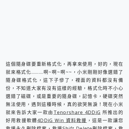
2億 APO蔡司長焦神機降臨~ vivo X200 Pro、vivo X200 就是這麼好拍
EaseUS Vocal Remover 免費線上去聲器一鍵去除人聲 人聲 音樂分離 2024 消除人聲推薦
3 個超值 MHN 飛人工具分享~~ iToolab AnyGo 魔物獵人 Now飛人 ios教學 不出門也可以到處走
Locawhere AnyTo 寶可夢飛人 AnyTo 不出門也可以飛遍全世界
小體積 40000mAh 超大容量 一次充5個設備 充好充滿 CUKTECH 酷態科 300W 微型充電站 開箱 評測
97.3% 恢復率，資料救援就是這麼簡單 EaseUS Data Recovery Wizard Free 18.0.0 業界最好的資料救援軟體
磁碟系統大風吹 有了 磁碟管理程式 EaseUS Partition Master 就是這麼簡單
全新 SONY Xperia 1 VI 開箱! 相機實測! 長焦覆蓋更遠更清晰、2日長續航、頂尖影音娛樂效能~
Xiaomi 14 Ultra 開箱 評測~ 有深度的 Leica 影像旗艦手機! 加碼小旗艦 Xiaomi 14 開箱 評測
vivo TWS 3e 真無線藍牙耳機智慧降噪升級、音質明亮溫潤，並支援雙設備連接~
這個隨身碟要重新格式化，再拿來使用，好的，現在
MSI Claw 掌機專屬配件包 來囉 完美保護 MSI Claw A1M-026TW 電競掌機
就來格式化……….啊~啊~啊~~，小米剛剛好像選錯了
人像旗艦 vivo V30 系列 開箱 評測! 首搭蔡司光學鏡頭、攝影棚級柔光環、拍攝功能最好玩的美拍神機 vivo V30 Pro
隨身碟格式化，這下子慘了，裡面的資料都沒有備
多個願望一次滿足 超強散熱 微星 MSI Claw A1M-026TW 電競掌機 開箱 評測
一吸完美對位 擁有超強吸力與超好用的隱磁支架 O-ONE MAG 最會吸的行動電源 開箱 評測
份，不知道大家有沒有這樣的經驗，格式化時不小心
OPPO 哈蘇 300mm 專業增距鏡實測：Find X9 Ultra 光學長焦隨手拍，紀錄生活就是這麼簡單
選錯了磁碟，或是重要的隨身碟，記憶卡，硬碟突然
Motorola edge 70 pro 及 moto g37 power上市，登錄在送飛利浦氣炸鍋
無法使用，遇到這種時候，真的欲哭無淚！現在小米
近八千元的 Soundcore Liberty 5 Pro Max，有螢幕的耳機會是智商稅嗎?
就來告訴大家一款由
Tenorshare 4DDiG
所推出的
ASUS Pad 全面應援 Me Time，加碼愛奇藝黃金雙周卡體驗，專案價最低 NT$0 起
好用救援軟體
4DDiG Win 資料救援
，這是一款讓您
救援永久刪除檔案，救援Shift Delete刪除檔案，救