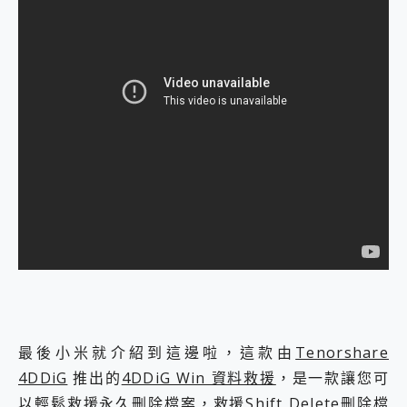
最後小米就介紹到這邊啦，這款由
Tenorshare
4DDiG
推出的
4DDiG Win 資料救援
，是一款讓您可
以輕鬆救援永久刪除檔案，救援Shift Delete刪除檔