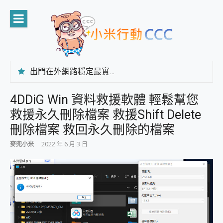
Skip
to
content
出門在外網路穩定最實在 「台灣大哥大」榮獲 4G/5G 在線率全球 NO.3 全台第一與全台六冠王實測心得，走到哪順到哪！
「AUSNAT R1 錄音卡」開箱評測~ 終結會議紀錄地獄，自動生成摘要報告，200+語言翻譯，旅遊最強搭檔。
CP 值天花板~ Bongcom BS5 足球君開箱~ 短焦投影機 3千元就能擁有！ 折扣碼在這～
4DDiG Win 資料救援軟體 輕鬆幫您
專為 PC上的 XBOX和掌機設計的 FireCuda X1070 SSD 固態硬碟開箱 評測
救援永久刪除檔案 救援Shift Delete
台灣製攝影機在這裡，100%全無線設計 SpotCam Solo Eco 太陽能防水雲端攝影機 SpotCam Solo 3 2.5K高畫質戶外攝影機 開箱 評測
電力超超超持久 MSI 微星 Prestige 14 AI+ D3MG-031TW 14吋 開箱評價，AI輕薄商務筆電 Copilot+ PC
刪除檔案 救回永久刪除的檔案
超懂拍、耐用 AI 街拍機~ realme 16 Pro 開箱評價~ 2 億畫素 LumaColor 影像、持久續航與 IP69K 高防護
麥兜小米
2022 年 6 月 3 日
防窺黑科技 Galaxy S26 Ultra系列保護貼怎麼選？imos AR 低反光玻璃、藍寶石鏡頭貼與軍規防摔殼完整開箱評價
AI 支付 一錶搞定大小事 Xiaomi Watch 5 開箱 評測
超驚艷 讓人一眼就愛上 LENOVO 聯想 Yoga Book 9 14吋 AI輕薄筆電 開箱 評測
美到讓人超想擁有 moto pad 60 系列 與 Moto | Swarovski razr 60 冰藍限定版本 開箱 評測
好用的 EaseUS Partition Master 讓您輕鬆的移除與格式化有防寫保護的隨身碟或SD卡
一鍵修復模糊影片、舊照的 AI 好幫手! VideoProc Converter AI 新版全解析 × 年末優惠，一篇全看懂
小朋友才做選擇 投影機 RGB藍牙音響 氛圍情境燈 我通通都要！ Starfish 2 幻彩膠囊投影機｜結合「 智慧投影 & 煥彩流動 」的沈浸式生活新體驗