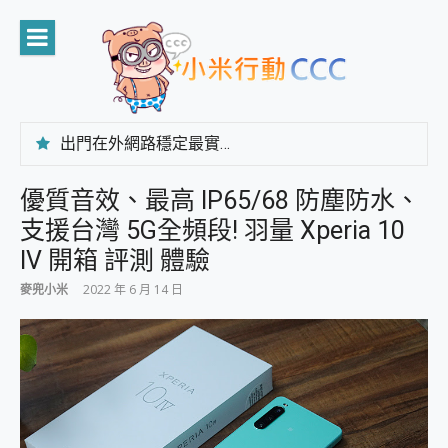
Skip
to
content
出門在外網路穩定最實在 「台灣大哥大」榮獲 4G/5G 在線率全球 NO.3 全台第一與全台六冠王實測心得，走到哪順到哪！
「AUSNAT R1 錄音卡」開箱評測~ 終結會議紀錄地獄，自動生成摘要報告，200+語言翻譯，旅遊最強搭檔。
CP 值天花板~ Bongcom BS5 足球君開箱~ 短焦投影機 3千元就能擁有！ 折扣碼在這～
優質音效、最高 IP65/68 防塵防水、
專為 PC上的 XBOX和掌機設計的 FireCuda X1070 SSD 固態硬碟開箱 評測
支援台灣 5G全頻段! 羽量 Xperia 10
台灣製攝影機在這裡，100%全無線設計 SpotCam Solo Eco 太陽能防水雲端攝影機 SpotCam Solo 3 2.5K高畫質戶外攝影機 開箱 評測
電力超超超持久 MSI 微星 Prestige 14 AI+ D3MG-031TW 14吋 開箱評價，AI輕薄商務筆電 Copilot+ PC
IV 開箱 評測 體驗
超懂拍、耐用 AI 街拍機~ realme 16 Pro 開箱評價~ 2 億畫素 LumaColor 影像、持久續航與 IP69K 高防護
麥兜小米
2022 年 6 月 14 日
防窺黑科技 Galaxy S26 Ultra系列保護貼怎麼選？imos AR 低反光玻璃、藍寶石鏡頭貼與軍規防摔殼完整開箱評價
AI 支付 一錶搞定大小事 Xiaomi Watch 5 開箱 評測
超驚艷 讓人一眼就愛上 LENOVO 聯想 Yoga Book 9 14吋 AI輕薄筆電 開箱 評測
美到讓人超想擁有 moto pad 60 系列 與 Moto | Swarovski razr 60 冰藍限定版本 開箱 評測
好用的 EaseUS Partition Master 讓您輕鬆的移除與格式化有防寫保護的隨身碟或SD卡
一鍵修復模糊影片、舊照的 AI 好幫手! VideoProc Converter AI 新版全解析 × 年末優惠，一篇全看懂
小朋友才做選擇 投影機 RGB藍牙音響 氛圍情境燈 我通通都要！ Starfish 2 幻彩膠囊投影機｜結合「 智慧投影 & 煥彩流動 」的沈浸式生活新體驗