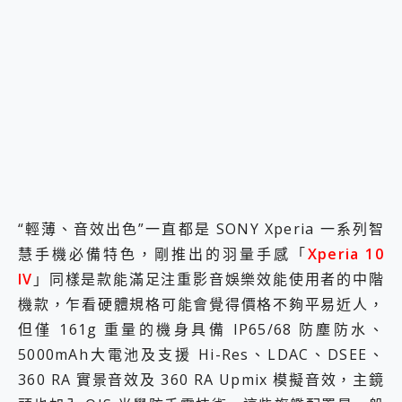
2億 APO蔡司長焦神機降臨~ vivo X200 Pro、vivo X200 就是這麼好拍
EaseUS Vocal Remover 免費線上去聲器一鍵去除人聲 人聲 音樂分離 2024 消除人聲推薦
3 個超值 MHN 飛人工具分享~~ iToolab AnyGo 魔物獵人 Now飛人 ios教學 不出門也可以到處走
Locawhere AnyTo 寶可夢飛人 AnyTo 不出門也可以飛遍全世界
小體積 40000mAh 超大容量 一次充5個設備 充好充滿 CUKTECH 酷態科 300W 微型充電站 開箱 評測
97.3% 恢復率，資料救援就是這麼簡單 EaseUS Data Recovery Wizard Free 18.0.0 業界最好的資料救援軟體
磁碟系統大風吹 有了 磁碟管理程式 EaseUS Partition Master 就是這麼簡單
全新 SONY Xperia 1 VI 開箱! 相機實測! 長焦覆蓋更遠更清晰、2日長續航、頂尖影音娛樂效能~
Xiaomi 14 Ultra 開箱 評測~ 有深度的 Leica 影像旗艦手機! 加碼小旗艦 Xiaomi 14 開箱 評測
vivo TWS 3e 真無線藍牙耳機智慧降噪升級、音質明亮溫潤，並支援雙設備連接~
MSI Claw 掌機專屬配件包 來囉 完美保護 MSI Claw A1M-026TW 電競掌機
“輕薄、音效出色”一直都是 SONY Xperia 一系列智
人像旗艦 vivo V30 系列 開箱 評測! 首搭蔡司光學鏡頭、攝影棚級柔光環、拍攝功能最好玩的美拍神機 vivo V30 Pro
慧手機必備特色，剛推出的羽量手感「
多個願望一次滿足 超強散熱 微星 MSI Claw A1M-026TW 電競掌機 開箱 評測
Xperia 10
一吸完美對位 擁有超強吸力與超好用的隱磁支架 O-ONE MAG 最會吸的行動電源 開箱 評測
IV
」同樣是款能滿足注重影音娛樂效能使用者的中階
OPPO 哈蘇 300mm 專業增距鏡實測：Find X9 Ultra 光學長焦隨手拍，紀錄生活就是這麼簡單
機款，乍看硬體規格可能會覺得價格不夠平易近人，
Motorola edge 70 pro 及 moto g37 power上市，登錄在送飛利浦氣炸鍋
但僅 161g 重量的機身具備 IP65/68 防塵防水、
近八千元的 Soundcore Liberty 5 Pro Max，有螢幕的耳機會是智商稅嗎?
ASUS Pad 全面應援 Me Time，加碼愛奇藝黃金雙周卡體驗，專案價最低 NT$0 起
5000mAh大電池及支援 Hi-Res、LDAC、DSEE、
360 RA 實景音效及 360 RA Upmix 模擬音效，主鏡