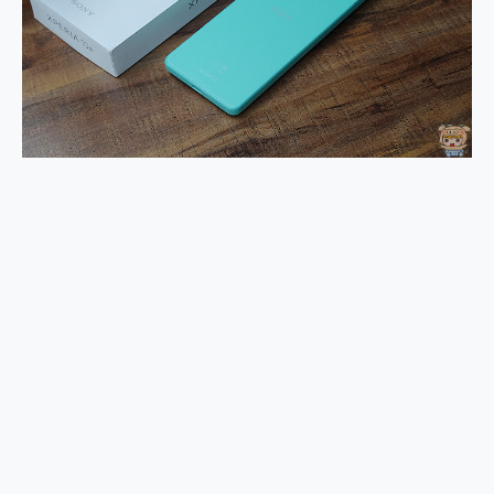
外型超吸晴~ 給您絕佳操控體驗 GravaStar Mercury K1 系列 異星機械鍵盤與 Mercury X 系列 輕量無線電競滑鼠 開箱 評測
開箱~變身「蜘蛛人」椅子軍師！MSI MPG 491CQP QD-OLED 超寬曲面電競螢幕，多工辦公、爽度滿滿的終極桌面體驗
iPhone 17 系列 有認證的防護來囉！ imos 首家導入 UL MCV 行銷宣告驗證的手機配件品牌
DJI Osmo Pocket 3 爽爽帶回家 歡慶 EaseUS 21 週年到來，「Slogan 海報徵稿活動」好康大放送
小巧好吸不擋鏡頭 有Qi2認證的 ONPRO MagReact MXs2 5000mAh薄型磁吸無線急速行動電源 開箱 評測
會走動的冷暖氣 SONY REON POCKET PRO 穿戴式智慧冷暖調溫裝置 開箱 評測
寶可夢飛人外掛iToolab AnyGo全新升級，GO Fest 五折優惠嗨翻天！支援 iOS/Android！
百倍變焦實測~ vivo X200 Pro 與 S25 Ultra 誰能滿足全場景拍攝需求？
超好用的 PLAUD NotePin AI 智慧錄音膠囊~ 您的AI 秘書已上線 每月免費送你 300分鐘轉寫
COMPUTEX 2025 來囉！AGI亞奇雷 AI・Gaming・創作儲存方案登場，趕快來AGI亞奇雷挑戰任務抽 PS5！
自帶線的 有線無線都能充 ONPRO MagReact M5 10000mAh 5合1 磁吸無線急速行動電源 開箱 評測
飛利浦 JS7310 ⚡【電急便｜行動儲能救車電源】 可靠的旅行夥伴！帶給您優異的安全性與強大供電效能
是螢幕也是電視! 一機超多用途「MSI微星 Modern MD272UPSW 27型」 4K IPS 輕薄商用智慧聯網螢幕 開箱 評測
您的專屬AI 助手 Yoga Slim 7 Aura Edition 觸控AI筆電 開箱 評測
realme 14 Pro 超硬軍規、冰感變色實測，realme 14 5G 遊戲戰鬥值爆表，效能x娛樂全都要！
iPhone、Apple Watch、AirPods耳機 三個設備充電一起搞定 ONPRO MagReact™ M3 3 in 1可攜摺疊無線充電器 開箱 評測
動靜皆宜「HUAWEI FreeArc」開放式耳掛耳機，無感配戴! 超穩超服貼，音質、通話也很優質
好玩好拍 vivo V50 ~ 口袋裡的 Zeiss 潮流攝影棚!
25種洗烘模式一機搞定! Roborock 衣莉莎白 H1 Neo分子篩洗脫烘 AI 滾筒洗衣機
給 MSI Claw 系列電競掌機 最完美的家 MSI Nest Docking Station 掌機專屬擴充底座 開箱 評測
B&O 精品級音響! Home+ 中嘉寬頻 SoundBox 劇院串流盒 開箱 評測