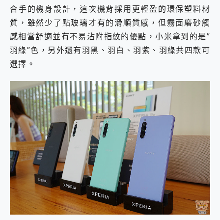
合手的機身設計，這次機背採用更輕盈的環保塑料材
質，雖然少了點玻璃才有的滑順質感，但霧面磨砂觸
感相當舒適並有不易沾附指紋的優點，小米拿到的是”
羽綠”色，另外還有羽黑、羽白、羽紫、羽綠共四款可
選擇。