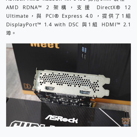
AMD RDNA™ 2 架構，支援 DirectX® 12
Ultimate，與 PCI® Express 4.0 ，提供了1組
DisplayPort™ 1.4 with DSC 與1組 HDMI™ 2.1
埠。