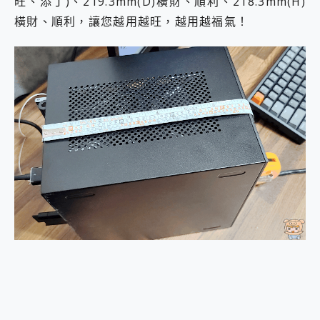
旺、添丁)、219.3mm(D)橫財、順利、218.3mm(H)
橫財、順利，讓您越用越旺，越用越福氣！