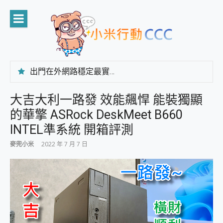
Skip
to
content
出門在外網路穩定最實在 「台灣大哥大」榮獲 4G/5G 在線率全球 NO.3 全台第一與全台六冠王實測心得，走到哪順到哪！
「AUSNAT R1 錄音卡」開箱評測~ 終結會議紀錄地獄，自動生成摘要報告，200+語言翻譯，旅遊最強搭檔。
CP 值天花板~ Bongcom BS5 足球君開箱~ 短焦投影機 3千元就能擁有！ 折扣碼在這～
大吉大利一路發 效能飆悍 能裝獨顯
專為 PC上的 XBOX和掌機設計的 FireCuda X1070 SSD 固態硬碟開箱 評測
的華擎 ASRock DeskMeet B660
台灣製攝影機在這裡，100%全無線設計 SpotCam Solo Eco 太陽能防水雲端攝影機 SpotCam Solo 3 2.5K高畫質戶外攝影機 開箱 評測
電力超超超持久 MSI 微星 Prestige 14 AI+ D3MG-031TW 14吋 開箱評價，AI輕薄商務筆電 Copilot+ PC
INTEL準系統 開箱評測
超懂拍、耐用 AI 街拍機~ realme 16 Pro 開箱評價~ 2 億畫素 LumaColor 影像、持久續航與 IP69K 高防護
麥兜小米
2022 年 7 月 7 日
防窺黑科技 Galaxy S26 Ultra系列保護貼怎麼選？imos AR 低反光玻璃、藍寶石鏡頭貼與軍規防摔殼完整開箱評價
AI 支付 一錶搞定大小事 Xiaomi Watch 5 開箱 評測
超驚艷 讓人一眼就愛上 LENOVO 聯想 Yoga Book 9 14吋 AI輕薄筆電 開箱 評測
美到讓人超想擁有 moto pad 60 系列 與 Moto | Swarovski razr 60 冰藍限定版本 開箱 評測
好用的 EaseUS Partition Master 讓您輕鬆的移除與格式化有防寫保護的隨身碟或SD卡
一鍵修復模糊影片、舊照的 AI 好幫手! VideoProc Converter AI 新版全解析 × 年末優惠，一篇全看懂
小朋友才做選擇 投影機 RGB藍牙音響 氛圍情境燈 我通通都要！ Starfish 2 幻彩膠囊投影機｜結合「 智慧投影 & 煥彩流動 」的沈浸式生活新體驗