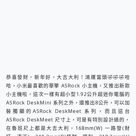
2億 APO蔡司長焦神機降臨~ vivo X200 Pro、vivo X200 就是這麼好拍
EaseUS Vocal Remover 免費線上去聲器一鍵去除人聲 人聲 音樂分離 2024 消除人聲推薦
3 個超值 MHN 飛人工具分享~~ iToolab AnyGo 魔物獵人 Now飛人 ios教學 不出門也可以到處走
Locawhere AnyTo 寶可夢飛人 AnyTo 不出門也可以飛遍全世界
小體積 40000mAh 超大容量 一次充5個設備 充好充滿 CUKTECH 酷態科 300W 微型充電站 開箱 評測
97.3% 恢復率，資料救援就是這麼簡單 EaseUS Data Recovery Wizard Free 18.0.0 業界最好的資料救援軟體
磁碟系統大風吹 有了 磁碟管理程式 EaseUS Partition Master 就是這麼簡單
全新 SONY Xperia 1 VI 開箱! 相機實測! 長焦覆蓋更遠更清晰、2日長續航、頂尖影音娛樂效能~
Xiaomi 14 Ultra 開箱 評測~ 有深度的 Leica 影像旗艦手機! 加碼小旗艦 Xiaomi 14 開箱 評測
vivo TWS 3e 真無線藍牙耳機智慧降噪升級、音質明亮溫潤，並支援雙設備連接~
MSI Claw 掌機專屬配件包 來囉 完美保護 MSI Claw A1M-026TW 電競掌機
恭喜發財，新年好，大吉大利！鴻運當頭🤣🤣🤣哈
人像旗艦 vivo V30 系列 開箱 評測! 首搭蔡司光學鏡頭、攝影棚級柔光環、拍攝功能最好玩的美拍神機 vivo V30 Pro
哈，小米最喜歡的華擎 ASRock 小主機，又推出新款
多個願望一次滿足 超強散熱 微星 MSI Claw A1M-026TW 電競掌機 開箱 評測
一吸完美對位 擁有超強吸力與超好用的隱磁支架 O-ONE MAG 最會吸的行動電源 開箱 評測
小主機啦，這次一樣有超小型1.92公升超迷你電腦的
OPPO 哈蘇 300mm 專業增距鏡實測：Find X9 Ultra 光學長焦隨手拍，紀錄生活就是這麼簡單
ASRock DeskMini 系列之外，還推出8公升，可以加
Motorola edge 70 pro 及 moto g37 power上市，登錄在送飛利浦氣炸鍋
裝獨顯的ASRock DeskMeet 系列，而且這台
近八千元的 Soundcore Liberty 5 Pro Max，有螢幕的耳機會是智商稅嗎?
ASUS Pad 全面應援 Me Time，加碼愛奇藝黃金雙周卡體驗，專案價最低 NT$0 起
ASRock DeskMeet 尺寸上，可是有特別設計過的，
在魯班尺上都是大吉大利，168mm(W) 一路發(財