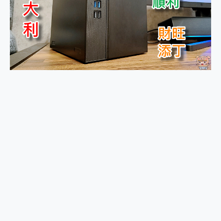
外型超吸晴~ 給您絕佳操控體驗 GravaStar Mercury K1 系列 異星機械鍵盤與 Mercury X 系列 輕量無線電競滑鼠 開箱 評測
開箱~變身「蜘蛛人」椅子軍師！MSI MPG 491CQP QD-OLED 超寬曲面電競螢幕，多工辦公、爽度滿滿的終極桌面體驗
iPhone 17 系列 有認證的防護來囉！ imos 首家導入 UL MCV 行銷宣告驗證的手機配件品牌
DJI Osmo Pocket 3 爽爽帶回家 歡慶 EaseUS 21 週年到來，「Slogan 海報徵稿活動」好康大放送
小巧好吸不擋鏡頭 有Qi2認證的 ONPRO MagReact MXs2 5000mAh薄型磁吸無線急速行動電源 開箱 評測
會走動的冷暖氣 SONY REON POCKET PRO 穿戴式智慧冷暖調溫裝置 開箱 評測
寶可夢飛人外掛iToolab AnyGo全新升級，GO Fest 五折優惠嗨翻天！支援 iOS/Android！
百倍變焦實測~ vivo X200 Pro 與 S25 Ultra 誰能滿足全場景拍攝需求？
超好用的 PLAUD NotePin AI 智慧錄音膠囊~ 您的AI 秘書已上線 每月免費送你 300分鐘轉寫
COMPUTEX 2025 來囉！AGI亞奇雷 AI・Gaming・創作儲存方案登場，趕快來AGI亞奇雷挑戰任務抽 PS5！
自帶線的 有線無線都能充 ONPRO MagReact M5 10000mAh 5合1 磁吸無線急速行動電源 開箱 評測
飛利浦 JS7310 ⚡【電急便｜行動儲能救車電源】 可靠的旅行夥伴！帶給您優異的安全性與強大供電效能
是螢幕也是電視! 一機超多用途「MSI微星 Modern MD272UPSW 27型」 4K IPS 輕薄商用智慧聯網螢幕 開箱 評測
您的專屬AI 助手 Yoga Slim 7 Aura Edition 觸控AI筆電 開箱 評測
realme 14 Pro 超硬軍規、冰感變色實測，realme 14 5G 遊戲戰鬥值爆表，效能x娛樂全都要！
iPhone、Apple Watch、AirPods耳機 三個設備充電一起搞定 ONPRO MagReact™ M3 3 in 1可攜摺疊無線充電器 開箱 評測
動靜皆宜「HUAWEI FreeArc」開放式耳掛耳機，無感配戴! 超穩超服貼，音質、通話也很優質
好玩好拍 vivo V50 ~ 口袋裡的 Zeiss 潮流攝影棚!
25種洗烘模式一機搞定! Roborock 衣莉莎白 H1 Neo分子篩洗脫烘 AI 滾筒洗衣機
給 MSI Claw 系列電競掌機 最完美的家 MSI Nest Docking Station 掌機專屬擴充底座 開箱 評測
B&O 精品級音響! Home+ 中嘉寬頻 SoundBox 劇院串流盒 開箱 評測