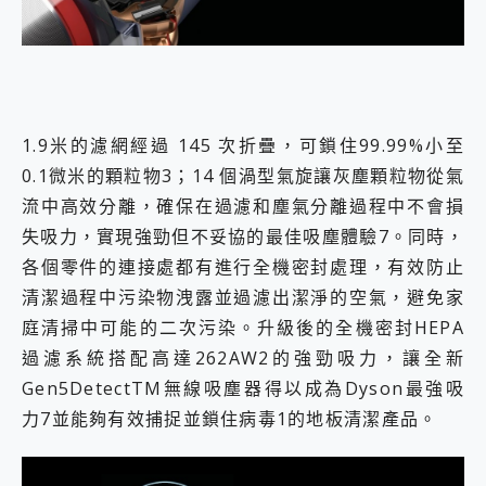
1.9米的濾網經過 145 次折疊，可鎖住99.99%小至
0.1微米的顆粒物3；14 個渦型氣旋讓灰塵顆粒物從氣
流中高效分離，確保在過濾和塵氣分離過程中不會損
失吸力，實現強勁但不妥協的最佳吸塵體驗7。同時，
各個零件的連接處都有進行全機密封處理，有效防止
清潔過程中污染物洩露並過濾出潔淨的空氣，避免家
庭清掃中可能的二次污染。升級後的全機密封HEPA
過濾系統搭配高達262AW2的強勁吸力，讓全新
Gen5DetectTM無線吸塵器得以成為Dyson最強吸
力7並能夠有效捕捉並鎖住病毒1的地板清潔產品。