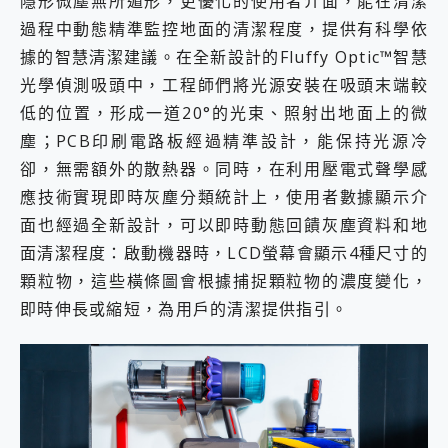
隱形微塵無所遁形，更優化的使用者介面，能在清潔
過程中動態精準監控地面的清潔程度，提供有科學依
據的智慧清潔建議。在全新設計的Fluffy Optic™智慧
光學偵測吸頭中，工程師們將光源安裝在吸頭末端較
低的位置，形成一道20°的光束、照射出地面上的微
塵；PCB印刷電路板經過精準設計，能保持光源冷
卻，無需額外的散熱器。同時，在利用壓電式聲學感
應技術實現即時灰塵分類統計上，使用者數據顯示介
面也經過全新設計，可以即時動態回饋灰塵資料和地
面清潔程度：啟動機器時，LCD螢幕會顯示4種尺寸的
顆粒物，這些橫條圖會根據捕捉顆粒物的濃度變化，
即時伸長或縮短，為用戶的清潔提供指引。