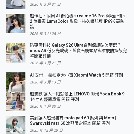
2026 年 3 月 31 日
超懂拍、耐用 AI 街拍機~ realme 16 Pro 開箱評價~
2 億畫素 LumaColor 影像、持久續航與 IP69K 高防
護
2026 年 3 月 26 日
防窺黑科技 Galaxy S26 Ultra系列保護貼怎麼選？
imos AR 低反光玻璃、藍寶石鏡頭貼與軍規防摔殼完
整開箱評價
2026 年 3 月 21 日
AI 支付 一錶搞定大小事 Xiaomi Watch 5 開箱 評測
2026 年 3 月 13 日
超驚艷 讓人一眼就愛上 LENOVO 聯想 Yoga Book 9
14吋 AI輕薄筆電 開箱 評測
2026 年 1 月 30 日
美到讓人超想擁有 moto pad 60 系列 與 Moto |
Swarovski razr 60 冰藍限定版本 開箱 評測
2025 年 12 月 29 日