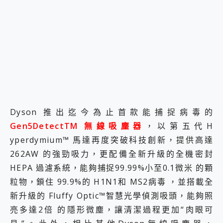
2億 APO蔡司長焦神機降臨~ vivo X200 Pro、vivo X200 就是這麼好拍
EaseUS Vocal Remover 免費線上去聲器一鍵去除人聲 人聲 音樂分離 2024 消除人聲推薦
3 個超值 MHN 飛人工具分享~~ iToolab AnyGo 魔物獵人 Now飛人 ios教學 不出門也可以到處走
Locawhere AnyTo 寶可夢飛人 AnyTo 不出門也可以飛遍全世界
小體積 40000mAh 超大容量 一次充5個設備 充好充滿 CUKTECH 酷態科 300W 微型充電站 開箱 評測
97.3% 恢復率，資料救援就是這麼簡單 EaseUS Data Recovery Wizard Free 18.0.0 業界最好的資料救援軟體
磁碟系統大風吹 有了 磁碟管理程式 EaseUS Partition Master 就是這麼簡單
全新 SONY Xperia 1 VI 開箱! 相機實測! 長焦覆蓋更遠更清晰、2日長續航、頂尖影音娛樂效能~
Xiaomi 14 Ultra 開箱 評測~ 有深度的 Leica 影像旗艦手機! 加碼小旗艦 Xiaomi 14 開箱 評測
vivo TWS 3e 真無線藍牙耳機智慧降噪升級、音質明亮溫潤，並支援雙設備連接~
Dyson 推出迄今為止首款能捕捉病毒的
MSI Claw 掌機專屬配件包 來囉 完美保護 MSI Claw A1M-026TW 電競掌機
Gen5DetectTM 無線吸塵器
，以第五代H
人像旗艦 vivo V30 系列 開箱 評測! 首搭蔡司光學鏡頭、攝影棚級柔光環、拍攝功能最好玩的美拍神機 vivo V30 Pro
yperdymium™ 馬達再度突破科技創新，提供高達
多個願望一次滿足 超強散熱 微星 MSI Claw A1M-026TW 電競掌機 開箱 評測
一吸完美對位 擁有超強吸力與超好用的隱磁支架 O-ONE MAG 最會吸的行動電源 開箱 評測
262AW 的強勁吸力，更配備全新升級的全機密封
Motorola edge 70 pro 及 moto g37 power上市，登錄在送飛利浦氣炸鍋
HEPA 過濾系統，能夠捕捉99.99%小至0.1微米 的顆
近八千元的 Soundcore Liberty 5 Pro Max，有螢幕的耳機會是智商稅嗎?
粒物，鎖住 99.9%的 H1N1和 MS2病毒 ，並搭載全
ASUS Pad 全面應援 Me Time，加碼愛奇藝黃金雙周卡體驗，專案價最低 NT$0 起
新升級的 Fluffy Optic™智慧光學偵測吸頭，能夠照
榮耀 HONOR 600 Pro x MOLLY Limited Edition 限量版開賣，攜手味全龍進駐大巨蛋萬人盛典
亮多達2倍 的隱形微塵，讓清潔過程更加“肉眼可