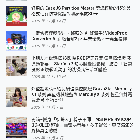
好用的 EaseUS Partition Master 讓您輕鬆的移除與
格式化有防寫保護的隨身碟或SD卡
2025 年 12 月 19 日
一鍵修復模糊影片、舊照的 AI 好幫手! VideoProc
Converter AI 新版全解析 × 年末優惠，一篇全看懂
2025 年 12 月 15 日
小朋友才做選擇 投影機 RGB藍牙音響 氛圍情境燈 我
通通都要！ Starfish 2 幻彩膠囊投影機｜結合「 智慧
投影 & 煥彩流動 」的沈浸式生活新體驗
2025 年 12 月 13 日
外型超吸晴~ 給您絕佳操控體驗 GravaStar Mercury
K1 系列 異星機械鍵盤與 Mercury X 系列 輕量無線電
競滑鼠 開箱 評測
2025 年 11 月 7 日
開箱~變身「蜘蛛人」椅子軍師！MSI MPG 491CQP
QD-OLED 超寬曲面電競螢幕，多工辦公、爽度滿滿的
終極桌面體驗
2025 年 11 月 4 日