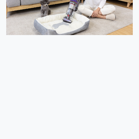
外型超吸晴~ 給您絕佳操控體驗 GravaStar Mercury K1 系列 異星機械鍵盤與 Mercury X 系列 輕量無線電競滑鼠 開箱 評測
開箱~變身「蜘蛛人」椅子軍師！MSI MPG 491CQP QD-OLED 超寬曲面電競螢幕，多工辦公、爽度滿滿的終極桌面體驗
iPhone 17 系列 有認證的防護來囉！ imos 首家導入 UL MCV 行銷宣告驗證的手機配件品牌
DJI Osmo Pocket 3 爽爽帶回家 歡慶 EaseUS 21 週年到來，「Slogan 海報徵稿活動」好康大放送
小巧好吸不擋鏡頭 有Qi2認證的 ONPRO MagReact MXs2 5000mAh薄型磁吸無線急速行動電源 開箱 評測
會走動的冷暖氣 SONY REON POCKET PRO 穿戴式智慧冷暖調溫裝置 開箱 評測
寶可夢飛人外掛iToolab AnyGo全新升級，GO Fest 五折優惠嗨翻天！支援 iOS/Android！
百倍變焦實測~ vivo X200 Pro 與 S25 Ultra 誰能滿足全場景拍攝需求？
超好用的 PLAUD NotePin AI 智慧錄音膠囊~ 您的AI 秘書已上線 每月免費送你 300分鐘轉寫
COMPUTEX 2025 來囉！AGI亞奇雷 AI・Gaming・創作儲存方案登場，趕快來AGI亞奇雷挑戰任務抽 PS5！
自帶線的 有線無線都能充 ONPRO MagReact M5 10000mAh 5合1 磁吸無線急速行動電源 開箱 評測
飛利浦 JS7310 ⚡【電急便｜行動儲能救車電源】 可靠的旅行夥伴！帶給您優異的安全性與強大供電效能
是螢幕也是電視! 一機超多用途「MSI微星 Modern MD272UPSW 27型」 4K IPS 輕薄商用智慧聯網螢幕 開箱 評測
您的專屬AI 助手 Yoga Slim 7 Aura Edition 觸控AI筆電 開箱 評測
realme 14 Pro 超硬軍規、冰感變色實測，realme 14 5G 遊戲戰鬥值爆表，效能x娛樂全都要！
iPhone、Apple Watch、AirPods耳機 三個設備充電一起搞定 ONPRO MagReact™ M3 3 in 1可攜摺疊無線充電器 開箱 評測
動靜皆宜「HUAWEI FreeArc」開放式耳掛耳機，無感配戴! 超穩超服貼，音質、通話也很優質
好玩好拍 vivo V50 ~ 口袋裡的 Zeiss 潮流攝影棚!
25種洗烘模式一機搞定! Roborock 衣莉莎白 H1 Neo分子篩洗脫烘 AI 滾筒洗衣機
給 MSI Claw 系列電競掌機 最完美的家 MSI Nest Docking Station 掌機專屬擴充底座 開箱 評測
B&O 精品級音響! Home+ 中嘉寬頻 SoundBox 劇院串流盒 開箱 評測