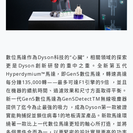
數位馬達作為Dyson科技的“心臟”，相關領域的探索
更是Dyson創新研發的重中之重。全新第五代
Hyperdymium™馬達，即Gen5數位馬達，轉速高達
每分鐘135,000轉——最多可達F1引擎的9倍 ，並且
在機器的續航時間、過濾效果和尺寸方面取得平衡。
新一代Gen5數位馬達為Gen5DetectTM無線吸塵器
提供了迄今為止最強的吸力 ，成為Dyson第一款被證
實能夠捕捉並鎖住病毒1的地板清潔產品。新款馬達環
繞著一款比上一代數位馬達更短的軸心所打造，並將
多個零件合而為一，以更緊密的設計實現更高的功率