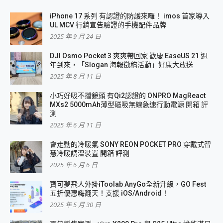
iPhone 17 系列 有認證的防護來囉！ imos 首家導入
UL MCV 行銷宣告驗證的手機配件品牌
2025 年 9 月 24 日
DJI Osmo Pocket 3 爽爽帶回家 歡慶 EaseUS 21 週
年到來，「Slogan 海報徵稿活動」好康大放送
2025 年 8 月 11 日
小巧好吸不擋鏡頭 有Qi2認證的 ONPRO MagReact
MXs2 5000mAh薄型磁吸無線急速行動電源 開箱 評
測
2025 年 6 月 11 日
會走動的冷暖氣 SONY REON POCKET PRO 穿戴式智
慧冷暖調溫裝置 開箱 評測
2025 年 6 月 6 日
寶可夢飛人外掛iToolab AnyGo全新升級，GO Fest
五折優惠嗨翻天！支援 iOS/Android！
2025 年 5 月 30 日