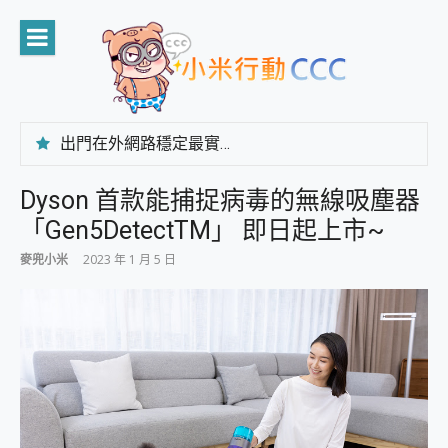
Skip
to
content
出門在外網路穩定最實在 「台灣大哥大」榮獲 4G/5G 在線率全球 NO.3 全台第一與全台六冠王實測心得，走到哪順到哪！
「AUSNAT R1 錄音卡」開箱評測~ 終結會議紀錄地獄，自動生成摘要報告，200+語言翻譯，旅遊最強搭檔。
CP 值天花板~ Bongcom BS5 足球君開箱~ 短焦投影機 3千元就能擁有！ 折扣碼在這～
Dyson 首款能捕捉病毒的無線吸塵器
專為 PC上的 XBOX和掌機設計的 FireCuda X1070 SSD 固態硬碟開箱 評測
「Gen5DetectTM」 即日起上市~
台灣製攝影機在這裡，100%全無線設計 SpotCam Solo Eco 太陽能防水雲端攝影機 SpotCam Solo 3 2.5K高畫質戶外攝影機 開箱 評測
電力超超超持久 MSI 微星 Prestige 14 AI+ D3MG-031TW 14吋 開箱評價，AI輕薄商務筆電 Copilot+ PC
麥兜小米
2023 年 1 月 5 日
超懂拍、耐用 AI 街拍機~ realme 16 Pro 開箱評價~ 2 億畫素 LumaColor 影像、持久續航與 IP69K 高防護
防窺黑科技 Galaxy S26 Ultra系列保護貼怎麼選？imos AR 低反光玻璃、藍寶石鏡頭貼與軍規防摔殼完整開箱評價
AI 支付 一錶搞定大小事 Xiaomi Watch 5 開箱 評測
超驚艷 讓人一眼就愛上 LENOVO 聯想 Yoga Book 9 14吋 AI輕薄筆電 開箱 評測
美到讓人超想擁有 moto pad 60 系列 與 Moto | Swarovski razr 60 冰藍限定版本 開箱 評測
好用的 EaseUS Partition Master 讓您輕鬆的移除與格式化有防寫保護的隨身碟或SD卡
一鍵修復模糊影片、舊照的 AI 好幫手! VideoProc Converter AI 新版全解析 × 年末優惠，一篇全看懂
小朋友才做選擇 投影機 RGB藍牙音響 氛圍情境燈 我通通都要！ Starfish 2 幻彩膠囊投影機｜結合「 智慧投影 & 煥彩流動 」的沈浸式生活新體驗