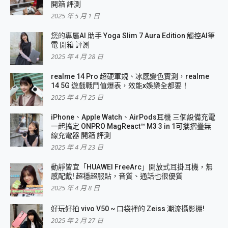
開箱 評測
2025 年 5 月 1 日
您的專屬AI 助手 Yoga Slim 7 Aura Edition 觸控AI筆
電 開箱 評測
2025 年 4 月 28 日
realme 14 Pro 超硬軍規、冰感變色實測，realme
14 5G 遊戲戰鬥值爆表，效能x娛樂全都要！
2025 年 4 月 25 日
iPhone、Apple Watch、AirPods耳機 三個設備充電
一起搞定 ONPRO MagReact™ M3 3 in 1可攜摺疊無
線充電器 開箱 評測
2025 年 4 月 23 日
動靜皆宜「HUAWEI FreeArc」開放式耳掛耳機，無
感配戴! 超穩超服貼，音質、通話也很優質
2025 年 4 月 8 日
好玩好拍 vivo V50 ~ 口袋裡的 Zeiss 潮流攝影棚!
2025 年 2 月 27 日