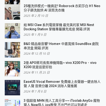
25種洗烘模式一機搞定! Roborock 衣莉莎白 H1 Neo
分子篩洗脫烘 AI 滾筒洗衣機
2025 年 2 月 10 日
給 MSI Claw 系列電競掌機 最完美的家 MSI Nest
Docking Station 掌機專屬擴充底座 開箱 評測
2025 年 1 月 9 日
B&O 精品級音響! Home+ 中嘉寬頻 SoundBox 劇院
串流盒 開箱 評測
2024 年 12 月 10 日
2億 APO蔡司長焦神機降臨~ vivo X200 Pro、vivo
X200 就是這麼好拍
2024 年 11 月 25 日
EaseUS Vocal Remover 免費線上去聲器一鍵去除人
聲 人聲 音樂分離 2024 消除人聲推薦
2024 年 7 月 8 日
3 個超值 MHN 飛人工具分享~~ iToolab AnyGo 魔物
獵人 Now飛人 ios教學 不出門也可以到處走