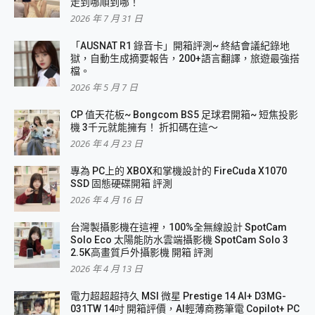
走到哪順到哪！
2026 年 7 月 31 日
「AUSNAT R1 錄音卡」開箱評測~ 終結會議紀錄地
獄，自動生成摘要報告，200+語言翻譯，旅遊最強搭
檔。
2026 年 5 月 7 日
CP 值天花板~ Bongcom BS5 足球君開箱~ 短焦投影
機 3千元就能擁有！ 折扣碼在這～
2026 年 4 月 23 日
專為 PC上的 XBOX和掌機設計的 FireCuda X1070
SSD 固態硬碟開箱 評測
2026 年 4 月 16 日
台灣製攝影機在這裡，100%全無線設計 SpotCam
Solo Eco 太陽能防水雲端攝影機 SpotCam Solo 3
2.5K高畫質戶外攝影機 開箱 評測
2026 年 4 月 13 日
電力超超超持久 MSI 微星 Prestige 14 AI+ D3MG-
031TW 14吋 開箱評價，AI輕薄商務筆電 Copilot+ PC