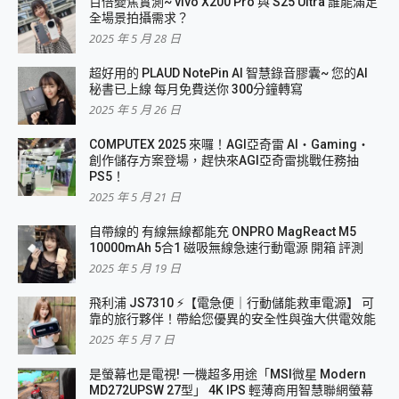
百倍變焦實測~ vivo X200 Pro 與 S25 Ultra 誰能滿足
全場景拍攝需求？
2025 年 5 月 28 日
超好用的 PLAUD NotePin AI 智慧錄音膠囊~ 您的AI
秘書已上線 每月免費送你 300分鐘轉寫
2025 年 5 月 26 日
COMPUTEX 2025 來囉！AGI亞奇雷 AI・Gaming・
創作儲存方案登場，趕快來AGI亞奇雷挑戰任務抽
PS5！
2025 年 5 月 21 日
自帶線的 有線無線都能充 ONPRO MagReact M5
10000mAh 5合1 磁吸無線急速行動電源 開箱 評測
2025 年 5 月 19 日
飛利浦 JS7310 ⚡【電急便｜行動儲能救車電源】 可
靠的旅行夥伴！帶給您優異的安全性與強大供電效能
2025 年 5 月 7 日
是螢幕也是電視! 一機超多用途「MSI微星 Modern
MD272UPSW 27型」 4K IPS 輕薄商用智慧聯網螢幕