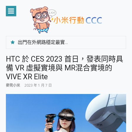
Skip
to
content
出門在外網路穩定最實在 「台灣大哥大」榮獲 4G/5G 在線率全球 NO.3 全台第一與全台六冠王實測心得，走到哪順到哪！
「AUSNAT R1 錄音卡」開箱評測~ 終結會議紀錄地獄，自動生成摘要報告，200+語言翻譯，旅遊最強搭檔。
CP 值天花板~ Bongcom BS5 足球君開箱~ 短焦投影機 3千元就能擁有！ 折扣碼在這～
HTC 於 CES 2023 首日，發表同時具
專為 PC上的 XBOX和掌機設計的 FireCuda X1070 SSD 固態硬碟開箱 評測
備 VR 虛擬實境與 MR混合實境的
台灣製攝影機在這裡，100%全無線設計 SpotCam Solo Eco 太陽能防水雲端攝影機 SpotCam Solo 3 2.5K高畫質戶外攝影機 開箱 評測
電力超超超持久 MSI 微星 Prestige 14 AI+ D3MG-031TW 14吋 開箱評價，AI輕薄商務筆電 Copilot+ PC
VIVE XR Elite
超懂拍、耐用 AI 街拍機~ realme 16 Pro 開箱評價~ 2 億畫素 LumaColor 影像、持久續航與 IP69K 高防護
麥兜小米
2023 年 1 月 7 日
防窺黑科技 Galaxy S26 Ultra系列保護貼怎麼選？imos AR 低反光玻璃、藍寶石鏡頭貼與軍規防摔殼完整開箱評價
AI 支付 一錶搞定大小事 Xiaomi Watch 5 開箱 評測
超驚艷 讓人一眼就愛上 LENOVO 聯想 Yoga Book 9 14吋 AI輕薄筆電 開箱 評測
美到讓人超想擁有 moto pad 60 系列 與 Moto | Swarovski razr 60 冰藍限定版本 開箱 評測
好用的 EaseUS Partition Master 讓您輕鬆的移除與格式化有防寫保護的隨身碟或SD卡
一鍵修復模糊影片、舊照的 AI 好幫手! VideoProc Converter AI 新版全解析 × 年末優惠，一篇全看懂
小朋友才做選擇 投影機 RGB藍牙音響 氛圍情境燈 我通通都要！ Starfish 2 幻彩膠囊投影機｜結合「 智慧投影 & 煥彩流動 」的沈浸式生活新體驗