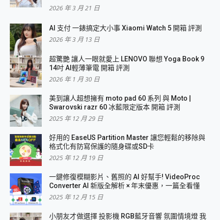
2026 年 3 月 21 日
AI 支付 一錶搞定大小事 Xiaomi Watch 5 開箱 評測
2026 年 3 月 13 日
超驚艷 讓人一眼就愛上 LENOVO 聯想 Yoga Book 9
14吋 AI輕薄筆電 開箱 評測
2026 年 1 月 30 日
美到讓人超想擁有 moto pad 60 系列 與 Moto |
Swarovski razr 60 冰藍限定版本 開箱 評測
2025 年 12 月 29 日
好用的 EaseUS Partition Master 讓您輕鬆的移除與
格式化有防寫保護的隨身碟或SD卡
2025 年 12 月 19 日
一鍵修復模糊影片、舊照的 AI 好幫手! VideoProc
Converter AI 新版全解析 × 年末優惠，一篇全看懂
2025 年 12 月 15 日
小朋友才做選擇 投影機 RGB藍牙音響 氛圍情境燈 我