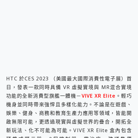
2億 APO蔡司長焦神機降臨~ vivo X200 Pro、vivo X200 就是這麼好拍
EaseUS Vocal Remover 免費線上去聲器一鍵去除人聲 人聲 音樂分離 2024 消除人聲推薦
3 個超值 MHN 飛人工具分享~~ iToolab AnyGo 魔物獵人 Now飛人 ios教學 不出門也可以到處走
Locawhere AnyTo 寶可夢飛人 AnyTo 不出門也可以飛遍全世界
小體積 40000mAh 超大容量 一次充5個設備 充好充滿 CUKTECH 酷態科 300W 微型充電站 開箱 評測
97.3% 恢復率，資料救援就是這麼簡單 EaseUS Data Recovery Wizard Free 18.0.0 業界最好的資料救援軟體
磁碟系統大風吹 有了 磁碟管理程式 EaseUS Partition Master 就是這麼簡單
全新 SONY Xperia 1 VI 開箱! 相機實測! 長焦覆蓋更遠更清晰、2日長續航、頂尖影音娛樂效能~
Xiaomi 14 Ultra 開箱 評測~ 有深度的 Leica 影像旗艦手機! 加碼小旗艦 Xiaomi 14 開箱 評測
vivo TWS 3e 真無線藍牙耳機智慧降噪升級、音質明亮溫潤，並支援雙設備連接~
MSI Claw 掌機專屬配件包 來囉 完美保護 MSI Claw A1M-026TW 電競掌機
HTC 於CES 2023 （美國最大國際消費性電子展）首
人像旗艦 vivo V30 系列 開箱 評測! 首搭蔡司光學鏡頭、攝影棚級柔光環、拍攝功能最好玩的美拍神機 vivo V30 Pro
日，發表一款同時具備 VR 虛擬實境與 MR混合實境
多個願望一次滿足 超強散熱 微星 MSI Claw A1M-026TW 電競掌機 開箱 評測
一吸完美對位 擁有超強吸力與超好用的隱磁支架 O-ONE MAG 最會吸的行動電源 開箱 評測
功能的全新消費型旗艦一體機－
VIVE XR Elite
。輕巧
OPPO 哈蘇 300mm 專業增距鏡實測：Find X9 Ultra 光學長焦隨手拍，紀錄生活就是這麼簡單
機身並同時帶來強悍且多樣化能力。不論是在遊戲、
Motorola edge 70 pro 及 moto g37 power上市，登錄在送飛利浦氣炸鍋
娛樂、健身、商務和教育生產力應用等領域，皆能開
近八千元的 Soundcore Liberty 5 Pro Max，有螢幕的耳機會是智商稅嗎?
ASUS Pad 全面應援 Me Time，加碼愛奇藝黃金雙周卡體驗，專案價最低 NT$0 起
啟無限可能，更透過現實與虛擬世界的疊合，開拓全
新玩法、化不可能為可能。VIVE XR Elite 盒內包含