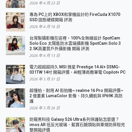
2026 年 4 月 23 日
專為 PC上的 XBOX和掌機設計的 FireCuda X1070
SSD 固態硬碟開箱 評測
2026 年 4 月 16 日
台灣製攝影機在這裡，100%全無線設計 SpotCam
Solo Eco 太陽能防水雲端攝影機 SpotCam Solo 3
2.5K高畫質戶外攝影機 開箱 評測
2026 年 4 月 13 日
電力超超超持久 MSI 微星 Prestige 14 AI+ D3MG-
031TW 14吋 開箱評價，AI輕薄商務筆電 Copilot+ PC
2026 年 3 月 31 日
超懂拍、耐用 AI 街拍機~ realme 16 Pro 開箱評價~
2 億畫素 LumaColor 影像、持久續航與 IP69K 高防
護
2026 年 3 月 26 日
防窺黑科技 Galaxy S26 Ultra系列保護貼怎麼選？
imos AR 低反光玻璃、藍寶石鏡頭貼與軍規防摔殼完
整開箱評價