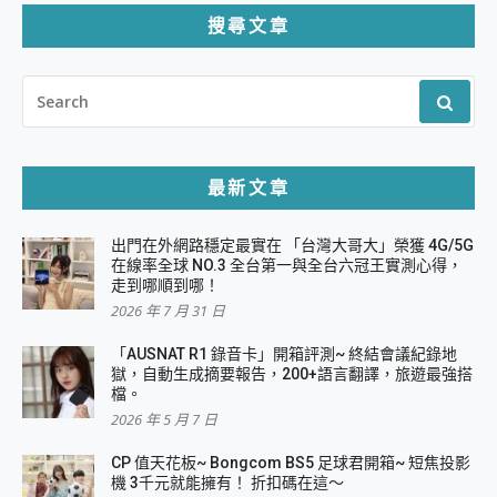
搜尋文章
SEARCH
FOR:
最新文章
出門在外網路穩定最實在 「台灣大哥大」榮獲 4G/5G
在線率全球 NO.3 全台第一與全台六冠王實測心得，
走到哪順到哪！
2026 年 7 月 31 日
「AUSNAT R1 錄音卡」開箱評測~ 終結會議紀錄地
獄，自動生成摘要報告，200+語言翻譯，旅遊最強搭
檔。
2026 年 5 月 7 日
CP 值天花板~ Bongcom BS5 足球君開箱~ 短焦投影
機 3千元就能擁有！ 折扣碼在這～