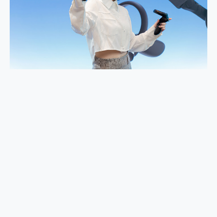
外型超吸晴~ 給您絕佳操控體驗 GravaStar Mercury K1 系列 異星機械鍵盤與 Mercury X 系列 輕量無線電競滑鼠 開箱 評測
開箱~變身「蜘蛛人」椅子軍師！MSI MPG 491CQP QD-OLED 超寬曲面電競螢幕，多工辦公、爽度滿滿的終極桌面體驗
iPhone 17 系列 有認證的防護來囉！ imos 首家導入 UL MCV 行銷宣告驗證的手機配件品牌
DJI Osmo Pocket 3 爽爽帶回家 歡慶 EaseUS 21 週年到來，「Slogan 海報徵稿活動」好康大放送
小巧好吸不擋鏡頭 有Qi2認證的 ONPRO MagReact MXs2 5000mAh薄型磁吸無線急速行動電源 開箱 評測
會走動的冷暖氣 SONY REON POCKET PRO 穿戴式智慧冷暖調溫裝置 開箱 評測
寶可夢飛人外掛iToolab AnyGo全新升級，GO Fest 五折優惠嗨翻天！支援 iOS/Android！
百倍變焦實測~ vivo X200 Pro 與 S25 Ultra 誰能滿足全場景拍攝需求？
超好用的 PLAUD NotePin AI 智慧錄音膠囊~ 您的AI 秘書已上線 每月免費送你 300分鐘轉寫
COMPUTEX 2025 來囉！AGI亞奇雷 AI・Gaming・創作儲存方案登場，趕快來AGI亞奇雷挑戰任務抽 PS5！
自帶線的 有線無線都能充 ONPRO MagReact M5 10000mAh 5合1 磁吸無線急速行動電源 開箱 評測
飛利浦 JS7310 ⚡【電急便｜行動儲能救車電源】 可靠的旅行夥伴！帶給您優異的安全性與強大供電效能
是螢幕也是電視! 一機超多用途「MSI微星 Modern MD272UPSW 27型」 4K IPS 輕薄商用智慧聯網螢幕 開箱 評測
您的專屬AI 助手 Yoga Slim 7 Aura Edition 觸控AI筆電 開箱 評測
realme 14 Pro 超硬軍規、冰感變色實測，realme 14 5G 遊戲戰鬥值爆表，效能x娛樂全都要！
iPhone、Apple Watch、AirPods耳機 三個設備充電一起搞定 ONPRO MagReact™ M3 3 in 1可攜摺疊無線充電器 開箱 評測
動靜皆宜「HUAWEI FreeArc」開放式耳掛耳機，無感配戴! 超穩超服貼，音質、通話也很優質
好玩好拍 vivo V50 ~ 口袋裡的 Zeiss 潮流攝影棚!
25種洗烘模式一機搞定! Roborock 衣莉莎白 H1 Neo分子篩洗脫烘 AI 滾筒洗衣機
給 MSI Claw 系列電競掌機 最完美的家 MSI Nest Docking Station 掌機專屬擴充底座 開箱 評測
B&O 精品級音響! Home+ 中嘉寬頻 SoundBox 劇院串流盒 開箱 評測