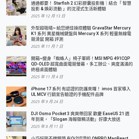
通通都要！ Starfish 2 幻彩膠囊投影機｜結合「 智慧
投影 & 煥彩流動 」的沈浸式生活新體驗
2025 年 12 月 13 日
外型超吸晴~ 給您絕佳操控體驗 GravaStar Mercury
K1 系列 異星機械鍵盤與 Mercury X 系列 輕量無線電
競滑鼠 開箱 評測
2025 年 11 月 7 日
開箱~變身「蜘蛛人」椅子軍師！MSI MPG 491CQP
QD-OLED 超寬曲面電競螢幕，多工辦公、爽度滿滿的
終極桌面體驗
2025 年 11 月 4 日
iPhone 17 系列 有認證的防護來囉！ imos 首家導入
UL MCV 行銷宣告驗證的手機配件品牌
2025 年 9 月 24 日
DJI Osmo Pocket 3 爽爽帶回家 歡慶 EaseUS 21 週
年到來，「Slogan 海報徵稿活動」好康大放送
2025 年 8 月 11 日
小巧好吸不擋鏡頭 有Qi2認證的 ONPRO MagReact