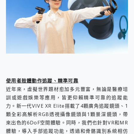
使用者肢體動作追蹤、精準可靠
近年來，虛擬世界題材愈加多元豐富，無論是醫療培
訓或遊戲娛樂等應用，皆更仰賴精準可靠的追蹤能
力。新一代VIVE XR Elite搭載了4顆廣角追蹤鏡頭、1
顆全彩高解析RGB透視攝像鏡頭與1顆景深鏡頭，帶
來出色的6DoF空間體驗。同時，我們也針對VR和MR
體驗，導入手部追蹤功能，透過和骨骼識別系統相仿