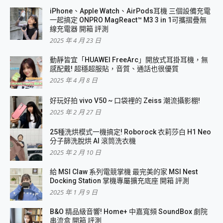
iPhone、Apple Watch、AirPods耳機 三個設備充電
一起搞定 ONPRO MagReact™ M3 3 in 1可攜摺疊無
線充電器 開箱 評測
2025 年 4 月 23 日
動靜皆宜「HUAWEI FreeArc」開放式耳掛耳機，無
感配戴! 超穩超服貼，音質、通話也很優質
2025 年 4 月 8 日
好玩好拍 vivo V50 ~ 口袋裡的 Zeiss 潮流攝影棚!
2025 年 2 月 27 日
25種洗烘模式一機搞定! Roborock 衣莉莎白 H1 Neo
分子篩洗脫烘 AI 滾筒洗衣機
2025 年 2 月 10 日
給 MSI Claw 系列電競掌機 最完美的家 MSI Nest
Docking Station 掌機專屬擴充底座 開箱 評測
2025 年 1 月 9 日
B&O 精品級音響! Home+ 中嘉寬頻 SoundBox 劇院
串流盒 開箱 評測