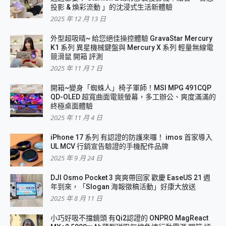
投影 & 煥彩流動 」的沈浸式生活新體驗
2025 年 12 月 13 日
外型超吸晴~ 給您絕佳操控體驗 GravaStar Mercury
K1 系列 異星機械鍵盤與 Mercury X 系列 輕量無線電
競滑鼠 開箱 評測
2025 年 11 月 7 日
開箱~變身「蜘蛛人」椅子軍師！MSI MPG 491CQP
QD-OLED 超寬曲面電競螢幕，多工辦公、爽度滿滿的
終極桌面體驗
2025 年 11 月 4 日
iPhone 17 系列 有認證的防護來囉！ imos 首家導入
UL MCV 行銷宣告驗證的手機配件品牌
2025 年 9 月 24 日
DJI Osmo Pocket 3 爽爽帶回家 歡慶 EaseUS 21 週
年到來，「Slogan 海報徵稿活動」好康大放送
2025 年 8 月 11 日
小巧好吸不擋鏡頭 有Qi2認證的 ONPRO MagReact