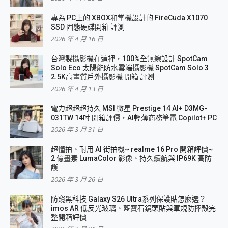
專為 PC上的 XBOX和掌機設計的 FireCuda X1070
SSD 固態硬碟開箱 評測
2026 年 4 月 16 日
台灣製攝影機在這裡，100%全無線設計 SpotCam
Solo Eco 太陽能防水雲端攝影機 SpotCam Solo 3
2.5K高畫質戶外攝影機 開箱 評測
2026 年 4 月 13 日
電力超超超持久 MSI 微星 Prestige 14 AI+ D3MG-
031TW 14吋 開箱評價，AI輕薄商務筆電 Copilot+ PC
2026 年 3 月 31 日
超懂拍、耐用 AI 街拍機~ realme 16 Pro 開箱評價~
2 億畫素 LumaColor 影像、持久續航與 IP69K 高防
護
2026 年 3 月 26 日
防窺黑科技 Galaxy S26 Ultra系列保護貼怎麼選？
imos AR 低反光玻璃、藍寶石鏡頭貼與軍規防摔殼完
整開箱評價