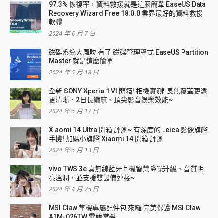
97.3% 恢復率，資料救援就是這麼簡單 EaseUS Data
Recovery Wizard Free 18.0.0 業界最好的資料救援
軟體
2024 年 6 月 7 日
磁碟系統大風吹 有了 磁碟管理程式 EaseUS Partition
Master 就是這麼簡單
2024 年 5 月 18 日
全新 SONY Xperia 1 VI 開箱! 相機實測! 長焦覆蓋更遠
更清晰、2日長續航、頂尖影音娛樂效能~
2024 年 5 月 17 日
Xiaomi 14 Ultra 開箱 評測~ 有深度的 Leica 影像旗艦
手機! 加碼小旗艦 Xiaomi 14 開箱 評測
2024 年 5 月 13 日
vivo TWS 3e 真無線藍牙耳機智慧降噪升級、音質明
亮溫潤，並支援雙設備連接~
2024 年 4 月 25 日
MSI Claw 掌機專屬配件包 來囉 完美保護 MSI Claw
A1M-026TW 電競掌機