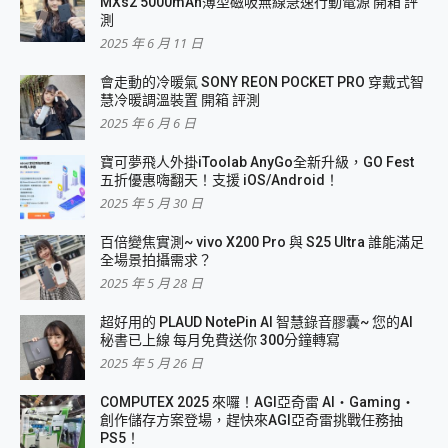
MXs2 5000mAh薄型磁吸無線急速行動電源 開箱 評
測
2025 年 6 月 11 日
會走動的冷暖氣 SONY REON POCKET PRO 穿戴式智
慧冷暖調溫裝置 開箱 評測
2025 年 6 月 6 日
寶可夢飛人外掛iToolab AnyGo全新升級，GO Fest
五折優惠嗨翻天！支援 iOS/Android！
2025 年 5 月 30 日
百倍變焦實測~ vivo X200 Pro 與 S25 Ultra 誰能滿足
全場景拍攝需求？
2025 年 5 月 28 日
超好用的 PLAUD NotePin AI 智慧錄音膠囊~ 您的AI
秘書已上線 每月免費送你 300分鐘轉寫
2025 年 5 月 26 日
COMPUTEX 2025 來囉！AGI亞奇雷 AI・Gaming・
創作儲存方案登場，趕快來AGI亞奇雷挑戰任務抽
PS5！