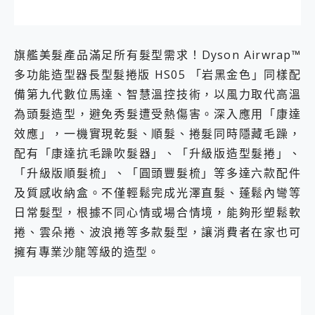
旗艦美髮產品滿足所有髮型需求！Dyson Airwrap™
多功能造型器長型髮捲版 HS05 「岩黑金色」同樣配
備第九代數位馬達、智慧溫控技術，以風力取代高溫
為頭髮造型，避免秀髮遭受熱傷害。深入應用「康達
效應」，一機實現乾髮、順髮、捲髮同時隱藏毛躁，
配有「康達抗毛躁吹髮器」、「升級版造型髮捲」、
「升級版順髮梳」、「圓頭豐髮梳」等多達六款配件
及質感收納盒。不僅輕鬆完成光澤直髮、蓬鬆內彎等
日常髮型，根據不同心情或場合情境，能夠形塑鬆軟
捲、雲朵捲、波浪捲等多款髮型，讓消費者在家也可
擁有專業沙龍等級的造型。