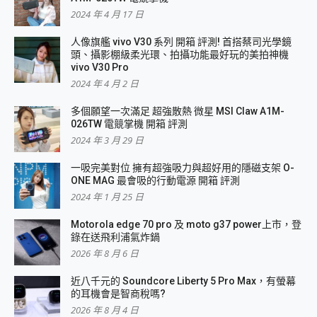
2024 年 4 月 17 日
人像旗艦 vivo V30 系列 開箱 評測! 首搭蔡司光學鏡
頭、攝影棚級柔光環、拍攝功能最好玩的美拍神機
vivo V30 Pro
2024 年 4 月 2 日
多個願望一次滿足 超強散熱 微星 MSI Claw A1M-
026TW 電競掌機 開箱 評測
2024 年 3 月 29 日
一吸完美對位 擁有超強吸力與超好用的隱磁支架 O-
ONE MAG 最會吸的行動電源 開箱 評測
2024 年 1 月 25 日
Motorola edge 70 pro 及 moto g37 power上市，登
錄在送飛利浦氣炸鍋
2026 年 8 月 6 日
近八千元的 Soundcore Liberty 5 Pro Max，有螢幕
的耳機會是智商稅嗎?
2026 年 8 月 4 日