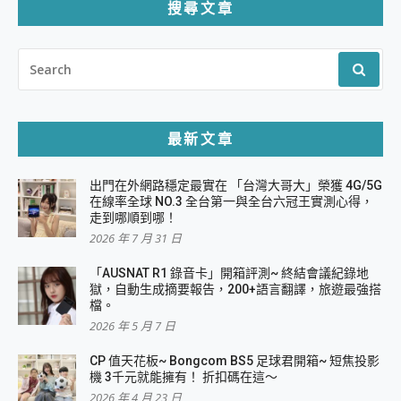
搜尋文章
SEARCH
FOR:
最新文章
出門在外網路穩定最實在 「台灣大哥大」榮獲 4G/5G
在線率全球 NO.3 全台第一與全台六冠王實測心得，
走到哪順到哪！
2026 年 7 月 31 日
「AUSNAT R1 錄音卡」開箱評測~ 終結會議紀錄地
獄，自動生成摘要報告，200+語言翻譯，旅遊最強搭
檔。
2026 年 5 月 7 日
CP 值天花板~ Bongcom BS5 足球君開箱~ 短焦投影
機 3千元就能擁有！ 折扣碼在這～
2026 年 4 月 23 日