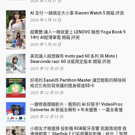
2026 年 3 月 21 日
AI 支付 一錶搞定大小事 Xiaomi Watch 5 開箱 評測
2026 年 3 月 13 日
超驚艷 讓人一眼就愛上 LENOVO 聯想 Yoga Book 9
14吋 AI輕薄筆電 開箱 評測
2026 年 1 月 30 日
美到讓人超想擁有 moto pad 60 系列 與 Moto |
Swarovski razr 60 冰藍限定版本 開箱 評測
2025 年 12 月 29 日
好用的 EaseUS Partition Master 讓您輕鬆的移除與
格式化有防寫保護的隨身碟或SD卡
2025 年 12 月 19 日
一鍵修復模糊影片、舊照的 AI 好幫手! VideoProc
Converter AI 新版全解析 × 年末優惠，一篇全看懂
2025 年 12 月 15 日
小朋友才做選擇 投影機 RGB藍牙音響 氛圍情境燈 我
通通都要！ Starfish 2 幻彩膠囊投影機｜結合「 智慧