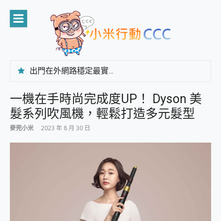
Skip
to
content
出門在外網路穩定最實在 「台灣大哥大」榮獲 4G/5G 在線率全球 NO.3 全台第一與全台六冠王實測心得，走到哪順到哪！
「AUSNAT R1 錄音卡」開箱評測~ 終結會議紀錄地獄，自動生成摘要報告，200+語言翻譯，旅遊最強搭檔。
CP 值天花板~ Bongcom BS5 足球君開箱~ 短焦投影機 3千元就能擁有！ 折扣碼在這～
一機在手時尚完成度UP！ Dyson 美
專為 PC上的 XBOX和掌機設計的 FireCuda X1070 SSD 固態硬碟開箱 評測
髮系列吹風機，輕鬆打造多元髮型
台灣製攝影機在這裡，100%全無線設計 SpotCam Solo Eco 太陽能防水雲端攝影機 SpotCam Solo 3 2.5K高畫質戶外攝影機 開箱 評測
電力超超超持久 MSI 微星 Prestige 14 AI+ D3MG-031TW 14吋 開箱評價，AI輕薄商務筆電 Copilot+ PC
麥兜小米
2023 年 8 月 30 日
超懂拍、耐用 AI 街拍機~ realme 16 Pro 開箱評價~ 2 億畫素 LumaColor 影像、持久續航與 IP69K 高防護
防窺黑科技 Galaxy S26 Ultra系列保護貼怎麼選？imos AR 低反光玻璃、藍寶石鏡頭貼與軍規防摔殼完整開箱評價
AI 支付 一錶搞定大小事 Xiaomi Watch 5 開箱 評測
超驚艷 讓人一眼就愛上 LENOVO 聯想 Yoga Book 9 14吋 AI輕薄筆電 開箱 評測
美到讓人超想擁有 moto pad 60 系列 與 Moto | Swarovski razr 60 冰藍限定版本 開箱 評測
好用的 EaseUS Partition Master 讓您輕鬆的移除與格式化有防寫保護的隨身碟或SD卡
一鍵修復模糊影片、舊照的 AI 好幫手! VideoProc Converter AI 新版全解析 × 年末優惠，一篇全看懂
小朋友才做選擇 投影機 RGB藍牙音響 氛圍情境燈 我通通都要！ Starfish 2 幻彩膠囊投影機｜結合「 智慧投影 & 煥彩流動 」的沈浸式生活新體驗