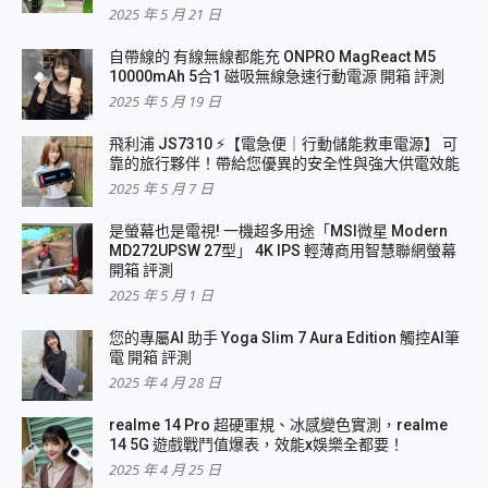
2025 年 5 月 21 日
自帶線的 有線無線都能充 ONPRO MagReact M5
10000mAh 5合1 磁吸無線急速行動電源 開箱 評測
2025 年 5 月 19 日
飛利浦 JS7310 ⚡【電急便｜行動儲能救車電源】 可
靠的旅行夥伴！帶給您優異的安全性與強大供電效能
2025 年 5 月 7 日
是螢幕也是電視! 一機超多用途「MSI微星 Modern
MD272UPSW 27型」 4K IPS 輕薄商用智慧聯網螢幕
開箱 評測
2025 年 5 月 1 日
您的專屬AI 助手 Yoga Slim 7 Aura Edition 觸控AI筆
電 開箱 評測
2025 年 4 月 28 日
realme 14 Pro 超硬軍規、冰感變色實測，realme
14 5G 遊戲戰鬥值爆表，效能x娛樂全都要！
2025 年 4 月 25 日