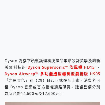
2億 APO蔡司長焦神機降臨~ vivo X200 Pro、vivo X200 就是這麼好拍
EaseUS Vocal Remover 免費線上去聲器一鍵去除人聲 人聲 音樂分離 2024 消除人聲推薦
3 個超值 MHN 飛人工具分享~~ iToolab AnyGo 魔物獵人 Now飛人 ios教學 不出門也可以到處走
Locawhere AnyTo 寶可夢飛人 AnyTo 不出門也可以飛遍全世界
小體積 40000mAh 超大容量 一次充5個設備 充好充滿 CUKTECH 酷態科 300W 微型充電站 開箱 評測
97.3% 恢復率，資料救援就是這麼簡單 EaseUS Data Recovery Wizard Free 18.0.0 業界最好的資料救援軟體
磁碟系統大風吹 有了 磁碟管理程式 EaseUS Partition Master 就是這麼簡單
全新 SONY Xperia 1 VI 開箱! 相機實測! 長焦覆蓋更遠更清晰、2日長續航、頂尖影音娛樂效能~
Xiaomi 14 Ultra 開箱 評測~ 有深度的 Leica 影像旗艦手機! 加碼小旗艦 Xiaomi 14 開箱 評測
vivo TWS 3e 真無線藍牙耳機智慧降噪升級、音質明亮溫潤，並支援雙設備連接~
MSI Claw 掌機專屬配件包 來囉 完美保護 MSI Claw A1M-026TW 電競掌機
Dyson 為旗下頭髮護理科技產品集結設計美學及創新
人像旗艦 vivo V30 系列 開箱 評測! 首搭蔡司光學鏡頭、攝影棚級柔光環、拍攝功能最好玩的美拍神機 vivo V30 Pro
多個願望一次滿足 超強散熱 微星 MSI Claw A1M-026TW 電競掌機 開箱 評測
美髮科技的
D
y
son Supersonic™ 吹風機 HD15
、
一吸完美對位 擁有超強吸力與超好用的隱磁支架 O-ONE MAG 最會吸的行動電源 開箱 評測
Dyson Airwrap™ 多功能造型器長型髮捲版 HS05
Motorola edge 70 pro 及 moto g37 power上市，登錄在送飛利浦氣炸鍋
「岩黑金色」即（29）日起正式在台上市，消費者可
近八千元的 Soundcore Liberty 5 Pro Max，有螢幕的耳機會是智商稅嗎?
至 Dyson 官網或官方授權通路購買，建議售價分別
ASUS Pad 全面應援 Me Time，加碼愛奇藝黃金雙周卡體驗，專案價最低 NT$0 起
榮耀 HONOR 600 Pro x MOLLY Limited Edition 限量版開賣，攜手味全龍進駐大巨蛋萬人盛典
為新台幣14,600元及17,600元。