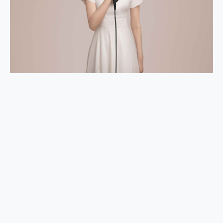
外型超吸晴~ 給您絕佳操控體驗 GravaStar Mercury K1 系列 異星機械鍵盤與 Mercury X 系列 輕量無線電競滑鼠 開箱 評測
開箱~變身「蜘蛛人」椅子軍師！MSI MPG 491CQP QD-OLED 超寬曲面電競螢幕，多工辦公、爽度滿滿的終極桌面體驗
iPhone 17 系列 有認證的防護來囉！ imos 首家導入 UL MCV 行銷宣告驗證的手機配件品牌
DJI Osmo Pocket 3 爽爽帶回家 歡慶 EaseUS 21 週年到來，「Slogan 海報徵稿活動」好康大放送
小巧好吸不擋鏡頭 有Qi2認證的 ONPRO MagReact MXs2 5000mAh薄型磁吸無線急速行動電源 開箱 評測
會走動的冷暖氣 SONY REON POCKET PRO 穿戴式智慧冷暖調溫裝置 開箱 評測
寶可夢飛人外掛iToolab AnyGo全新升級，GO Fest 五折優惠嗨翻天！支援 iOS/Android！
百倍變焦實測~ vivo X200 Pro 與 S25 Ultra 誰能滿足全場景拍攝需求？
超好用的 PLAUD NotePin AI 智慧錄音膠囊~ 您的AI 秘書已上線 每月免費送你 300分鐘轉寫
COMPUTEX 2025 來囉！AGI亞奇雷 AI・Gaming・創作儲存方案登場，趕快來AGI亞奇雷挑戰任務抽 PS5！
自帶線的 有線無線都能充 ONPRO MagReact M5 10000mAh 5合1 磁吸無線急速行動電源 開箱 評測
飛利浦 JS7310 ⚡【電急便｜行動儲能救車電源】 可靠的旅行夥伴！帶給您優異的安全性與強大供電效能
是螢幕也是電視! 一機超多用途「MSI微星 Modern MD272UPSW 27型」 4K IPS 輕薄商用智慧聯網螢幕 開箱 評測
您的專屬AI 助手 Yoga Slim 7 Aura Edition 觸控AI筆電 開箱 評測
realme 14 Pro 超硬軍規、冰感變色實測，realme 14 5G 遊戲戰鬥值爆表，效能x娛樂全都要！
iPhone、Apple Watch、AirPods耳機 三個設備充電一起搞定 ONPRO MagReact™ M3 3 in 1可攜摺疊無線充電器 開箱 評測
動靜皆宜「HUAWEI FreeArc」開放式耳掛耳機，無感配戴! 超穩超服貼，音質、通話也很優質
好玩好拍 vivo V50 ~ 口袋裡的 Zeiss 潮流攝影棚!
25種洗烘模式一機搞定! Roborock 衣莉莎白 H1 Neo分子篩洗脫烘 AI 滾筒洗衣機
給 MSI Claw 系列電競掌機 最完美的家 MSI Nest Docking Station 掌機專屬擴充底座 開箱 評測
B&O 精品級音響! Home+ 中嘉寬頻 SoundBox 劇院串流盒 開箱 評測