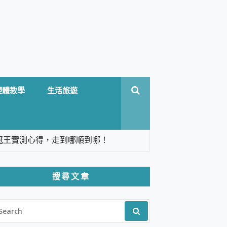
硬體教學
生活旅遊
台六冠王實測心得，走到哪順到哪！
翻譯，旅遊最強搭檔。
搜尋文章
 Solo 3 2.5K高畫質戶外攝影機 開箱 評
EARCH
pilot+ PC
R:
 IP69K 高防護