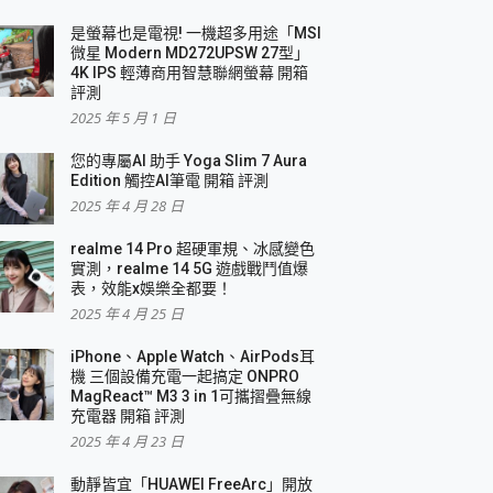
是螢幕也是電視! 一機超多用途「MSI
微星 Modern MD272UPSW 27型」
4K IPS 輕薄商用智慧聯網螢幕 開箱
評測
2025 年 5 月 1 日
您的專屬AI 助手 Yoga Slim 7 Aura
Edition 觸控AI筆電 開箱 評測
2025 年 4 月 28 日
realme 14 Pro 超硬軍規、冰感變色
實測，realme 14 5G 遊戲戰鬥值爆
表，效能x娛樂全都要！
2025 年 4 月 25 日
iPhone、Apple Watch、AirPods耳
機 三個設備充電一起搞定 ONPRO
MagReact™ M3 3 in 1可攜摺疊無線
充電器 開箱 評測
2025 年 4 月 23 日
動靜皆宜「HUAWEI FreeArc」開放