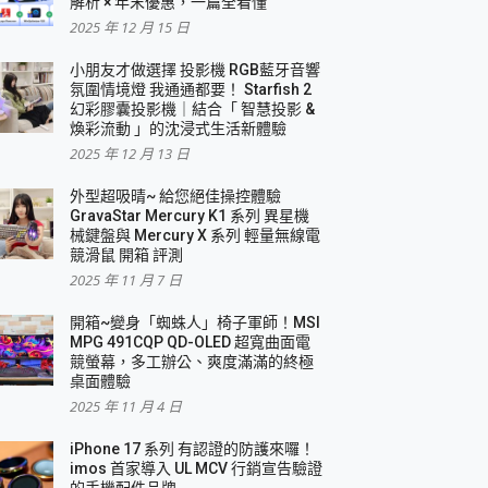
解析 × 年末優惠，一篇全看懂
2025 年 12 月 15 日
小朋友才做選擇 投影機 RGB藍牙音響
氛圍情境燈 我通通都要！ Starfish 2
幻彩膠囊投影機｜結合「 智慧投影 &
煥彩流動 」的沈浸式生活新體驗
2025 年 12 月 13 日
外型超吸晴~ 給您絕佳操控體驗
GravaStar Mercury K1 系列 異星機
械鍵盤與 Mercury X 系列 輕量無線電
競滑鼠 開箱 評測
2025 年 11 月 7 日
開箱~變身「蜘蛛人」椅子軍師！MSI
MPG 491CQP QD-OLED 超寬曲面電
競螢幕，多工辦公、爽度滿滿的終極
桌面體驗
2025 年 11 月 4 日
iPhone 17 系列 有認證的防護來囉！
imos 首家導入 UL MCV 行銷宣告驗證
的手機配件品牌