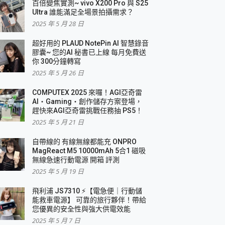
百倍變焦實測~ vivo X200 Pro 與 S25
Ultra 誰能滿足全場景拍攝需求？
2025 年 5 月 28 日
超好用的 PLAUD NotePin AI 智慧錄音
膠囊~ 您的AI 秘書已上線 每月免費送
你 300分鐘轉寫
2025 年 5 月 26 日
COMPUTEX 2025 來囉！AGI亞奇雷
AI・Gaming・創作儲存方案登場，
趕快來AGI亞奇雷挑戰任務抽 PS5！
2025 年 5 月 21 日
自帶線的 有線無線都能充 ONPRO
MagReact M5 10000mAh 5合1 磁吸
無線急速行動電源 開箱 評測
2025 年 5 月 19 日
飛利浦 JS7310 ⚡【電急便｜行動儲
能救車電源】 可靠的旅行夥伴！帶給
您優異的安全性與強大供電效能
2025 年 5 月 7 日