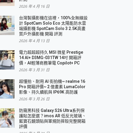
2026 年 4 月 16 日
要！
台灣製攝影機在這裡，100%全無線設
3 in 1可攜摺疊無線充電器 開箱 評測
計 SpotCam Solo Eco 太陽能防水雲
優質
端攝影機 SpotCam Solo 3 2.5K高畫
質戶外攝影機 開箱 評測
2026 年 4 月 13 日
 評測
電力超超超持久 MSI 微星 Prestige
14 AI+ D3MG-031TW 14吋 開箱評
價，AI輕薄商務筆電 Copilot+ PC
2026 年 3 月 31 日
到處走
超懂拍、耐用 AI 街拍機~ realme 16
 開箱 評測
Pro 開箱評價~ 2 億畫素 LumaColor
業界最好的資料救援軟體
影像、持久續航與 IP69K 高防護
2026 年 3 月 26 日
效能~
防窺黑科技 Galaxy S26 Ultra系列保
護貼怎麼選？imos AR 低反光玻璃、
藍寶石鏡頭貼與軍規防摔殼完整開箱
評價
機 vivo V30 Pro