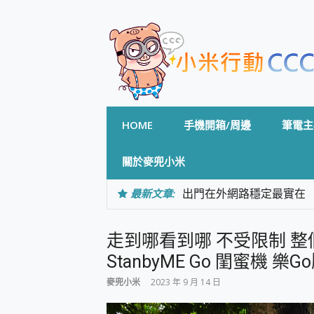
Skip
to
content
HOME
手機開箱/周邊
筆電主
關於麥兜小米
最新文章:
出門在外網路穩定最實在 「
「AUSNAT R1 錄音
CP 值天花板~ Bongco
走到哪看到哪 不受限制 整
專為 PC上的 XBOX和掌機設計
台灣製攝影機在這裡，100%全無
StanbyME Go 閨蜜機 樂
測
麥兜小米
2023 年 9 月 14 日
電力超超超持久 MSI 微星 Pre
超懂拍、耐用 AI 街拍機~ re