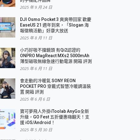
2025 年 9 月 24 日
DJI Osmo Pocket 3 爽爽帶回家 歡慶
EaseUS 21 週年到來，「Slogan 海
報徵稿活動」好康大放送
2025 年 8 月 11 日
小巧好吸不擋鏡頭 有Qi2認證的
ONPRO MagReact MXs2 5000mAh
薄型磁吸無線急速行動電源 開箱 評測
2025 年 6 月 11 日
會走動的冷暖氣 SONY REON
POCKET PRO 穿戴式智慧冷暖調溫裝
置 開箱 評測
2025 年 6 月 6 日
寶可夢飛人外掛iToolab AnyGo全新
升級，GO Fest 五折優惠嗨翻天！支
援 iOS/Android！
2025 年 5 月 30 日