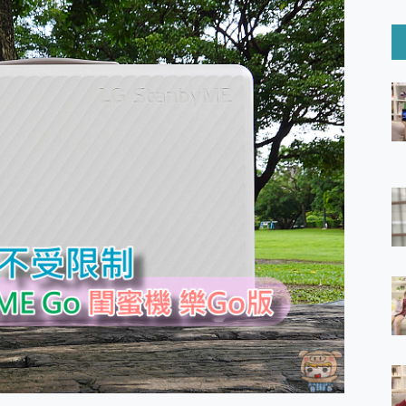
6 Ultra系列保護貼怎麼選？imos AR 低反光玻璃、藍寶石鏡頭
mi Watch 5 開箱 評測
O 聯想 Yoga Book 9 14吋 AI輕薄筆電 開箱 評測
60 系列 與 Moto | Swarovski razr 60 冰藍限定版本 開箱 評測
tion Master 讓您輕鬆的移除與格式化有防寫保護的隨身碟或SD卡
好幫手! VideoProc Converter AI 新版全解析 × 年末優惠
B藍牙音響 氛圍情境燈 我通通都要！ Starfish 2 幻彩膠囊投影
GravaStar Mercury K1 系列 異星機械鍵盤與 Mercury 
！MSI MPG 491CQP QD-OLED 超寬曲面電競螢幕，
證的防護來囉！ imos 首家導入 UL MCV 行銷宣告驗證的手機配件品牌
 爽爽帶回家 歡慶 EaseUS 21 週年到來，「Slogan 海報徵稿活動」
的 ONPRO MagReact MXs2 5000mAh薄型磁吸無線急速行
ON POCKET PRO 穿戴式智慧冷暖調溫裝置 開箱 評測
yGo全新升級，GO Fest 五折優惠嗨翻天！支援 iOS/Android！
 Pro 與 S25 Ultra 誰能滿足全場景拍攝需求？
in AI 智慧錄音膠囊~ 您的AI 秘書已上線 每月免費送你 300分鐘轉
囉！AGI亞奇雷 AI・Gaming・創作儲存方案登場，趕快來AGI亞奇雷
RO MagReact M5 10000mAh 5合1 磁吸無線急速行動電源
電急便｜行動儲能救車電源】 可靠的旅行夥伴！帶給您優異的安全性
「MSI微星 Modern MD272UPSW 27型」 4K IPS 輕薄