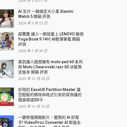
2026 年 3 月 21 日
AI 支付 一錶搞定大小事 Xiaomi
簡單
Watch 5 開箱 評測
2026 年 3 月 13 日
超驚艷 讓人一眼就愛上 LENOVO 聯想
Yoga Book 9 14吋 AI輕薄筆電 開箱
評測
2026 年 1 月 30 日
美到讓人超想擁有 moto pad 60 系列
與 Moto | Swarovski razr 60 冰藍限
定版本 開箱 評測
2025 年 12 月 29 日
好用的 EaseUS Partition Master 讓
您輕鬆的移除與格式化有防寫保護的
隨身碟或SD卡
2025 年 12 月 19 日
一鍵修復模糊影片、舊照的 AI 好幫
手! VideoProc Converter AI 新版全