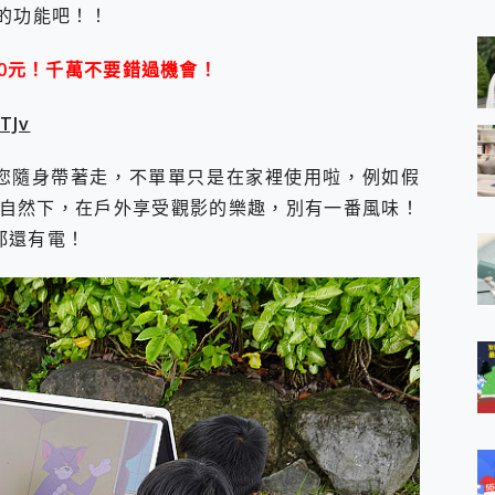
 MSI Claw A1M-026TW 電競掌機 開箱 評測
的功能吧！！
與超好用的隱磁支架 O-ONE MAG 最會吸的行動電源 開箱 評測
業增距鏡實測：Find X9 Ultra 光學長焦隨手拍，紀錄生活就是這麼
00元！千萬不要錯過機會！
ro 及 moto g37 power上市，登錄在送飛利浦氣炸鍋
iberty 5 Pro Max，有螢幕的耳機會是智商稅嗎?
tTJv
e Time，加碼愛奇藝黃金雙周卡體驗，專案價最低 NT$0 起
Go版 讓您隨身帶著走，不單單只是在家裡使用啦，例如假
自然下，在戶外享受觀影的樂趣，別有一番風味！
都還有電！