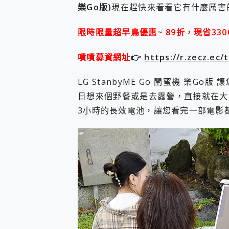
多個願望一次滿足 超強散熱 微星
樂Go版
)
現在趕快來看看它有什麼厲害
一吸完美對位 擁有超強吸力
OPPO 哈蘇 300mm 專
限時限量超早鳥優惠~ 89折，現省33
Motorola edge 70 p
近八千元的 Soundcore L
嘖嘖募資網址
👉
https://r.zecz.ec/
ASUS Pad 全面應援 M
LG StanbyME Go 閨蜜機 樂
日想來個野餐或是去露營，直接就在大
3小時的長效電池，讓您看完一部電影