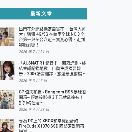
貼與軍規防摔殼完整開箱評價
最新文章
出門在外網路穩定最實在 「台灣大哥
，一篇全看懂
大」榮獲 4G/5G 在線率全球 NO.3 全
台第一與全台六冠王實測心得，走到
機｜結合「 智慧投影 & 煥彩流動 」的沈浸
哪順到哪！
2026 年 7 月 31 日
X 系列 輕量無線電競滑鼠 開箱 評測
多工辦公、爽度滿滿的終極桌面體驗
「AUSNAT R1 錄音卡」開箱評測~ 終
結會議紀錄地獄，自動生成摘要報
好康大放送
告，200+語言翻譯，旅遊最強搭檔。
動電源 開箱 評測
2026 年 5 月 7 日
CP 值天花板~ Bongcom BS5 足球君
開箱~ 短焦投影機 3千元就能擁有！
折扣碼在這～
寫
2026 年 4 月 23 日
挑戰任務抽 PS5！
 開箱 評測
專為 PC上的 XBOX和掌機設計的
與強大供電效能
FireCuda X1070 SSD 固態硬碟開箱
商用智慧聯網螢幕 開箱 評測
評測