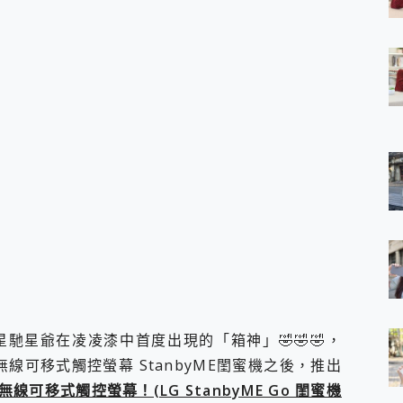
 7 Aura Edition 觸控AI筆電 開箱 評測
軍規、冰感變色實測，realme 14 5G 遊戲戰鬥值爆表，效能x娛樂全都
h、AirPods耳機 三個設備充電一起搞定 ONPRO MagReact™ M3 
eeArc」開放式耳掛耳機，無感配戴! 超穩超服貼，音質、通話也很
袋裡的 Zeiss 潮流攝影棚!
orock 衣莉莎白 H1 Neo分子篩洗脫烘 AI 滾筒洗衣機
 最完美的家 MSI Nest Docking Station 掌機專屬擴充底座 開箱
 中嘉寬頻 SoundBox 劇院串流盒 開箱 評測
ivo X200 Pro、vivo X200 就是這麼好拍
over 免費線上去聲器一鍵去除人聲 人聲 音樂分離 2024 消除人聲推薦
~~ iToolab AnyGo 魔物獵人 Now飛人 ios教學 不出門也可以
寶可夢飛人 AnyTo 不出門也可以飛遍全世界
容量 一次充5個設備 充好充滿 CUKTECH 酷態科 300W 微型充電站
簡單 EaseUS Data Recovery Wizard Free 18.0.0 
 EaseUS Partition Master 就是這麼簡單
1 VI 開箱! 相機實測! 長焦覆蓋更遠更清晰、2日長續航、頂尖影音娛樂
 評測~ 有深度的 Leica 影像旗艦手機! 加碼小旗艦 Xiaomi 14 開箱 評測
馳星爺在凌凌漆中首度出現的「箱神」🤣🤣🤣，
無線藍牙耳機智慧降噪升級、音質明亮溫潤，並支援雙設備連接~
線可移式觸控螢幕 StanbyME閨蜜機之後，推出
來囉 完美保護 MSI Claw A1M-026TW 電競掌機
Go 無線可移式觸控螢幕！(LG StanbyME Go 閨蜜機
列 開箱 評測! 首搭蔡司光學鏡頭、攝影棚級柔光環、拍攝功能最好玩的美拍神