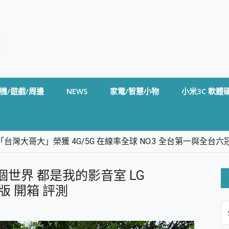
機/遊戲/周邊
NEWS
家電/智慧小物
小米3C 軟體
台灣大哥大」榮獲 4G/5G 在線率全球 NO.3 全台第一與全
卡」開箱評測~ 終結會議紀錄地獄，自動生成摘要報告，200+語言
m BS5 足球君開箱~ 短焦投影機 3千元就能擁有！ 折扣碼在這～
個世界 都是我的影音室 LG
的 FireCuda X1070 SSD 固態硬碟開箱 評測
線設計 SpotCam Solo Eco 太陽能防水雲端攝影機 SpotCam
Go版 開箱 評測
S
stige 14 AI+ D3MG-031TW 14吋 開箱評價，AI輕薄商務筆電 Co
FO
alme 16 Pro 開箱評價~ 2 億畫素 LumaColor 影像、持久續航與