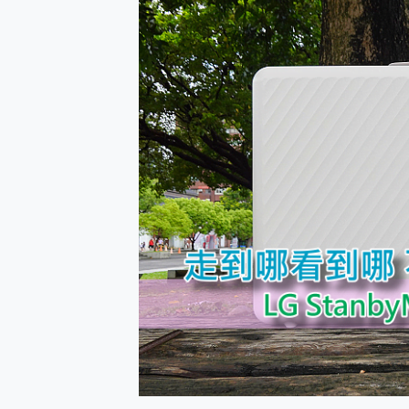
防窺黑科技 Galaxy S2
AI 支付 一錶搞定大小事 Xiao
超驚艷 讓人一眼就愛上 LENOV
美到讓人超想擁有 moto pad 
好用的 EaseUS Parti
一鍵修復模糊影片、舊照的 AI 
小朋友才做選擇 投影機 RG
式生活新體驗
外型超吸晴~ 給您絕佳操控體驗 
開箱~變身「蜘蛛人」椅子軍師
iPhone 17 系列 有認
DJI Osmo Pocket 3
小巧好吸不擋鏡頭 有Qi2認證
會走動的冷暖氣 SONY RE
寶可夢飛人外掛iToolab An
百倍變焦實測~ vivo X200
超好用的 PLAUD NoteP
COMPUTEX 2025 來
自帶線的 有線無線都能充 ONP
飛利浦 JS7310 ⚡【
是螢幕也是電視! 一機超多用途