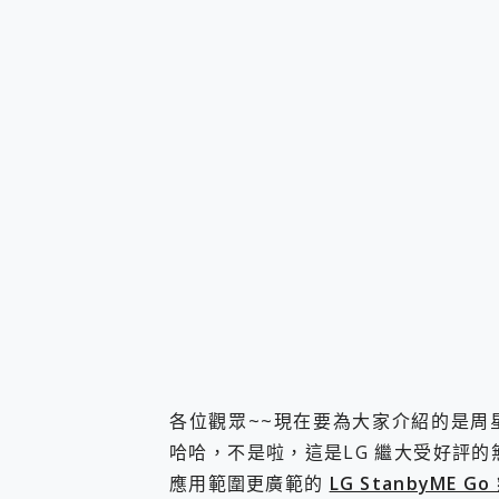
您的專屬AI 助手 Yoga Slim
realme 14 Pro 超硬
iPhone、Apple Watc
動靜皆宜「HUAWEI Fr
好玩好拍 vivo V50 ~ 口
25種洗烘模式一機搞定! Rob
給 MSI Claw 系列電競掌機
B&O 精品級音響! Home+
2億 APO蔡司長焦神機降臨~ v
EaseUS Vocal Rem
3 個超值 MHN 飛人工具分享
Locawhere AnyTo 
小體積 40000mAh 超大
97.3% 恢復率，資料救援就是這麼
磁碟系統大風吹 有了 磁碟管理程式
全新 SONY Xperia 
Xiaomi 14 Ultra 開箱
各位觀眾~~現在要為大家介紹的是周星
vivo TWS 3e 真
哈哈，不是啦，這是LG 繼大受好評的無
MSI Claw 掌機專屬配件包 
應用範圍更廣範的
LG StanbyME 
人像旗艦 vivo V30 系