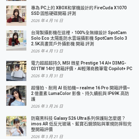
專為 PC上的 XBOX和掌機設計的 FireCuda X1070
SSD 固態硬碟開箱 評測
2026 年 4 月 16 日
台灣製攝影機在這裡，100%全無線設計 SpotCam
Solo Eco 太陽能防水雲端攝影機 SpotCam Solo 3
2.5K高畫質戶外攝影機 開箱 評測
2026 年 4 月 13 日
電力超超超持久 MSI 微星 Prestige 14 AI+ D3MG-
031TW 14吋 開箱評價，AI輕薄商務筆電 Copilot+ PC
2026 年 3 月 31 日
超懂拍、耐用 AI 街拍機~ realme 16 Pro 開箱評價~
2 億畫素 LumaColor 影像、持久續航與 IP69K 高防
護
2026 年 3 月 26 日
防窺黑科技 Galaxy S26 Ultra系列保護貼怎麼選？
imos AR 低反光玻璃、藍寶石鏡頭貼與軍規防摔殼完
整開箱評價
2026 年 3 月 21 日