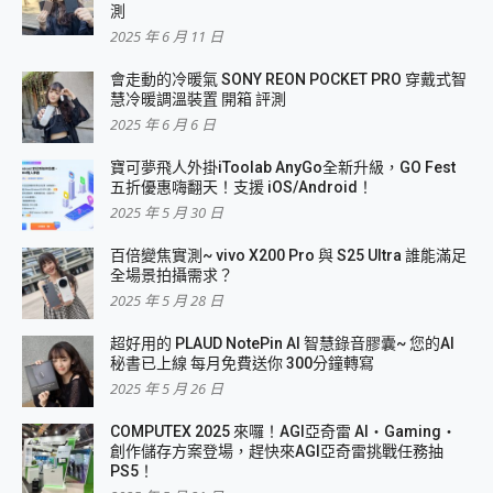
測
2025 年 6 月 11 日
會走動的冷暖氣 SONY REON POCKET PRO 穿戴式智
慧冷暖調溫裝置 開箱 評測
2025 年 6 月 6 日
寶可夢飛人外掛iToolab AnyGo全新升級，GO Fest
五折優惠嗨翻天！支援 iOS/Android！
2025 年 5 月 30 日
百倍變焦實測~ vivo X200 Pro 與 S25 Ultra 誰能滿足
全場景拍攝需求？
2025 年 5 月 28 日
超好用的 PLAUD NotePin AI 智慧錄音膠囊~ 您的AI
秘書已上線 每月免費送你 300分鐘轉寫
2025 年 5 月 26 日
COMPUTEX 2025 來囉！AGI亞奇雷 AI・Gaming・
創作儲存方案登場，趕快來AGI亞奇雷挑戰任務抽
PS5！