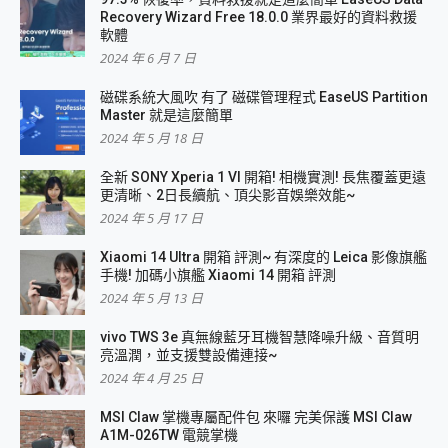
Recovery Wizard Free 18.0.0 業界最好的資料救援
軟體
2024 年 6 月 7 日
磁碟系統大風吹 有了 磁碟管理程式 EaseUS Partition
Master 就是這麼簡單
2024 年 5 月 18 日
全新 SONY Xperia 1 VI 開箱! 相機實測! 長焦覆蓋更遠
更清晰、2日長續航、頂尖影音娛樂效能~
2024 年 5 月 17 日
Xiaomi 14 Ultra 開箱 評測~ 有深度的 Leica 影像旗艦
手機! 加碼小旗艦 Xiaomi 14 開箱 評測
2024 年 5 月 13 日
vivo TWS 3e 真無線藍牙耳機智慧降噪升級、音質明
亮溫潤，並支援雙設備連接~
2024 年 4 月 25 日
MSI Claw 掌機專屬配件包 來囉 完美保護 MSI Claw
A1M-026TW 電競掌機