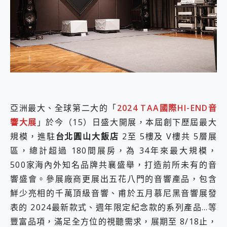
外型超吸晴~ 給您絕佳操控體驗 GravaStar Mercury K1 系列 異星機械鍵盤與 Mercury X 系列 輕量無線電競滑鼠 開箱 評測
開箱~變身「蜘蛛人」椅子軍師！MSI MPG 491CQP QD-OLED 超寬曲面電競螢幕，多工辦公、爽度滿滿的終極桌面體驗
iPhone 17 系列 有認證的防護來囉！ imos 首家導入 UL MCV 行銷宣告驗證的手機配件品牌
DJI Osmo Pocket 3 爽爽帶回家 歡慶 EaseUS 21 週年到來，「Slogan 海報徵稿活動」好康大放送
小巧好吸不擋鏡頭 有Qi2認證的 ONPRO MagReact MXs2 5000mAh薄型磁吸無線急速行動電源 開箱 評測
會走動的冷暖氣 SONY REON POCKET PRO 穿戴式智慧冷暖調溫裝置 開箱 評測
寶可夢飛人外掛iToolab AnyGo全新升級，GO Fest 五折優惠嗨翻天！支援 iOS/Android！
百倍變焦實測~ vivo X200 Pro 與 S25 Ultra 誰能滿足全場景拍攝需求？
超好用的 PLAUD NotePin AI 智慧錄音膠囊~ 您的AI 秘書已上線 每月免費送你 300分鐘轉寫
COMPUTEX 2025 來囉！AGI亞奇雷 AI・Gaming・創作儲存方案登場，趕快來AGI亞奇雷挑戰任務抽 PS5！
亞洲最大、全球第二大的「
2024 TAA國際HI-END音
自帶線的 有線無線都能充 ONPRO MagReact M5 10000mAh 5合1 磁吸無線急速行動電源 開箱 評測
響大展
」於今（15）日盛大開展，本屆創下歷屆最大
飛利浦 JS7310 ⚡【電急便｜行動儲能救車電源】 可靠的旅行夥伴！帶給您優異的安全性與強大供電效能
規模，進駐
台北圓山大飯店
2至 5樓及 V樓共 5層展
是螢幕也是電視! 一機超多用途「MSI微星 Modern MD272UPSW 27型」 4K IPS 輕薄商用智慧聯網螢幕 開箱 評測
您的專屬AI 助手 Yoga Slim 7 Aura Edition 觸控AI筆電 開箱 評測
區，總計超過 180間展房，為 34年來最大規模，
realme 14 Pro 超硬軍規、冰感變色實測，realme 14 5G 遊戲戰鬥值爆表，效能x娛樂全都要！
500家海內外知名品牌共襄盛舉，打造前所未有的音
iPhone、Apple Watch、AirPods耳機 三個設備充電一起搞定 ONPRO MagReact™ M3 3 in 1可攜摺疊無線充電器 開箱 評測
響盛會。參展廠商更展出五花八門的音響產品，包含
動靜皆宜「HUAWEI FreeArc」開放式耳掛耳機，無感配戴! 超穩超服貼，音質、通話也很優質
好玩好拍 vivo V50 ~ 口袋裡的 Zeiss 潮流攝影棚!
鮮少亮相的千萬頂級音響、甫於五月慕尼黑音響展發
25種洗烘模式一機搞定! Roborock 衣莉莎白 H1 Neo分子篩洗脫烘 AI 滾筒洗衣機
表的 2024最新款式、週年限定紀念款的系列產品…等
給 MSI Claw 系列電競掌機 最完美的家 MSI Nest Docking Station 掌機專屬擴充底座 開箱 評測
豐富品項，滿足全方位的視聽需求，展期至 8/18止，
B&O 精品級音響! Home+ 中嘉寬頻 SoundBox 劇院串流盒 開箱 評測