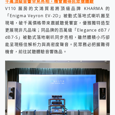
千萬頂級音響罕見亮相，機會難得民眾搶體驗
V110 展房的文鴻貿易將頂級品牌 KHARMA 的
「Enigma Veyron EV-2D」被動式落地式喇叭搬至
現場，破千萬價格帶來震撼聽覺饗宴，優雅獨特造型
更展現非凡品味；同品牌的百萬級「Elegance dB7 /
dB7-S」被動式落地喇叭同步亮相，雖然體積小巧卻
能呈現極佳解析力與高密度聲音。民眾務必把握難得
機會，前往試聽體驗音響逸品。