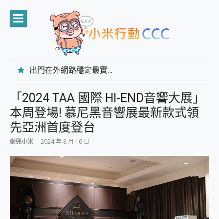
Skip
to
content
出門在外網路穩定最實在 「台灣大哥大」榮獲 4G/5G 在線率全球 NO.3 全台第一與全台六冠王實測心得，走到哪順到哪！
「AUSNAT R1 錄音卡」開箱評測~ 終結會議紀錄地獄，自動生成摘要報告，200+語言翻譯，旅遊最強搭檔。
CP 值天花板~ Bongcom BS5 足球君開箱~ 短焦投影機 3千元就能擁有！ 折扣碼在這～
「2024 TAA 國際 HI-END音響大展」
專為 PC上的 XBOX和掌機設計的 FireCuda X1070 SSD 固態硬碟開箱 評測
本周登場! 慕尼黑音響展最新款式領
台灣製攝影機在這裡，100%全無線設計 SpotCam Solo Eco 太陽能防水雲端攝影機 SpotCam Solo 3 2.5K高畫質戶外攝影機 開箱 評測
電力超超超持久 MSI 微星 Prestige 14 AI+ D3MG-031TW 14吋 開箱評價，AI輕薄商務筆電 Copilot+ PC
先亞洲首度登台
超懂拍、耐用 AI 街拍機~ realme 16 Pro 開箱評價~ 2 億畫素 LumaColor 影像、持久續航與 IP69K 高防護
麥兜小米
2024 年 8 月 16 日
防窺黑科技 Galaxy S26 Ultra系列保護貼怎麼選？imos AR 低反光玻璃、藍寶石鏡頭貼與軍規防摔殼完整開箱評價
AI 支付 一錶搞定大小事 Xiaomi Watch 5 開箱 評測
超驚艷 讓人一眼就愛上 LENOVO 聯想 Yoga Book 9 14吋 AI輕薄筆電 開箱 評測
美到讓人超想擁有 moto pad 60 系列 與 Moto | Swarovski razr 60 冰藍限定版本 開箱 評測
好用的 EaseUS Partition Master 讓您輕鬆的移除與格式化有防寫保護的隨身碟或SD卡
一鍵修復模糊影片、舊照的 AI 好幫手! VideoProc Converter AI 新版全解析 × 年末優惠，一篇全看懂
小朋友才做選擇 投影機 RGB藍牙音響 氛圍情境燈 我通通都要！ Starfish 2 幻彩膠囊投影機｜結合「 智慧投影 & 煥彩流動 」的沈浸式生活新體驗