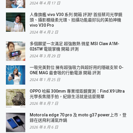
2024 年 4 月 17 日
人像旗艦 vivo V30 系列 開箱 評測! 首搭蔡司光學鏡
頭、攝影棚級柔光環、拍攝功能最好玩的美拍神機
vivo V30 Pro
2024 年 4 月 2 日
多個願望一次滿足 超強散熱 微星 MSI Claw A1M-
026TW 電競掌機 開箱 評測
2024 年 3 月 29 日
一吸完美對位 擁有超強吸力與超好用的隱磁支架 O-
ONE MAG 最會吸的行動電源 開箱 評測
2024 年 1 月 25 日
OPPO 哈蘇 300mm 專業增距鏡實測：Find X9 Ultra
光學長焦隨手拍，紀錄生活就是這麼簡單
2026 年 8 月 7 日
Motorola edge 70 pro 及 moto g37 power上市，登
錄在送飛利浦氣炸鍋
2026 年 8 月 6 日