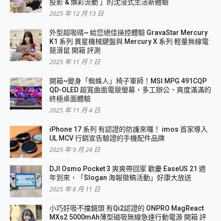
投影 & 煥彩流動 」的沈浸式生活新體驗
2025 年 12 月 13 日
外型超吸晴~ 給您絕佳操控體驗 GravaStar Mercury
K1 系列 異星機械鍵盤與 Mercury X 系列 輕量無線電
競滑鼠 開箱 評測
2025 年 11 月 7 日
開箱~變身「蜘蛛人」椅子軍師！MSI MPG 491CQP
QD-OLED 超寬曲面電競螢幕，多工辦公、爽度滿滿的
終極桌面體驗
2025 年 11 月 4 日
iPhone 17 系列 有認證的防護來囉！ imos 首家導入
UL MCV 行銷宣告驗證的手機配件品牌
2025 年 9 月 24 日
DJI Osmo Pocket 3 爽爽帶回家 歡慶 EaseUS 21 週
年到來，「Slogan 海報徵稿活動」好康大放送
2025 年 8 月 11 日
小巧好吸不擋鏡頭 有Qi2認證的 ONPRO MagReact
MXs2 5000mAh薄型磁吸無線急速行動電源 開箱 評