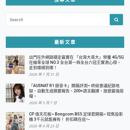
SEARCH
FOR:
最新文章
出門在外網路穩定最實在 「台灣大哥大」榮獲 4G/5G
在線率全球 NO.3 全台第一與全台六冠王實測心得，
走到哪順到哪！
2026 年 7 月 31 日
「AUSNAT R1 錄音卡」開箱評測~ 終結會議紀錄地
獄，自動生成摘要報告，200+語言翻譯，旅遊最強搭
檔。
2026 年 5 月 7 日
CP 值天花板~ Bongcom BS5 足球君開箱~ 短焦投影
機 3千元就能擁有！ 折扣碼在這～
2026 年 4 月 23 日