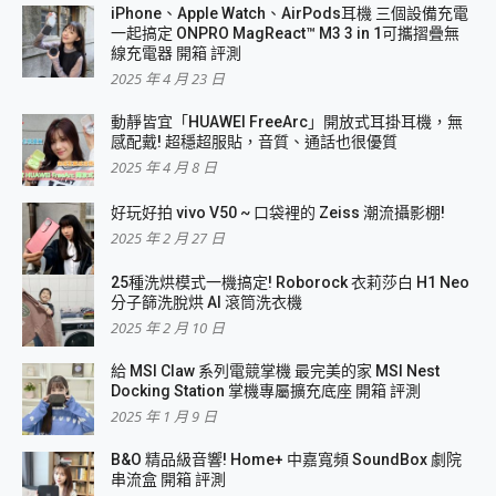
iPhone、Apple Watch、AirPods耳機 三個設備充電
一起搞定 ONPRO MagReact™ M3 3 in 1可攜摺疊無
線充電器 開箱 評測
2025 年 4 月 23 日
動靜皆宜「HUAWEI FreeArc」開放式耳掛耳機，無
感配戴! 超穩超服貼，音質、通話也很優質
2025 年 4 月 8 日
好玩好拍 vivo V50 ~ 口袋裡的 Zeiss 潮流攝影棚!
2025 年 2 月 27 日
25種洗烘模式一機搞定! Roborock 衣莉莎白 H1 Neo
分子篩洗脫烘 AI 滾筒洗衣機
2025 年 2 月 10 日
給 MSI Claw 系列電競掌機 最完美的家 MSI Nest
Docking Station 掌機專屬擴充底座 開箱 評測
2025 年 1 月 9 日
B&O 精品級音響! Home+ 中嘉寬頻 SoundBox 劇院
串流盒 開箱 評測