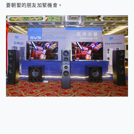
要朝聖的朋友加緊機會。
2億 APO蔡司長焦神機降臨~ vivo X200 Pro、vivo X200 就是這麼好拍
EaseUS Vocal Remover 免費線上去聲器一鍵去除人聲 人聲 音樂分離 2024 消除人聲推薦
3 個超值 MHN 飛人工具分享~~ iToolab AnyGo 魔物獵人 Now飛人 ios教學 不出門也可以到處走
Locawhere AnyTo 寶可夢飛人 AnyTo 不出門也可以飛遍全世界
小體積 40000mAh 超大容量 一次充5個設備 充好充滿 CUKTECH 酷態科 300W 微型充電站 開箱 評測
97.3% 恢復率，資料救援就是這麼簡單 EaseUS Data Recovery Wizard Free 18.0.0 業界最好的資料救援軟體
磁碟系統大風吹 有了 磁碟管理程式 EaseUS Partition Master 就是這麼簡單
全新 SONY Xperia 1 VI 開箱! 相機實測! 長焦覆蓋更遠更清晰、2日長續航、頂尖影音娛樂效能~
Xiaomi 14 Ultra 開箱 評測~ 有深度的 Leica 影像旗艦手機! 加碼小旗艦 Xiaomi 14 開箱 評測
vivo TWS 3e 真無線藍牙耳機智慧降噪升級、音質明亮溫潤，並支援雙設備連接~
MSI Claw 掌機專屬配件包 來囉 完美保護 MSI Claw A1M-026TW 電競掌機
人像旗艦 vivo V30 系列 開箱 評測! 首搭蔡司光學鏡頭、攝影棚級柔光環、拍攝功能最好玩的美拍神機 vivo V30 Pro
多個願望一次滿足 超強散熱 微星 MSI Claw A1M-026TW 電競掌機 開箱 評測
一吸完美對位 擁有超強吸力與超好用的隱磁支架 O-ONE MAG 最會吸的行動電源 開箱 評測
OPPO 哈蘇 300mm 專業增距鏡實測：Find X9 Ultra 光學長焦隨手拍，紀錄生活就是這麼簡單
Motorola edge 70 pro 及 moto g37 power上市，登錄在送飛利浦氣炸鍋
近八千元的 Soundcore Liberty 5 Pro Max，有螢幕的耳機會是智商稅嗎?
ASUS Pad 全面應援 Me Time，加碼愛奇藝黃金雙周卡體驗，專案價最低 NT$0 起