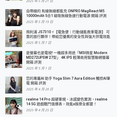
2025 年 5 月 21 日
自帶線的 有線無線都能充 ONPRO MagReact M5
10000mAh 5合1 磁吸無線急速行動電源 開箱 評測
2025 年 5 月 19 日
飛利浦 JS7310 ⚡【電急便｜行動儲能救車電源】 可
靠的旅行夥伴！帶給您優異的安全性與強大供電效能
2025 年 5 月 7 日
是螢幕也是電視! 一機超多用途「MSI微星 Modern
MD272UPSW 27型」 4K IPS 輕薄商用智慧聯網螢幕
開箱 評測
2025 年 5 月 1 日
您的專屬AI 助手 Yoga Slim 7 Aura Edition 觸控AI筆
電 開箱 評測
2025 年 4 月 28 日
realme 14 Pro 超硬軍規、冰感變色實測，realme
14 5G 遊戲戰鬥值爆表，效能x娛樂全都要！
2025 年 4 月 25 日