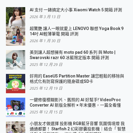
AI 支付 一錶搞定大小事 Xiaomi Watch 5 開箱 評測
2026 年 3 月 13 日
超驚艷 讓人一眼就愛上 LENOVO 聯想 Yoga Book 9
14吋 AI輕薄筆電 開箱 評測
2026 年 1 月 30 日
美到讓人超想擁有 moto pad 60 系列 與 Moto |
Swarovski razr 60 冰藍限定版本 開箱 評測
2025 年 12 月 29 日
好用的 EaseUS Partition Master 讓您輕鬆的移除與
格式化有防寫保護的隨身碟或SD卡
2025 年 12 月 19 日
一鍵修復模糊影片、舊照的 AI 好幫手! VideoProc
Converter AI 新版全解析 × 年末優惠，一篇全看懂
2025 年 12 月 15 日
小朋友才做選擇 投影機 RGB藍牙音響 氛圍情境燈 我
通通都要！ Starfish 2 幻彩膠囊投影機｜結合「 智慧