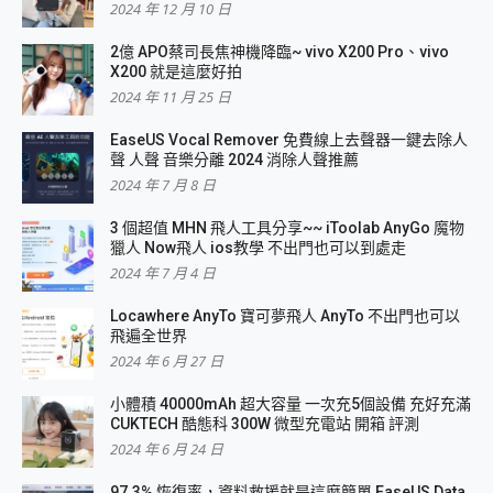
2024 年 12 月 10 日
2億 APO蔡司長焦神機降臨~ vivo X200 Pro、vivo
X200 就是這麼好拍
2024 年 11 月 25 日
EaseUS Vocal Remover 免費線上去聲器一鍵去除人
聲 人聲 音樂分離 2024 消除人聲推薦
2024 年 7 月 8 日
3 個超值 MHN 飛人工具分享~~ iToolab AnyGo 魔物
獵人 Now飛人 ios教學 不出門也可以到處走
2024 年 7 月 4 日
Locawhere AnyTo 寶可夢飛人 AnyTo 不出門也可以
飛遍全世界
2024 年 6 月 27 日
小體積 40000mAh 超大容量 一次充5個設備 充好充滿
CUKTECH 酷態科 300W 微型充電站 開箱 評測
2024 年 6 月 24 日
97.3% 恢復率，資料救援就是這麼簡單 EaseUS Data