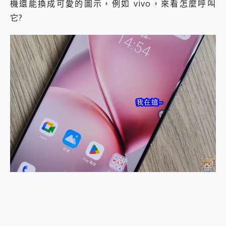
機還能換成可愛的圖示，例如 vivo，來看怎麼呼叫
2億 APO蔡司長焦神機降臨~ vivo X200 Pro、vivo X200 就是這麼好拍
它?
EaseUS Vocal Remover 免費線上去聲器一鍵去除人聲 人聲 音樂分離 2024 消除人聲推薦
3 個超值 MHN 飛人工具分享~~ iToolab AnyGo 魔物獵人 Now飛人 ios教學 不出門也可以到處走
Locawhere AnyTo 寶可夢飛人 AnyTo 不出門也可以飛遍全世界
小體積 40000mAh 超大容量 一次充5個設備 充好充滿 CUKTECH 酷態科 300W 微型充電站 開箱 評測
97.3% 恢復率，資料救援就是這麼簡單 EaseUS Data Recovery Wizard Free 18.0.0 業界最好的資料救援軟體
磁碟系統大風吹 有了 磁碟管理程式 EaseUS Partition Master 就是這麼簡單
全新 SONY Xperia 1 VI 開箱! 相機實測! 長焦覆蓋更遠更清晰、2日長續航、頂尖影音娛樂效能~
Xiaomi 14 Ultra 開箱 評測~ 有深度的 Leica 影像旗艦手機! 加碼小旗艦 Xiaomi 14 開箱 評測
vivo TWS 3e 真無線藍牙耳機智慧降噪升級、音質明亮溫潤，並支援雙設備連接~
MSI Claw 掌機專屬配件包 來囉 完美保護 MSI Claw A1M-026TW 電競掌機
人像旗艦 vivo V30 系列 開箱 評測! 首搭蔡司光學鏡頭、攝影棚級柔光環、拍攝功能最好玩的美拍神機 vivo V30 Pro
多個願望一次滿足 超強散熱 微星 MSI Claw A1M-026TW 電競掌機 開箱 評測
一吸完美對位 擁有超強吸力與超好用的隱磁支架 O-ONE MAG 最會吸的行動電源 開箱 評測
Motorola edge 70 pro 及 moto g37 power上市，登錄在送飛利浦氣炸鍋
近八千元的 Soundcore Liberty 5 Pro Max，有螢幕的耳機會是智商稅嗎?
ASUS Pad 全面應援 Me Time，加碼愛奇藝黃金雙周卡體驗，專案價最低 NT$0 起
榮耀 HONOR 600 Pro x MOLLY Limited Edition 限量版開賣，攜手味全龍進駐大巨蛋萬人盛典