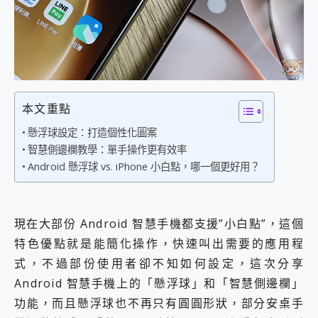
外型超吸晴~ 給您絕佳操控體驗 GravaStar Mercury K1 系列 異星機械鍵盤與 Mercury X 系列 輕量無線電競滑鼠 開箱 評測
開箱~變身「蜘蛛人」椅子軍師！MSI MPG 491CQP QD-OLED 超寬曲面電競螢幕，多工辦公、爽度滿滿的終極桌面體驗
iPhone 17 系列 有認證的防護來囉！ imos 首家導入 UL MCV 行銷宣告驗證的手機配件品牌
DJI Osmo Pocket 3 爽爽帶回家 歡慶 EaseUS 21 週年到來，「Slogan 海報徵稿活動」好康大放送
小巧好吸不擋鏡頭 有Qi2認證的 ONPRO MagReact MXs2 5000mAh薄型磁吸無線急速行動電源 開箱 評測
會走動的冷暖氣 SONY REON POCKET PRO 穿戴式智慧冷暖調溫裝置 開箱 評測
寶可夢飛人外掛iToolab AnyGo全新升級，GO Fest 五折優惠嗨翻天！支援 iOS/Android！
本文重點
百倍變焦實測~ vivo X200 Pro 與 S25 Ultra 誰能滿足全場景拍攝需求？
超好用的 PLAUD NotePin AI 智慧錄音膠囊~ 您的AI 秘書已上線 每月免費送你 300分鐘轉寫
懸浮球設定：打造個性化圖案
COMPUTEX 2025 來囉！AGI亞奇雷 AI・Gaming・創作儲存方案登場，趕快來AGI亞奇雷挑戰任務抽 PS5！
智慧側邊欄教學：單手操作更有效率
自帶線的 有線無線都能充 ONPRO MagReact M5 10000mAh 5合1 磁吸無線急速行動電源 開箱 評測
Android 懸浮球 vs. iPhone 小白點，哪一個更好用？
飛利浦 JS7310 ⚡【電急便｜行動儲能救車電源】 可靠的旅行夥伴！帶給您優異的安全性與強大供電效能
是螢幕也是電視! 一機超多用途「MSI微星 Modern MD272UPSW 27型」 4K IPS 輕薄商用智慧聯網螢幕 開箱 評測
您的專屬AI 助手 Yoga Slim 7 Aura Edition 觸控AI筆電 開箱 評測
realme 14 Pro 超硬軍規、冰感變色實測，realme 14 5G 遊戲戰鬥值爆表，效能x娛樂全都要！
現在大部份 Android 智慧手機都支援”小白點”，這個
iPhone、Apple Watch、AirPods耳機 三個設備充電一起搞定 ONPRO MagReact™ M3 3 in 1可攜摺疊無線充電器 開箱 評測
特色優點就是能簡化操作，快速叫出需要的應用程
動靜皆宜「HUAWEI FreeArc」開放式耳掛耳機，無感配戴! 超穩超服貼，音質、通話也很優質
式，不過部份使用者卻不知如何設定，這次分享
好玩好拍 vivo V50 ~ 口袋裡的 Zeiss 潮流攝影棚!
Android 智慧手機上的「懸浮球」和「智慧側邊欄」
25種洗烘模式一機搞定! Roborock 衣莉莎白 H1 Neo分子篩洗脫烘 AI 滾筒洗衣機
給 MSI Claw 系列電競掌機 最完美的家 MSI Nest Docking Station 掌機專屬擴充底座 開箱 評測
功能，而且懸浮球也不再只有圓圓形狀，部分安桌手
B&O 精品級音響! Home+ 中嘉寬頻 SoundBox 劇院串流盒 開箱 評測