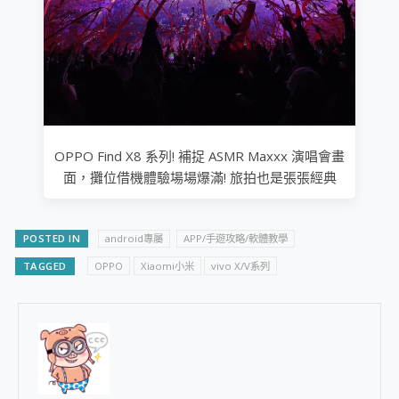
OPPO Find X8 系列! 補捉 ASMR Maxxx 演唱會畫
面，攤位借機體驗場場爆滿! 旅拍也是張張經典
POSTED IN
android專屬
APP/手遊攻略/軟體教學
TAGGED
OPPO
Xiaomi小米
vivo X/V系列