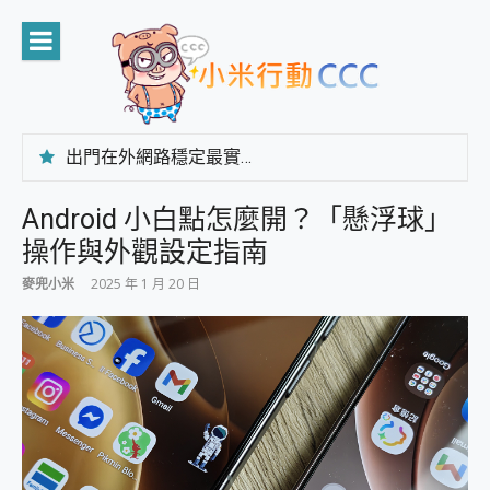
Skip
to
content
出門在外網路穩定最實在 「台灣大哥大」榮獲 4G/5G 在線率全球 NO.3 全台第一與全台六冠王實測心得，走到哪順到哪！
「AUSNAT R1 錄音卡」開箱評測~ 終結會議紀錄地獄，自動生成摘要報告，200+語言翻譯，旅遊最強搭檔。
CP 值天花板~ Bongcom BS5 足球君開箱~ 短焦投影機 3千元就能擁有！ 折扣碼在這～
Android 小白點怎麼開？「懸浮球」
專為 PC上的 XBOX和掌機設計的 FireCuda X1070 SSD 固態硬碟開箱 評測
操作與外觀設定指南
台灣製攝影機在這裡，100%全無線設計 SpotCam Solo Eco 太陽能防水雲端攝影機 SpotCam Solo 3 2.5K高畫質戶外攝影機 開箱 評測
電力超超超持久 MSI 微星 Prestige 14 AI+ D3MG-031TW 14吋 開箱評價，AI輕薄商務筆電 Copilot+ PC
麥兜小米
2025 年 1 月 20 日
超懂拍、耐用 AI 街拍機~ realme 16 Pro 開箱評價~ 2 億畫素 LumaColor 影像、持久續航與 IP69K 高防護
防窺黑科技 Galaxy S26 Ultra系列保護貼怎麼選？imos AR 低反光玻璃、藍寶石鏡頭貼與軍規防摔殼完整開箱評價
AI 支付 一錶搞定大小事 Xiaomi Watch 5 開箱 評測
超驚艷 讓人一眼就愛上 LENOVO 聯想 Yoga Book 9 14吋 AI輕薄筆電 開箱 評測
美到讓人超想擁有 moto pad 60 系列 與 Moto | Swarovski razr 60 冰藍限定版本 開箱 評測
好用的 EaseUS Partition Master 讓您輕鬆的移除與格式化有防寫保護的隨身碟或SD卡
一鍵修復模糊影片、舊照的 AI 好幫手! VideoProc Converter AI 新版全解析 × 年末優惠，一篇全看懂
小朋友才做選擇 投影機 RGB藍牙音響 氛圍情境燈 我通通都要！ Starfish 2 幻彩膠囊投影機｜結合「 智慧投影 & 煥彩流動 」的沈浸式生活新體驗