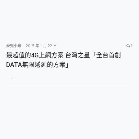
外型超吸晴~ 給您絕佳操控體驗 GravaStar Mercury K1 系列 異星機械鍵盤與 Mercury X 系列 輕量無線電競滑鼠 開箱 評測
開箱~變身「蜘蛛人」椅子軍師！MSI MPG 491CQP QD-OLED 超寬曲面電競螢幕，多工辦公、爽度滿滿的終極桌面體驗
iPhone 17 系列 有認證的防護來囉！ imos 首家導入 UL MCV 行銷宣告驗證的手機配件品牌
DJI Osmo Pocket 3 爽爽帶回家 歡慶 EaseUS 21 週年到來，「Slogan 海報徵稿活動」好康大放送
小巧好吸不擋鏡頭 有Qi2認證的 ONPRO MagReact MXs2 5000mAh薄型磁吸無線急速行動電源 開箱 評測
會走動的冷暖氣 SONY REON POCKET PRO 穿戴式智慧冷暖調溫裝置 開箱 評測
寶可夢飛人外掛iToolab AnyGo全新升級，GO Fest 五折優惠嗨翻天！支援 iOS/Android！
麥兜小米
2015 年 1 月 22 日
1
百倍變焦實測~ vivo X200 Pro 與 S25 Ultra 誰能滿足全場景拍攝需求？
最超值的4G上網方案 台灣之星「全台首創
超好用的 PLAUD NotePin AI 智慧錄音膠囊~ 您的AI 秘書已上線 每月免費送你 300分鐘轉寫
COMPUTEX 2025 來囉！AGI亞奇雷 AI・Gaming・創作儲存方案登場，趕快來AGI亞奇雷挑戰任務抽 PS5！
DATA無限遞延的方案」
自帶線的 有線無線都能充 ONPRO MagReact M5 10000mAh 5合1 磁吸無線急速行動電源 開箱 評測
飛利浦 JS7310 ⚡【電急便｜行動儲能救車電源】 可靠的旅行夥伴！帶給您優異的安全性與強大供電效能
...
是螢幕也是電視! 一機超多用途「MSI微星 Modern MD272UPSW 27型」 4K IPS 輕薄商用智慧聯網螢幕 開箱 評測
您的專屬AI 助手 Yoga Slim 7 Aura Edition 觸控AI筆電 開箱 評測
realme 14 Pro 超硬軍規、冰感變色實測，realme 14 5G 遊戲戰鬥值爆表，效能x娛樂全都要！
iPhone、Apple Watch、AirPods耳機 三個設備充電一起搞定 ONPRO MagReact™ M3 3 in 1可攜摺疊無線充電器 開箱 評測
動靜皆宜「HUAWEI FreeArc」開放式耳掛耳機，無感配戴! 超穩超服貼，音質、通話也很優質
好玩好拍 vivo V50 ~ 口袋裡的 Zeiss 潮流攝影棚!
25種洗烘模式一機搞定! Roborock 衣莉莎白 H1 Neo分子篩洗脫烘 AI 滾筒洗衣機
給 MSI Claw 系列電競掌機 最完美的家 MSI Nest Docking Station 掌機專屬擴充底座 開箱 評測
B&O 精品級音響! Home+ 中嘉寬頻 SoundBox 劇院串流盒 開箱 評測