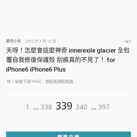
麥兜小米
2015 年 1 月 15 日
0
天呀！怎麼會這麼神奇 innerexile glacier 全包
覆自我修復保護殼 刮痕真的不見了！ for
iPhone6 iPhone6 Plus
哇！破盤下殺199元：請點我請點我請...
文
Page
Page
Page
Page
Page
339
1
...
338
340
...
397
章
分
頁