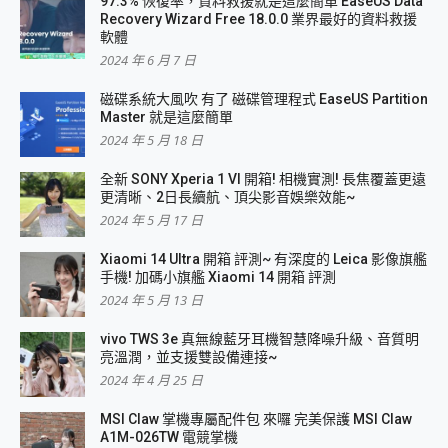
97.3% 恢復率，資料救援就是這麼簡單 EaseUS Data
Recovery Wizard Free 18.0.0 業界最好的資料救援
軟體
2024 年 6 月 7 日
磁碟系統大風吹 有了 磁碟管理程式 EaseUS Partition
Master 就是這麼簡單
2024 年 5 月 18 日
全新 SONY Xperia 1 VI 開箱! 相機實測! 長焦覆蓋更遠
更清晰、2日長續航、頂尖影音娛樂效能~
2024 年 5 月 17 日
Xiaomi 14 Ultra 開箱 評測~ 有深度的 Leica 影像旗艦
手機! 加碼小旗艦 Xiaomi 14 開箱 評測
2024 年 5 月 13 日
vivo TWS 3e 真無線藍牙耳機智慧降噪升級、音質明
亮溫潤，並支援雙設備連接~
2024 年 4 月 25 日
MSI Claw 掌機專屬配件包 來囉 完美保護 MSI Claw
A1M-026TW 電競掌機