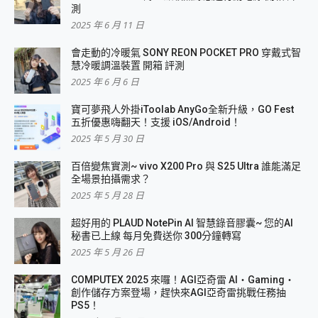
測
2025 年 6 月 11 日
會走動的冷暖氣 SONY REON POCKET PRO 穿戴式智
慧冷暖調溫裝置 開箱 評測
2025 年 6 月 6 日
寶可夢飛人外掛iToolab AnyGo全新升級，GO Fest
五折優惠嗨翻天！支援 iOS/Android！
2025 年 5 月 30 日
百倍變焦實測~ vivo X200 Pro 與 S25 Ultra 誰能滿足
全場景拍攝需求？
2025 年 5 月 28 日
超好用的 PLAUD NotePin AI 智慧錄音膠囊~ 您的AI
秘書已上線 每月免費送你 300分鐘轉寫
2025 年 5 月 26 日
COMPUTEX 2025 來囉！AGI亞奇雷 AI・Gaming・
創作儲存方案登場，趕快來AGI亞奇雷挑戰任務抽
PS5！