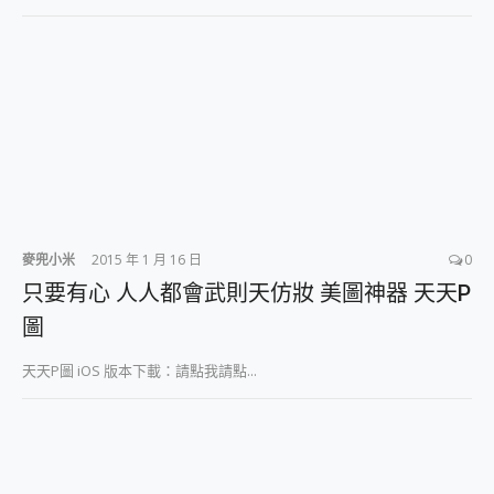
麥兜小米
2015 年 1 月 16 日
0
只要有心 人人都會武則天仿妝 美圖神器 天天P
圖
天天P圖 iOS 版本下載：請點我請點...