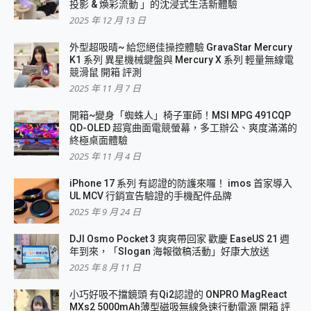
投影 & 煥彩流動 」的沈浸式生活新體驗
2025 年 12 月 13 日
外型超吸晴~ 給您絕佳操控體驗 GravaStar Mercury
K1 系列 異星機械鍵盤與 Mercury X 系列 輕量無線電
競滑鼠 開箱 評測
2025 年 11 月 7 日
開箱~變身「蜘蛛人」椅子軍師！MSI MPG 491CQP
QD-OLED 超寬曲面電競螢幕，多工辦公、爽度滿滿的
終極桌面體驗
2025 年 11 月 4 日
iPhone 17 系列 有認證的防護來囉！ imos 首家導入
UL MCV 行銷宣告驗證的手機配件品牌
2025 年 9 月 24 日
DJI Osmo Pocket 3 爽爽帶回家 歡慶 EaseUS 21 週
年到來，「Slogan 海報徵稿活動」好康大放送
2025 年 8 月 11 日
小巧好吸不擋鏡頭 有Qi2認證的 ONPRO MagReact
MXs2 5000mAh薄型磁吸無線急速行動電源 開箱 評