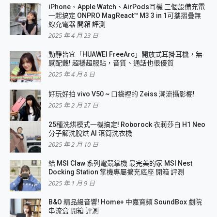
iPhone、Apple Watch、AirPods耳機 三個設備充電
一起搞定 ONPRO MagReact™ M3 3 in 1可攜摺疊無
線充電器 開箱 評測
2025 年 4 月 23 日
動靜皆宜「HUAWEI FreeArc」開放式耳掛耳機，無
感配戴! 超穩超服貼，音質、通話也很優質
2025 年 4 月 8 日
好玩好拍 vivo V50 ~ 口袋裡的 Zeiss 潮流攝影棚!
2025 年 2 月 27 日
25種洗烘模式一機搞定! Roborock 衣莉莎白 H1 Neo
分子篩洗脫烘 AI 滾筒洗衣機
2025 年 2 月 10 日
給 MSI Claw 系列電競掌機 最完美的家 MSI Nest
Docking Station 掌機專屬擴充底座 開箱 評測
2025 年 1 月 9 日
B&O 精品級音響! Home+ 中嘉寬頻 SoundBox 劇院
串流盒 開箱 評測