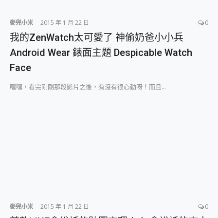
2億 APO蔡司長焦神機降臨~ vivo X200 Pro、vivo X200 就是這麼好拍
EaseUS Vocal Remover 免費線上去聲器一鍵去除人聲 人聲 音樂分離 2024 消除人聲推薦
麥兜小米
2015 年 1 月 22 日
0
3 個超值 MHN 飛人工具分享~~ iToolab AnyGo 魔物獵人 Now飛人 ios教學 不出門也可以到處走
我的ZenWatch太可愛了 神偷奶爸小小兵
Locawhere AnyTo 寶可夢飛人 AnyTo 不出門也可以飛遍全世界
Android Wear 錶面主題 Despicable Watch
小體積 40000mAh 超大容量 一次充5個設備 充好充滿 CUKTECH 酷態科 300W 微型充電站 開箱 評測
97.3% 恢復率，資料救援就是這麼簡單 EaseUS Data Recovery Wizard Free 18.0.0 業界最好的資料救援軟體
Face
磁碟系統大風吹 有了 磁碟管理程式 EaseUS Partition Master 就是這麼簡單
全新 SONY Xperia 1 VI 開箱! 相機實測! 長焦覆蓋更遠更清晰、2日長續航、頂尖影音娛樂效能~
嘿嘿，看完剛剛那段影片之後，有沒有很心動呀！而且...
Xiaomi 14 Ultra 開箱 評測~ 有深度的 Leica 影像旗艦手機! 加碼小旗艦 Xiaomi 14 開箱 評測
vivo TWS 3e 真無線藍牙耳機智慧降噪升級、音質明亮溫潤，並支援雙設備連接~
MSI Claw 掌機專屬配件包 來囉 完美保護 MSI Claw A1M-026TW 電競掌機
人像旗艦 vivo V30 系列 開箱 評測! 首搭蔡司光學鏡頭、攝影棚級柔光環、拍攝功能最好玩的美拍神機 vivo V30 Pro
多個願望一次滿足 超強散熱 微星 MSI Claw A1M-026TW 電競掌機 開箱 評測
一吸完美對位 擁有超強吸力與超好用的隱磁支架 O-ONE MAG 最會吸的行動電源 開箱 評測
OPPO 哈蘇 300mm 專業增距鏡實測：Find X9 Ultra 光學長焦隨手拍，紀錄生活就是這麼簡單
Motorola edge 70 pro 及 moto g37 power上市，登錄在送飛利浦氣炸鍋
近八千元的 Soundcore Liberty 5 Pro Max，有螢幕的耳機會是智商稅嗎?
ASUS Pad 全面應援 Me Time，加碼愛奇藝黃金雙周卡體驗，專案價最低 NT$0 起
麥兜小米
2015 年 1 月 22 日
0