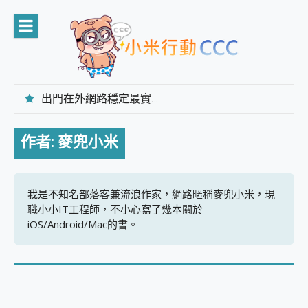
Skip
to
content
出門在外網路穩定最實在 「台灣大哥大」榮獲 4G/5G 在線率全球 NO.3 全台第一與全台六冠王實測心得，走到哪順到哪！
「AUSNAT R1 錄音卡」開箱評測~ 終結會議紀錄地獄，自動生成摘要報告，200+語言翻譯，旅遊最強搭檔。
CP 值天花板~ Bongcom BS5 足球君開箱~ 短焦投影機 3千元就能擁有！ 折扣碼在這～
作者:
麥兜小米
專為 PC上的 XBOX和掌機設計的 FireCuda X1070 SSD 固態硬碟開箱 評測
台灣製攝影機在這裡，100%全無線設計 SpotCam Solo Eco 太陽能防水雲端攝影機 SpotCam Solo 3 2.5K高畫質戶外攝影機 開箱 評測
電力超超超持久 MSI 微星 Prestige 14 AI+ D3MG-031TW 14吋 開箱評價，AI輕薄商務筆電 Copilot+ PC
超懂拍、耐用 AI 街拍機~ realme 16 Pro 開箱評價~ 2 億畫素 LumaColor 影像、持久續航與 IP69K 高防護
我是不知名部落客兼流浪作家，網路暱稱麥兜小米，現
防窺黑科技 Galaxy S26 Ultra系列保護貼怎麼選？imos AR 低反光玻璃、藍寶石鏡頭貼與軍規防摔殼完整開箱評價
職小小IT工程師，不小心寫了幾本關於
AI 支付 一錶搞定大小事 Xiaomi Watch 5 開箱 評測
iOS/Android/Mac的書。
超驚艷 讓人一眼就愛上 LENOVO 聯想 Yoga Book 9 14吋 AI輕薄筆電 開箱 評測
美到讓人超想擁有 moto pad 60 系列 與 Moto | Swarovski razr 60 冰藍限定版本 開箱 評測
好用的 EaseUS Partition Master 讓您輕鬆的移除與格式化有防寫保護的隨身碟或SD卡
一鍵修復模糊影片、舊照的 AI 好幫手! VideoProc Converter AI 新版全解析 × 年末優惠，一篇全看懂
小朋友才做選擇 投影機 RGB藍牙音響 氛圍情境燈 我通通都要！ Starfish 2 幻彩膠囊投影機｜結合「 智慧投影 & 煥彩流動 」的沈浸式生活新體驗