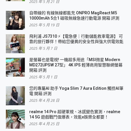
2025 年 5 月 21 日
自帶線的 有線無線都能充 ONPRO MagReact M5
10000mAh 5合1 磁吸無線急速行動電源 開箱 評測
2025 年 5 月 19 日
飛利浦 JS7310 ⚡【電急便｜行動儲能救車電源】 可
靠的旅行夥伴！帶給您優異的安全性與強大供電效能
2025 年 5 月 7 日
是螢幕也是電視! 一機超多用途「MSI微星 Modern
MD272UPSW 27型」 4K IPS 輕薄商用智慧聯網螢幕
開箱 評測
2025 年 5 月 1 日
您的專屬AI 助手 Yoga Slim 7 Aura Edition 觸控AI筆
電 開箱 評測
2025 年 4 月 28 日
realme 14 Pro 超硬軍規、冰感變色實測，realme
14 5G 遊戲戰鬥值爆表，效能x娛樂全都要！
2025 年 4 月 25 日