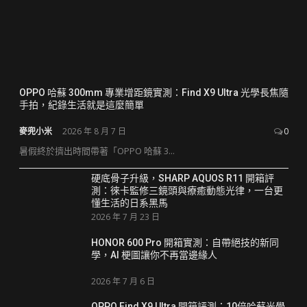
OPPO 哈蘇 300mm 專業增距鏡實測：Find X9 Ultra 光學長焦隨
手拍，紀錄生活就是這麼簡單
麥兜小米
2026 年 8 月 7 日
0
暑假終於擠出時間帶著「OPPO 哈蘇 3...
硬底骨子升級，SHARP AQUOS R11 開箱評
測：徠卡監修三鏡頭與療癒動態光律，一台更
懂生活的日系黑馬
2026 年 7 月 23 日
HONOR 600 Pro 開箱實測：自帶絕技的新同
學，AI 梗圖讓你不再當邊緣人
2026 年 7 月 6 日
OPPO Find X9 Ultra 開箱評測：10倍哈蘇光學