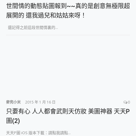
世間情的動態貼圖報到~~真的是創意無極限超
展開的 還我過兒和姑姑來呀！
還記得之前這段世間情裏的...
麥兜小米
2015 年 1 月 16 日
0
只要有心 人人都會武則天仿妝 美圖神器 天天P
圖(2)
天天P圖 iOS 版本下載：請點我請點...