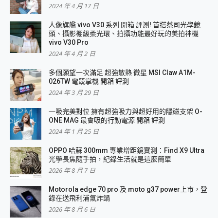
2024 年 4 月 17 日
人像旗艦 vivo V30 系列 開箱 評測! 首搭蔡司光學鏡
頭、攝影棚級柔光環、拍攝功能最好玩的美拍神機
vivo V30 Pro
2024 年 4 月 2 日
多個願望一次滿足 超強散熱 微星 MSI Claw A1M-
026TW 電競掌機 開箱 評測
2024 年 3 月 29 日
一吸完美對位 擁有超強吸力與超好用的隱磁支架 O-
ONE MAG 最會吸的行動電源 開箱 評測
2024 年 1 月 25 日
OPPO 哈蘇 300mm 專業增距鏡實測：Find X9 Ultra
光學長焦隨手拍，紀錄生活就是這麼簡單
2026 年 8 月 7 日
Motorola edge 70 pro 及 moto g37 power上市，登
錄在送飛利浦氣炸鍋
2026 年 8 月 6 日