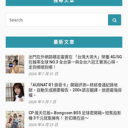
搜尋文章
SEARCH
FOR:
最新文章
出門在外網路穩定最實在 「台灣大哥大」榮獲 4G/5G
在線率全球 NO.3 全台第一與全台六冠王實測心得，
走到哪順到哪！
2026 年 7 月 31 日
「AUSNAT R1 錄音卡」開箱評測~ 終結會議紀錄地
獄，自動生成摘要報告，200+語言翻譯，旅遊最強搭
檔。
2026 年 5 月 7 日
CP 值天花板~ Bongcom BS5 足球君開箱~ 短焦投影
機 3千元就能擁有！ 折扣碼在這～
2026 年 4 月 23 日