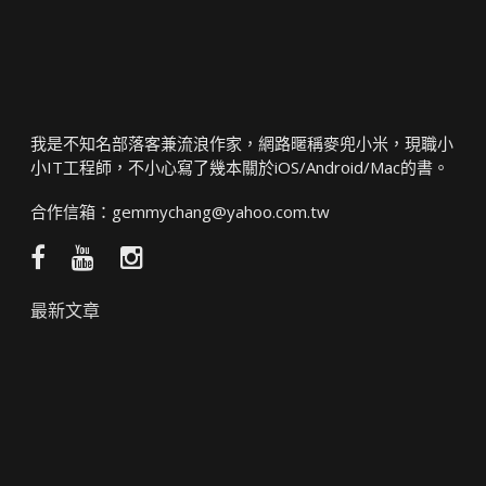
我是不知名部落客兼流浪作家，網路暱稱麥兜小米，現職小
小IT工程師，不小心寫了幾本關於iOS/Android/Mac的書。
合作信箱：
gemmychang@yahoo.com.tw
Facebook
YouTube
Instagram
粉
頻
絲
道
最新文章
團