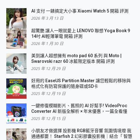
AI 支付 一錶搞定大小事 Xiaomi Watch 5 開箱 評測
2026 年 3 月 13 日
超驚艷 讓人一眼就愛上 LENOVO 聯想 Yoga Book 9
14吋 AI輕薄筆電 開箱 評測
2026 年 1 月 30 日
美到讓人超想擁有 moto pad 60 系列 與 Moto |
Swarovski razr 60 冰藍限定版本 開箱 評測
2025 年 12 月 29 日
好用的 EaseUS Partition Master 讓您輕鬆的移除與
格式化有防寫保護的隨身碟或SD卡
2025 年 12 月 19 日
一鍵修復模糊影片、舊照的 AI 好幫手! VideoProc
Converter AI 新版全解析 × 年末優惠，一篇全看懂
2025 年 12 月 15 日
小朋友才做選擇 投影機 RGB藍牙音響 氛圍情境燈 我
通通都要！ Starfish 2 幻彩膠囊投影機｜結合「 智慧