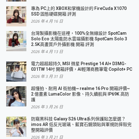
專為 PC上的 XBOX和掌機設計的 FireCuda X1070
SSD 固態硬碟開箱 評測
2026 年 4 月 16 日
台灣製攝影機在這裡，100%全無線設計 SpotCam
Solo Eco 太陽能防水雲端攝影機 SpotCam Solo 3
2.5K高畫質戶外攝影機 開箱 評測
2026 年 4 月 13 日
電力超超超持久 MSI 微星 Prestige 14 AI+ D3MG-
031TW 14吋 開箱評價，AI輕薄商務筆電 Copilot+ PC
2026 年 3 月 31 日
超懂拍、耐用 AI 街拍機~ realme 16 Pro 開箱評價~
2 億畫素 LumaColor 影像、持久續航與 IP69K 高防
護
2026 年 3 月 26 日
防窺黑科技 Galaxy S26 Ultra系列保護貼怎麼選？
imos AR 低反光玻璃、藍寶石鏡頭貼與軍規防摔殼完
整開箱評價
2026 年 3 月 21 日