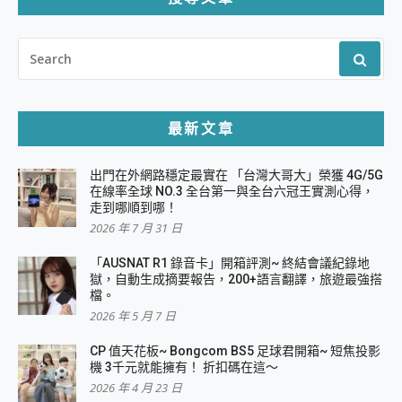
SEARCH
FOR:
最新文章
出門在外網路穩定最實在 「台灣大哥大」榮獲 4G/5G
在線率全球 NO.3 全台第一與全台六冠王實測心得，
走到哪順到哪！
2026 年 7 月 31 日
「AUSNAT R1 錄音卡」開箱評測~ 終結會議紀錄地
獄，自動生成摘要報告，200+語言翻譯，旅遊最強搭
檔。
2026 年 5 月 7 日
CP 值天花板~ Bongcom BS5 足球君開箱~ 短焦投影
機 3千元就能擁有！ 折扣碼在這～
2026 年 4 月 23 日