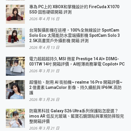
專為 PC上的 XBOX和掌機設計的 FireCuda X1070
SSD 固態硬碟開箱 評測
2026 年 4 月 16 日
台灣製攝影機在這裡，100%全無線設計 SpotCam
Solo Eco 太陽能防水雲端攝影機 SpotCam Solo 3
2.5K高畫質戶外攝影機 開箱 評測
2026 年 4 月 13 日
電力超超超持久 MSI 微星 Prestige 14 AI+ D3MG-
031TW 14吋 開箱評價，AI輕薄商務筆電 Copilot+ PC
2026 年 3 月 31 日
超懂拍、耐用 AI 街拍機~ realme 16 Pro 開箱評價~
2 億畫素 LumaColor 影像、持久續航與 IP69K 高防
護
2026 年 3 月 26 日
防窺黑科技 Galaxy S26 Ultra系列保護貼怎麼選？
imos AR 低反光玻璃、藍寶石鏡頭貼與軍規防摔殼完
整開箱評價
2026 年 3 月 21 日