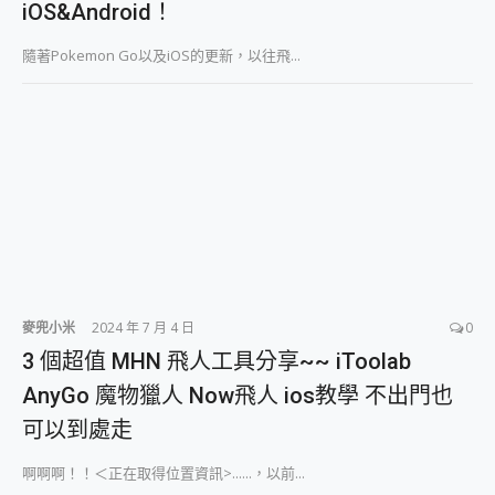
iOS&Android！
2億 APO蔡司長焦神機降臨~ vivo X200 Pro、vivo X200 就是這麼好拍
EaseUS Vocal Remover 免費線上去聲器一鍵去除人聲 人聲 音樂分離 2024 消除人聲推薦
隨著Pokemon Go以及iOS的更新，以往飛...
3 個超值 MHN 飛人工具分享~~ iToolab AnyGo 魔物獵人 Now飛人 ios教學 不出門也可以到處走
Locawhere AnyTo 寶可夢飛人 AnyTo 不出門也可以飛遍全世界
小體積 40000mAh 超大容量 一次充5個設備 充好充滿 CUKTECH 酷態科 300W 微型充電站 開箱 評測
97.3% 恢復率，資料救援就是這麼簡單 EaseUS Data Recovery Wizard Free 18.0.0 業界最好的資料救援軟體
磁碟系統大風吹 有了 磁碟管理程式 EaseUS Partition Master 就是這麼簡單
全新 SONY Xperia 1 VI 開箱! 相機實測! 長焦覆蓋更遠更清晰、2日長續航、頂尖影音娛樂效能~
Xiaomi 14 Ultra 開箱 評測~ 有深度的 Leica 影像旗艦手機! 加碼小旗艦 Xiaomi 14 開箱 評測
vivo TWS 3e 真無線藍牙耳機智慧降噪升級、音質明亮溫潤，並支援雙設備連接~
MSI Claw 掌機專屬配件包 來囉 完美保護 MSI Claw A1M-026TW 電競掌機
人像旗艦 vivo V30 系列 開箱 評測! 首搭蔡司光學鏡頭、攝影棚級柔光環、拍攝功能最好玩的美拍神機 vivo V30 Pro
多個願望一次滿足 超強散熱 微星 MSI Claw A1M-026TW 電競掌機 開箱 評測
麥兜小米
2024 年 7 月 4 日
0
一吸完美對位 擁有超強吸力與超好用的隱磁支架 O-ONE MAG 最會吸的行動電源 開箱 評測
3 個超值 MHN 飛人工具分享~~ iToolab
Motorola edge 70 pro 及 moto g37 power上市，登錄在送飛利浦氣炸鍋
近八千元的 Soundcore Liberty 5 Pro Max，有螢幕的耳機會是智商稅嗎?
AnyGo 魔物獵人 Now飛人 ios教學 不出門也
ASUS Pad 全面應援 Me Time，加碼愛奇藝黃金雙周卡體驗，專案價最低 NT$0 起
可以到處走
榮耀 HONOR 600 Pro x MOLLY Limited Edition 限量版開賣，攜手味全龍進駐大巨蛋萬人盛典
啊啊啊！！＜正在取得位置資訊>......，以前...