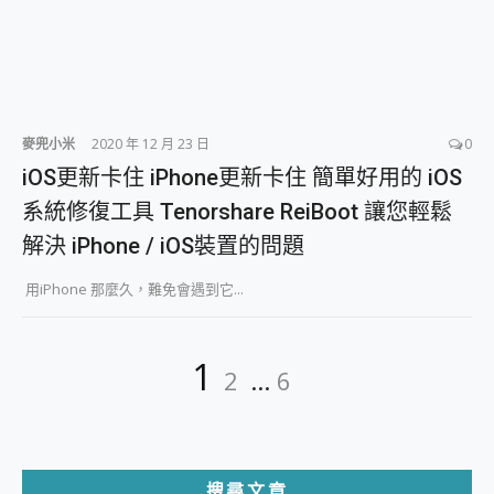
麥兜小米
2020 年 12 月 23 日
0
iOS更新卡住 iPhone更新卡住 簡單好用的 iOS
系統修復工具 Tenorshare ReiBoot 讓您輕鬆
解決 iPhone / iOS裝置的問題
用iPhone 那麼久，難免會遇到它...
文
Page
Page
Page
1
2
...
6
章
分
頁
搜尋文章