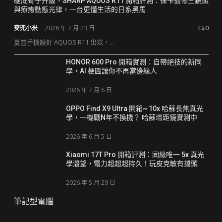
硬底骨子升級，SHARP AQUOS R11 開箱評測：徠卡監修三鏡頭
與療癒動態光律，一台更懂生活的日系黑馬
麥兜小米
2026 年 7 月 23 日
0
夏普手機設計 AQUOS R11 出眾，...
HONOR 600 Pro 開箱實測：自帶絕技的新同
學，AI 梗圖讓你不再當邊緣人
2026 年 7 月 6 日
OPPO Find X9 Ultra 開箱~ 10x 哈蘇長焦真光
學，一機戰N年不換機？ 哈蘇增距鏡實測中
2026 年 6 月 5 日
Xiaomi 17T Pro 開箱評測：同級唯一 5x 真光
學潛望，電力超超超持久！玩皮克敏有擋頭
2026 年 5 月 29 日
筆記型電腦