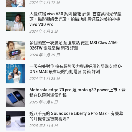
2024 年 4 月 17 日
人像旗艦 vivo V30 系列 開箱 評測! 首搭蔡司光學鏡
頭、攝影棚級柔光環、拍攝功能最好玩的美拍神機
vivo V30 Pro
2024 年 4 月 2 日
多個願望一次滿足 超強散熱 微星 MSI Claw A1M-
026TW 電競掌機 開箱 評測
2024 年 3 月 29 日
一吸完美對位 擁有超強吸力與超好用的隱磁支架 O-
ONE MAG 最會吸的行動電源 開箱 評測
2024 年 1 月 25 日
Motorola edge 70 pro 及 moto g37 power上市，登
錄在送飛利浦氣炸鍋
2026 年 8 月 6 日
近八千元的 Soundcore Liberty 5 Pro Max，有螢幕
的耳機會是智商稅嗎?
2026 年 8 月 4 日