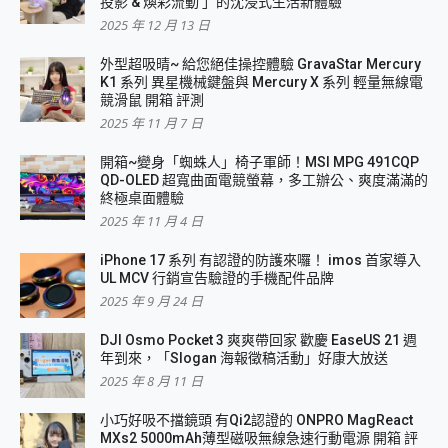
投影 & 煥彩流動 」的沈浸式生活新體驗
2025 年 12 月 13 日
外型超吸晴~ 給您絕佳操控體驗 GravaStar Mercury
K1 系列 異星機械鍵盤與 Mercury X 系列 輕量無線電
競滑鼠 開箱 評測
2025 年 11 月 7 日
開箱~變身「蜘蛛人」椅子軍師！MSI MPG 491CQP
QD-OLED 超寬曲面電競螢幕，多工辦公、爽度滿滿的
終極桌面體驗
2025 年 11 月 4 日
iPhone 17 系列 有認證的防護來囉！ imos 首家導入
UL MCV 行銷宣告驗證的手機配件品牌
2025 年 9 月 24 日
DJI Osmo Pocket 3 爽爽帶回家 歡慶 EaseUS 21 週
年到來，「Slogan 海報徵稿活動」好康大放送
2025 年 8 月 11 日
小巧好吸不擋鏡頭 有Qi2認證的 ONPRO MagReact
MXs2 5000mAh薄型磁吸無線急速行動電源 開箱 評