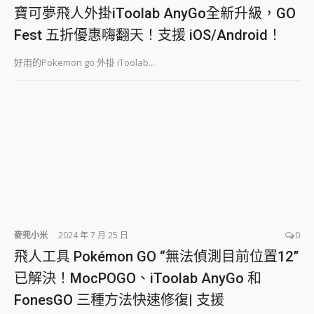
外型超吸晴~ 給您絕佳操控體驗 GravaStar Mercury K1 系列 異星機械鍵盤與 Mercury X 系列 輕量無線電競滑鼠 開箱 評測
寶可夢飛人外掛iToolab AnyGo全新升級，GO
開箱~變身「蜘蛛人」椅子軍師！MSI MPG 491CQP QD-OLED 超寬曲面電競螢幕，多工辦公、爽度滿滿的終極桌面體驗
Fest 五折優惠嗨翻天！支援 iOS/Android！
iPhone 17 系列 有認證的防護來囉！ imos 首家導入 UL MCV 行銷宣告驗證的手機配件品牌
DJI Osmo Pocket 3 爽爽帶回家 歡慶 EaseUS 21 週年到來，「Slogan 海報徵稿活動」好康大放送
好用的Pokemon go 外掛 iToolab...
小巧好吸不擋鏡頭 有Qi2認證的 ONPRO MagReact MXs2 5000mAh薄型磁吸無線急速行動電源 開箱 評測
會走動的冷暖氣 SONY REON POCKET PRO 穿戴式智慧冷暖調溫裝置 開箱 評測
寶可夢飛人外掛iToolab AnyGo全新升級，GO Fest 五折優惠嗨翻天！支援 iOS/Android！
百倍變焦實測~ vivo X200 Pro 與 S25 Ultra 誰能滿足全場景拍攝需求？
超好用的 PLAUD NotePin AI 智慧錄音膠囊~ 您的AI 秘書已上線 每月免費送你 300分鐘轉寫
COMPUTEX 2025 來囉！AGI亞奇雷 AI・Gaming・創作儲存方案登場，趕快來AGI亞奇雷挑戰任務抽 PS5！
自帶線的 有線無線都能充 ONPRO MagReact M5 10000mAh 5合1 磁吸無線急速行動電源 開箱 評測
飛利浦 JS7310 ⚡【電急便｜行動儲能救車電源】 可靠的旅行夥伴！帶給您優異的安全性與強大供電效能
是螢幕也是電視! 一機超多用途「MSI微星 Modern MD272UPSW 27型」 4K IPS 輕薄商用智慧聯網螢幕 開箱 評測
您的專屬AI 助手 Yoga Slim 7 Aura Edition 觸控AI筆電 開箱 評測
realme 14 Pro 超硬軍規、冰感變色實測，realme 14 5G 遊戲戰鬥值爆表，效能x娛樂全都要！
iPhone、Apple Watch、AirPods耳機 三個設備充電一起搞定 ONPRO MagReact™ M3 3 in 1可攜摺疊無線充電器 開箱 評測
麥兜小米
2024 年 7 月 25 日
0
動靜皆宜「HUAWEI FreeArc」開放式耳掛耳機，無感配戴! 超穩超服貼，音質、通話也很優質
飛人工具 Pokémon GO “無法偵測目前位置12”
好玩好拍 vivo V50 ~ 口袋裡的 Zeiss 潮流攝影棚!
已解決！MocPOGO、iToolab AnyGo 和
25種洗烘模式一機搞定! Roborock 衣莉莎白 H1 Neo分子篩洗脫烘 AI 滾筒洗衣機
給 MSI Claw 系列電競掌機 最完美的家 MSI Nest Docking Station 掌機專屬擴充底座 開箱 評測
FonesGO 三種方法快速修復| 支援
B&O 精品級音響! Home+ 中嘉寬頻 SoundBox 劇院串流盒 開箱 評測