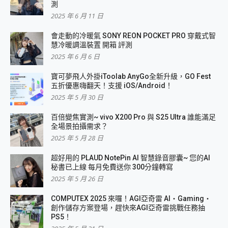
測
2025 年 6 月 11 日
會走動的冷暖氣 SONY REON POCKET PRO 穿戴式智
慧冷暖調溫裝置 開箱 評測
2025 年 6 月 6 日
寶可夢飛人外掛iToolab AnyGo全新升級，GO Fest
五折優惠嗨翻天！支援 iOS/Android！
2025 年 5 月 30 日
百倍變焦實測~ vivo X200 Pro 與 S25 Ultra 誰能滿足
全場景拍攝需求？
2025 年 5 月 28 日
超好用的 PLAUD NotePin AI 智慧錄音膠囊~ 您的AI
秘書已上線 每月免費送你 300分鐘轉寫
2025 年 5 月 26 日
COMPUTEX 2025 來囉！AGI亞奇雷 AI・Gaming・
創作儲存方案登場，趕快來AGI亞奇雷挑戰任務抽
PS5！