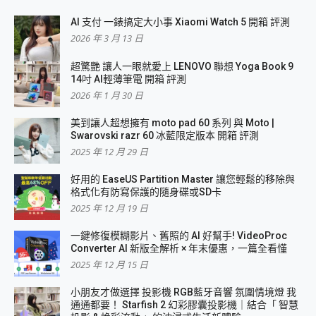
AI 支付 一錶搞定大小事 Xiaomi Watch 5 開箱 評測
2026 年 3 月 13 日
超驚艷 讓人一眼就愛上 LENOVO 聯想 Yoga Book 9
14吋 AI輕薄筆電 開箱 評測
2026 年 1 月 30 日
美到讓人超想擁有 moto pad 60 系列 與 Moto |
Swarovski razr 60 冰藍限定版本 開箱 評測
2025 年 12 月 29 日
好用的 EaseUS Partition Master 讓您輕鬆的移除與
格式化有防寫保護的隨身碟或SD卡
2025 年 12 月 19 日
一鍵修復模糊影片、舊照的 AI 好幫手! VideoProc
Converter AI 新版全解析 × 年末優惠，一篇全看懂
2025 年 12 月 15 日
小朋友才做選擇 投影機 RGB藍牙音響 氛圍情境燈 我
通通都要！ Starfish 2 幻彩膠囊投影機｜結合「 智慧