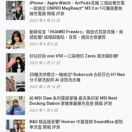
iPhone、Apple Watch、AirPods耳機 三個設備充電
一起搞定 ONPRO MagReact™ M3 3 in 1可攜摺疊無
線充電器 開箱 評測
2025 年 4 月 23 日
動靜皆宜「HUAWEI FreeArc」開放式耳掛耳機，無
感配戴! 超穩超服貼，音質、通話也很優質
2025 年 4 月 8 日
好玩好拍 vivo V50 ~ 口袋裡的 Zeiss 潮流攝影棚!
2025 年 2 月 27 日
25種洗烘模式一機搞定! Roborock 衣莉莎白 H1 Neo
分子篩洗脫烘 AI 滾筒洗衣機
2025 年 2 月 10 日
給 MSI Claw 系列電競掌機 最完美的家 MSI Nest
Docking Station 掌機專屬擴充底座 開箱 評測
2025 年 1 月 9 日
B&O 精品級音響! Home+ 中嘉寬頻 SoundBox 劇院
串流盒 開箱 評測