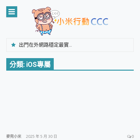
Skip
to
content
出門在外網路穩定最實在 「台灣大哥大」榮獲 4G/5G 在線率全球 NO.3 全台第一與全台六冠王實測心得，走到哪順到哪！
「AUSNAT R1 錄音卡」開箱評測~ 終結會議紀錄地獄，自動生成摘要報告，200+語言翻譯，旅遊最強搭檔。
CP 值天花板~ Bongcom BS5 足球君開箱~ 短焦投影機 3千元就能擁有！ 折扣碼在這～
分類:
iOS專屬
專為 PC上的 XBOX和掌機設計的 FireCuda X1070 SSD 固態硬碟開箱 評測
台灣製攝影機在這裡，100%全無線設計 SpotCam Solo Eco 太陽能防水雲端攝影機 SpotCam Solo 3 2.5K高畫質戶外攝影機 開箱 評測
電力超超超持久 MSI 微星 Prestige 14 AI+ D3MG-031TW 14吋 開箱評價，AI輕薄商務筆電 Copilot+ PC
超懂拍、耐用 AI 街拍機~ realme 16 Pro 開箱評價~ 2 億畫素 LumaColor 影像、持久續航與 IP69K 高防護
防窺黑科技 Galaxy S26 Ultra系列保護貼怎麼選？imos AR 低反光玻璃、藍寶石鏡頭貼與軍規防摔殼完整開箱評價
AI 支付 一錶搞定大小事 Xiaomi Watch 5 開箱 評測
超驚艷 讓人一眼就愛上 LENOVO 聯想 Yoga Book 9 14吋 AI輕薄筆電 開箱 評測
美到讓人超想擁有 moto pad 60 系列 與 Moto | Swarovski razr 60 冰藍限定版本 開箱 評測
好用的 EaseUS Partition Master 讓您輕鬆的移除與格式化有防寫保護的隨身碟或SD卡
一鍵修復模糊影片、舊照的 AI 好幫手! VideoProc Converter AI 新版全解析 × 年末優惠，一篇全看懂
小朋友才做選擇 投影機 RGB藍牙音響 氛圍情境燈 我通通都要！ Starfish 2 幻彩膠囊投影機｜結合「 智慧投影 & 煥彩流動 」的沈浸式生活新體驗
麥兜小米
2025 年 5 月 30 日
0