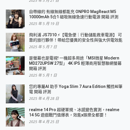
2025 年 5 月 21 日
自帶線的 有線無線都能充 ONPRO MagReact M5
10000mAh 5合1 磁吸無線急速行動電源 開箱 評測
2025 年 5 月 19 日
飛利浦 JS7310 ⚡【電急便｜行動儲能救車電源】 可
靠的旅行夥伴！帶給您優異的安全性與強大供電效能
2025 年 5 月 7 日
是螢幕也是電視! 一機超多用途「MSI微星 Modern
MD272UPSW 27型」 4K IPS 輕薄商用智慧聯網螢幕
開箱 評測
2025 年 5 月 1 日
您的專屬AI 助手 Yoga Slim 7 Aura Edition 觸控AI筆
電 開箱 評測
2025 年 4 月 28 日
realme 14 Pro 超硬軍規、冰感變色實測，realme
14 5G 遊戲戰鬥值爆表，效能x娛樂全都要！
2025 年 4 月 25 日