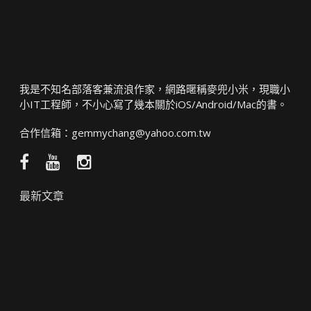
我是不知名部落客兼流浪作家，網路暱稱麥兜小米，現職小
小IT工程師，不小心寫了幾本關於iOS/Android/Mac的書。
合作信箱：
gemmychang@yahoo.com.tw
Facebook
YouTube
Instagram
粉
頻
絲
道
最新文章
團