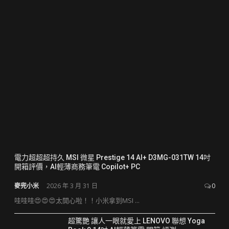
電力超超超持久 MSI 微星 Prestige 14 AI+ D3MG-031TW 14吋
開箱評價，AI輕薄商務筆電 Copilot+ PC
麥兜小米
2026 年 3 月 31 日
0
哇哇哇😍😍😍太開心啦！！小米拿到MSI ...
超驚艷 讓人一眼就愛上 LENOVO 聯想 Yoga