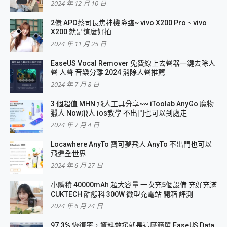
2024 年 12 月 10 日
2億 APO蔡司長焦神機降臨~ vivo X200 Pro、vivo
X200 就是這麼好拍
2024 年 11 月 25 日
EaseUS Vocal Remover 免費線上去聲器一鍵去除人
聲 人聲 音樂分離 2024 消除人聲推薦
2024 年 7 月 8 日
3 個超值 MHN 飛人工具分享~~ iToolab AnyGo 魔物
獵人 Now飛人 ios教學 不出門也可以到處走
2024 年 7 月 4 日
Locawhere AnyTo 寶可夢飛人 AnyTo 不出門也可以
飛遍全世界
2024 年 6 月 27 日
小體積 40000mAh 超大容量 一次充5個設備 充好充滿
CUKTECH 酷態科 300W 微型充電站 開箱 評測
2024 年 6 月 24 日
97.3% 恢復率，資料救援就是這麼簡單 EaseUS Data