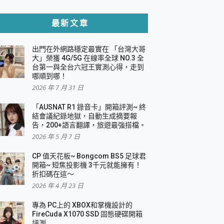
貼與軍規防摔殼完整開箱評價
最新文章
出門在外網路穩定最實在 「台灣大哥
，一篇全看懂
大」榮獲 4G/5G 在線率全球 NO.3 全
台第一與全台六冠王實測心得，走到
機｜結合「 智慧投影 & 煥彩流動 」的沈浸
哪順到哪！
2026 年 7 月 31 日
X 系列 輕量無線電競滑鼠 開箱 評測
多工辦公、爽度滿滿的終極桌面體驗
「AUSNAT R1 錄音卡」開箱評測~ 終
結會議紀錄地獄，自動生成摘要報
好康大放送
告，200+語言翻譯，旅遊最強搭檔。
動電源 開箱 評測
2026 年 5 月 7 日
CP 值天花板~ Bongcom BS5 足球君
開箱~ 短焦投影機 3千元就能擁有！
折扣碼在這～
寫
2026 年 4 月 23 日
挑戰任務抽 PS5！
 開箱 評測
專為 PC上的 XBOX和掌機設計的
與強大供電效能
FireCuda X1070 SSD 固態硬碟開箱
商用智慧聯網螢幕 開箱 評測
評測