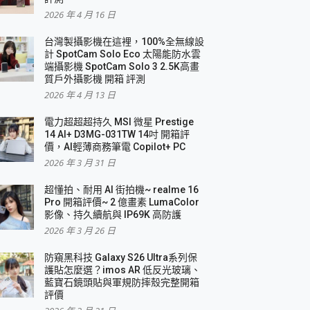
2026 年 4 月 16 日
要！
台灣製攝影機在這裡，100%全無線設
3 in 1可攜摺疊無線充電器 開箱 評測
計 SpotCam Solo Eco 太陽能防水雲
優質
端攝影機 SpotCam Solo 3 2.5K高畫
質戶外攝影機 開箱 評測
2026 年 4 月 13 日
 評測
電力超超超持久 MSI 微星 Prestige
14 AI+ D3MG-031TW 14吋 開箱評
價，AI輕薄商務筆電 Copilot+ PC
2026 年 3 月 31 日
到處走
超懂拍、耐用 AI 街拍機~ realme 16
 開箱 評測
Pro 開箱評價~ 2 億畫素 LumaColor
業界最好的資料救援軟體
影像、持久續航與 IP69K 高防護
2026 年 3 月 26 日
效能~
防窺黑科技 Galaxy S26 Ultra系列保
護貼怎麼選？imos AR 低反光玻璃、
藍寶石鏡頭貼與軍規防摔殼完整開箱
評價
機 vivo V30 Pro