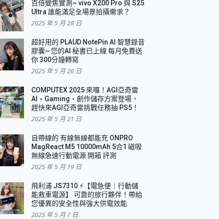
百倍變焦實測~ vivo X200 Pro 與 S25
Ultra 誰能滿足全場景拍攝需求？
2025 年 5 月 28 日
超好用的 PLAUD NotePin AI 智慧錄音
膠囊~ 您的AI 秘書已上線 每月免費送
你 300分鐘轉寫
2025 年 5 月 26 日
COMPUTEX 2025 來囉！AGI亞奇雷
AI・Gaming・創作儲存方案登場，
趕快來AGI亞奇雷挑戰任務抽 PS5！
2025 年 5 月 21 日
自帶線的 有線無線都能充 ONPRO
MagReact M5 10000mAh 5合1 磁吸
無線急速行動電源 開箱 評測
2025 年 5 月 19 日
飛利浦 JS7310 ⚡【電急便｜行動儲
能救車電源】 可靠的旅行夥伴！帶給
您優異的安全性與強大供電效能
2025 年 5 月 7 日