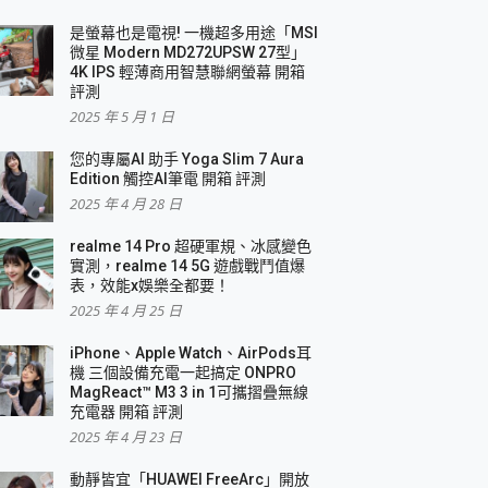
是螢幕也是電視! 一機超多用途「MSI
微星 Modern MD272UPSW 27型」
4K IPS 輕薄商用智慧聯網螢幕 開箱
評測
2025 年 5 月 1 日
您的專屬AI 助手 Yoga Slim 7 Aura
Edition 觸控AI筆電 開箱 評測
2025 年 4 月 28 日
realme 14 Pro 超硬軍規、冰感變色
實測，realme 14 5G 遊戲戰鬥值爆
表，效能x娛樂全都要！
2025 年 4 月 25 日
iPhone、Apple Watch、AirPods耳
機 三個設備充電一起搞定 ONPRO
MagReact™ M3 3 in 1可攜摺疊無線
充電器 開箱 評測
2025 年 4 月 23 日
動靜皆宜「HUAWEI FreeArc」開放