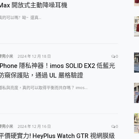
Max 開放式主動降噪耳機
 7 Aura Edition 觸控AI筆電 開箱 評測
軍規、冰感變色實測，realme 14 5G 遊戲戰鬥值爆表，效能x娛樂全都
真的可以嗎? 呦~ 還真...
h、AirPods耳機 三個設備充電一起搞定 ONPRO MagReact™ M3 
eeArc」開放式耳掛耳機，無感配戴! 超穩超服貼，音質、通話也很
袋裡的 Zeiss 潮流攝影棚!
orock 衣莉莎白 H1 Neo分子篩洗脫烘 AI 滾筒洗衣機
 最完美的家 MSI Nest Docking Station 掌機專屬擴充底座 開箱
 中嘉寬頻 SoundBox 劇院串流盒 開箱 評測
麥兜小米
2024 年 12 月 18 日
0
ivo X200 Pro、vivo X200 就是這麼好拍
iPhone 隱私神器！imos SOLID EX2 低藍光
over 免費線上去聲器一鍵去除人聲 人聲 音樂分離 2024 消除人聲推薦
~~ iToolab AnyGo 魔物獵人 Now飛人 ios教學 不出門也可以
防窺保護貼，通過 UL 嚴格驗證
寶可夢飛人 AnyTo 不出門也可以飛遍全世界
容量 一次充5個設備 充好充滿 CUKTECH 酷態科 300W 微型充電站
隱私與亮度，真的可以取得平衡而共存嗎？ imos...
簡單 EaseUS Data Recovery Wizard Free 18.0.0 
 EaseUS Partition Master 就是這麼簡單
1 VI 開箱! 相機實測! 長焦覆蓋更遠更清晰、2日長續航、頂尖影音娛樂
 評測~ 有深度的 Leica 影像旗艦手機! 加碼小旗艦 Xiaomi 14 開箱 評測
無線藍牙耳機智慧降噪升級、音質明亮溫潤，並支援雙設備連接~
麥兜小米
2024 年 12 月 16 日
0
來囉 完美保護 MSI Claw A1M-026TW 電競掌機
平價硬實力! HeyPlus Watch GTR 視網膜級
列 開箱 評測! 首搭蔡司光學鏡頭、攝影棚級柔光環、拍攝功能最好玩的美拍神