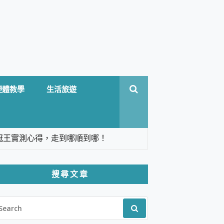
硬體教學
生活旅遊
台六冠王實測心得，走到哪順到哪！
翻譯，旅遊最強搭檔。
搜尋文章
 Solo 3 2.5K高畫質戶外攝影機 開箱 評
EARCH
pilot+ PC
R:
 IP69K 高防護