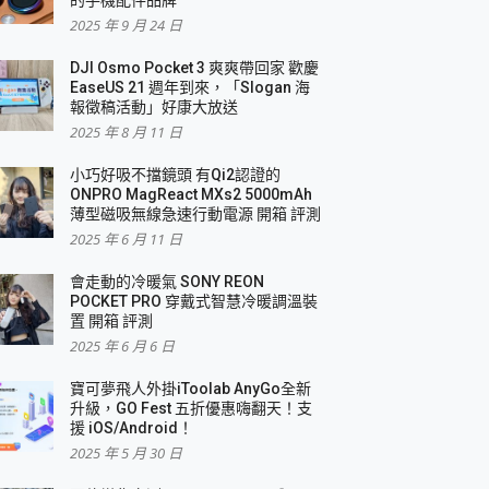
2025 年 9 月 24 日
DJI Osmo Pocket 3 爽爽帶回家 歡慶
EaseUS 21 週年到來，「Slogan 海
報徵稿活動」好康大放送
2025 年 8 月 11 日
小巧好吸不擋鏡頭 有Qi2認證的
ONPRO MagReact MXs2 5000mAh
薄型磁吸無線急速行動電源 開箱 評測
2025 年 6 月 11 日
會走動的冷暖氣 SONY REON
POCKET PRO 穿戴式智慧冷暖調溫裝
置 開箱 評測
2025 年 6 月 6 日
寶可夢飛人外掛iToolab AnyGo全新
升級，GO Fest 五折優惠嗨翻天！支
援 iOS/Android！
2025 年 5 月 30 日