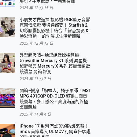
解析 × 年末優惠，一篇全看懂
2025 年 12 月 15 日
小朋友才做選擇 投影機 RGB藍牙音響
氛圍情境燈 我通通都要！ Starfish 2
幻彩膠囊投影機｜結合「 智慧投影 &
煥彩流動 」的沈浸式生活新體驗
2025 年 12 月 13 日
外型超吸晴~ 給您絕佳操控體驗
GravaStar Mercury K1 系列 異星機
械鍵盤與 Mercury X 系列 輕量無線電
競滑鼠 開箱 評測
2025 年 11 月 7 日
開箱~變身「蜘蛛人」椅子軍師！MSI
MPG 491CQP QD-OLED 超寬曲面電
競螢幕，多工辦公、爽度滿滿的終極
桌面體驗
2025 年 11 月 4 日
iPhone 17 系列 有認證的防護來囉！
imos 首家導入 UL MCV 行銷宣告驗證
的手機配件品牌