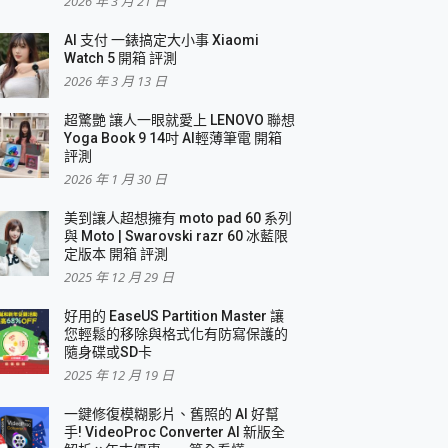
2026 年 3 月 21 日
AI 支付 一錶搞定大小事 Xiaomi
簡單
Watch 5 開箱 評測
2026 年 3 月 13 日
超驚艷 讓人一眼就愛上 LENOVO 聯想
Yoga Book 9 14吋 AI輕薄筆電 開箱
評測
2026 年 1 月 30 日
美到讓人超想擁有 moto pad 60 系列
與 Moto | Swarovski razr 60 冰藍限
定版本 開箱 評測
2025 年 12 月 29 日
好用的 EaseUS Partition Master 讓
您輕鬆的移除與格式化有防寫保護的
隨身碟或SD卡
2025 年 12 月 19 日
一鍵修復模糊影片、舊照的 AI 好幫
手! VideoProc Converter AI 新版全