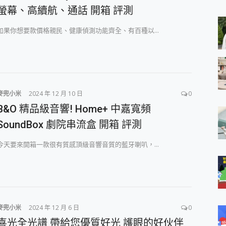
 MSI Claw A1M-026TW 電競掌機 開箱 評測
螢幕、高續航、通話 開箱 評測
與超好用的隱磁支架 O-ONE MAG 最會吸的行動電源 開箱 評測
業增距鏡實測：Find X9 Ultra 光學長焦隨手拍，紀錄生活就是這麼
如果你想要款價格親民、健康偵測功能齊全、有百種以...
ro 及 moto g37 power上市，登錄在送飛利浦氣炸鍋
iberty 5 Pro Max，有螢幕的耳機會是智商稅嗎?
e Time，加碼愛奇藝黃金雙周卡體驗，專案價最低 NT$0 起
麥兜小米
2024 年 12 月 10 日
0
B&O 精品級音響! Home+ 中嘉寬頻
SoundBox 劇院串流盒 開箱 評測
今天要來開箱一款很有質感頂級音響音質的藍牙喇叭，...
麥兜小米
2024 年 12 月 6 日
0
喜光全光譜 帶給您優質好光 護眼的好伙伴