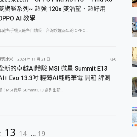
雙旗艦系列~ 超強 120x 雙潛望、超好用
OPPO AI 教學
年底各手機大廠各自精采，台灣睽違兩年的 OPPO...
麥兜小米
2024 年 11 月 21 日
0
全新的卓越AI體驗 MSI 微星 Summit E13
AI+ Evo 13.3吋 輕薄AI翻轉筆電 開箱 評測
耶！MSI 微星 Summit E13 系列出新...
age
Page
Page
Page
13
2
14
...
19