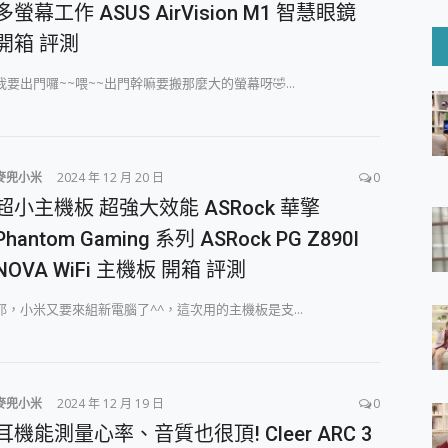
6 Ultra系列保護貼怎麼選？imos AR 低反光玻璃、藍寶石鏡頭
多螢幕工作 ASUS AirVision M1 智慧眼鏡
mi Watch 5 開箱 評測
開箱 評測
O 聯想 Yoga Book 9 14吋 AI輕薄筆電 開箱 評測
60 系列 與 Moto | Swarovski razr 60 冰藍限定版本 開箱 評測
我要出門囉~~喂~~出門幹嘛要搬那麼大的螢幕呀🤣...
tion Master 讓您輕鬆的移除與格式化有防寫保護的隨身碟或SD卡
好幫手! VideoProc Converter AI 新版全解析 × 年末優惠
B藍牙音響 氛圍情境燈 我通通都要！ Starfish 2 幻彩膠囊投影
麥兜小米
2024 年 12 月 20 日
0
GravaStar Mercury K1 系列 異星機械鍵盤與 Mercury 
！MSI MPG 491CQP QD-OLED 超寬曲面電競螢幕，
超小主機板 超強大效能 ASRock 華擎
證的防護來囉！ imos 首家導入 UL MCV 行銷宣告驗證的手機配件品牌
Phantom Gaming 系列 ASRock PG Z890I
 爽爽帶回家 歡慶 EaseUS 21 週年到來，「Slogan 海報徵稿活動」
NOVA WiFi 主機板 開箱 評測
的 ONPRO MagReact MXs2 5000mAh薄型磁吸無線急速行
ON POCKET PRO 穿戴式智慧冷暖調溫裝置 開箱 評測
耶，小米又要來組新電腦了^^，這次用的主機板是支...
yGo全新升級，GO Fest 五折優惠嗨翻天！支援 iOS/Android！
 Pro 與 S25 Ultra 誰能滿足全場景拍攝需求？
in AI 智慧錄音膠囊~ 您的AI 秘書已上線 每月免費送你 300分鐘轉
囉！AGI亞奇雷 AI・Gaming・創作儲存方案登場，趕快來AGI亞奇雷
RO MagReact M5 10000mAh 5合1 磁吸無線急速行動電源
麥兜小米
2024 年 12 月 19 日
0
電急便｜行動儲能救車電源】 可靠的旅行夥伴！帶給您優異的安全性
耳機能測量心率、音質也很頂! Cleer ARC 3
「MSI微星 Modern MD272UPSW 27型」 4K IPS 輕薄