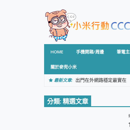
Skip
to
content
HOME
手機開箱/周邊
筆電主
關於麥兜小米
最新文章:
出門在外網路穩定最實在 「
「AUSNAT R1 錄音
CP 值天花板~ Bongco
專為 PC上的 XBOX和掌機設計
分類:
精選文章
台灣製攝影機在這裡，100%全無
測
電力超超超持久 MSI 微星 Pre
超懂拍、耐用 AI 街拍機~ re