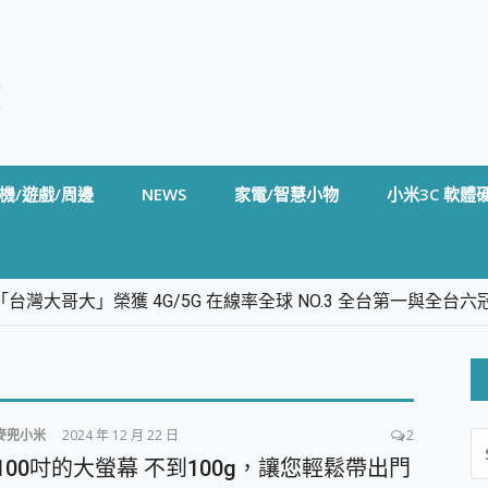
機/遊戲/周邊
NEWS
家電/智慧小物
小米3C 軟體
台灣大哥大」榮獲 4G/5G 在線率全球 NO.3 全台第一與全
卡」開箱評測~ 終結會議紀錄地獄，自動生成摘要報告，200+語言
m BS5 足球君開箱~ 短焦投影機 3千元就能擁有！ 折扣碼在這～
的 FireCuda X1070 SSD 固態硬碟開箱 評測
線設計 SpotCam Solo Eco 太陽能防水雲端攝影機 SpotCam
麥兜小米
2024 年 12 月 22 日
2
S
stige 14 AI+ D3MG-031TW 14吋 開箱評價，AI輕薄商務筆電 Co
FO
100吋的大螢幕 不到100g，讓您輕鬆帶出門
alme 16 Pro 開箱評價~ 2 億畫素 LumaColor 影像、持久續航與