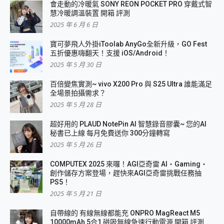
會走動的冷暖氣 SONY REON POCKET PRO 穿戴式智
慧冷暖調溫裝置 開箱 評測
2025 年 6 月 6 日
寶可夢飛人外掛iToolab AnyGo全新升級，GO Fest
五折優惠嗨翻天！支援 iOS/Android！
2025 年 5 月 30 日
百倍變焦實測~ vivo X200 Pro 與 S25 Ultra 誰能滿足
全場景拍攝需求？
2025 年 5 月 28 日
超好用的 PLAUD NotePin AI 智慧錄音膠囊~ 您的AI
秘書已上線 每月免費送你 300分鐘轉寫
2025 年 5 月 26 日
COMPUTEX 2025 來囉！AGI亞奇雷 AI・Gaming・
創作儲存方案登場，趕快來AGI亞奇雷挑戰任務抽
PS5！
2025 年 5 月 21 日
自帶線的 有線無線都能充 ONPRO MagReact M5
10000mAh 5合1 磁吸無線急速行動電源 開箱 評測