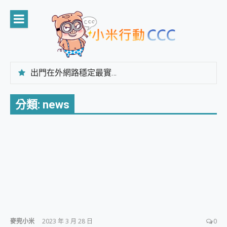
Skip
to
content
出門在外網路穩定最實在 「台灣大哥大」榮獲 4G/5G 在線率全球 NO.3 全台第一與全台六冠王實測心得，走到哪順到哪！
「AUSNAT R1 錄音卡」開箱評測~ 終結會議紀錄地獄，自動生成摘要報告，200+語言翻譯，旅遊最強搭檔。
CP 值天花板~ Bongcom BS5 足球君開箱~ 短焦投影機 3千元就能擁有！ 折扣碼在這～
分類:
news
專為 PC上的 XBOX和掌機設計的 FireCuda X1070 SSD 固態硬碟開箱 評測
台灣製攝影機在這裡，100%全無線設計 SpotCam Solo Eco 太陽能防水雲端攝影機 SpotCam Solo 3 2.5K高畫質戶外攝影機 開箱 評測
電力超超超持久 MSI 微星 Prestige 14 AI+ D3MG-031TW 14吋 開箱評價，AI輕薄商務筆電 Copilot+ PC
超懂拍、耐用 AI 街拍機~ realme 16 Pro 開箱評價~ 2 億畫素 LumaColor 影像、持久續航與 IP69K 高防護
防窺黑科技 Galaxy S26 Ultra系列保護貼怎麼選？imos AR 低反光玻璃、藍寶石鏡頭貼與軍規防摔殼完整開箱評價
AI 支付 一錶搞定大小事 Xiaomi Watch 5 開箱 評測
超驚艷 讓人一眼就愛上 LENOVO 聯想 Yoga Book 9 14吋 AI輕薄筆電 開箱 評測
美到讓人超想擁有 moto pad 60 系列 與 Moto | Swarovski razr 60 冰藍限定版本 開箱 評測
好用的 EaseUS Partition Master 讓您輕鬆的移除與格式化有防寫保護的隨身碟或SD卡
一鍵修復模糊影片、舊照的 AI 好幫手! VideoProc Converter AI 新版全解析 × 年末優惠，一篇全看懂
小朋友才做選擇 投影機 RGB藍牙音響 氛圍情境燈 我通通都要！ Starfish 2 幻彩膠囊投影機｜結合「 智慧投影 & 煥彩流動 」的沈浸式生活新體驗
麥兜小米
2023 年 3 月 28 日
0