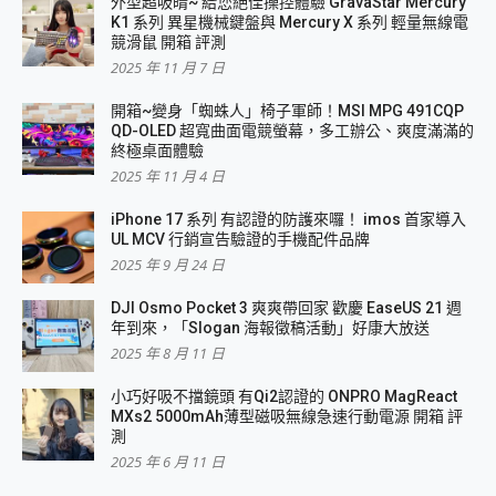
外型超吸晴~ 給您絕佳操控體驗 GravaStar Mercury
K1 系列 異星機械鍵盤與 Mercury X 系列 輕量無線電
競滑鼠 開箱 評測
2025 年 11 月 7 日
開箱~變身「蜘蛛人」椅子軍師！MSI MPG 491CQP
QD-OLED 超寬曲面電競螢幕，多工辦公、爽度滿滿的
終極桌面體驗
2025 年 11 月 4 日
iPhone 17 系列 有認證的防護來囉！ imos 首家導入
UL MCV 行銷宣告驗證的手機配件品牌
2025 年 9 月 24 日
DJI Osmo Pocket 3 爽爽帶回家 歡慶 EaseUS 21 週
年到來，「Slogan 海報徵稿活動」好康大放送
2025 年 8 月 11 日
小巧好吸不擋鏡頭 有Qi2認證的 ONPRO MagReact
MXs2 5000mAh薄型磁吸無線急速行動電源 開箱 評
測
2025 年 6 月 11 日