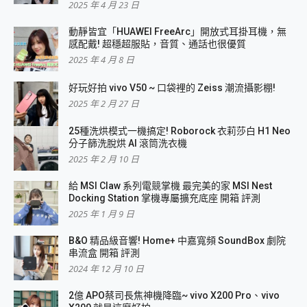
2025 年 4 月 23 日
動靜皆宜「HUAWEI FreeArc」開放式耳掛耳機，無
感配戴! 超穩超服貼，音質、通話也很優質
2025 年 4 月 8 日
好玩好拍 vivo V50 ~ 口袋裡的 Zeiss 潮流攝影棚!
2025 年 2 月 27 日
25種洗烘模式一機搞定! Roborock 衣莉莎白 H1 Neo
分子篩洗脫烘 AI 滾筒洗衣機
2025 年 2 月 10 日
給 MSI Claw 系列電競掌機 最完美的家 MSI Nest
Docking Station 掌機專屬擴充底座 開箱 評測
2025 年 1 月 9 日
B&O 精品級音響! Home+ 中嘉寬頻 SoundBox 劇院
串流盒 開箱 評測
2024 年 12 月 10 日
2億 APO蔡司長焦神機降臨~ vivo X200 Pro、vivo