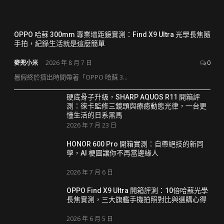
OPPO 哈蘇 300mm 專業增距鏡實測：Find X9 Ultra 光學長焦隨
手拍，紀錄生活就是這麼簡單
麥兜小米
2026 年 8 月 7 日
0
暑假終於擠出時間帶著「OPPO 哈蘇 3...
硬底骨子升級，SHARP AQUOS R11 開箱評
測：徠卡監修三鏡頭與療癒動態光律，一台更
懂生活的日系黑馬
2026 年 7 月 23 日
HONOR 600 Pro 開箱實測：自帶絕技的新同
學，AI 梗圖讓你不再當邊緣人
2026 年 7 月 6 日
OPPO Find X9 Ultra 開箱評測：10倍哈蘇光學
長焦實測，三大旗艦手機拍照對比與選購心得
2026 年 6 月 5 日