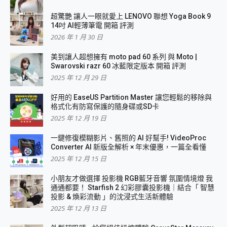
超驚艷 讓人一眼就愛上 LENOVO 聯想 Yoga Book 9
14吋 AI輕薄筆電 開箱 評測
2026 年 1 月 30 日
美到讓人超想擁有 moto pad 60 系列 與 Moto |
Swarovski razr 60 冰藍限定版本 開箱 評測
2025 年 12 月 29 日
好用的 EaseUS Partition Master 讓您輕鬆的移除與
格式化有防寫保護的隨身碟或SD卡
2025 年 12 月 19 日
一鍵修復模糊影片、舊照的 AI 好幫手! VideoProc
Converter AI 新版全解析 × 年末優惠，一篇全看懂
2025 年 12 月 15 日
小朋友才做選擇 投影機 RGB藍牙音響 氛圍情境燈 我
通通都要！ Starfish 2 幻彩膠囊投影機｜結合「 智慧
投影 & 煥彩流動 」的沈浸式生活新體驗
2025 年 12 月 13 日