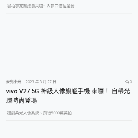
2億 APO蔡司長焦神機降臨~ vivo X200 Pro、vivo X200 就是這麼好拍
街拍專家新成員來囉~ 內建同價位帶最...
EaseUS Vocal Remover 免費線上去聲器一鍵去除人聲 人聲 音樂分離 2024 消除人聲推薦
3 個超值 MHN 飛人工具分享~~ iToolab AnyGo 魔物獵人 Now飛人 ios教學 不出門也可以到處走
Locawhere AnyTo 寶可夢飛人 AnyTo 不出門也可以飛遍全世界
小體積 40000mAh 超大容量 一次充5個設備 充好充滿 CUKTECH 酷態科 300W 微型充電站 開箱 評測
97.3% 恢復率，資料救援就是這麼簡單 EaseUS Data Recovery Wizard Free 18.0.0 業界最好的資料救援軟體
磁碟系統大風吹 有了 磁碟管理程式 EaseUS Partition Master 就是這麼簡單
全新 SONY Xperia 1 VI 開箱! 相機實測! 長焦覆蓋更遠更清晰、2日長續航、頂尖影音娛樂效能~
Xiaomi 14 Ultra 開箱 評測~ 有深度的 Leica 影像旗艦手機! 加碼小旗艦 Xiaomi 14 開箱 評測
vivo TWS 3e 真無線藍牙耳機智慧降噪升級、音質明亮溫潤，並支援雙設備連接~
MSI Claw 掌機專屬配件包 來囉 完美保護 MSI Claw A1M-026TW 電競掌機
人像旗艦 vivo V30 系列 開箱 評測! 首搭蔡司光學鏡頭、攝影棚級柔光環、拍攝功能最好玩的美拍神機 vivo V30 Pro
麥兜小米
2023 年 3 月 27 日
0
多個願望一次滿足 超強散熱 微星 MSI Claw A1M-026TW 電競掌機 開箱 評測
vivo V27 5G 神級人像旗艦手機 來囉！ 自帶光
一吸完美對位 擁有超強吸力與超好用的隱磁支架 O-ONE MAG 最會吸的行動電源 開箱 評測
環時尚登場
OPPO 哈蘇 300mm 專業增距鏡實測：Find X9 Ultra 光學長焦隨手拍，紀錄生活就是這麼簡單
Motorola edge 70 pro 及 moto g37 power上市，登錄在送飛利浦氣炸鍋
獨創柔光人像系統、前後5000萬美拍...
近八千元的 Soundcore Liberty 5 Pro Max，有螢幕的耳機會是智商稅嗎?
ASUS Pad 全面應援 Me Time，加碼愛奇藝黃金雙周卡體驗，專案價最低 NT$0 起