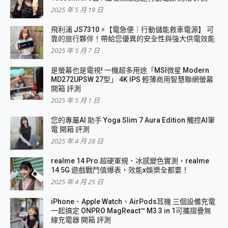
2025 年 5 月 19 日
飛利浦 JS7310 ⚡【電急便｜行動儲能救車電源】 可
靠的旅行夥伴！帶給您優異的安全性與強大供電效能
2025 年 5 月 7 日
是螢幕也是電視! 一機超多用途「MSI微星 Modern
MD272UPSW 27型」 4K IPS 輕薄商用智慧聯網螢幕
開箱 評測
2025 年 5 月 1 日
您的專屬AI 助手 Yoga Slim 7 Aura Edition 觸控AI筆
電 開箱 評測
2025 年 4 月 28 日
realme 14 Pro 超硬軍規、冰感變色實測，realme
14 5G 遊戲戰鬥值爆表，效能x娛樂全都要！
2025 年 4 月 25 日
iPhone、Apple Watch、AirPods耳機 三個設備充電
一起搞定 ONPRO MagReact™ M3 3 in 1可攜摺疊無
線充電器 開箱 評測