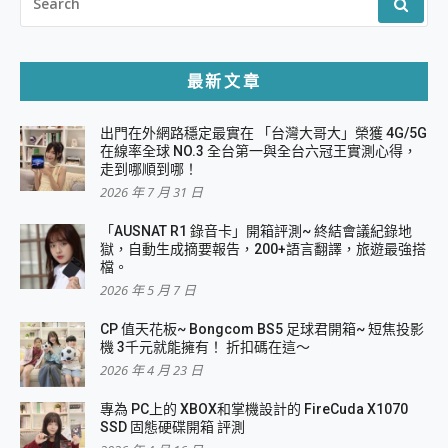
FOR:
最新文章
出門在外網路穩定最實在 「台灣大哥大」榮獲 4G/5G
在線率全球 NO.3 全台第一與全台六冠王實測心得，
走到哪順到哪！
2026 年 7 月 31 日
「AUSNAT R1 錄音卡」開箱評測~ 終結會議紀錄地
獄，自動生成摘要報告，200+語言翻譯，旅遊最強搭
檔。
2026 年 5 月 7 日
CP 值天花板~ Bongcom BS5 足球君開箱~ 短焦投影
機 3千元就能擁有！ 折扣碼在這～
2026 年 4 月 23 日
專為 PC上的 XBOX和掌機設計的 FireCuda X1070
SSD 固態硬碟開箱 評測