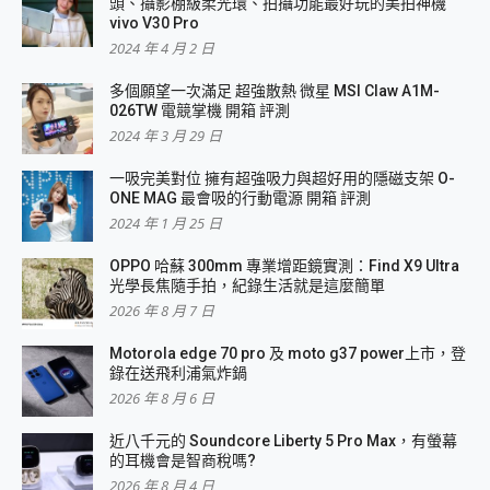
頭、攝影棚級柔光環、拍攝功能最好玩的美拍神機
vivo V30 Pro
2024 年 4 月 2 日
多個願望一次滿足 超強散熱 微星 MSI Claw A1M-
026TW 電競掌機 開箱 評測
2024 年 3 月 29 日
一吸完美對位 擁有超強吸力與超好用的隱磁支架 O-
ONE MAG 最會吸的行動電源 開箱 評測
2024 年 1 月 25 日
OPPO 哈蘇 300mm 專業增距鏡實測：Find X9 Ultra
光學長焦隨手拍，紀錄生活就是這麼簡單
2026 年 8 月 7 日
Motorola edge 70 pro 及 moto g37 power上市，登
錄在送飛利浦氣炸鍋
2026 年 8 月 6 日
近八千元的 Soundcore Liberty 5 Pro Max，有螢幕
的耳機會是智商稅嗎?
2026 年 8 月 4 日