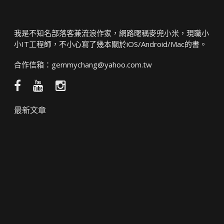
我是不知名部落客兼流浪作家，網路暱稱麥兜小米，現職小
小IT工程師，不小心寫了幾本關於iOS/Android/Mac的書。
合作信箱：
gemmychang@yahoo.com.tw
Facebook
YouTube
Instagram
粉
頻
絲
道
最新文章
團