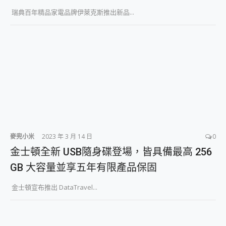
瑞典百年精品家電品牌伊萊克斯推出新品...
麥兜小米
2023 年 3 月 14 日
0
金士頓全新 USB隨身碟登場，皆具備最高 256
GB 大容量並享五年有限產品保固
金士頓宣布推出 DataTravel...