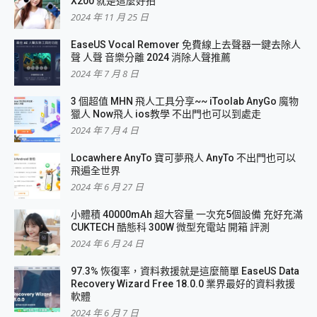
X200 就是這麼好拍
2024 年 11 月 25 日
EaseUS Vocal Remover 免費線上去聲器一鍵去除人
聲 人聲 音樂分離 2024 消除人聲推薦
2024 年 7 月 8 日
3 個超值 MHN 飛人工具分享~~ iToolab AnyGo 魔物
獵人 Now飛人 ios教學 不出門也可以到處走
2024 年 7 月 4 日
Locawhere AnyTo 寶可夢飛人 AnyTo 不出門也可以
飛遍全世界
2024 年 6 月 27 日
小體積 40000mAh 超大容量 一次充5個設備 充好充滿
CUKTECH 酷態科 300W 微型充電站 開箱 評測
2024 年 6 月 24 日
97.3% 恢復率，資料救援就是這麼簡單 EaseUS Data
Recovery Wizard Free 18.0.0 業界最好的資料救援
軟體
2024 年 6 月 7 日