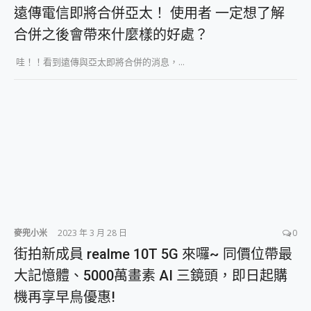
外型超吸晴~ 給您絕佳操控體驗 GravaStar Mercury K1 系列 異星機械鍵盤與 Mercury X 系列 輕量無線電競滑鼠 開箱 評測
遠傳電信即將合併亞太！ 使用者 一定想了解
開箱~變身「蜘蛛人」椅子軍師！MSI MPG 491CQP QD-OLED 超寬曲面電競螢幕，多工辦公、爽度滿滿的終極桌面體驗
合併之後會帶來什麼樣的好處？
iPhone 17 系列 有認證的防護來囉！ imos 首家導入 UL MCV 行銷宣告驗證的手機配件品牌
DJI Osmo Pocket 3 爽爽帶回家 歡慶 EaseUS 21 週年到來，「Slogan 海報徵稿活動」好康大放送
哇！！看到遠傳與亞太即將合併的消息，...
小巧好吸不擋鏡頭 有Qi2認證的 ONPRO MagReact MXs2 5000mAh薄型磁吸無線急速行動電源 開箱 評測
會走動的冷暖氣 SONY REON POCKET PRO 穿戴式智慧冷暖調溫裝置 開箱 評測
寶可夢飛人外掛iToolab AnyGo全新升級，GO Fest 五折優惠嗨翻天！支援 iOS/Android！
百倍變焦實測~ vivo X200 Pro 與 S25 Ultra 誰能滿足全場景拍攝需求？
超好用的 PLAUD NotePin AI 智慧錄音膠囊~ 您的AI 秘書已上線 每月免費送你 300分鐘轉寫
COMPUTEX 2025 來囉！AGI亞奇雷 AI・Gaming・創作儲存方案登場，趕快來AGI亞奇雷挑戰任務抽 PS5！
自帶線的 有線無線都能充 ONPRO MagReact M5 10000mAh 5合1 磁吸無線急速行動電源 開箱 評測
飛利浦 JS7310 ⚡【電急便｜行動儲能救車電源】 可靠的旅行夥伴！帶給您優異的安全性與強大供電效能
是螢幕也是電視! 一機超多用途「MSI微星 Modern MD272UPSW 27型」 4K IPS 輕薄商用智慧聯網螢幕 開箱 評測
您的專屬AI 助手 Yoga Slim 7 Aura Edition 觸控AI筆電 開箱 評測
realme 14 Pro 超硬軍規、冰感變色實測，realme 14 5G 遊戲戰鬥值爆表，效能x娛樂全都要！
iPhone、Apple Watch、AirPods耳機 三個設備充電一起搞定 ONPRO MagReact™ M3 3 in 1可攜摺疊無線充電器 開箱 評測
麥兜小米
2023 年 3 月 28 日
0
動靜皆宜「HUAWEI FreeArc」開放式耳掛耳機，無感配戴! 超穩超服貼，音質、通話也很優質
街拍新成員 realme 10T 5G 來囉~ 同價位帶最
好玩好拍 vivo V50 ~ 口袋裡的 Zeiss 潮流攝影棚!
大記憶體、5000萬畫素 AI 三鏡頭，即日起購
25種洗烘模式一機搞定! Roborock 衣莉莎白 H1 Neo分子篩洗脫烘 AI 滾筒洗衣機
給 MSI Claw 系列電競掌機 最完美的家 MSI Nest Docking Station 掌機專屬擴充底座 開箱 評測
機再享早鳥優惠!
B&O 精品級音響! Home+ 中嘉寬頻 SoundBox 劇院串流盒 開箱 評測