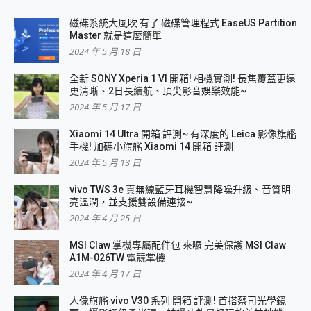
磁碟系統大風吹 有了 磁碟管理程式 EaseUS Partition
Master 就是這麼簡單
2024 年 5 月 18 日
全新 SONY Xperia 1 VI 開箱! 相機實測! 長焦覆蓋更遠
更清晰、2日長續航、頂尖影音娛樂效能~
2024 年 5 月 17 日
Xiaomi 14 Ultra 開箱 評測~ 有深度的 Leica 影像旗艦
手機! 加碼小旗艦 Xiaomi 14 開箱 評測
2024 年 5 月 13 日
vivo TWS 3e 真無線藍牙耳機智慧降噪升級、音質明
亮溫潤，並支援雙設備連接~
2024 年 4 月 25 日
MSI Claw 掌機專屬配件包 來囉 完美保護 MSI Claw
A1M-026TW 電競掌機
2024 年 4 月 17 日
人像旗艦 vivo V30 系列 開箱 評測! 首搭蔡司光學鏡