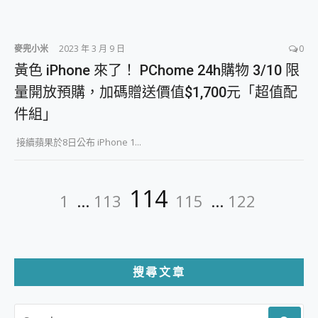
麥兜小米
2023 年 3 月 9 日
0
黃色 iPhone 來了！ PChome 24h購物 3/10 限
量開放預購，加碼贈送價值$1,700元「超值配
件組」
接續蘋果於8日公布 iPhone 1...
文
Page
Page
Page
Page
Page
114
1
...
113
115
...
122
章
分
頁
搜尋文章
SEARCH