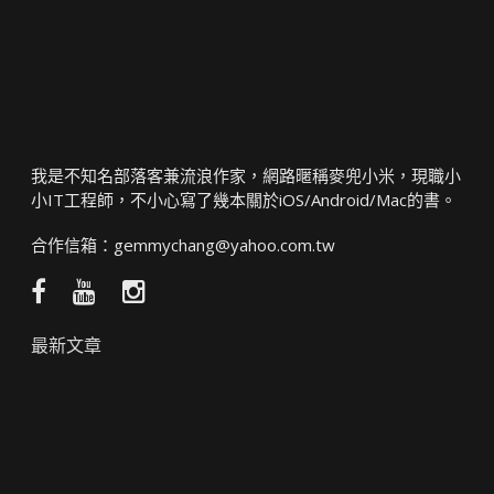
我是不知名部落客兼流浪作家，網路暱稱麥兜小米，現職小
小IT工程師，不小心寫了幾本關於iOS/Android/Mac的書。
合作信箱：
gemmychang@yahoo.com.tw
Facebook
YouTube
Instagram
粉
頻
絲
道
最新文章
團