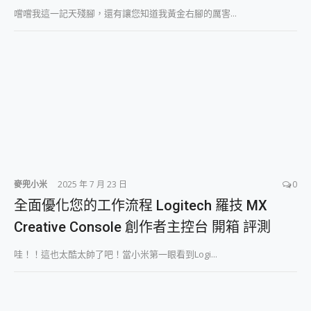
2億 APO蔡司長焦神機降臨~ vivo X200 Pro、vivo X200 就是這麼好拍
嚐嚐我這一記天殘腳，還有讓您知道我黃金右腳的厲害...
EaseUS Vocal Remover 免費線上去聲器一鍵去除人聲 人聲 音樂分離 2024 消除人聲推薦
3 個超值 MHN 飛人工具分享~~ iToolab AnyGo 魔物獵人 Now飛人 ios教學 不出門也可以到處走
Locawhere AnyTo 寶可夢飛人 AnyTo 不出門也可以飛遍全世界
小體積 40000mAh 超大容量 一次充5個設備 充好充滿 CUKTECH 酷態科 300W 微型充電站 開箱 評測
97.3% 恢復率，資料救援就是這麼簡單 EaseUS Data Recovery Wizard Free 18.0.0 業界最好的資料救援軟體
磁碟系統大風吹 有了 磁碟管理程式 EaseUS Partition Master 就是這麼簡單
全新 SONY Xperia 1 VI 開箱! 相機實測! 長焦覆蓋更遠更清晰、2日長續航、頂尖影音娛樂效能~
Xiaomi 14 Ultra 開箱 評測~ 有深度的 Leica 影像旗艦手機! 加碼小旗艦 Xiaomi 14 開箱 評測
vivo TWS 3e 真無線藍牙耳機智慧降噪升級、音質明亮溫潤，並支援雙設備連接~
MSI Claw 掌機專屬配件包 來囉 完美保護 MSI Claw A1M-026TW 電競掌機
人像旗艦 vivo V30 系列 開箱 評測! 首搭蔡司光學鏡頭、攝影棚級柔光環、拍攝功能最好玩的美拍神機 vivo V30 Pro
麥兜小米
2025 年 7 月 23 日
0
多個願望一次滿足 超強散熱 微星 MSI Claw A1M-026TW 電競掌機 開箱 評測
全面優化您的工作流程 Logitech 羅技 MX
一吸完美對位 擁有超強吸力與超好用的隱磁支架 O-ONE MAG 最會吸的行動電源 開箱 評測
Creative Console 創作者主控台 開箱 評測
Motorola edge 70 pro 及 moto g37 power上市，登錄在送飛利浦氣炸鍋
近八千元的 Soundcore Liberty 5 Pro Max，有螢幕的耳機會是智商稅嗎?
哇！！這也太酷太帥了吧！當小米第一眼看到Logi...
ASUS Pad 全面應援 Me Time，加碼愛奇藝黃金雙周卡體驗，專案價最低 NT$0 起
榮耀 HONOR 600 Pro x MOLLY Limited Edition 限量版開賣，攜手味全龍進駐大巨蛋萬人盛典