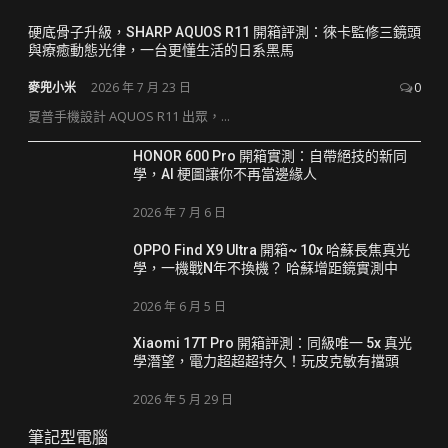
硬底骨子升級，SHARP AQUOS R11 開箱評測：徠卡監修三鏡頭
與療癒動態光律，一台更懂生活的日系黑馬
麥兜小米
2026 年 7 月 23 日
0
夏普手機設計 AQUOS R11 出眾，...
HONOR 600 Pro 開箱實測：自帶絕技的新同
學，AI 梗圖讓你不再當邊緣人
2026 年 7 月 6 日
OPPO Find X9 Ultra 開箱~ 10x 哈蘇長焦真光
學，一機戰N年不換機？ 哈蘇增距鏡實測中
2026 年 6 月 5 日
Xiaomi 17T Pro 開箱評測：同級唯一 5x 真光
學潛望，電力超超超持久！玩皮克敏有擋頭
2026 年 5 月 29 日
筆記型電腦