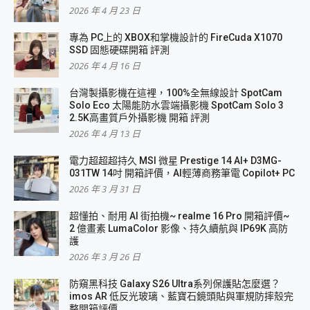
2026 年 4 月 23 日
專為 PC上的 XBOX和掌機設計的 FireCuda X1070
SSD 固態硬碟開箱 評測
2026 年 4 月 16 日
台灣製攝影機在這裡，100%全無線設計 SpotCam
Solo Eco 太陽能防水雲端攝影機 SpotCam Solo 3
2.5K高畫質戶外攝影機 開箱 評測
2026 年 4 月 13 日
電力超超超持久 MSI 微星 Prestige 14 AI+ D3MG-
031TW 14吋 開箱評價，AI輕薄商務筆電 Copilot+ PC
2026 年 3 月 31 日
超懂拍、耐用 AI 街拍機~ realme 16 Pro 開箱評價~
2 億畫素 LumaColor 影像、持久續航與 IP69K 高防
護
2026 年 3 月 26 日
防窺黑科技 Galaxy S26 Ultra系列保護貼怎麼選？
imos AR 低反光玻璃、藍寶石鏡頭貼與軍規防摔殼完
整開箱評價