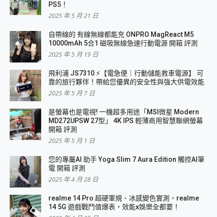
PS5！
2025 年 5 月 21 日
自帶線的 有線無線都能充 ONPRO MagReact M5
10000mAh 5合1 磁吸無線急速行動電源 開箱 評測
2025 年 5 月 19 日
飛利浦 JS7310 ⚡【電急便｜行動儲能救車電源】 可
靠的旅行夥伴！帶給您優異的安全性與強大供電效能
2025 年 5 月 7 日
是螢幕也是電視! 一機超多用途「MSI微星 Modern
MD272UPSW 27型」 4K IPS 輕薄商用智慧聯網螢幕
開箱 評測
2025 年 5 月 1 日
您的專屬AI 助手 Yoga Slim 7 Aura Edition 觸控AI筆
電 開箱 評測
2025 年 4 月 28 日
realme 14 Pro 超硬軍規、冰感變色實測，realme
14 5G 遊戲戰鬥值爆表，效能x娛樂全都要！