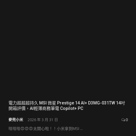
電力超超超持久 MSI 微星 Prestige 14 AI+ D3MG-031TW 14吋
開箱評價，AI輕薄商務筆電 Copilot+ PC
麥兜小米
2026 年 3 月 31 日
0
哇哇哇😍😍😍太開心啦！！小米拿到MSI ...