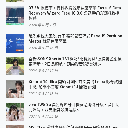
97.3% 恢復率，資料救援就是這麼簡單 EaseUS Data
Recovery Wizard Free 18.0.0 業界最好的資料救援
軟體
2024 年 6 月 7 日
磁碟系統大風吹 有了 磁碟管理程式 EaseUS Partition
Master 就是這麼簡單
2024 年 5 月 18 日
全新 SONY Xperia 1 VI 開箱! 相機實測! 長焦覆蓋更遠
更清晰、2日長續航、頂尖影音娛樂效能~
2024 年 5 月 17 日
Xiaomi 14 Ultra 開箱 評測~ 有深度的 Leica 影像旗艦
手機! 加碼小旗艦 Xiaomi 14 開箱 評測
2024 年 5 月 13 日
vivo TWS 3e 真無線藍牙耳機智慧降噪升級、音質明
亮溫潤，並支援雙設備連接~
2024 年 4 月 25 日
MSI Claw 掌機專屬配件包 來囉 完美保護 MSI Claw