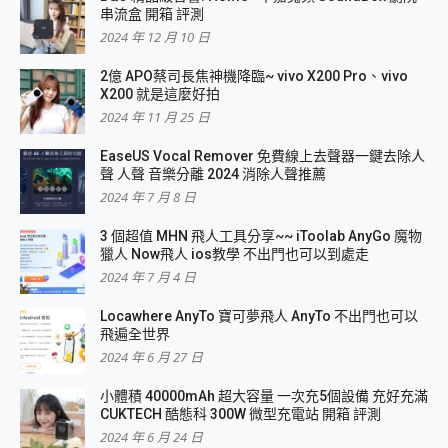
串流盒 開箱 評測
2024 年 12 月 10 日
2億 APO蔡司長焦神機降臨~ vivo X200 Pro、vivo
X200 就是這麼好拍
2024 年 11 月 25 日
EaseUS Vocal Remover 免費線上去聲器一鍵去除人
聲 人聲 音樂分離 2024 消除人聲推薦
2024 年 7 月 8 日
3 個超值 MHN 飛人工具分享~~ iToolab AnyGo 魔物
獵人 Now飛人 ios教學 不出門也可以到處走
2024 年 7 月 4 日
Locawhere AnyTo 寶可夢飛人 AnyTo 不出門也可以
飛遍全世界
2024 年 6 月 27 日
小體積 40000mAh 超大容量 一次充5個設備 充好充滿
CUKTECH 酷態科 300W 微型充電站 開箱 評測
2024 年 6 月 24 日