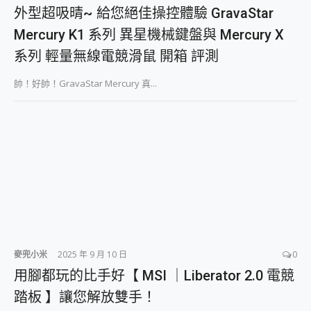
外型超吸晴~ 給您絕佳操控體驗 GravaStar Mercury K1 系列 異星機械鍵盤與 Mercury X 系列 輕量無線電競滑鼠 開箱 評測
外型超吸晴~ 給您絕佳操控體驗 GravaStar
開箱~變身「蜘蛛人」椅子軍師！MSI MPG 491CQP QD-OLED 超寬曲面電競螢幕，多工辦公、爽度滿滿的終極桌面體驗
Mercury K1 系列 異星機械鍵盤與 Mercury X
iPhone 17 系列 有認證的防護來囉！ imos 首家導入 UL MCV 行銷宣告驗證的手機配件品牌
DJI Osmo Pocket 3 爽爽帶回家 歡慶 EaseUS 21 週年到來，「Slogan 海報徵稿活動」好康大放送
系列 輕量無線電競滑鼠 開箱 評測
小巧好吸不擋鏡頭 有Qi2認證的 ONPRO MagReact MXs2 5000mAh薄型磁吸無線急速行動電源 開箱 評測
會走動的冷暖氣 SONY REON POCKET PRO 穿戴式智慧冷暖調溫裝置 開箱 評測
帥！好帥！GravaStar Mercury 真...
寶可夢飛人外掛iToolab AnyGo全新升級，GO Fest 五折優惠嗨翻天！支援 iOS/Android！
百倍變焦實測~ vivo X200 Pro 與 S25 Ultra 誰能滿足全場景拍攝需求？
超好用的 PLAUD NotePin AI 智慧錄音膠囊~ 您的AI 秘書已上線 每月免費送你 300分鐘轉寫
COMPUTEX 2025 來囉！AGI亞奇雷 AI・Gaming・創作儲存方案登場，趕快來AGI亞奇雷挑戰任務抽 PS5！
自帶線的 有線無線都能充 ONPRO MagReact M5 10000mAh 5合1 磁吸無線急速行動電源 開箱 評測
飛利浦 JS7310 ⚡【電急便｜行動儲能救車電源】 可靠的旅行夥伴！帶給您優異的安全性與強大供電效能
是螢幕也是電視! 一機超多用途「MSI微星 Modern MD272UPSW 27型」 4K IPS 輕薄商用智慧聯網螢幕 開箱 評測
您的專屬AI 助手 Yoga Slim 7 Aura Edition 觸控AI筆電 開箱 評測
realme 14 Pro 超硬軍規、冰感變色實測，realme 14 5G 遊戲戰鬥值爆表，效能x娛樂全都要！
iPhone、Apple Watch、AirPods耳機 三個設備充電一起搞定 ONPRO MagReact™ M3 3 in 1可攜摺疊無線充電器 開箱 評測
動靜皆宜「HUAWEI FreeArc」開放式耳掛耳機，無感配戴! 超穩超服貼，音質、通話也很優質
麥兜小米
2025 年 9 月 10 日
0
好玩好拍 vivo V50 ~ 口袋裡的 Zeiss 潮流攝影棚!
用腳都玩的比手好【 MSI ｜Liberator 2.0 電競
25種洗烘模式一機搞定! Roborock 衣莉莎白 H1 Neo分子篩洗脫烘 AI 滾筒洗衣機
給 MSI Claw 系列電競掌機 最完美的家 MSI Nest Docking Station 掌機專屬擴充底座 開箱 評測
踏板 】讓您解放雙手！
B&O 精品級音響! Home+ 中嘉寬頻 SoundBox 劇院串流盒 開箱 評測