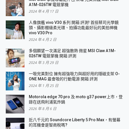
A1M-026TW 電競掌機
2024 年 4 月 17 日
人像旗艦 vivo V30 系列 開箱 評測! 首搭蔡司光學鏡
頭、攝影棚級柔光環、拍攝功能最好玩的美拍神機
vivo V30 Pro
2024 年 4 月 2 日
多個願望一次滿足 超強散熱 微星 MSI Claw A1M-
026TW 電競掌機 開箱 評測
2024 年 3 月 29 日
一吸完美對位 擁有超強吸力與超好用的隱磁支架 O-
ONE MAG 最會吸的行動電源 開箱 評測
2024 年 1 月 25 日
Motorola edge 70 pro 及 moto g37 power上市，登
錄在送飛利浦氣炸鍋
2026 年 8 月 6 日
近八千元的 Soundcore Liberty 5 Pro Max，有螢幕
的耳機會是智商稅嗎?