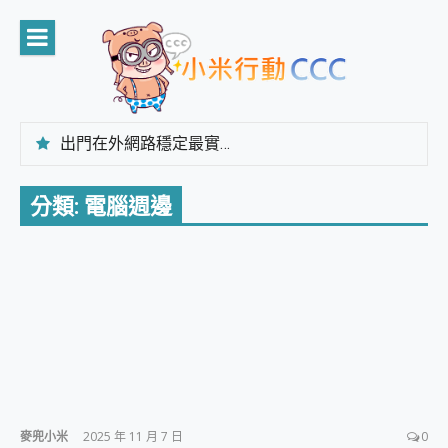
Skip
to
content
出門在外網路穩定最實在 「台灣大哥大」榮獲 4G/5G 在線率全球 NO.3 全台第一與全台六冠王實測心得，走到哪順到哪！
「AUSNAT R1 錄音卡」開箱評測~ 終結會議紀錄地獄，自動生成摘要報告，200+語言翻譯，旅遊最強搭檔。
CP 值天花板~ Bongcom BS5 足球君開箱~ 短焦投影機 3千元就能擁有！ 折扣碼在這～
分類:
電腦週邊
專為 PC上的 XBOX和掌機設計的 FireCuda X1070 SSD 固態硬碟開箱 評測
台灣製攝影機在這裡，100%全無線設計 SpotCam Solo Eco 太陽能防水雲端攝影機 SpotCam Solo 3 2.5K高畫質戶外攝影機 開箱 評測
電力超超超持久 MSI 微星 Prestige 14 AI+ D3MG-031TW 14吋 開箱評價，AI輕薄商務筆電 Copilot+ PC
超懂拍、耐用 AI 街拍機~ realme 16 Pro 開箱評價~ 2 億畫素 LumaColor 影像、持久續航與 IP69K 高防護
防窺黑科技 Galaxy S26 Ultra系列保護貼怎麼選？imos AR 低反光玻璃、藍寶石鏡頭貼與軍規防摔殼完整開箱評價
AI 支付 一錶搞定大小事 Xiaomi Watch 5 開箱 評測
超驚艷 讓人一眼就愛上 LENOVO 聯想 Yoga Book 9 14吋 AI輕薄筆電 開箱 評測
美到讓人超想擁有 moto pad 60 系列 與 Moto | Swarovski razr 60 冰藍限定版本 開箱 評測
好用的 EaseUS Partition Master 讓您輕鬆的移除與格式化有防寫保護的隨身碟或SD卡
一鍵修復模糊影片、舊照的 AI 好幫手! VideoProc Converter AI 新版全解析 × 年末優惠，一篇全看懂
小朋友才做選擇 投影機 RGB藍牙音響 氛圍情境燈 我通通都要！ Starfish 2 幻彩膠囊投影機｜結合「 智慧投影 & 煥彩流動 」的沈浸式生活新體驗
麥兜小米
2025 年 11 月 7 日
0