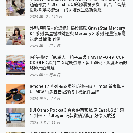
通通都要！ Starfish 2 幻彩膠囊投影機｜結合「 智慧
投影 & 煥彩流動 」的沈浸式生活新體驗
2025 年 12 月 13 日
外型超吸晴~ 給您絕佳操控體驗 GravaStar Mercury
K1 系列 異星機械鍵盤與 Mercury X 系列 輕量無線電
競滑鼠 開箱 評測
2025 年 11 月 7 日
開箱~變身「蜘蛛人」椅子軍師！MSI MPG 491CQP
QD-OLED 超寬曲面電競螢幕，多工辦公、爽度滿滿的
終極桌面體驗
2025 年 11 月 4 日
iPhone 17 系列 有認證的防護來囉！ imos 首家導入
UL MCV 行銷宣告驗證的手機配件品牌
2025 年 9 月 24 日
DJI Osmo Pocket 3 爽爽帶回家 歡慶 EaseUS 21 週
年到來，「Slogan 海報徵稿活動」好康大放送
2025 年 8 月 11 日