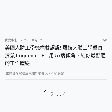
麥兜小米
2022 年 8 月 12 日
0
美國人體工學機構雙認證! 羅技人體工學垂直
滑鼠 Logitech LIFT 用 57度傾角，給你最舒適
的工作體驗
雖然現在電腦筆電性能很強大，不過還是...
文
Page
Page
Page
1
2
...
4
章
分