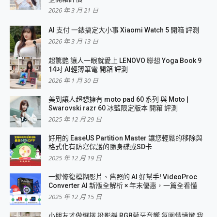
2026 年 3 月 21 日
AI 支付 一錶搞定大小事 Xiaomi Watch 5 開箱 評測
2026 年 3 月 13 日
超驚艷 讓人一眼就愛上 LENOVO 聯想 Yoga Book 9
14吋 AI輕薄筆電 開箱 評測
2026 年 1 月 30 日
美到讓人超想擁有 moto pad 60 系列 與 Moto |
Swarovski razr 60 冰藍限定版本 開箱 評測
2025 年 12 月 29 日
好用的 EaseUS Partition Master 讓您輕鬆的移除與
格式化有防寫保護的隨身碟或SD卡
2025 年 12 月 19 日
一鍵修復模糊影片、舊照的 AI 好幫手! VideoProc
Converter AI 新版全解析 × 年末優惠，一篇全看懂
2025 年 12 月 15 日
小朋友才做選擇 投影機 RGB藍牙音響 氛圍情境燈 我