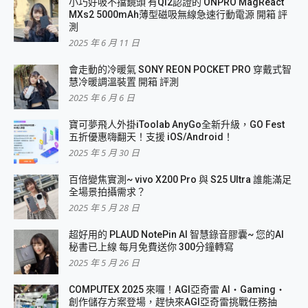
小巧好吸不擋鏡頭 有Qi2認證的 ONPRO MagReact
MXs2 5000mAh薄型磁吸無線急速行動電源 開箱 評
測
2025 年 6 月 11 日
會走動的冷暖氣 SONY REON POCKET PRO 穿戴式智
慧冷暖調溫裝置 開箱 評測
2025 年 6 月 6 日
寶可夢飛人外掛iToolab AnyGo全新升級，GO Fest
五折優惠嗨翻天！支援 iOS/Android！
2025 年 5 月 30 日
百倍變焦實測~ vivo X200 Pro 與 S25 Ultra 誰能滿足
全場景拍攝需求？
2025 年 5 月 28 日
超好用的 PLAUD NotePin AI 智慧錄音膠囊~ 您的AI
秘書已上線 每月免費送你 300分鐘轉寫
2025 年 5 月 26 日
COMPUTEX 2025 來囉！AGI亞奇雷 AI・Gaming・
創作儲存方案登場，趕快來AGI亞奇雷挑戰任務抽