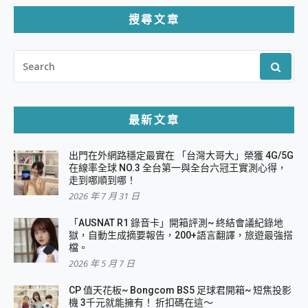
頁
搜尋文章
SEARCH
FOR:
最新文章
出門在外網路穩定最實在 「台灣大哥大」榮獲 4G/5G
在線率全球 NO.3 全台第一與全台六冠王實測心得，
走到哪順到哪！
2026 年 7 月 31 日
「AUSNAT R1 錄音卡」開箱評測~ 終結會議紀錄地
獄，自動生成摘要報告，200+語言翻譯，旅遊最強搭
檔。
2026 年 5 月 7 日
CP 值天花板~ Bongcom BS5 足球君開箱~ 短焦投影
機 3千元就能擁有！ 折扣碼在這～