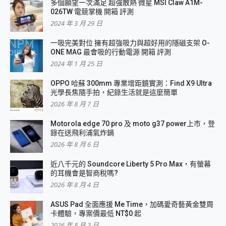
多個願望一次滿足 超強散熱 微星 MSI Claw A1M-
026TW 電競掌機 開箱 評測
2024 年 3 月 29 日
一吸完美對位 擁有超強吸力與超好用的隱磁支架 O-
ONE MAG 最會吸的行動電源 開箱 評測
2024 年 1 月 25 日
OPPO 哈蘇 300mm 專業增距鏡實測：Find X9 Ultra
光學長焦隨手拍，紀錄生活就是這麼簡單
2026 年 8 月 7 日
Motorola edge 70 pro 及 moto g37 power上市，登
錄在送飛利浦氣炸鍋
2026 年 8 月 6 日
近八千元的 Soundcore Liberty 5 Pro Max，有螢幕
的耳機會是智商稅嗎?
2026 年 8 月 4 日
ASUS Pad 全面應援 Me Time，加碼愛奇藝黃金雙周
卡體驗，專案價最低 NT$0 起
2026 年 8 月 3 日