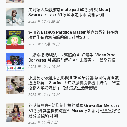
美到讓人超想擁有 moto pad 60 系列 與 Moto |
Swarovski razr 60 冰藍限定版本 開箱 評測
2025 年 12 月 29 日
好用的 EaseUS Partition Master 讓您輕鬆的移除與
格式化有防寫保護的隨身碟或SD卡
2025 年 12 月 19 日
一鍵修復模糊影片、舊照的 AI 好幫手! VideoProc
Converter AI 新版全解析 × 年末優惠，一篇全看懂
2025 年 12 月 15 日
小朋友才做選擇 投影機 RGB藍牙音響 氛圍情境燈 我
通通都要！ Starfish 2 幻彩膠囊投影機｜結合「 智慧
投影 & 煥彩流動 」的沈浸式生活新體驗
2025 年 12 月 13 日
外型超吸晴~ 給您絕佳操控體驗 GravaStar Mercury
K1 系列 異星機械鍵盤與 Mercury X 系列 輕量無線電
競滑鼠 開箱 評測
2025 年 11 月 7 日