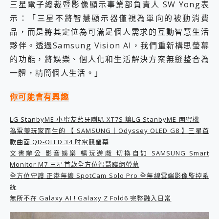
三星電子總裁暨影像顯示事業部負責人 SW Yong表
2億 APO蔡司長焦神機降臨~ vivo X200 Pro、vivo X200 就是這麼好拍
示：「三星不將智慧顯示器僅視為單向的被動消費
EaseUS Vocal Remover 免費線上去聲器一鍵去除人聲 人聲 音樂分離 2024 消除人聲推薦
3 個超值 MHN 飛人工具分享~~ iToolab AnyGo 魔物獵人 Now飛人 ios教學 不出門也可以到處走
品，而是將其定位為可滿足個人需求的互動智慧生活
Locawhere AnyTo 寶可夢飛人 AnyTo 不出門也可以飛遍全世界
夥伴。透過Samsung Vision AI，我們重新構思螢幕
小體積 40000mAh 超大容量 一次充5個設備 充好充滿 CUKTECH 酷態科 300W 微型充電站 開箱 評測
的功能，將娛樂、個人化和生活解決方案無縫整合為
97.3% 恢復率，資料救援就是這麼簡單 EaseUS Data Recovery Wizard Free 18.0.0 業界最好的資料救援軟體
一體，精簡個人生活。」
磁碟系統大風吹 有了 磁碟管理程式 EaseUS Partition Master 就是這麼簡單
全新 SONY Xperia 1 VI 開箱! 相機實測! 長焦覆蓋更遠更清晰、2日長續航、頂尖影音娛樂效能~
Xiaomi 14 Ultra 開箱 評測~ 有深度的 Leica 影像旗艦手機! 加碼小旗艦 Xiaomi 14 開箱 評測
你可能會有興趣
vivo TWS 3e 真無線藍牙耳機智慧降噪升級、音質明亮溫潤，並支援雙設備連接~
MSI Claw 掌機專屬配件包 來囉 完美保護 MSI Claw A1M-026TW 電競掌機
LG StanbyME 小蜜友藍牙喇叭 XT7S 讓LG StanbyME 閨蜜機
人像旗艦 vivo V30 系列 開箱 評測! 首搭蔡司光學鏡頭、攝影棚級柔光環、拍攝功能最好玩的美拍神機 vivo V30 Pro
為電競玩家而生的 【 SAMSUNG｜Odyssey OLED G8 】三星首
多個願望一次滿足 超強散熱 微星 MSI Claw A1M-026TW 電競掌機 開箱 評測
款曲面 QD-OLED 34 吋電競螢幕
一吸完美對位 擁有超強吸力與超好用的隱磁支架 O-ONE MAG 最會吸的行動電源 開箱 評測
文書辦公 影音娛樂 暢玩遊戲 切換自如 SAMSUNG Smart
OPPO 哈蘇 300mm 專業增距鏡實測：Find X9 Ultra 光學長焦隨手拍，紀錄生活就是這麼簡單
Monitor M7 三星首款全方位智慧聯網螢幕
Motorola edge 70 pro 及 moto g37 power上市，登錄在送飛利浦氣炸鍋
全方位守護 正港無線 SpotCam Solo Pro 全無線雲端影像監控系
近八千元的 Soundcore Liberty 5 Pro Max，有螢幕的耳機會是智商稅嗎?
統
ASUS Pad 全面應援 Me Time，加碼愛奇藝黃金雙周卡體驗，專案價最低 NT$0 起
無所不在 Galaxy AI ! Galaxy Z Fold6 完整融入日常