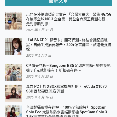
最新文章
出門在外網路穩定最實在 「台灣大哥大」榮獲 4G/5G
在線率全球 NO.3 全台第一與全台六冠王實測心得，
走到哪順到哪！
2026 年 7 月 31 日
「AUSNAT R1 錄音卡」開箱評測~ 終結會議紀錄地
獄，自動生成摘要報告，200+語言翻譯，旅遊最強搭
檔。
2026 年 5 月 7 日
CP 值天花板~ Bongcom BS5 足球君開箱~ 短焦投影
機 3千元就能擁有！ 折扣碼在這～
2026 年 4 月 23 日
專為 PC上的 XBOX和掌機設計的 FireCuda X1070
SSD 固態硬碟開箱 評測
2026 年 4 月 16 日
台灣製攝影機在這裡，100%全無線設計 SpotCam
Solo Eco 太陽能防水雲端攝影機 SpotCam Solo 3
2.5K高畫質戶外攝影機 開箱 評測