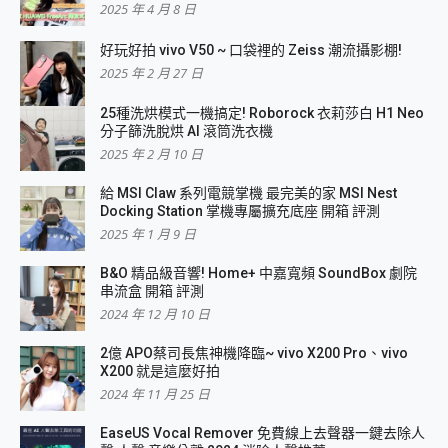
2025 年 4 月 8 日
好玩好拍 vivo V50 ~ 口袋裡的 Zeiss 潮流攝影棚!
2025 年 2 月 27 日
25種洗烘模式一機搞定! Roborock 衣莉莎白 H1 Neo
分子篩洗脫烘 AI 滾筒洗衣機
2025 年 2 月 10 日
給 MSI Claw 系列電競掌機 最完美的家 MSI Nest
Docking Station 掌機專屬擴充底座 開箱 評測
2025 年 1 月 9 日
B&O 精品級音響! Home+ 中嘉寬頻 SoundBox 劇院
串流盒 開箱 評測
2024 年 12 月 10 日
2億 APO蔡司長焦神機降臨~ vivo X200 Pro、vivo
X200 就是這麼好拍
2024 年 11 月 25 日
EaseUS Vocal Remover 免費線上去聲器一鍵去除人