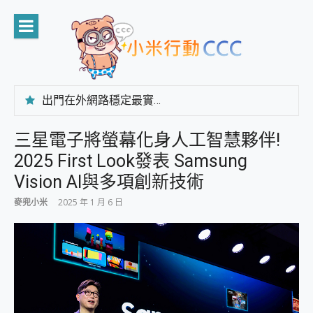
Skip
to
content
出門在外網路穩定最實在 「台灣大哥大」榮獲 4G/5G 在線率全球 NO.3 全台第一與全台六冠王實測心得，走到哪順到哪！
「AUSNAT R1 錄音卡」開箱評測~ 終結會議紀錄地獄，自動生成摘要報告，200+語言翻譯，旅遊最強搭檔。
CP 值天花板~ Bongcom BS5 足球君開箱~ 短焦投影機 3千元就能擁有！ 折扣碼在這～
三星電子將螢幕化身人工智慧夥伴!
專為 PC上的 XBOX和掌機設計的 FireCuda X1070 SSD 固態硬碟開箱 評測
2025 First Look發表 Samsung
台灣製攝影機在這裡，100%全無線設計 SpotCam Solo Eco 太陽能防水雲端攝影機 SpotCam Solo 3 2.5K高畫質戶外攝影機 開箱 評測
電力超超超持久 MSI 微星 Prestige 14 AI+ D3MG-031TW 14吋 開箱評價，AI輕薄商務筆電 Copilot+ PC
Vision AI與多項創新技術
超懂拍、耐用 AI 街拍機~ realme 16 Pro 開箱評價~ 2 億畫素 LumaColor 影像、持久續航與 IP69K 高防護
麥兜小米
2025 年 1 月 6 日
防窺黑科技 Galaxy S26 Ultra系列保護貼怎麼選？imos AR 低反光玻璃、藍寶石鏡頭貼與軍規防摔殼完整開箱評價
AI 支付 一錶搞定大小事 Xiaomi Watch 5 開箱 評測
超驚艷 讓人一眼就愛上 LENOVO 聯想 Yoga Book 9 14吋 AI輕薄筆電 開箱 評測
美到讓人超想擁有 moto pad 60 系列 與 Moto | Swarovski razr 60 冰藍限定版本 開箱 評測
好用的 EaseUS Partition Master 讓您輕鬆的移除與格式化有防寫保護的隨身碟或SD卡
一鍵修復模糊影片、舊照的 AI 好幫手! VideoProc Converter AI 新版全解析 × 年末優惠，一篇全看懂
小朋友才做選擇 投影機 RGB藍牙音響 氛圍情境燈 我通通都要！ Starfish 2 幻彩膠囊投影機｜結合「 智慧投影 & 煥彩流動 」的沈浸式生活新體驗