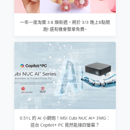
一年一度淘寶 3.8 煥新週，將於 3/3 晚上8點開
跑! 還有機會整單免費~
0.51L 的 AI 小鋼炮！MSI Cubi NUC AI+ 3MG：
這台 Copilot+ PC 竟然能接四螢幕？