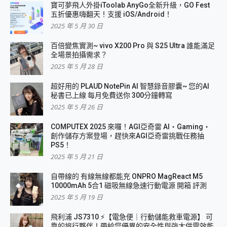
寶可夢飛人外掛iToolab AnyGo全新升級，GO Fest
五折優惠嗨翻天！支援 iOS/Android！
2025 年 5 月 30 日
百倍變焦實測~ vivo X200 Pro 與 S25 Ultra 誰能滿足
全場景拍攝需求？
2025 年 5 月 28 日
超好用的 PLAUD NotePin AI 智慧錄音膠囊~ 您的AI
秘書已上線 每月免費送你 300分鐘轉寫
2025 年 5 月 26 日
COMPUTEX 2025 來囉！AGI亞奇雷 AI・Gaming・
創作儲存方案登場，趕快來AGI亞奇雷挑戰任務抽
PS5！
2025 年 5 月 21 日
自帶線的 有線無線都能充 ONPRO MagReact M5
10000mAh 5合1 磁吸無線急速行動電源 開箱 評測
2025 年 5 月 19 日
飛利浦 JS7310 ⚡【電急便｜行動儲能救車電源】 可
靠的旅行夥伴！帶給您優異的安全性與強大供電效能