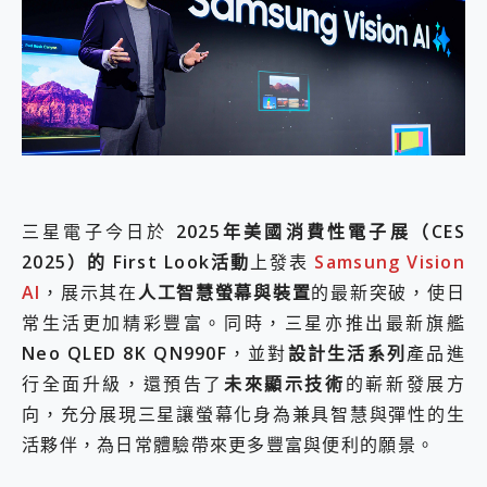
外型超吸晴~ 給您絕佳操控體驗 GravaStar Mercury K1 系列 異星機械鍵盤與 Mercury X 系列 輕量無線電競滑鼠 開箱 評測
開箱~變身「蜘蛛人」椅子軍師！MSI MPG 491CQP QD-OLED 超寬曲面電競螢幕，多工辦公、爽度滿滿的終極桌面體驗
iPhone 17 系列 有認證的防護來囉！ imos 首家導入 UL MCV 行銷宣告驗證的手機配件品牌
DJI Osmo Pocket 3 爽爽帶回家 歡慶 EaseUS 21 週年到來，「Slogan 海報徵稿活動」好康大放送
小巧好吸不擋鏡頭 有Qi2認證的 ONPRO MagReact MXs2 5000mAh薄型磁吸無線急速行動電源 開箱 評測
會走動的冷暖氣 SONY REON POCKET PRO 穿戴式智慧冷暖調溫裝置 開箱 評測
寶可夢飛人外掛iToolab AnyGo全新升級，GO Fest 五折優惠嗨翻天！支援 iOS/Android！
百倍變焦實測~ vivo X200 Pro 與 S25 Ultra 誰能滿足全場景拍攝需求？
超好用的 PLAUD NotePin AI 智慧錄音膠囊~ 您的AI 秘書已上線 每月免費送你 300分鐘轉寫
COMPUTEX 2025 來囉！AGI亞奇雷 AI・Gaming・創作儲存方案登場，趕快來AGI亞奇雷挑戰任務抽 PS5！
三星電子今日於
2025年美國消費性電子展（CES
自帶線的 有線無線都能充 ONPRO MagReact M5 10000mAh 5合1 磁吸無線急速行動電源 開箱 評測
2025）的 First Look活動
上發表
Samsung Vision
飛利浦 JS7310 ⚡【電急便｜行動儲能救車電源】 可靠的旅行夥伴！帶給您優異的安全性與強大供電效能
AI
，展示其在
人工智慧螢幕與裝置
的最新突破，使日
是螢幕也是電視! 一機超多用途「MSI微星 Modern MD272UPSW 27型」 4K IPS 輕薄商用智慧聯網螢幕 開箱 評測
您的專屬AI 助手 Yoga Slim 7 Aura Edition 觸控AI筆電 開箱 評測
常生活更加精彩豐富。同時，三星亦推出最新旗艦
realme 14 Pro 超硬軍規、冰感變色實測，realme 14 5G 遊戲戰鬥值爆表，效能x娛樂全都要！
Neo QLED 8K QN990F
，並對
設計生活系列
產品進
iPhone、Apple Watch、AirPods耳機 三個設備充電一起搞定 ONPRO MagReact™ M3 3 in 1可攜摺疊無線充電器 開箱 評測
行全面升級，還預告了
未來顯示技術
的嶄新發展方
動靜皆宜「HUAWEI FreeArc」開放式耳掛耳機，無感配戴! 超穩超服貼，音質、通話也很優質
好玩好拍 vivo V50 ~ 口袋裡的 Zeiss 潮流攝影棚!
向，充分展現三星讓螢幕化身為兼具智慧與彈性的生
25種洗烘模式一機搞定! Roborock 衣莉莎白 H1 Neo分子篩洗脫烘 AI 滾筒洗衣機
活夥伴，為日常體驗帶來更多豐富與便利的願景。
給 MSI Claw 系列電競掌機 最完美的家 MSI Nest Docking Station 掌機專屬擴充底座 開箱 評測
B&O 精品級音響! Home+ 中嘉寬頻 SoundBox 劇院串流盒 開箱 評測