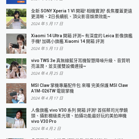
全新 SONY Xperia 1 VI 開箱! 相機實測! 長焦覆蓋更遠
更清晰、2日長續航、頂尖影音娛樂效能~
2024 年 5 月 17 日
Xiaomi 14 Ultra 開箱 評測~ 有深度的 Leica 影像旗艦
手機! 加碼小旗艦 Xiaomi 14 開箱 評測
2024 年 5 月 13 日
vivo TWS 3e 真無線藍牙耳機智慧降噪升級、音質明
亮溫潤，並支援雙設備連接~
2024 年 4 月 25 日
MSI Claw 掌機專屬配件包 來囉 完美保護 MSI Claw
A1M-026TW 電競掌機
2024 年 4 月 17 日
人像旗艦 vivo V30 系列 開箱 評測! 首搭蔡司光學鏡
頭、攝影棚級柔光環、拍攝功能最好玩的美拍神機
vivo V30 Pro
2024 年 4 月 2 日