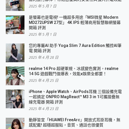
2025 年 5 月 7 日
是螢幕也是電視! 一機超多用途「MSI微星 Modern
MD272UPSW 27型」 4K IPS 輕薄商用智慧聯網螢幕
開箱 評測
2025 年 5 月 1 日
您的專屬AI 助手 Yoga Slim 7 Aura Edition 觸控AI筆
電 開箱 評測
2025 年 4 月 28 日
realme 14 Pro 超硬軍規、冰感變色實測，realme
14 5G 遊戲戰鬥值爆表，效能x娛樂全都要！
2025 年 4 月 25 日
iPhone、Apple Watch、AirPods耳機 三個設備充電
一起搞定 ONPRO MagReact™ M3 3 in 1可攜摺疊無
線充電器 開箱 評測
2025 年 4 月 23 日
動靜皆宜「HUAWEI FreeArc」開放式耳掛耳機，無
感配戴! 超穩超服貼，音質、通話也很優質