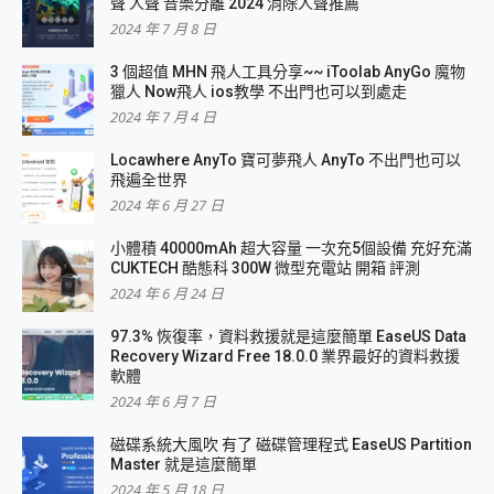
聲 人聲 音樂分離 2024 消除人聲推薦
2024 年 7 月 8 日
3 個超值 MHN 飛人工具分享~~ iToolab AnyGo 魔物
獵人 Now飛人 ios教學 不出門也可以到處走
2024 年 7 月 4 日
Locawhere AnyTo 寶可夢飛人 AnyTo 不出門也可以
飛遍全世界
2024 年 6 月 27 日
小體積 40000mAh 超大容量 一次充5個設備 充好充滿
CUKTECH 酷態科 300W 微型充電站 開箱 評測
2024 年 6 月 24 日
97.3% 恢復率，資料救援就是這麼簡單 EaseUS Data
Recovery Wizard Free 18.0.0 業界最好的資料救援
軟體
2024 年 6 月 7 日
磁碟系統大風吹 有了 磁碟管理程式 EaseUS Partition
Master 就是這麼簡單
2024 年 5 月 18 日