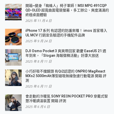
開箱~變身「蜘蛛人」椅子軍師！MSI MPG 491CQP
QD-OLED 超寬曲面電競螢幕，多工辦公、爽度滿滿的
終極桌面體驗
2025 年 11 月 4 日
iPhone 17 系列 有認證的防護來囉！ imos 首家導入
UL MCV 行銷宣告驗證的手機配件品牌
2025 年 9 月 24 日
DJI Osmo Pocket 3 爽爽帶回家 歡慶 EaseUS 21 週
年到來，「Slogan 海報徵稿活動」好康大放送
2025 年 8 月 11 日
小巧好吸不擋鏡頭 有Qi2認證的 ONPRO MagReact
MXs2 5000mAh薄型磁吸無線急速行動電源 開箱 評
測
2025 年 6 月 11 日
會走動的冷暖氣 SONY REON POCKET PRO 穿戴式智
慧冷暖調溫裝置 開箱 評測
2025 年 6 月 6 日