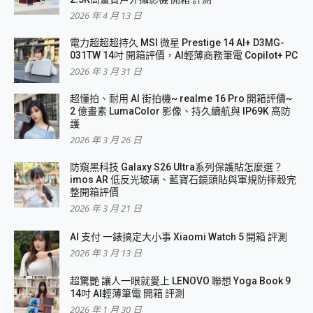
2026 年 4 月 13 日
電力超超超持久 MSI 微星 Prestige 14 AI+ D3MG-
031TW 14吋 開箱評價，AI輕薄商務筆電 Copilot+ PC
2026 年 3 月 31 日
超懂拍、耐用 AI 街拍機~ realme 16 Pro 開箱評價~
2 億畫素 LumaColor 影像、持久續航與 IP69K 高防
護
2026 年 3 月 26 日
防窺黑科技 Galaxy S26 Ultra系列保護貼怎麼選？
imos AR 低反光玻璃、藍寶石鏡頭貼與軍規防摔殼完
整開箱評價
2026 年 3 月 21 日
AI 支付 一錶搞定大小事 Xiaomi Watch 5 開箱 評測
2026 年 3 月 13 日
超驚艷 讓人一眼就愛上 LENOVO 聯想 Yoga Book 9
14吋 AI輕薄筆電 開箱 評測
2026 年 1 月 30 日