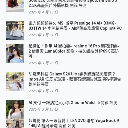
Solo Eco 太陽能防水雲端攝影機 SpotCam Solo 3
2.5K高畫質戶外攝影機 開箱 評測
2026 年 4 月 13 日
電力超超超持久 MSI 微星 Prestige 14 AI+ D3MG-
031TW 14吋 開箱評價，AI輕薄商務筆電 Copilot+ PC
2026 年 3 月 31 日
超懂拍、耐用 AI 街拍機~ realme 16 Pro 開箱評價~
2 億畫素 LumaColor 影像、持久續航與 IP69K 高防
護
2026 年 3 月 26 日
防窺黑科技 Galaxy S26 Ultra系列保護貼怎麼選？
imos AR 低反光玻璃、藍寶石鏡頭貼與軍規防摔殼完
整開箱評價
2026 年 3 月 21 日
AI 支付 一錶搞定大小事 Xiaomi Watch 5 開箱 評測
2026 年 3 月 13 日
超驚艷 讓人一眼就愛上 LENOVO 聯想 Yoga Book 9
14吋 AI輕薄筆電 開箱 評測