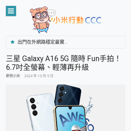
Skip
to
content
出門在外網路穩定最實在 「台灣大哥大」榮獲 4G/5G 在線率全球 NO.3 全台第一與全台六冠王實測心得，走到哪順到哪！
「AUSNAT R1 錄音卡」開箱評測~ 終結會議紀錄地獄，自動生成摘要報告，200+語言翻譯，旅遊最強搭檔。
CP 值天花板~ Bongcom BS5 足球君開箱~ 短焦投影機 3千元就能擁有！ 折扣碼在這～
三星 Galaxy A16 5G 隨時 Fun手拍！
專為 PC上的 XBOX和掌機設計的 FireCuda X1070 SSD 固態硬碟開箱 評測
6.7吋全螢幕、輕薄再升級
台灣製攝影機在這裡，100%全無線設計 SpotCam Solo Eco 太陽能防水雲端攝影機 SpotCam Solo 3 2.5K高畫質戶外攝影機 開箱 評測
電力超超超持久 MSI 微星 Prestige 14 AI+ D3MG-031TW 14吋 開箱評價，AI輕薄商務筆電 Copilot+ PC
麥兜小米
2024 年 10 月 9 日
超懂拍、耐用 AI 街拍機~ realme 16 Pro 開箱評價~ 2 億畫素 LumaColor 影像、持久續航與 IP69K 高防護
防窺黑科技 Galaxy S26 Ultra系列保護貼怎麼選？imos AR 低反光玻璃、藍寶石鏡頭貼與軍規防摔殼完整開箱評價
AI 支付 一錶搞定大小事 Xiaomi Watch 5 開箱 評測
超驚艷 讓人一眼就愛上 LENOVO 聯想 Yoga Book 9 14吋 AI輕薄筆電 開箱 評測
美到讓人超想擁有 moto pad 60 系列 與 Moto | Swarovski razr 60 冰藍限定版本 開箱 評測
好用的 EaseUS Partition Master 讓您輕鬆的移除與格式化有防寫保護的隨身碟或SD卡
一鍵修復模糊影片、舊照的 AI 好幫手! VideoProc Converter AI 新版全解析 × 年末優惠，一篇全看懂
小朋友才做選擇 投影機 RGB藍牙音響 氛圍情境燈 我通通都要！ Starfish 2 幻彩膠囊投影機｜結合「 智慧投影 & 煥彩流動 」的沈浸式生活新體驗