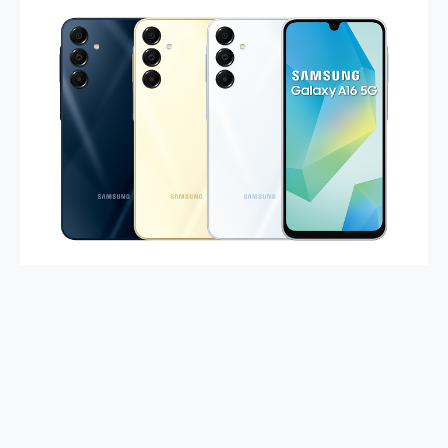
2億 APO蔡司長焦神機降臨~ vivo X200 Pro、vivo X200 就是這麼好拍
EaseUS Vocal Remover 免費線上去聲器一鍵去除人聲 人聲 音樂分離 2024 消除人聲推薦
3 個超值 MHN 飛人工具分享~~ iToolab AnyGo 魔物獵人 Now飛人 ios教學 不出門也可以到處走
Locawhere AnyTo 寶可夢飛人 AnyTo 不出門也可以飛遍全世界
小體積 40000mAh 超大容量 一次充5個設備 充好充滿 CUKTECH 酷態科 300W 微型充電站 開箱 評測
97.3% 恢復率，資料救援就是這麼簡單 EaseUS Data Recovery Wizard Free 18.0.0 業界最好的資料救援軟體
磁碟系統大風吹 有了 磁碟管理程式 EaseUS Partition Master 就是這麼簡單
全新 SONY Xperia 1 VI 開箱! 相機實測! 長焦覆蓋更遠更清晰、2日長續航、頂尖影音娛樂效能~
Xiaomi 14 Ultra 開箱 評測~ 有深度的 Leica 影像旗艦手機! 加碼小旗艦 Xiaomi 14 開箱 評測
vivo TWS 3e 真無線藍牙耳機智慧降噪升級、音質明亮溫潤，並支援雙設備連接~
MSI Claw 掌機專屬配件包 來囉 完美保護 MSI Claw A1M-026TW 電競掌機
人像旗艦 vivo V30 系列 開箱 評測! 首搭蔡司光學鏡頭、攝影棚級柔光環、拍攝功能最好玩的美拍神機 vivo V30 Pro
多個願望一次滿足 超強散熱 微星 MSI Claw A1M-026TW 電競掌機 開箱 評測
一吸完美對位 擁有超強吸力與超好用的隱磁支架 O-ONE MAG 最會吸的行動電源 開箱 評測
Motorola edge 70 pro 及 moto g37 power上市，登錄在送飛利浦氣炸鍋
近八千元的 Soundcore Liberty 5 Pro Max，有螢幕的耳機會是智商稅嗎?
ASUS Pad 全面應援 Me Time，加碼愛奇藝黃金雙周卡體驗，專案價最低 NT$0 起
榮耀 HONOR 600 Pro x MOLLY Limited Edition 限量版開賣，攜手味全龍進駐大巨蛋萬人盛典