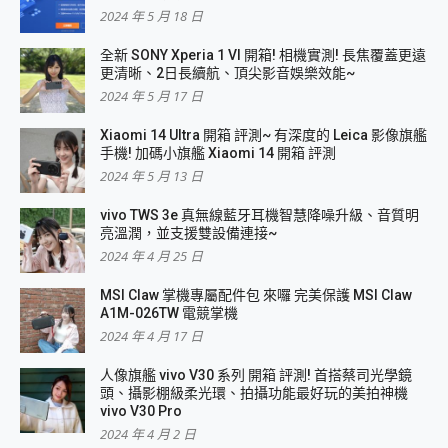
2024 年 5 月 18 日
全新 SONY Xperia 1 VI 開箱! 相機實測! 長焦覆蓋更遠
更清晰、2日長續航、頂尖影音娛樂效能~
2024 年 5 月 17 日
Xiaomi 14 Ultra 開箱 評測~ 有深度的 Leica 影像旗艦
手機! 加碼小旗艦 Xiaomi 14 開箱 評測
2024 年 5 月 13 日
vivo TWS 3e 真無線藍牙耳機智慧降噪升級、音質明
亮溫潤，並支援雙設備連接~
2024 年 4 月 25 日
MSI Claw 掌機專屬配件包 來囉 完美保護 MSI Claw
A1M-026TW 電競掌機
2024 年 4 月 17 日
人像旗艦 vivo V30 系列 開箱 評測! 首搭蔡司光學鏡
頭、攝影棚級柔光環、拍攝功能最好玩的美拍神機
vivo V30 Pro
2024 年 4 月 2 日