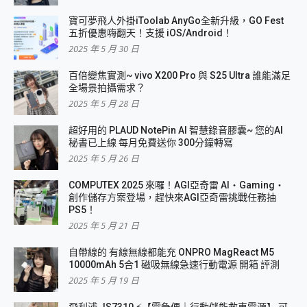
寶可夢飛人外掛iToolab AnyGo全新升級，GO Fest
五折優惠嗨翻天！支援 iOS/Android！
2025 年 5 月 30 日
百倍變焦實測~ vivo X200 Pro 與 S25 Ultra 誰能滿足
全場景拍攝需求？
2025 年 5 月 28 日
超好用的 PLAUD NotePin AI 智慧錄音膠囊~ 您的AI
秘書已上線 每月免費送你 300分鐘轉寫
2025 年 5 月 26 日
COMPUTEX 2025 來囉！AGI亞奇雷 AI・Gaming・
創作儲存方案登場，趕快來AGI亞奇雷挑戰任務抽
PS5！
2025 年 5 月 21 日
自帶線的 有線無線都能充 ONPRO MagReact M5
10000mAh 5合1 磁吸無線急速行動電源 開箱 評測
2025 年 5 月 19 日