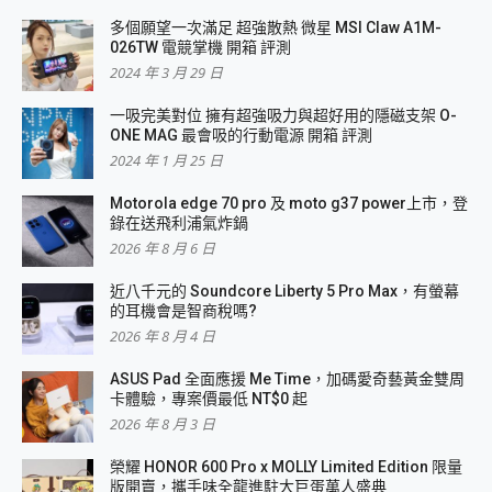
多個願望一次滿足 超強散熱 微星 MSI Claw A1M-
026TW 電競掌機 開箱 評測
2024 年 3 月 29 日
一吸完美對位 擁有超強吸力與超好用的隱磁支架 O-
ONE MAG 最會吸的行動電源 開箱 評測
2024 年 1 月 25 日
Motorola edge 70 pro 及 moto g37 power上市，登
錄在送飛利浦氣炸鍋
2026 年 8 月 6 日
近八千元的 Soundcore Liberty 5 Pro Max，有螢幕
的耳機會是智商稅嗎?
2026 年 8 月 4 日
ASUS Pad 全面應援 Me Time，加碼愛奇藝黃金雙周
卡體驗，專案價最低 NT$0 起
2026 年 8 月 3 日
榮耀 HONOR 600 Pro x MOLLY Limited Edition 限量
版開賣，攜手味全龍進駐大巨蛋萬人盛典