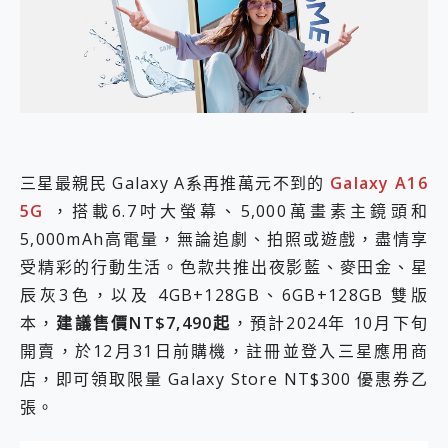
外型超吸晴~ 給您絕佳操控體驗 GravaStar Mercury K1 系列 異星機械鍵盤與 Mercury X 系列 輕量無線電競滑鼠 開箱 評測
開箱~變身「蜘蛛人」椅子軍師！MSI MPG 491CQP QD-OLED 超寬曲面電競螢幕，多工辦公、爽度滿滿的終極桌面體驗
iPhone 17 系列 有認證的防護來囉！ imos 首家導入 UL MCV 行銷宣告驗證的手機配件品牌
DJI Osmo Pocket 3 爽爽帶回家 歡慶 EaseUS 21 週年到來，「Slogan 海報徵稿活動」好康大放送
小巧好吸不擋鏡頭 有Qi2認證的 ONPRO MagReact MXs2 5000mAh薄型磁吸無線急速行動電源 開箱 評測
會走動的冷暖氣 SONY REON POCKET PRO 穿戴式智慧冷暖調溫裝置 開箱 評測
寶可夢飛人外掛iToolab AnyGo全新升級，GO Fest 五折優惠嗨翻天！支援 iOS/Android！
百倍變焦實測~ vivo X200 Pro 與 S25 Ultra 誰能滿足全場景拍攝需求？
超好用的 PLAUD NotePin AI 智慧錄音膠囊~ 您的AI 秘書已上線 每月免費送你 300分鐘轉寫
三星最親民 Galaxy A系再推萬元不到的
Galaxy A16
COMPUTEX 2025 來囉！AGI亞奇雷 AI・Gaming・創作儲存方案登場，趕快來AGI亞奇雷挑戰任務抽 PS5！
5G
，搭載6.7吋大螢幕、5,000萬畫素主鏡頭和
自帶線的 有線無線都能充 ONPRO MagReact M5 10000mAh 5合1 磁吸無線急速行動電源 開箱 評測
5,000mAh高電量，無論追劇、拍照或遊戲，盡情享
飛利浦 JS7310 ⚡【電急便｜行動儲能救車電源】 可靠的旅行夥伴！帶給您優異的安全性與強大供電效能
受精彩的行動生活。色款共推出夜影藍、麥田金、星
是螢幕也是電視! 一機超多用途「MSI微星 Modern MD272UPSW 27型」 4K IPS 輕薄商用智慧聯網螢幕 開箱 評測
您的專屬AI 助手 Yoga Slim 7 Aura Edition 觸控AI筆電 開箱 評測
辰灰3色，以及 4GB+128GB、6GB+128GB 雙版
realme 14 Pro 超硬軍規、冰感變色實測，realme 14 5G 遊戲戰鬥值爆表，效能x娛樂全都要！
本，
建議售價NT$7,490起
，預計2024年 10月下旬
iPhone、Apple Watch、AirPods耳機 三個設備充電一起搞定 ONPRO MagReact™ M3 3 in 1可攜摺疊無線充電器 開箱 評測
開賣，於12月31日前購機，註冊並登入三星應用商
動靜皆宜「HUAWEI FreeArc」開放式耳掛耳機，無感配戴! 超穩超服貼，音質、通話也很優質
店，即可領取限量 Galaxy Store NT$300 優惠券乙
好玩好拍 vivo V50 ~ 口袋裡的 Zeiss 潮流攝影棚!
25種洗烘模式一機搞定! Roborock 衣莉莎白 H1 Neo分子篩洗脫烘 AI 滾筒洗衣機
張。
給 MSI Claw 系列電競掌機 最完美的家 MSI Nest Docking Station 掌機專屬擴充底座 開箱 評測
B&O 精品級音響! Home+ 中嘉寬頻 SoundBox 劇院串流盒 開箱 評測