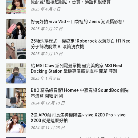
感配戴! 超穩超服貼，音質、通話也很優質
2025 年 4 月 8 日
好玩好拍 vivo V50 ~ 口袋裡的 Zeiss 潮流攝影棚!
2025 年 2 月 27 日
25種洗烘模式一機搞定! Roborock 衣莉莎白 H1 Neo
分子篩洗脫烘 AI 滾筒洗衣機
2025 年 2 月 10 日
給 MSI Claw 系列電競掌機 最完美的家 MSI Nest
Docking Station 掌機專屬擴充底座 開箱 評測
2025 年 1 月 9 日
B&O 精品級音響! Home+ 中嘉寬頻 SoundBox 劇院
串流盒 開箱 評測
2024 年 12 月 10 日
2億 APO蔡司長焦神機降臨~ vivo X200 Pro、vivo
X200 就是這麼好拍
2024 年 11 月 25 日