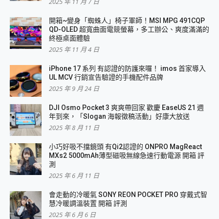
2025 年 11 月 7 日
開箱~變身「蜘蛛人」椅子軍師！MSI MPG 491CQP
QD-OLED 超寬曲面電競螢幕，多工辦公、爽度滿滿的
終極桌面體驗
2025 年 11 月 4 日
iPhone 17 系列 有認證的防護來囉！ imos 首家導入
UL MCV 行銷宣告驗證的手機配件品牌
2025 年 9 月 24 日
DJI Osmo Pocket 3 爽爽帶回家 歡慶 EaseUS 21 週
年到來，「Slogan 海報徵稿活動」好康大放送
2025 年 8 月 11 日
小巧好吸不擋鏡頭 有Qi2認證的 ONPRO MagReact
MXs2 5000mAh薄型磁吸無線急速行動電源 開箱 評
測
2025 年 6 月 11 日
會走動的冷暖氣 SONY REON POCKET PRO 穿戴式智
慧冷暖調溫裝置 開箱 評測
2025 年 6 月 6 日