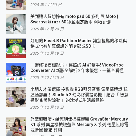
2026 年 1 月 30 日
美到讓人超想擁有 moto pad 60 系列 與 Moto |
Swarovski razr 60 冰藍限定版本 開箱 評測
2025 年 12 月 29 日
好用的 EaseUS Partition Master 讓您輕鬆的移除與
格式化有防寫保護的隨身碟或SD卡
2025 年 12 月 19 日
一鍵修復模糊影片、舊照的 AI 好幫手! VideoProc
Converter AI 新版全解析 × 年末優惠，一篇全看懂
2025 年 12 月 15 日
小朋友才做選擇 投影機 RGB藍牙音響 氛圍情境燈 我
通通都要！ Starfish 2 幻彩膠囊投影機｜結合「 智慧
投影 & 煥彩流動 」的沈浸式生活新體驗
2025 年 12 月 13 日
外型超吸晴~ 給您絕佳操控體驗 GravaStar Mercury
K1 系列 異星機械鍵盤與 Mercury X 系列 輕量無線電
競滑鼠 開箱 評測