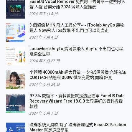
EaseUS Vocal Remover 免費線上去聲器一鍵去除人
聲 人聲 音樂分離 2024 消除人聲推薦
2024 年 7 月 8 日
3 個超值 MHN 飛人工具分享~~ iToolab AnyGo 魔物
獵人 Now飛人 ios教學 不出門也可以到處走
2024 年 7 月 4 日
Locawhere AnyTo 寶可夢飛人 AnyTo 不出門也可以
飛遍全世界
2024 年 6 月 27 日
小體積 40000mAh 超大容量 一次充5個設備 充好充滿
CUKTECH 酷態科 300W 微型充電站 開箱 評測
2024 年 6 月 24 日
97.3% 恢復率，資料救援就是這麼簡單 EaseUS Data
Recovery Wizard Free 18.0.0 業界最好的資料救援
軟體
2024 年 6 月 7 日
磁碟系統大風吹 有了 磁碟管理程式 EaseUS Partition
Master 就是這麼簡單