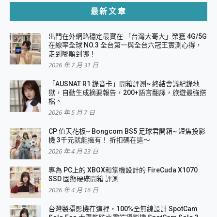
最新文章
出門在外網路穩定最實在 「台灣大哥大」榮獲 4G/5G
在線率全球 NO.3 全台第一與全台六冠王實測心得，
走到哪順到哪！
2026 年 7 月 31 日
「AUSNAT R1 錄音卡」開箱評測~ 終結會議紀錄地
獄，自動生成摘要報告，200+語言翻譯，旅遊最強搭
檔。
2026 年 5 月 7 日
CP 值天花板~ Bongcom BS5 足球君開箱~ 短焦投影
機 3千元就能擁有！ 折扣碼在這～
2026 年 4 月 23 日
專為 PC上的 XBOX和掌機設計的 FireCuda X1070
SSD 固態硬碟開箱 評測
2026 年 4 月 16 日
台灣製攝影機在這裡，100%全無線設計 SpotCam