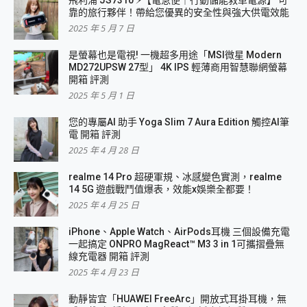
飛利浦 JS7310 ⚡【電急便｜行動儲能救車電源】 可
靠的旅行夥伴！帶給您優異的安全性與強大供電效能
2025 年 5 月 7 日
是螢幕也是電視! 一機超多用途「MSI微星 Modern
MD272UPSW 27型」 4K IPS 輕薄商用智慧聯網螢幕
開箱 評測
2025 年 5 月 1 日
您的專屬AI 助手 Yoga Slim 7 Aura Edition 觸控AI筆
電 開箱 評測
2025 年 4 月 28 日
realme 14 Pro 超硬軍規、冰感變色實測，realme
14 5G 遊戲戰鬥值爆表，效能x娛樂全都要！
2025 年 4 月 25 日
iPhone、Apple Watch、AirPods耳機 三個設備充電
一起搞定 ONPRO MagReact™ M3 3 in 1可攜摺疊無
線充電器 開箱 評測
2025 年 4 月 23 日
動靜皆宜「HUAWEI FreeArc」開放式耳掛耳機，無