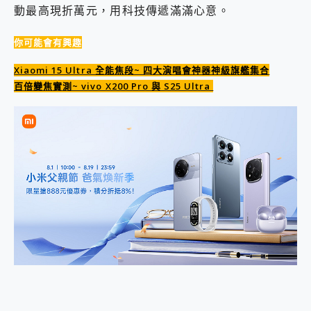
動最高現折萬元，用科技傳遞滿滿心意。
2億 APO蔡司長焦神機降臨~ vivo X200 Pro、vivo X200 就是這麼好拍
EaseUS Vocal Remover 免費線上去聲器一鍵去除人聲 人聲 音樂分離 2024 消除人聲推薦
你可能會有興趣
3 個超值 MHN 飛人工具分享~~ iToolab AnyGo 魔物獵人 Now飛人 ios教學 不出門也可以到處走
Locawhere AnyTo 寶可夢飛人 AnyTo 不出門也可以飛遍全世界
Xiaomi 15 Ultra 全能焦段~ 四大演唱會神器神級旗艦集合
小體積 40000mAh 超大容量 一次充5個設備 充好充滿 CUKTECH 酷態科 300W 微型充電站 開箱 評測
百倍變焦實測~ vivo X200 Pro 與 S25 Ultra
97.3% 恢復率，資料救援就是這麼簡單 EaseUS Data Recovery Wizard Free 18.0.0 業界最好的資料救援軟體
磁碟系統大風吹 有了 磁碟管理程式 EaseUS Partition Master 就是這麼簡單
全新 SONY Xperia 1 VI 開箱! 相機實測! 長焦覆蓋更遠更清晰、2日長續航、頂尖影音娛樂效能~
Xiaomi 14 Ultra 開箱 評測~ 有深度的 Leica 影像旗艦手機! 加碼小旗艦 Xiaomi 14 開箱 評測
vivo TWS 3e 真無線藍牙耳機智慧降噪升級、音質明亮溫潤，並支援雙設備連接~
MSI Claw 掌機專屬配件包 來囉 完美保護 MSI Claw A1M-026TW 電競掌機
人像旗艦 vivo V30 系列 開箱 評測! 首搭蔡司光學鏡頭、攝影棚級柔光環、拍攝功能最好玩的美拍神機 vivo V30 Pro
多個願望一次滿足 超強散熱 微星 MSI Claw A1M-026TW 電競掌機 開箱 評測
一吸完美對位 擁有超強吸力與超好用的隱磁支架 O-ONE MAG 最會吸的行動電源 開箱 評測
業界首例百人盲測揭密，Shark EVOPOWER SYSTEM NEO+ 實測，如何精準解決居家清潔三大痛點？
OPPO 哈蘇 300mm 專業增距鏡實測：Find X9 Ultra 光學長焦隨手拍，紀錄生活就是這麼簡單
Motorola edge 70 pro 及 moto g37 power上市，登錄在送飛利浦氣炸鍋
近八千元的 Soundcore Liberty 5 Pro Max，有螢幕的耳機會是智商稅嗎?