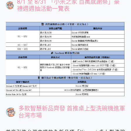
8/1 至 8/31 「小米之家 百萬感謝祭」豪
禮週週抽活動一覽表
多款智慧新品齊發 首推桌上型洗碗機進軍
台灣市場