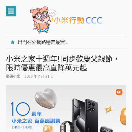
Skip
to
content
出門在外網路穩定最實在 「台灣大哥大」榮獲 4G/5G 在線率全球 NO.3 全台第一與全台六冠王實測心得，走到哪順到哪！
「AUSNAT R1 錄音卡」開箱評測~ 終結會議紀錄地獄，自動生成摘要報告，200+語言翻譯，旅遊最強搭檔。
CP 值天花板~ Bongcom BS5 足球君開箱~ 短焦投影機 3千元就能擁有！ 折扣碼在這～
小米之家十週年! 同步歡慶父親節，
專為 PC上的 XBOX和掌機設計的 FireCuda X1070 SSD 固態硬碟開箱 評測
限時優惠最高直降萬元起
台灣製攝影機在這裡，100%全無線設計 SpotCam Solo Eco 太陽能防水雲端攝影機 SpotCam Solo 3 2.5K高畫質戶外攝影機 開箱 評測
電力超超超持久 MSI 微星 Prestige 14 AI+ D3MG-031TW 14吋 開箱評價，AI輕薄商務筆電 Copilot+ PC
麥兜小米
2025 年 7 月 31 日
超懂拍、耐用 AI 街拍機~ realme 16 Pro 開箱評價~ 2 億畫素 LumaColor 影像、持久續航與 IP69K 高防護
防窺黑科技 Galaxy S26 Ultra系列保護貼怎麼選？imos AR 低反光玻璃、藍寶石鏡頭貼與軍規防摔殼完整開箱評價
AI 支付 一錶搞定大小事 Xiaomi Watch 5 開箱 評測
超驚艷 讓人一眼就愛上 LENOVO 聯想 Yoga Book 9 14吋 AI輕薄筆電 開箱 評測
美到讓人超想擁有 moto pad 60 系列 與 Moto | Swarovski razr 60 冰藍限定版本 開箱 評測
好用的 EaseUS Partition Master 讓您輕鬆的移除與格式化有防寫保護的隨身碟或SD卡
一鍵修復模糊影片、舊照的 AI 好幫手! VideoProc Converter AI 新版全解析 × 年末優惠，一篇全看懂
小朋友才做選擇 投影機 RGB藍牙音響 氛圍情境燈 我通通都要！ Starfish 2 幻彩膠囊投影機｜結合「 智慧投影 & 煥彩流動 」的沈浸式生活新體驗