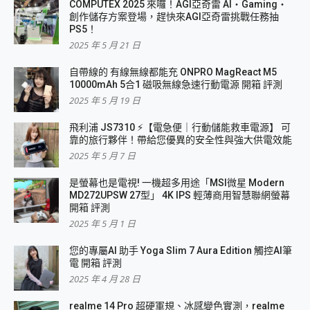
COMPUTEX 2025 來囉！AGI亞奇雷 AI・Gaming・
創作儲存方案登場，趕快來AGI亞奇雷挑戰任務抽
PS5！
2025 年 5 月 21 日
自帶線的 有線無線都能充 ONPRO MagReact M5
10000mAh 5合1 磁吸無線急速行動電源 開箱 評測
2025 年 5 月 19 日
飛利浦 JS7310 ⚡【電急便｜行動儲能救車電源】 可
靠的旅行夥伴！帶給您優異的安全性與強大供電效能
2025 年 5 月 7 日
是螢幕也是電視! 一機超多用途「MSI微星 Modern
MD272UPSW 27型」 4K IPS 輕薄商用智慧聯網螢幕
開箱 評測
2025 年 5 月 1 日
您的專屬AI 助手 Yoga Slim 7 Aura Edition 觸控AI筆
電 開箱 評測
2025 年 4 月 28 日
realme 14 Pro 超硬軍規、冰感變色實測，realme