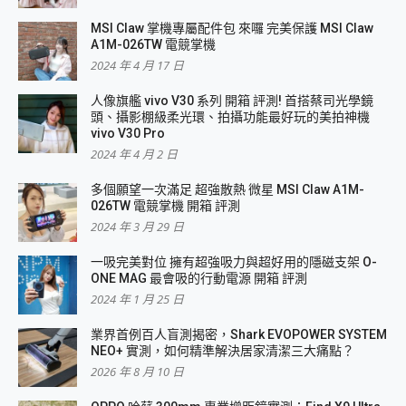
MSI Claw 掌機專屬配件包 來囉 完美保護 MSI Claw
A1M-026TW 電競掌機
2024 年 4 月 17 日
人像旗艦 vivo V30 系列 開箱 評測! 首搭蔡司光學鏡
頭、攝影棚級柔光環、拍攝功能最好玩的美拍神機
vivo V30 Pro
2024 年 4 月 2 日
多個願望一次滿足 超強散熱 微星 MSI Claw A1M-
026TW 電競掌機 開箱 評測
2024 年 3 月 29 日
一吸完美對位 擁有超強吸力與超好用的隱磁支架 O-
ONE MAG 最會吸的行動電源 開箱 評測
2024 年 1 月 25 日
業界首例百人盲測揭密，Shark EVOPOWER SYSTEM
NEO+ 實測，如何精準解決居家清潔三大痛點？
2026 年 8 月 10 日