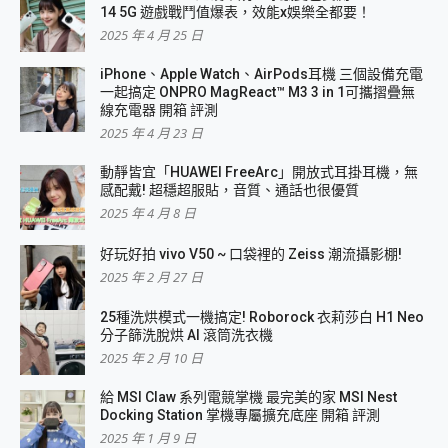
14 5G 遊戲戰鬥值爆表，效能x娛樂全都要！
2025 年 4 月 25 日
iPhone、Apple Watch、AirPods耳機 三個設備充電
一起搞定 ONPRO MagReact™ M3 3 in 1可攜摺疊無
線充電器 開箱 評測
2025 年 4 月 23 日
動靜皆宜「HUAWEI FreeArc」開放式耳掛耳機，無
感配戴! 超穩超服貼，音質、通話也很優質
2025 年 4 月 8 日
好玩好拍 vivo V50 ~ 口袋裡的 Zeiss 潮流攝影棚!
2025 年 2 月 27 日
25種洗烘模式一機搞定! Roborock 衣莉莎白 H1 Neo
分子篩洗脫烘 AI 滾筒洗衣機
2025 年 2 月 10 日
給 MSI Claw 系列電競掌機 最完美的家 MSI Nest
Docking Station 掌機專屬擴充底座 開箱 評測
2025 年 1 月 9 日