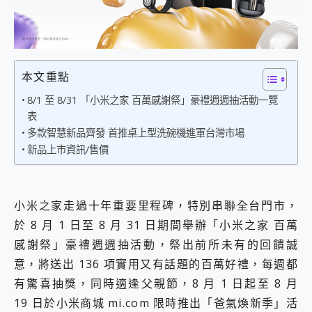
外型超吸晴~ 給您絕佳操控體驗 GravaStar Mercury K1 系列 異星機械鍵盤與 Mercury X 系列 輕量無線電競滑鼠 開箱 評測
開箱~變身「蜘蛛人」椅子軍師！MSI MPG 491CQP QD-OLED 超寬曲面電競螢幕，多工辦公、爽度滿滿的終極桌面體驗
iPhone 17 系列 有認證的防護來囉！ imos 首家導入 UL MCV 行銷宣告驗證的手機配件品牌
DJI Osmo Pocket 3 爽爽帶回家 歡慶 EaseUS 21 週年到來，「Slogan 海報徵稿活動」好康大放送
小巧好吸不擋鏡頭 有Qi2認證的 ONPRO MagReact MXs2 5000mAh薄型磁吸無線急速行動電源 開箱 評測
本文重點
會走動的冷暖氣 SONY REON POCKET PRO 穿戴式智慧冷暖調溫裝置 開箱 評測
寶可夢飛人外掛iToolab AnyGo全新升級，GO Fest 五折優惠嗨翻天！支援 iOS/Android！
8/1 至 8/31 「小米之家 百萬感謝祭」豪禮週週抽活動一覽
百倍變焦實測~ vivo X200 Pro 與 S25 Ultra 誰能滿足全場景拍攝需求？
表
超好用的 PLAUD NotePin AI 智慧錄音膠囊~ 您的AI 秘書已上線 每月免費送你 300分鐘轉寫
多款智慧新品齊發 首推桌上型洗碗機進軍台灣市場
COMPUTEX 2025 來囉！AGI亞奇雷 AI・Gaming・創作儲存方案登場，趕快來AGI亞奇雷挑戰任務抽 PS5！
新品上市資訊/售價
自帶線的 有線無線都能充 ONPRO MagReact M5 10000mAh 5合1 磁吸無線急速行動電源 開箱 評測
飛利浦 JS7310 ⚡【電急便｜行動儲能救車電源】 可靠的旅行夥伴！帶給您優異的安全性與強大供電效能
是螢幕也是電視! 一機超多用途「MSI微星 Modern MD272UPSW 27型」 4K IPS 輕薄商用智慧聯網螢幕 開箱 評測
您的專屬AI 助手 Yoga Slim 7 Aura Edition 觸控AI筆電 開箱 評測
小米之家走過十年重要里程碑，特別串聯全台門市，
realme 14 Pro 超硬軍規、冰感變色實測，realme 14 5G 遊戲戰鬥值爆表，效能x娛樂全都要！
於 8 月 1 日至 8 月 31 日期間舉辦「小米之家 百萬
iPhone、Apple Watch、AirPods耳機 三個設備充電一起搞定 ONPRO MagReact™ M3 3 in 1可攜摺疊無線充電器 開箱 評測
感謝祭」豪禮週週抽活動，祭出前所未有的回饋誠
動靜皆宜「HUAWEI FreeArc」開放式耳掛耳機，無感配戴! 超穩超服貼，音質、通話也很優質
好玩好拍 vivo V50 ~ 口袋裡的 Zeiss 潮流攝影棚!
意，將送出 136 項實用又有話題的百萬好禮，每週都
25種洗烘模式一機搞定! Roborock 衣莉莎白 H1 Neo分子篩洗脫烘 AI 滾筒洗衣機
有驚喜抽獎，同時適逢父親節，8 月 1 日起至 8 月
給 MSI Claw 系列電競掌機 最完美的家 MSI Nest Docking Station 掌機專屬擴充底座 開箱 評測
19 日於小米商城 mi.com 限時推出「爸氣煥新季」活
B&O 精品級音響! Home+ 中嘉寬頻 SoundBox 劇院串流盒 開箱 評測