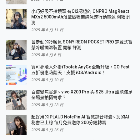
小巧好吸不擋鏡頭 有Qi2認證的 ONPRO MagReact
MXs2 5000mAh薄型磁吸無線急速行動電源 開箱 評
測
2025 年 6 月 11 日
會走動的冷暖氣 SONY REON POCKET PRO 穿戴式智
慧冷暖調溫裝置 開箱 評測
2025 年 6 月 6 日
寶可夢飛人外掛iToolab AnyGo全新升級，GO Fest
五折優惠嗨翻天！支援 iOS/Android！
2025 年 5 月 30 日
百倍變焦實測~ vivo X200 Pro 與 S25 Ultra 誰能滿足
全場景拍攝需求？
2025 年 5 月 28 日
超好用的 PLAUD NotePin AI 智慧錄音膠囊~ 您的AI
秘書已上線 每月免費送你 300分鐘轉寫
2025 年 5 月 26 日