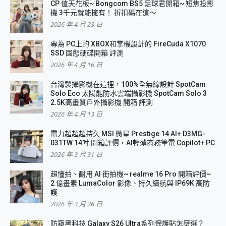
CP 值天花板~ Bongcom BS5 足球君開箱~ 短焦投影
機 3千元就能擁有！ 折扣碼在這～
2026 年 4 月 23 日
專為 PC上的 XBOX和掌機設計的 FireCuda X1070
SSD 固態硬碟開箱 評測
2026 年 4 月 16 日
台灣製攝影機在這裡，100%全無線設計 SpotCam
Solo Eco 太陽能防水雲端攝影機 SpotCam Solo 3
2.5K高畫質戶外攝影機 開箱 評測
2026 年 4 月 13 日
電力超超超持久 MSI 微星 Prestige 14 AI+ D3MG-
031TW 14吋 開箱評價，AI輕薄商務筆電 Copilot+ PC
2026 年 3 月 31 日
超懂拍、耐用 AI 街拍機~ realme 16 Pro 開箱評價~
2 億畫素 LumaColor 影像、持久續航與 IP69K 高防
護
2026 年 3 月 26 日
防窺黑科技 Galaxy S26 Ultra系列保護貼怎麼選？