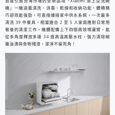
首度引進台灣市場的全新品項「Xiaomi 桌上型洗碗
機」一機涵蓋清洗、消毒、乾燥和收納功能，體積精
巧卻效能強勁，可直接連接家中供水系統，一次最多
清洗 39 件餐具，相當適合 2 至 5 人家庭應對日常用
餐後的清潔工作。機體配備上下四個高效噴灑臂，能
從多角度釋放多達 34 道高溫高壓水柱，強力清除碗
盤油漬與食物殘渣，潔淨不留死角！