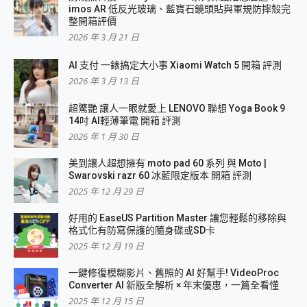
imos AR 低反光玻璃、藍寶石鏡頭貼與軍規防摔殼完
整開箱評價
2026 年 3 月 21 日
AI 支付 一錶搞定大小事 Xiaomi Watch 5 開箱 評測
2026 年 3 月 13 日
超驚艷 讓人一眼就愛上 LENOVO 聯想 Yoga Book 9
14吋 AI輕薄筆電 開箱 評測
2026 年 1 月 30 日
美到讓人超想擁有 moto pad 60 系列 與 Moto |
Swarovski razr 60 冰藍限定版本 開箱 評測
2025 年 12 月 29 日
好用的 EaseUS Partition Master 讓您輕鬆的移除與
格式化有防寫保護的隨身碟或SD卡
2025 年 12 月 19 日
一鍵修復模糊影片、舊照的 AI 好幫手! VideoProc
Converter AI 新版全解析 × 年末優惠，一篇全看懂
2025 年 12 月 15 日