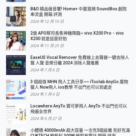
B&O 精品級音響! Home+ 中嘉寬頻 SoundBox 劇院
串流盒 開箱 評測
2024 年 12 月 10 日
2億 APO蔡司長焦神機降臨~ vivo X200 Pro、vivo
X200 就是這麼好拍
2024 年 11 月 25 日
EaseUS Vocal Remover 免費線上去聲器一鍵去除人
聲 人聲 音樂分離 2024 消除人聲推薦
2024 年 7 月 8 日
3 個超值 MHN 飛人工具分享~~ iToolab AnyGo 魔物
獵人 Now飛人 ios教學 不出門也可以到處走
2024 年 7 月 4 日
Locawhere AnyTo 寶可夢飛人 AnyTo 不出門也可以
飛遍全世界
2024 年 6 月 27 日
小體積 40000mAh 超大容量 一次充5個設備 充好充滿
CUKTECH 酷態科 300W 微型充電站 開箱 評測