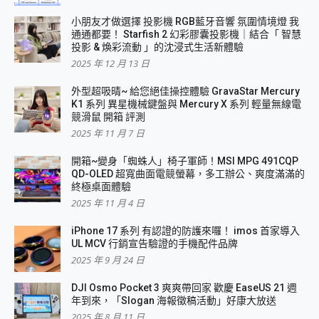
小朋友才做選擇 投影機 RGB藍牙音響 氛圍情境燈 我
通通都要！ Starfish 2 幻彩膠囊投影機｜結合「 智慧
投影 & 煥彩流動 」的沈浸式生活新體驗
2025 年 12 月 13 日
外型超吸晴~ 給您絕佳操控體驗 GravaStar Mercury
K1 系列 異星機械鍵盤與 Mercury X 系列 輕量無線電
競滑鼠 開箱 評測
2025 年 11 月 7 日
開箱~變身「蜘蛛人」椅子軍師！MSI MPG 491CQP
QD-OLED 超寬曲面電競螢幕，多工辦公、爽度滿滿的
終極桌面體驗
2025 年 11 月 4 日
iPhone 17 系列 有認證的防護來囉！ imos 首家導入
UL MCV 行銷宣告驗證的手機配件品牌
2025 年 9 月 24 日
DJI Osmo Pocket 3 爽爽帶回家 歡慶 EaseUS 21 週
年到來，「Slogan 海報徵稿活動」好康大放送
2025 年 8 月 11 日