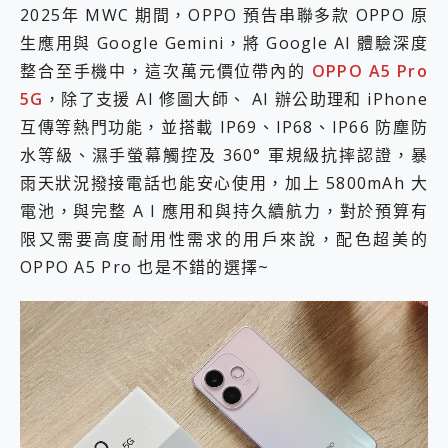
2025年 MWC 期間，OPPO 預告串聯多款 OPPO 原
2億 APO蔡司長焦神機降臨~ vivo X200 Pro、vivo X200 就是這麼好拍
EaseUS Vocal Remover 免費線上去聲器一鍵去除人聲 人聲 音樂分離 2024 消除人聲推薦
生應用與 Google Gemini，將 Google AI 體驗深度
3 個超值 MHN 飛人工具分享~~ iToolab AnyGo 魔物獵人 Now飛人 ios教學 不出門也可以到處走
整合至手機中，這次萬元價位帶內的
OPPO A5 Pro
Locawhere AnyTo 寶可夢飛人 AnyTo 不出門也可以飛遍全世界
5G
，除了支援 AI 修圖大師、 AI 辦公助理和 iPhone
小體積 40000mAh 超大容量 一次充5個設備 充好充滿 CUKTECH 酷態科 300W 微型充電站 開箱 評測
互傳等熱門功能，並搭載 IP69、IP68、IP66 防塵防
97.3% 恢復率，資料救援就是這麼簡單 EaseUS Data Recovery Wizard Free 18.0.0 業界最好的資料救援軟體
磁碟系統大風吹 有了 磁碟管理程式 EaseUS Partition Master 就是這麼簡單
水等級、濕手螢幕觸控及 360° 軍規級抗摔認證，暴
全新 SONY Xperia 1 VI 開箱! 相機實測! 長焦覆蓋更遠更清晰、2日長續航、頂尖影音娛樂效能~
雨天狀況撥接電話也能安心使用，加上 5800mAh 大
Xiaomi 14 Ultra 開箱 評測~ 有深度的 Leica 影像旗艦手機! 加碼小旗艦 Xiaomi 14 開箱 評測
電池，與完整 A I 應用和與持久續航力，對於預算有
vivo TWS 3e 真無線藍牙耳機智慧降噪升級、音質明亮溫潤，並支援雙設備連接~
限又需要高度耐用性需求的用戶來說，配色超美的
MSI Claw 掌機專屬配件包 來囉 完美保護 MSI Claw A1M-026TW 電競掌機
人像旗艦 vivo V30 系列 開箱 評測! 首搭蔡司光學鏡頭、攝影棚級柔光環、拍攝功能最好玩的美拍神機 vivo V30 Pro
OPPO A5 Pro 也是不錯的選擇~
多個願望一次滿足 超強散熱 微星 MSI Claw A1M-026TW 電競掌機 開箱 評測
一吸完美對位 擁有超強吸力與超好用的隱磁支架 O-ONE MAG 最會吸的行動電源 開箱 評測
Motorola edge 70 pro 及 moto g37 power上市，登錄在送飛利浦氣炸鍋
近八千元的 Soundcore Liberty 5 Pro Max，有螢幕的耳機會是智商稅嗎?
ASUS Pad 全面應援 Me Time，加碼愛奇藝黃金雙周卡體驗，專案價最低 NT$0 起
榮耀 HONOR 600 Pro x MOLLY Limited Edition 限量版開賣，攜手味全龍進駐大巨蛋萬人盛典