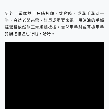
另外，當你雙手狂嗑披薩、炸雞時、或洗手洗到一
半，突然老闆來電、訂單或重要來電，用油油的手觸
控螢幕依然能正常順暢操控，當然用手肘或耳機用手
背觸控接聽也行啦，哈哈。