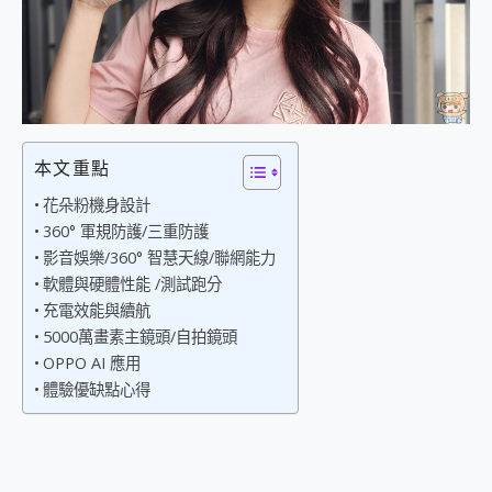
外型超吸晴~ 給您絕佳操控體驗 GravaStar Mercury K1 系列 異星機械鍵盤與 Mercury X 系列 輕量無線電競滑鼠 開箱 評測
開箱~變身「蜘蛛人」椅子軍師！MSI MPG 491CQP QD-OLED 超寬曲面電競螢幕，多工辦公、爽度滿滿的終極桌面體驗
iPhone 17 系列 有認證的防護來囉！ imos 首家導入 UL MCV 行銷宣告驗證的手機配件品牌
DJI Osmo Pocket 3 爽爽帶回家 歡慶 EaseUS 21 週年到來，「Slogan 海報徵稿活動」好康大放送
小巧好吸不擋鏡頭 有Qi2認證的 ONPRO MagReact MXs2 5000mAh薄型磁吸無線急速行動電源 開箱 評測
會走動的冷暖氣 SONY REON POCKET PRO 穿戴式智慧冷暖調溫裝置 開箱 評測
寶可夢飛人外掛iToolab AnyGo全新升級，GO Fest 五折優惠嗨翻天！支援 iOS/Android！
本文重點
百倍變焦實測~ vivo X200 Pro 與 S25 Ultra 誰能滿足全場景拍攝需求？
超好用的 PLAUD NotePin AI 智慧錄音膠囊~ 您的AI 秘書已上線 每月免費送你 300分鐘轉寫
花朵粉機身設計
COMPUTEX 2025 來囉！AGI亞奇雷 AI・Gaming・創作儲存方案登場，趕快來AGI亞奇雷挑戰任務抽 PS5！
360° 軍規防護/三重防護
自帶線的 有線無線都能充 ONPRO MagReact M5 10000mAh 5合1 磁吸無線急速行動電源 開箱 評測
影音娛樂/360° 智慧天線/聯網能力
飛利浦 JS7310 ⚡【電急便｜行動儲能救車電源】 可靠的旅行夥伴！帶給您優異的安全性與強大供電效能
軟體與硬體性能 /測試跑分
是螢幕也是電視! 一機超多用途「MSI微星 Modern MD272UPSW 27型」 4K IPS 輕薄商用智慧聯網螢幕 開箱 評測
充電效能與續航
您的專屬AI 助手 Yoga Slim 7 Aura Edition 觸控AI筆電 開箱 評測
5000萬畫素主鏡頭/自拍鏡頭
realme 14 Pro 超硬軍規、冰感變色實測，realme 14 5G 遊戲戰鬥值爆表，效能x娛樂全都要！
OPPO AI 應用
iPhone、Apple Watch、AirPods耳機 三個設備充電一起搞定 ONPRO MagReact™ M3 3 in 1可攜摺疊無線充電器 開箱 評測
體驗優缺點心得
動靜皆宜「HUAWEI FreeArc」開放式耳掛耳機，無感配戴! 超穩超服貼，音質、通話也很優質
好玩好拍 vivo V50 ~ 口袋裡的 Zeiss 潮流攝影棚!
25種洗烘模式一機搞定! Roborock 衣莉莎白 H1 Neo分子篩洗脫烘 AI 滾筒洗衣機
給 MSI Claw 系列電競掌機 最完美的家 MSI Nest Docking Station 掌機專屬擴充底座 開箱 評測
B&O 精品級音響! Home+ 中嘉寬頻 SoundBox 劇院串流盒 開箱 評測