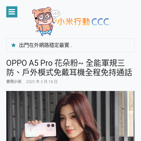
Skip
to
content
出門在外網路穩定最實在 「台灣大哥大」榮獲 4G/5G 在線率全球 NO.3 全台第一與全台六冠王實測心得，走到哪順到哪！
「AUSNAT R1 錄音卡」開箱評測~ 終結會議紀錄地獄，自動生成摘要報告，200+語言翻譯，旅遊最強搭檔。
CP 值天花板~ Bongcom BS5 足球君開箱~ 短焦投影機 3千元就能擁有！ 折扣碼在這～
OPPO A5 Pro 花朵粉~ 全能軍規三
專為 PC上的 XBOX和掌機設計的 FireCuda X1070 SSD 固態硬碟開箱 評測
防、戶外模式免戴耳機全程免持通話
台灣製攝影機在這裡，100%全無線設計 SpotCam Solo Eco 太陽能防水雲端攝影機 SpotCam Solo 3 2.5K高畫質戶外攝影機 開箱 評測
電力超超超持久 MSI 微星 Prestige 14 AI+ D3MG-031TW 14吋 開箱評價，AI輕薄商務筆電 Copilot+ PC
麥兜小米
2025 年 3 月 18 日
超懂拍、耐用 AI 街拍機~ realme 16 Pro 開箱評價~ 2 億畫素 LumaColor 影像、持久續航與 IP69K 高防護
防窺黑科技 Galaxy S26 Ultra系列保護貼怎麼選？imos AR 低反光玻璃、藍寶石鏡頭貼與軍規防摔殼完整開箱評價
AI 支付 一錶搞定大小事 Xiaomi Watch 5 開箱 評測
超驚艷 讓人一眼就愛上 LENOVO 聯想 Yoga Book 9 14吋 AI輕薄筆電 開箱 評測
美到讓人超想擁有 moto pad 60 系列 與 Moto | Swarovski razr 60 冰藍限定版本 開箱 評測
好用的 EaseUS Partition Master 讓您輕鬆的移除與格式化有防寫保護的隨身碟或SD卡
一鍵修復模糊影片、舊照的 AI 好幫手! VideoProc Converter AI 新版全解析 × 年末優惠，一篇全看懂
小朋友才做選擇 投影機 RGB藍牙音響 氛圍情境燈 我通通都要！ Starfish 2 幻彩膠囊投影機｜結合「 智慧投影 & 煥彩流動 」的沈浸式生活新體驗