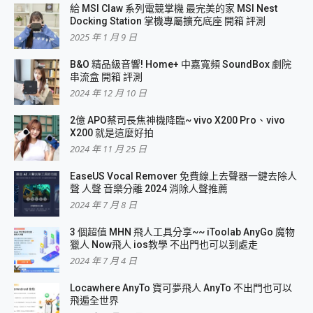
給 MSI Claw 系列電競掌機 最完美的家 MSI Nest
Docking Station 掌機專屬擴充底座 開箱 評測
2025 年 1 月 9 日
B&O 精品級音響! Home+ 中嘉寬頻 SoundBox 劇院
串流盒 開箱 評測
2024 年 12 月 10 日
2億 APO蔡司長焦神機降臨~ vivo X200 Pro、vivo
X200 就是這麼好拍
2024 年 11 月 25 日
EaseUS Vocal Remover 免費線上去聲器一鍵去除人
聲 人聲 音樂分離 2024 消除人聲推薦
2024 年 7 月 8 日
3 個超值 MHN 飛人工具分享~~ iToolab AnyGo 魔物
獵人 Now飛人 ios教學 不出門也可以到處走
2024 年 7 月 4 日
Locawhere AnyTo 寶可夢飛人 AnyTo 不出門也可以
飛遍全世界