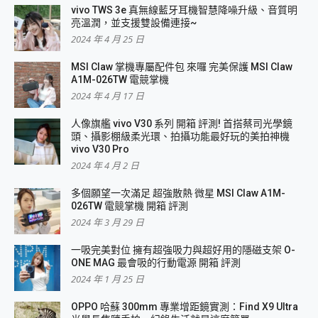
vivo TWS 3e 真無線藍牙耳機智慧降噪升級、音質明
亮溫潤，並支援雙設備連接~
2024 年 4 月 25 日
MSI Claw 掌機專屬配件包 來囉 完美保護 MSI Claw
A1M-026TW 電競掌機
2024 年 4 月 17 日
人像旗艦 vivo V30 系列 開箱 評測! 首搭蔡司光學鏡
頭、攝影棚級柔光環、拍攝功能最好玩的美拍神機
vivo V30 Pro
2024 年 4 月 2 日
多個願望一次滿足 超強散熱 微星 MSI Claw A1M-
026TW 電競掌機 開箱 評測
2024 年 3 月 29 日
一吸完美對位 擁有超強吸力與超好用的隱磁支架 O-
ONE MAG 最會吸的行動電源 開箱 評測
2024 年 1 月 25 日
OPPO 哈蘇 300mm 專業增距鏡實測：Find X9 Ultra