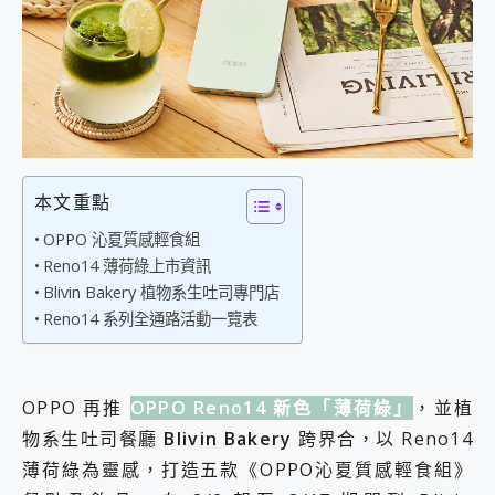
外型超吸晴~ 給您絕佳操控體驗 GravaStar Mercury K1 系列 異星機械鍵盤與 Mercury X 系列 輕量無線電競滑鼠 開箱 評測
開箱~變身「蜘蛛人」椅子軍師！MSI MPG 491CQP QD-OLED 超寬曲面電競螢幕，多工辦公、爽度滿滿的終極桌面體驗
iPhone 17 系列 有認證的防護來囉！ imos 首家導入 UL MCV 行銷宣告驗證的手機配件品牌
DJI Osmo Pocket 3 爽爽帶回家 歡慶 EaseUS 21 週年到來，「Slogan 海報徵稿活動」好康大放送
小巧好吸不擋鏡頭 有Qi2認證的 ONPRO MagReact MXs2 5000mAh薄型磁吸無線急速行動電源 開箱 評測
會走動的冷暖氣 SONY REON POCKET PRO 穿戴式智慧冷暖調溫裝置 開箱 評測
寶可夢飛人外掛iToolab AnyGo全新升級，GO Fest 五折優惠嗨翻天！支援 iOS/Android！
百倍變焦實測~ vivo X200 Pro 與 S25 Ultra 誰能滿足全場景拍攝需求？
超好用的 PLAUD NotePin AI 智慧錄音膠囊~ 您的AI 秘書已上線 每月免費送你 300分鐘轉寫
本文重點
COMPUTEX 2025 來囉！AGI亞奇雷 AI・Gaming・創作儲存方案登場，趕快來AGI亞奇雷挑戰任務抽 PS5！
OPPO 沁夏質感輕食組
自帶線的 有線無線都能充 ONPRO MagReact M5 10000mAh 5合1 磁吸無線急速行動電源 開箱 評測
Reno14 薄荷綠上市資訊
飛利浦 JS7310 ⚡【電急便｜行動儲能救車電源】 可靠的旅行夥伴！帶給您優異的安全性與強大供電效能
Blivin Bakery 植物系生吐司專門店
是螢幕也是電視! 一機超多用途「MSI微星 Modern MD272UPSW 27型」 4K IPS 輕薄商用智慧聯網螢幕 開箱 評測
Reno14 系列全通路活動一覽表
您的專屬AI 助手 Yoga Slim 7 Aura Edition 觸控AI筆電 開箱 評測
realme 14 Pro 超硬軍規、冰感變色實測，realme 14 5G 遊戲戰鬥值爆表，效能x娛樂全都要！
iPhone、Apple Watch、AirPods耳機 三個設備充電一起搞定 ONPRO MagReact™ M3 3 in 1可攜摺疊無線充電器 開箱 評測
動靜皆宜「HUAWEI FreeArc」開放式耳掛耳機，無感配戴! 超穩超服貼，音質、通話也很優質
OPPO 再推
OPPO Reno14 新色「薄荷綠」
，並植
好玩好拍 vivo V50 ~ 口袋裡的 Zeiss 潮流攝影棚!
物系生吐司餐廳
Blivin Bakery
跨界合，以 Reno14
25種洗烘模式一機搞定! Roborock 衣莉莎白 H1 Neo分子篩洗脫烘 AI 滾筒洗衣機
給 MSI Claw 系列電競掌機 最完美的家 MSI Nest Docking Station 掌機專屬擴充底座 開箱 評測
薄荷綠為靈感，打造五款《OPPO沁夏質感輕食組》
B&O 精品級音響! Home+ 中嘉寬頻 SoundBox 劇院串流盒 開箱 評測