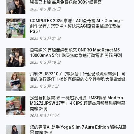
秘書已上線 每月免費送你 300分鐘轉寫
2025 年 5 月 26 日
COMPUTEX 2025 來囉！AGI亞奇雷 AI・Gaming・
創作儲存方案登場，趕快來AGI亞奇雷挑戰任務抽
PS5！
2025 年 5 月 21 日
自帶線的 有線無線都能充 ONPRO MagReact M5
10000mAh 5合1 磁吸無線急速行動電源 開箱 評測
2025 年 5 月 19 日
飛利浦 JS7310 ⚡【電急便｜行動儲能救車電源】 可
靠的旅行夥伴！帶給您優異的安全性與強大供電效能
2025 年 5 月 7 日
是螢幕也是電視! 一機超多用途「MSI微星 Modern
MD272UPSW 27型」 4K IPS 輕薄商用智慧聯網螢幕
開箱 評測
2025 年 5 月 1 日
您的專屬AI 助手 Yoga Slim 7 Aura Edition 觸控AI筆
電 開箱 評測