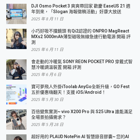
DJI Osmo Pocket 3 爽爽帶回家 歡慶 EaseUS 21 週
年到來，「Slogan 海報徵稿活動」好康大放送
2025 年 8 月 11 日
小巧好吸不擋鏡頭 有Qi2認證的 ONPRO MagReact
MXs2 5000mAh薄型磁吸無線急速行動電源 開箱 評
測
2025 年 6 月 11 日
會走動的冷暖氣 SONY REON POCKET PRO 穿戴式智
慧冷暖調溫裝置 開箱 評測
2025 年 6 月 6 日
寶可夢飛人外掛iToolab AnyGo全新升級，GO Fest
五折優惠嗨翻天！支援 iOS/Android！
2025 年 5 月 30 日
百倍變焦實測~ vivo X200 Pro 與 S25 Ultra 誰能滿足
全場景拍攝需求？
2025 年 5 月 28 日
超好用的 PLAUD NotePin AI 智慧錄音膠囊~ 您的AI