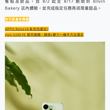
餐點及飲品，自 8/2 起至 8/17 期間到 Blivin
2億 APO蔡司長焦神機降臨~ vivo X200 Pro、vivo X200 就是這麼好拍
Bakery 店內體驗，並完成指定任務再送限量甜品。
EaseUS Vocal Remover 免費線上去聲器一鍵去除人聲 人聲 音樂分離 2024 消除人聲推薦
3 個超值 MHN 飛人工具分享~~ iToolab AnyGo 魔物獵人 Now飛人 ios教學 不出門也可以到處走
你可能會有興趣
Locawhere AnyTo 寶可夢飛人 AnyTo 不出門也可以飛遍全世界
小體積 40000mAh 超大容量 一次充5個設備 充好充滿 CUKTECH 酷態科 300W 微型充電站 開箱 評測
OPPO Reno14 系列怎麼玩?
97.3% 恢復率，資料救援就是這麼簡單 EaseUS Data Recovery Wizard Free 18.0.0 業界最好的資料救援軟體
vivo X200 FE 蔡司旗艦~ 顏值x實力一機全方位滿足
磁碟系統大風吹 有了 磁碟管理程式 EaseUS Partition Master 就是這麼簡單
全新 SONY Xperia 1 VI 開箱! 相機實測! 長焦覆蓋更遠更清晰、2日長續航、頂尖影音娛樂效能~
Xiaomi 14 Ultra 開箱 評測~ 有深度的 Leica 影像旗艦手機! 加碼小旗艦 Xiaomi 14 開箱 評測
vivo TWS 3e 真無線藍牙耳機智慧降噪升級、音質明亮溫潤，並支援雙設備連接~
MSI Claw 掌機專屬配件包 來囉 完美保護 MSI Claw A1M-026TW 電競掌機
人像旗艦 vivo V30 系列 開箱 評測! 首搭蔡司光學鏡頭、攝影棚級柔光環、拍攝功能最好玩的美拍神機 vivo V30 Pro
多個願望一次滿足 超強散熱 微星 MSI Claw A1M-026TW 電競掌機 開箱 評測
一吸完美對位 擁有超強吸力與超好用的隱磁支架 O-ONE MAG 最會吸的行動電源 開箱 評測
OPPO 哈蘇 300mm 專業增距鏡實測：Find X9 Ultra 光學長焦隨手拍，紀錄生活就是這麼簡單
Motorola edge 70 pro 及 moto g37 power上市，登錄在送飛利浦氣炸鍋
近八千元的 Soundcore Liberty 5 Pro Max，有螢幕的耳機會是智商稅嗎?
ASUS Pad 全面應援 Me Time，加碼愛奇藝黃金雙周卡體驗，專案價最低 NT$0 起