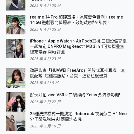
2025 年 4 月 28 日
realme 14 Pro 超硬軍規、冰感變色實測，realme
14 5G 遊戲戰鬥值爆表，效能x娛樂全都要！
2025 年 4 月 25 日
iPhone、Apple Watch、AirPods耳機 三個設備充電
一起搞定 ONPRO MagReact™ M3 3 in 1可攜摺疊無
線充電器 開箱 評測
2025 年 4 月 23 日
動靜皆宜「HUAWEI FreeArc」開放式耳掛耳機，無
感配戴! 超穩超服貼，音質、通話也很優質
2025 年 4 月 8 日
好玩好拍 vivo V50 ~ 口袋裡的 Zeiss 潮流攝影棚!
2025 年 2 月 27 日
25種洗烘模式一機搞定! Roborock 衣莉莎白 H1 Neo
分子篩洗脫烘 AI 滾筒洗衣機
2025 年 2 月 10 日