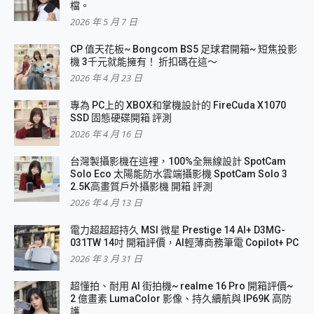
檔。
2026 年 5 月 7 日
CP 值天花板~ Bongcom BS5 足球君開箱~ 短焦投影
機 3千元就能擁有！ 折扣碼在這～
2026 年 4 月 23 日
專為 PC上的 XBOX和掌機設計的 FireCuda X1070
SSD 固態硬碟開箱 評測
2026 年 4 月 16 日
台灣製攝影機在這裡，100%全無線設計 SpotCam
Solo Eco 太陽能防水雲端攝影機 SpotCam Solo 3
2.5K高畫質戶外攝影機 開箱 評測
2026 年 4 月 13 日
電力超超超持久 MSI 微星 Prestige 14 AI+ D3MG-
031TW 14吋 開箱評價，AI輕薄商務筆電 Copilot+ PC
2026 年 3 月 31 日
超懂拍、耐用 AI 街拍機~ realme 16 Pro 開箱評價~
2 億畫素 LumaColor 影像、持久續航與 IP69K 高防
護