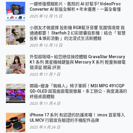
一鍵修復模糊影片、舊照的 AI 好幫手! VideoProc
Converter AI 新版全解析 × 年末優惠，一篇全看懂
2025 年 12 月 15 日
小朋友才做選擇 投影機 RGB藍牙音響 氛圍情境燈 我
通通都要！ Starfish 2 幻彩膠囊投影機｜結合「 智慧
投影 & 煥彩流動 」的沈浸式生活新體驗
2025 年 12 月 13 日
外型超吸晴~ 給您絕佳操控體驗 GravaStar Mercury
K1 系列 異星機械鍵盤與 Mercury X 系列 輕量無線電
競滑鼠 開箱 評測
2025 年 11 月 7 日
開箱~變身「蜘蛛人」椅子軍師！MSI MPG 491CQP
QD-OLED 超寬曲面電競螢幕，多工辦公、爽度滿滿的
終極桌面體驗
2025 年 11 月 4 日
iPhone 17 系列 有認證的防護來囉！ imos 首家導入
UL MCV 行銷宣告驗證的手機配件品牌
2025 年 9 月 24 日