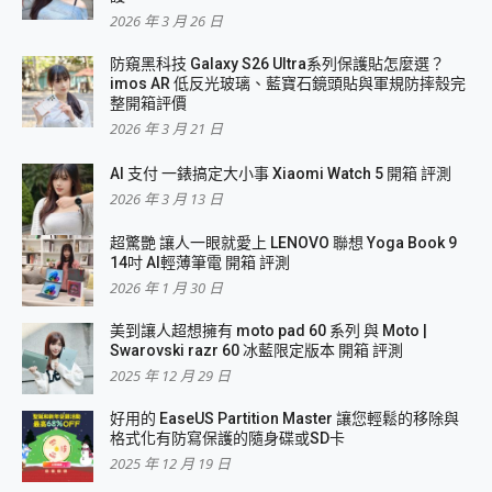
2026 年 3 月 26 日
防窺黑科技 Galaxy S26 Ultra系列保護貼怎麼選？
imos AR 低反光玻璃、藍寶石鏡頭貼與軍規防摔殼完
整開箱評價
2026 年 3 月 21 日
AI 支付 一錶搞定大小事 Xiaomi Watch 5 開箱 評測
2026 年 3 月 13 日
超驚艷 讓人一眼就愛上 LENOVO 聯想 Yoga Book 9
14吋 AI輕薄筆電 開箱 評測
2026 年 1 月 30 日
美到讓人超想擁有 moto pad 60 系列 與 Moto |
Swarovski razr 60 冰藍限定版本 開箱 評測
2025 年 12 月 29 日
好用的 EaseUS Partition Master 讓您輕鬆的移除與
格式化有防寫保護的隨身碟或SD卡
2025 年 12 月 19 日