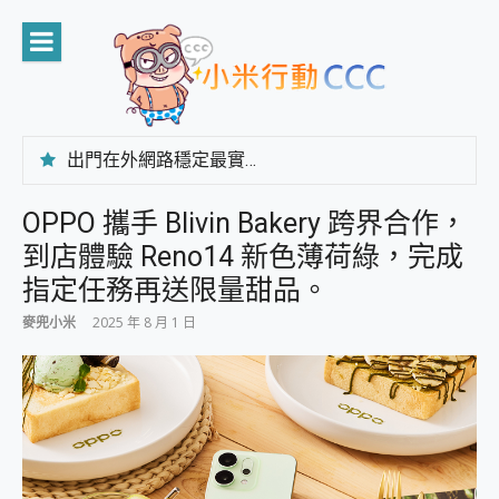
Skip
to
content
出門在外網路穩定最實在 「台灣大哥大」榮獲 4G/5G 在線率全球 NO.3 全台第一與全台六冠王實測心得，走到哪順到哪！
「AUSNAT R1 錄音卡」開箱評測~ 終結會議紀錄地獄，自動生成摘要報告，200+語言翻譯，旅遊最強搭檔。
CP 值天花板~ Bongcom BS5 足球君開箱~ 短焦投影機 3千元就能擁有！ 折扣碼在這～
OPPO 攜手 Blivin Bakery 跨界合作，
專為 PC上的 XBOX和掌機設計的 FireCuda X1070 SSD 固態硬碟開箱 評測
到店體驗 Reno14 新色薄荷綠，完成
台灣製攝影機在這裡，100%全無線設計 SpotCam Solo Eco 太陽能防水雲端攝影機 SpotCam Solo 3 2.5K高畫質戶外攝影機 開箱 評測
電力超超超持久 MSI 微星 Prestige 14 AI+ D3MG-031TW 14吋 開箱評價，AI輕薄商務筆電 Copilot+ PC
指定任務再送限量甜品。
超懂拍、耐用 AI 街拍機~ realme 16 Pro 開箱評價~ 2 億畫素 LumaColor 影像、持久續航與 IP69K 高防護
麥兜小米
2025 年 8 月 1 日
防窺黑科技 Galaxy S26 Ultra系列保護貼怎麼選？imos AR 低反光玻璃、藍寶石鏡頭貼與軍規防摔殼完整開箱評價
AI 支付 一錶搞定大小事 Xiaomi Watch 5 開箱 評測
超驚艷 讓人一眼就愛上 LENOVO 聯想 Yoga Book 9 14吋 AI輕薄筆電 開箱 評測
美到讓人超想擁有 moto pad 60 系列 與 Moto | Swarovski razr 60 冰藍限定版本 開箱 評測
好用的 EaseUS Partition Master 讓您輕鬆的移除與格式化有防寫保護的隨身碟或SD卡
一鍵修復模糊影片、舊照的 AI 好幫手! VideoProc Converter AI 新版全解析 × 年末優惠，一篇全看懂
小朋友才做選擇 投影機 RGB藍牙音響 氛圍情境燈 我通通都要！ Starfish 2 幻彩膠囊投影機｜結合「 智慧投影 & 煥彩流動 」的沈浸式生活新體驗