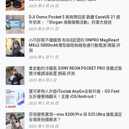
2025 年 9 月 24 日
DJI Osmo Pocket 3 爽爽帶回家 歡慶 EaseUS 21 週
年到來，「Slogan 海報徵稿活動」好康大放送
2025 年 8 月 11 日
小巧好吸不擋鏡頭 有Qi2認證的 ONPRO MagReact
MXs2 5000mAh薄型磁吸無線急速行動電源 開箱 評
測
2025 年 6 月 11 日
會走動的冷暖氣 SONY REON POCKET PRO 穿戴式智
慧冷暖調溫裝置 開箱 評測
2025 年 6 月 6 日
寶可夢飛人外掛iToolab AnyGo全新升級，GO Fest
五折優惠嗨翻天！支援 iOS/Android！
2025 年 5 月 30 日
百倍變焦實測~ vivo X200 Pro 與 S25 Ultra 誰能滿足
全場景拍攝需求？
2025 年 5 月 28 日