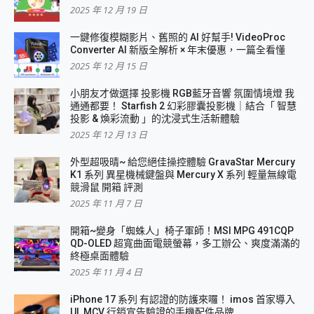
2025 年 12 月 19 日
一鍵修復模糊影片、舊照的 AI 好幫手! VideoProc
Converter AI 新版全解析 × 年末優惠，一篇全看懂
2025 年 12 月 15 日
小朋友才做選擇 投影機 RGB藍牙音響 氛圍情境燈 我
通通都要！ Starfish 2 幻彩膠囊投影機｜結合「 智慧
投影 & 煥彩流動 」的沈浸式生活新體驗
2025 年 12 月 13 日
外型超吸晴~ 給您絕佳操控體驗 GravaStar Mercury
K1 系列 異星機械鍵盤與 Mercury X 系列 輕量無線電
競滑鼠 開箱 評測
2025 年 11 月 7 日
開箱~變身「蜘蛛人」椅子軍師！MSI MPG 491CQP
QD-OLED 超寬曲面電競螢幕，多工辦公、爽度滿滿的
終極桌面體驗
2025 年 11 月 4 日
iPhone 17 系列 有認證的防護來囉！ imos 首家導入
UL MCV 行銷宣告驗證的手機配件品牌