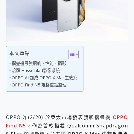
外型超吸晴~ 給您絕佳操控體驗 GravaStar Mercury K1 系列 異星機械鍵盤與 Mercury X 系列 輕量無線電競滑鼠 開箱 評測
開箱~變身「蜘蛛人」椅子軍師！MSI MPG 491CQP QD-OLED 超寬曲面電競螢幕，多工辦公、爽度滿滿的終極桌面體驗
iPhone 17 系列 有認證的防護來囉！ imos 首家導入 UL MCV 行銷宣告驗證的手機配件品牌
DJI Osmo Pocket 3 爽爽帶回家 歡慶 EaseUS 21 週年到來，「Slogan 海報徵稿活動」好康大放送
小巧好吸不擋鏡頭 有Qi2認證的 ONPRO MagReact MXs2 5000mAh薄型磁吸無線急速行動電源 開箱 評測
會走動的冷暖氣 SONY REON POCKET PRO 穿戴式智慧冷暖調溫裝置 開箱 評測
寶可夢飛人外掛iToolab AnyGo全新升級，GO Fest 五折優惠嗨翻天！支援 iOS/Android！
百倍變焦實測~ vivo X200 Pro 與 S25 Ultra 誰能滿足全場景拍攝需求？
本文重點
超好用的 PLAUD NotePin AI 智慧錄音膠囊~ 您的AI 秘書已上線 每月免費送你 300分鐘轉寫
COMPUTEX 2025 來囉！AGI亞奇雷 AI・Gaming・創作儲存方案登場，趕快來AGI亞奇雷挑戰任務抽 PS5！
摺疊機最強續航、性能、攝影
自帶線的 有線無線都能充 ONPRO MagReact M5 10000mAh 5合1 磁吸無線急速行動電源 開箱 評測
哈蘇 Hasselblad影像系統
飛利浦 JS7310 ⚡【電急便｜行動儲能救車電源】 可靠的旅行夥伴！帶給您優異的安全性與強大供電效能
OPPO AI 加成 OPPO X Mac生態系
是螢幕也是電視! 一機超多用途「MSI微星 Modern MD272UPSW 27型」 4K IPS 輕薄商用智慧聯網螢幕 開箱 評測
OPPO Find N5 規格重點整理
您的專屬AI 助手 Yoga Slim 7 Aura Edition 觸控AI筆電 開箱 評測
realme 14 Pro 超硬軍規、冰感變色實測，realme 14 5G 遊戲戰鬥值爆表，效能x娛樂全都要！
iPhone、Apple Watch、AirPods耳機 三個設備充電一起搞定 ONPRO MagReact™ M3 3 in 1可攜摺疊無線充電器 開箱 評測
動靜皆宜「HUAWEI FreeArc」開放式耳掛耳機，無感配戴! 超穩超服貼，音質、通話也很優質
好玩好拍 vivo V50 ~ 口袋裡的 Zeiss 潮流攝影棚!
OPPO 昨(2/20) 於亞太市場發表旗艦摺疊機
OPPO
25種洗烘模式一機搞定! Roborock 衣莉莎白 H1 Neo分子篩洗脫烘 AI 滾筒洗衣機
Find N5
，作為首款搭載 Qualcomm Snapdragon
給 MSI Claw 系列電競掌機 最完美的家 MSI Nest Docking Station 掌機專屬擴充底座 開箱 評測
B&O 精品級音響! Home+ 中嘉寬頻 SoundBox 劇院串流盒 開箱 評測