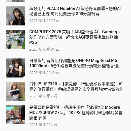
超好用的 PLAUD NotePin AI 智慧錄音膠囊~ 您的AI
秘書已上線 每月免費送你 300分鐘轉寫
2025 年 5 月 26 日
COMPUTEX 2025 來囉！AGI亞奇雷 AI・Gaming・
創作儲存方案登場，趕快來AGI亞奇雷挑戰任務抽
PS5！
2025 年 5 月 21 日
自帶線的 有線無線都能充 ONPRO MagReact M5
10000mAh 5合1 磁吸無線急速行動電源 開箱 評測
2025 年 5 月 19 日
飛利浦 JS7310 ⚡【電急便｜行動儲能救車電源】 可
靠的旅行夥伴！帶給您優異的安全性與強大供電效能
2025 年 5 月 7 日
是螢幕也是電視! 一機超多用途「MSI微星 Modern
MD272UPSW 27型」 4K IPS 輕薄商用智慧聯網螢幕
開箱 評測
2025 年 5 月 1 日