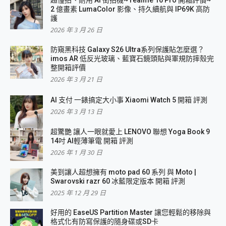
超懂拍、耐用 AI 街拍機~ realme 16 Pro 開箱評價~
2 億畫素 LumaColor 影像、持久續航與 IP69K 高防
護
2026 年 3 月 26 日
防窺黑科技 Galaxy S26 Ultra系列保護貼怎麼選？
imos AR 低反光玻璃、藍寶石鏡頭貼與軍規防摔殼完
整開箱評價
2026 年 3 月 21 日
AI 支付 一錶搞定大小事 Xiaomi Watch 5 開箱 評測
2026 年 3 月 13 日
超驚艷 讓人一眼就愛上 LENOVO 聯想 Yoga Book 9
14吋 AI輕薄筆電 開箱 評測
2026 年 1 月 30 日
美到讓人超想擁有 moto pad 60 系列 與 Moto |
Swarovski razr 60 冰藍限定版本 開箱 評測
2025 年 12 月 29 日
好用的 EaseUS Partition Master 讓您輕鬆的移除與
格式化有防寫保護的隨身碟或SD卡