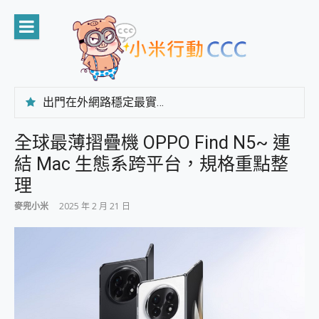
Skip
to
content
出門在外網路穩定最實在 「台灣大哥大」榮獲 4G/5G 在線率全球 NO.3 全台第一與全台六冠王實測心得，走到哪順到哪！
「AUSNAT R1 錄音卡」開箱評測~ 終結會議紀錄地獄，自動生成摘要報告，200+語言翻譯，旅遊最強搭檔。
CP 值天花板~ Bongcom BS5 足球君開箱~ 短焦投影機 3千元就能擁有！ 折扣碼在這～
全球最薄摺疊機 OPPO Find N5~ 連
專為 PC上的 XBOX和掌機設計的 FireCuda X1070 SSD 固態硬碟開箱 評測
結 Mac 生態系跨平台，規格重點整
台灣製攝影機在這裡，100%全無線設計 SpotCam Solo Eco 太陽能防水雲端攝影機 SpotCam Solo 3 2.5K高畫質戶外攝影機 開箱 評測
電力超超超持久 MSI 微星 Prestige 14 AI+ D3MG-031TW 14吋 開箱評價，AI輕薄商務筆電 Copilot+ PC
理
超懂拍、耐用 AI 街拍機~ realme 16 Pro 開箱評價~ 2 億畫素 LumaColor 影像、持久續航與 IP69K 高防護
麥兜小米
2025 年 2 月 21 日
防窺黑科技 Galaxy S26 Ultra系列保護貼怎麼選？imos AR 低反光玻璃、藍寶石鏡頭貼與軍規防摔殼完整開箱評價
AI 支付 一錶搞定大小事 Xiaomi Watch 5 開箱 評測
超驚艷 讓人一眼就愛上 LENOVO 聯想 Yoga Book 9 14吋 AI輕薄筆電 開箱 評測
美到讓人超想擁有 moto pad 60 系列 與 Moto | Swarovski razr 60 冰藍限定版本 開箱 評測
好用的 EaseUS Partition Master 讓您輕鬆的移除與格式化有防寫保護的隨身碟或SD卡
一鍵修復模糊影片、舊照的 AI 好幫手! VideoProc Converter AI 新版全解析 × 年末優惠，一篇全看懂
小朋友才做選擇 投影機 RGB藍牙音響 氛圍情境燈 我通通都要！ Starfish 2 幻彩膠囊投影機｜結合「 智慧投影 & 煥彩流動 」的沈浸式生活新體驗