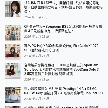
「AUSNAT R1 錄音卡」開箱評測~ 終結會議紀錄地
獄，自動生成摘要報告，200+語言翻譯，旅遊最強搭
檔。
2026 年 5 月 7 日
CP 值天花板~ Bongcom BS5 足球君開箱~ 短焦投影
機 3千元就能擁有！ 折扣碼在這～
2026 年 4 月 23 日
專為 PC上的 XBOX和掌機設計的 FireCuda X1070
SSD 固態硬碟開箱 評測
2026 年 4 月 16 日
台灣製攝影機在這裡，100%全無線設計 SpotCam
Solo Eco 太陽能防水雲端攝影機 SpotCam Solo 3
2.5K高畫質戶外攝影機 開箱 評測
2026 年 4 月 13 日
電力超超超持久 MSI 微星 Prestige 14 AI+ D3MG-
031TW 14吋 開箱評價，AI輕薄商務筆電 Copilot+ PC
2026 年 3 月 31 日