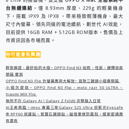
8 Elite 的摺疊機，並支援
OPPO X Mac 生態系跨平
2億 APO蔡司長焦神機降臨~ vivo X200 Pro、vivo X200 就是這麼好拍
台無縫連結
，僅 8.93mm 厚度、229g 的輕量機身
EaseUS Vocal Remover 免費線上去聲器一鍵去除人聲 人聲 音樂分離 2024 消除人聲推薦
下，搭載 IPX9 及 IPX8 ，帶來極致輕薄機身、最大
3 個超值 MHN 飛人工具分享~~ iToolab AnyGo 魔物獵人 Now飛人 ios教學 不出門也可以到處走
尺寸內螢幕、領先同級的電池續航、劃世代 AI效能，
Locawhere AnyTo 寶可夢飛人 AnyTo 不出門也可以飛遍全世界
小體積 40000mAh 超大容量 一次充5個設備 充好充滿 CUKTECH 酷態科 300W 微型充電站 開箱 評測
目前提供 16GB RAM + 512GB ROM版本，售價及上
97.3% 恢復率，資料救援就是這麼簡單 EaseUS Data Recovery Wizard Free 18.0.0 業界最好的資料救援軟體
市資訊因各市場而異。
磁碟系統大風吹 有了 磁碟管理程式 EaseUS Partition Master 就是這麼簡單
全新 SONY Xperia 1 VI 開箱! 相機實測! 長焦覆蓋更遠更清晰、2日長續航、頂尖影音娛樂效能~
你可能會有興趣
Xiaomi 14 Ultra 開箱 評測~ 有深度的 Leica 影像旗艦手機! 加碼小旗艦 Xiaomi 14 開箱 評測
vivo TWS 3e 真無線藍牙耳機智慧降噪升級、音質明亮溫潤，並支援雙設備連接~
輕盈握感、最好拍的大摺~ OPPO Find N3 拍照、性能、硬體效能
MSI Claw 掌機專屬配件包 來囉 完美保護 MSI Claw A1M-026TW 電競掌機
開箱 實測
人像旗艦 vivo V30 系列 開箱 評測! 首搭蔡司光學鏡頭、攝影棚級柔光環、拍攝功能最好玩的美拍神機 vivo V30 Pro
OPPO Find N3 Flip 外螢幕應用大解放~ 首款三鏡頭小摺疊開箱
多個願望一次滿足 超強散熱 微星 MSI Claw A1M-026TW 電競掌機 開箱 評測
一吸完美對位 擁有超強吸力與超好用的隱磁支架 O-ONE MAG 最會吸的行動電源 開箱 評測
小摺怎麼挑~ OPPO Find N3 Flip、moto razr 50 ULTRA、
Motorola edge 70 pro 及 moto g37 power上市，登錄在送飛利浦氣炸鍋
Xiaomi MIX Flip
近八千元的 Soundcore Liberty 5 Pro Max，有螢幕的耳機會是智商稅嗎?
無所不在 Galaxy AI ! Galaxy Z Fold6 完整融入日常
ASUS Pad 全面應援 Me Time，加碼愛奇藝黃金雙周卡體驗，專案價最低 NT$0 起
AI王者再臨，imos 專屬三星Galaxy S25 Ultra 低藍光Eyesafe
榮耀 HONOR 600 Pro x MOLLY Limited Edition 限量版開賣，攜手味全龍進駐大巨蛋萬人盛典
® RPF60 保護貼、藍寶石鏡頭貼、磁吸軍規防震殼，膜斯密碼應
有盡有