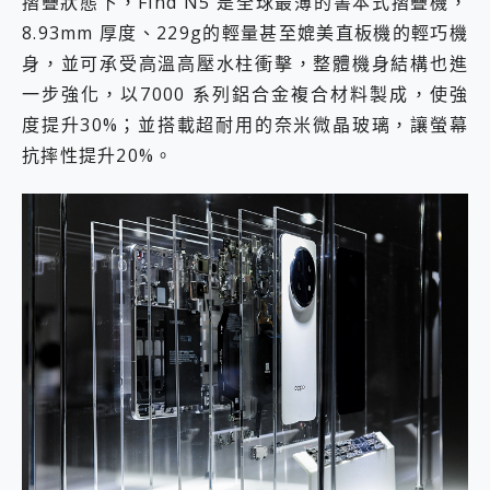
摺疊狀態下，Find N5 是全球最薄的書本式摺疊機，
8.93mm 厚度、229g的輕量甚至媲美直板機的輕巧機
身，並可承受高溫高壓水柱衝擊，整體機身結構也進
一步強化，以7000 系列鋁合金複合材料製成，使強
度提升30%；並搭載超耐用的奈米微晶玻璃，讓螢幕
抗摔性提升20%。