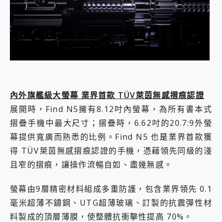
內外旗艦級大螢幕 業界首款 TÜV萊茵無感摺痕認證
展開時，Find N5擁有8.12吋內螢幕，為所有書本式
摺疊手機中最大尺寸；摺疊時，6.62吋的20.7:9外螢
幕提供寬廣而熟悉的比例。Find N5 也
是
業界首款獲
得 TÜV萊茵無感摺痕認證的手機，憑藉領先同級的淺
且窄的摺痕，讓操作流暢自如、盡幾無感。
螢幕由9層精密材料組成多重防護，包含業界領先 0.1
毫米超薄不鏽鋼、UTG超薄玻璃、訂製的抗震彈性材
料製成的頂層薄膜，使整體抗衝擊性提高 70%。