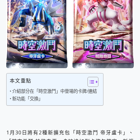
外型超吸晴~ 給您絕佳操控體驗 GravaStar Mercury K1 系列 異星機械鍵盤與 Mercury X 系列 輕量無線電競滑鼠 開箱 評測
開箱~變身「蜘蛛人」椅子軍師！MSI MPG 491CQP QD-OLED 超寬曲面電競螢幕，多工辦公、爽度滿滿的終極桌面體驗
iPhone 17 系列 有認證的防護來囉！ imos 首家導入 UL MCV 行銷宣告驗證的手機配件品牌
DJI Osmo Pocket 3 爽爽帶回家 歡慶 EaseUS 21 週年到來，「Slogan 海報徵稿活動」好康大放送
小巧好吸不擋鏡頭 有Qi2認證的 ONPRO MagReact MXs2 5000mAh薄型磁吸無線急速行動電源 開箱 評測
會走動的冷暖氣 SONY REON POCKET PRO 穿戴式智慧冷暖調溫裝置 開箱 評測
寶可夢飛人外掛iToolab AnyGo全新升級，GO Fest 五折優惠嗨翻天！支援 iOS/Android！
百倍變焦實測~ vivo X200 Pro 與 S25 Ultra 誰能滿足全場景拍攝需求？
超好用的 PLAUD NotePin AI 智慧錄音膠囊~ 您的AI 秘書已上線 每月免費送你 300分鐘轉寫
COMPUTEX 2025 來囉！AGI亞奇雷 AI・Gaming・創作儲存方案登場，趕快來AGI亞奇雷挑戰任務抽 PS5！
自帶線的 有線無線都能充 ONPRO MagReact M5 10000mAh 5合1 磁吸無線急速行動電源 開箱 評測
飛利浦 JS7310 ⚡【電急便｜行動儲能救車電源】 可靠的旅行夥伴！帶給您優異的安全性與強大供電效能
本文重點
是螢幕也是電視! 一機超多用途「MSI微星 Modern MD272UPSW 27型」 4K IPS 輕薄商用智慧聯網螢幕 開箱 評測
您的專屬AI 助手 Yoga Slim 7 Aura Edition 觸控AI筆電 開箱 評測
介紹部分在「時空激鬥」中登場的卡牌/連結
realme 14 Pro 超硬軍規、冰感變色實測，realme 14 5G 遊戲戰鬥值爆表，效能x娛樂全都要！
新功能「交換」
iPhone、Apple Watch、AirPods耳機 三個設備充電一起搞定 ONPRO MagReact™ M3 3 in 1可攜摺疊無線充電器 開箱 評測
動靜皆宜「HUAWEI FreeArc」開放式耳掛耳機，無感配戴! 超穩超服貼，音質、通話也很優質
好玩好拍 vivo V50 ~ 口袋裡的 Zeiss 潮流攝影棚!
25種洗烘模式一機搞定! Roborock 衣莉莎白 H1 Neo分子篩洗脫烘 AI 滾筒洗衣機
給 MSI Claw 系列電競掌機 最完美的家 MSI Nest Docking Station 掌機專屬擴充底座 開箱 評測
1月30日將有2種新擴充包「時空激鬥 帝牙盧卡」、
B&O 精品級音響! Home+ 中嘉寬頻 SoundBox 劇院串流盒 開箱 評測