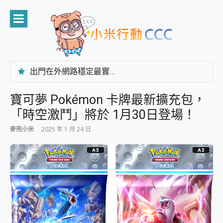
Skip
to
content
出門在外網路穩定最實在 「台灣大哥大」榮獲 4G/5G 在線率全球 NO.3 全台第一與全台六冠王實測心得，走到哪順到哪！
「AUSNAT R1 錄音卡」開箱評測~ 終結會議紀錄地獄，自動生成摘要報告，200+語言翻譯，旅遊最強搭檔。
CP 值天花板~ Bongcom BS5 足球君開箱~ 短焦投影機 3千元就能擁有！ 折扣碼在這～
寶可夢 Pokémon 卡牌最新擴充包，
專為 PC上的 XBOX和掌機設計的 FireCuda X1070 SSD 固態硬碟開箱 評測
「時空激鬥」將於 1月30日登場！
台灣製攝影機在這裡，100%全無線設計 SpotCam Solo Eco 太陽能防水雲端攝影機 SpotCam Solo 3 2.5K高畫質戶外攝影機 開箱 評測
電力超超超持久 MSI 微星 Prestige 14 AI+ D3MG-031TW 14吋 開箱評價，AI輕薄商務筆電 Copilot+ PC
麥兜小米
2025 年 1 月 24 日
超懂拍、耐用 AI 街拍機~ realme 16 Pro 開箱評價~ 2 億畫素 LumaColor 影像、持久續航與 IP69K 高防護
防窺黑科技 Galaxy S26 Ultra系列保護貼怎麼選？imos AR 低反光玻璃、藍寶石鏡頭貼與軍規防摔殼完整開箱評價
AI 支付 一錶搞定大小事 Xiaomi Watch 5 開箱 評測
超驚艷 讓人一眼就愛上 LENOVO 聯想 Yoga Book 9 14吋 AI輕薄筆電 開箱 評測
美到讓人超想擁有 moto pad 60 系列 與 Moto | Swarovski razr 60 冰藍限定版本 開箱 評測
好用的 EaseUS Partition Master 讓您輕鬆的移除與格式化有防寫保護的隨身碟或SD卡
一鍵修復模糊影片、舊照的 AI 好幫手! VideoProc Converter AI 新版全解析 × 年末優惠，一篇全看懂
小朋友才做選擇 投影機 RGB藍牙音響 氛圍情境燈 我通通都要！ Starfish 2 幻彩膠囊投影機｜結合「 智慧投影 & 煥彩流動 」的沈浸式生活新體驗