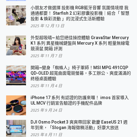
小朋友才做選擇 投影機 RGB藍牙音響 氛圍情境燈 我
通通都要！ Starfish 2 幻彩膠囊投影機｜結合「 智慧
投影 & 煥彩流動 」的沈浸式生活新體驗
2025 年 12 月 13 日
外型超吸晴~ 給您絕佳操控體驗 GravaStar Mercury
K1 系列 異星機械鍵盤與 Mercury X 系列 輕量無線電
競滑鼠 開箱 評測
2025 年 11 月 7 日
開箱~變身「蜘蛛人」椅子軍師！MSI MPG 491CQP
QD-OLED 超寬曲面電競螢幕，多工辦公、爽度滿滿的
終極桌面體驗
2025 年 11 月 4 日
iPhone 17 系列 有認證的防護來囉！ imos 首家導入
UL MCV 行銷宣告驗證的手機配件品牌
2025 年 9 月 24 日
DJI Osmo Pocket 3 爽爽帶回家 歡慶 EaseUS 21 週
年到來，「Slogan 海報徵稿活動」好康大放送
2025 年 8 月 11 日