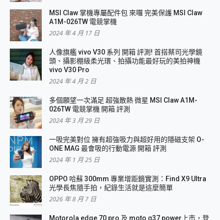
MSI Claw 掌機專屬配件包 來囉 完美保護 MSI Claw
A1M-026TW 電競掌機
2024 年 4 月 17 日
人像旗艦 vivo V30 系列 開箱 評測! 首搭蔡司光學鏡
頭、攝影棚級柔光環、拍攝功能最好玩的美拍神機
vivo V30 Pro
2024 年 4 月 2 日
多個願望一次滿足 超強散熱 微星 MSI Claw A1M-
026TW 電競掌機 開箱 評測
2024 年 3 月 29 日
一吸完美對位 擁有超強吸力與超好用的隱磁支架 O-
ONE MAG 最會吸的行動電源 開箱 評測
2024 年 1 月 25 日
OPPO 哈蘇 300mm 專業增距鏡實測：Find X9 Ultra
光學長焦隨手拍，紀錄生活就是這麼簡單
2026 年 8 月 7 日
Motorola edge 70 pro 及 moto g37 power上市，登