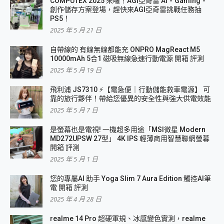
COMPUTEX 2025 來囉！AGI亞奇雷 AI・Gaming・
創作儲存方案登場，趕快來AGI亞奇雷挑戰任務抽
PS5！
2025 年 5 月 21 日
自帶線的 有線無線都能充 ONPRO MagReact M5
10000mAh 5合1 磁吸無線急速行動電源 開箱 評測
2025 年 5 月 19 日
飛利浦 JS7310 ⚡【電急便｜行動儲能救車電源】 可
靠的旅行夥伴！帶給您優異的安全性與強大供電效能
2025 年 5 月 7 日
是螢幕也是電視! 一機超多用途「MSI微星 Modern
MD272UPSW 27型」 4K IPS 輕薄商用智慧聯網螢幕
開箱 評測
2025 年 5 月 1 日
您的專屬AI 助手 Yoga Slim 7 Aura Edition 觸控AI筆
電 開箱 評測
2025 年 4 月 28 日
realme 14 Pro 超硬軍規、冰感變色實測，realme