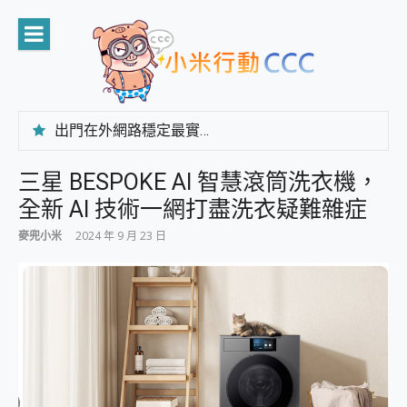
Skip
to
content
出門在外網路穩定最實在 「台灣大哥大」榮獲 4G/5G 在線率全球 NO.3 全台第一與全台六冠王實測心得，走到哪順到哪！
「AUSNAT R1 錄音卡」開箱評測~ 終結會議紀錄地獄，自動生成摘要報告，200+語言翻譯，旅遊最強搭檔。
CP 值天花板~ Bongcom BS5 足球君開箱~ 短焦投影機 3千元就能擁有！ 折扣碼在這～
三星 BESPOKE AI 智慧滾筒洗衣機，
專為 PC上的 XBOX和掌機設計的 FireCuda X1070 SSD 固態硬碟開箱 評測
全新 AI 技術一網打盡洗衣疑難雜症
台灣製攝影機在這裡，100%全無線設計 SpotCam Solo Eco 太陽能防水雲端攝影機 SpotCam Solo 3 2.5K高畫質戶外攝影機 開箱 評測
電力超超超持久 MSI 微星 Prestige 14 AI+ D3MG-031TW 14吋 開箱評價，AI輕薄商務筆電 Copilot+ PC
麥兜小米
2024 年 9 月 23 日
超懂拍、耐用 AI 街拍機~ realme 16 Pro 開箱評價~ 2 億畫素 LumaColor 影像、持久續航與 IP69K 高防護
防窺黑科技 Galaxy S26 Ultra系列保護貼怎麼選？imos AR 低反光玻璃、藍寶石鏡頭貼與軍規防摔殼完整開箱評價
AI 支付 一錶搞定大小事 Xiaomi Watch 5 開箱 評測
超驚艷 讓人一眼就愛上 LENOVO 聯想 Yoga Book 9 14吋 AI輕薄筆電 開箱 評測
美到讓人超想擁有 moto pad 60 系列 與 Moto | Swarovski razr 60 冰藍限定版本 開箱 評測
好用的 EaseUS Partition Master 讓您輕鬆的移除與格式化有防寫保護的隨身碟或SD卡
一鍵修復模糊影片、舊照的 AI 好幫手! VideoProc Converter AI 新版全解析 × 年末優惠，一篇全看懂
小朋友才做選擇 投影機 RGB藍牙音響 氛圍情境燈 我通通都要！ Starfish 2 幻彩膠囊投影機｜結合「 智慧投影 & 煥彩流動 」的沈浸式生活新體驗