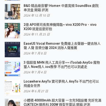
B&O 精品級音響! Home+ 中嘉寬頻 SoundBox 劇院
串流盒 開箱 評測
2024 年 12 月 10 日
2億 APO蔡司長焦神機降臨~ vivo X200 Pro、vivo
X200 就是這麼好拍
2024 年 11 月 25 日
EaseUS Vocal Remover 免費線上去聲器一鍵去除人
聲 人聲 音樂分離 2024 消除人聲推薦
2024 年 7 月 8 日
3 個超值 MHN 飛人工具分享~~ iToolab AnyGo 魔物
獵人 Now飛人 ios教學 不出門也可以到處走
2024 年 7 月 4 日
Locawhere AnyTo 寶可夢飛人 AnyTo 不出門也可以
飛遍全世界
2024 年 6 月 27 日
小體積 40000mAh 超大容量 一次充5個設備 充好充滿
CUKTECH 酷態科 300W 微型充電站 開箱 評測