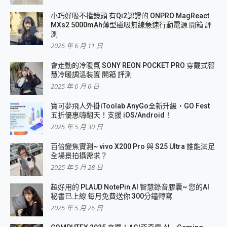
小巧好吸不擋鏡頭 有Qi2認證的 ONPRO MagReact
MXs2 5000mAh薄型磁吸無線急速行動電源 開箱 評
測
2025 年 6 月 11 日
會走動的冷暖氣 SONY REON POCKET PRO 穿戴式智
慧冷暖調溫裝置 開箱 評測
2025 年 6 月 6 日
寶可夢飛人外掛iToolab AnyGo全新升級，GO Fest
五折優惠嗨翻天！支援 iOS/Android！
2025 年 5 月 30 日
百倍變焦實測~ vivo X200 Pro 與 S25 Ultra 誰能滿足
全場景拍攝需求？
2025 年 5 月 28 日
超好用的 PLAUD NotePin AI 智慧錄音膠囊~ 您的AI
秘書已上線 每月免費送你 300分鐘轉寫
2025 年 5 月 26 日