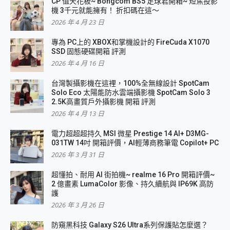
CP 值天花板~ Bongcom BS5 足球君開箱~ 短焦投影
機 3千元就能擁有！ 折扣碼在這～
2026 年 4 月 23 日
專為 PC上的 XBOX和掌機設計的 FireCuda X1070
SSD 固態硬碟開箱 評測
2026 年 4 月 16 日
台灣製攝影機在這裡，100%全無線設計 SpotCam
Solo Eco 太陽能防水雲端攝影機 SpotCam Solo 3
2.5K高畫質戶外攝影機 開箱 評測
2026 年 4 月 13 日
電力超超超持久 MSI 微星 Prestige 14 AI+ D3MG-
031TW 14吋 開箱評價，AI輕薄商務筆電 Copilot+ PC
2026 年 3 月 31 日
超懂拍、耐用 AI 街拍機~ realme 16 Pro 開箱評價~
2 億畫素 LumaColor 影像、持久續航與 IP69K 高防
護
2026 年 3 月 26 日
防窺黑科技 Galaxy S26 Ultra系列保護貼怎麼選？