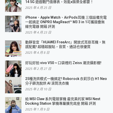
14 5G 遊戲戰鬥值爆表，效能x娛樂全都要！
2025 年 4 月 25 日
iPhone、Apple Watch、AirPods耳機 三個設備充電
一起搞定 ONPRO MagReact™ M3 3 in 1可攜摺疊無
線充電器 開箱 評測
2025 年 4 月 23 日
動靜皆宜「HUAWEI FreeArc」開放式耳掛耳機，無
感配戴! 超穩超服貼，音質、通話也很優質
2025 年 4 月 8 日
好玩好拍 vivo V50 ~ 口袋裡的 Zeiss 潮流攝影棚!
2025 年 2 月 27 日
25種洗烘模式一機搞定! Roborock 衣莉莎白 H1 Neo
分子篩洗脫烘 AI 滾筒洗衣機
2025 年 2 月 10 日
給 MSI Claw 系列電競掌機 最完美的家 MSI Nest
Docking Station 掌機專屬擴充底座 開箱 評測
2025 年 1 月 9 日