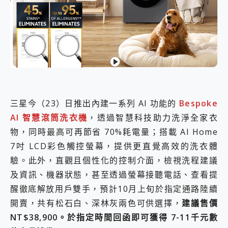
外型超吸晴~ 給您絕佳操控體驗 GravaStar Mercury K1 系列 異星機械鍵盤與 Mercury X 系列 輕量無線電競滑鼠 開箱 評測
開箱~變身「蜘蛛人」椅子軍師！MSI MPG 491CQP QD-OLED 超寬曲面電競螢幕，多工辦公、爽度滿滿的終極桌面體驗
iPhone 17 系列 有認證的防護來囉！ imos 首家導入 UL MCV 行銷宣告驗證的手機配件品牌
DJI Osmo Pocket 3 爽爽帶回家 歡慶 EaseUS 21 週年到來，「Slogan 海報徵稿活動」好康大放送
小巧好吸不擋鏡頭 有Qi2認證的 ONPRO MagReact MXs2 5000mAh薄型磁吸無線急速行動電源 開箱 評測
會走動的冷暖氣 SONY REON POCKET PRO 穿戴式智慧冷暖調溫裝置 開箱 評測
寶可夢飛人外掛iToolab AnyGo全新升級，GO Fest 五折優惠嗨翻天！支援 iOS/Android！
百倍變焦實測~ vivo X200 Pro 與 S25 Ultra 誰能滿足全場景拍攝需求？
超好用的 PLAUD NotePin AI 智慧錄音膠囊~ 您的AI 秘書已上線 每月免費送你 300分鐘轉寫
三星今（23）日推出內建一系列 AI 功能的
Bespoke
COMPUTEX 2025 來囉！AGI亞奇雷 AI・Gaming・創作儲存方案登場，趕快來AGI亞奇雷挑戰任務抽 PS5！
自帶線的 有線無線都能充 ONPRO MagReact M5 10000mAh 5合1 磁吸無線急速行動電源 開箱 評測
AI 智慧滾筒洗衣機
，透過智慧科技助力洗淨全家衣
飛利浦 JS7310 ⚡【電急便｜行動儲能救車電源】 可靠的旅行夥伴！帶給您優異的安全性與強大供電效能
物，同時最高可再節省 70%耗電量；搭載 AI Home
是螢幕也是電視! 一機超多用途「MSI微星 Modern MD272UPSW 27型」 4K IPS 輕薄商用智慧聯網螢幕 開箱 評測
7吋 LCD彩色觸控螢幕，提供更直覺高效的洗衣體
您的專屬AI 助手 Yoga Slim 7 Aura Edition 觸控AI筆電 開箱 評測
realme 14 Pro 超硬軍規、冰感變色實測，realme 14 5G 遊戲戰鬥值爆表，效能x娛樂全都要！
驗。此外，直觀且個性化的控制介面，檢視洗程建議
iPhone、Apple Watch、AirPods耳機 三個設備充電一起搞定 ONPRO MagReact™ M3 3 in 1可攜摺疊無線充電器 開箱 評測
及資訊、機器狀態，甚至透過螢幕接聽電話、查看提
動靜皆宜「HUAWEI FreeArc」開放式耳掛耳機，無感配戴! 超穩超服貼，音質、通話也很優質
醒徹底解放用戶雙手，預計10月上旬於指定通路陸續
好玩好拍 vivo V50 ~ 口袋裡的 Zeiss 潮流攝影棚!
開賣，共有松石白、深林灰兩色可供選擇，
建議售價
25種洗烘模式一機搞定! Roborock 衣莉莎白 H1 Neo分子篩洗脫烘 AI 滾筒洗衣機
給 MSI Claw 系列電競掌機 最完美的家 MSI Nest Docking Station 掌機專屬擴充底座 開箱 評測
NT$38,900。於指定時間回函即可獲得 7-11千元數
B&O 精品級音響! Home+ 中嘉寬頻 SoundBox 劇院串流盒 開箱 評測