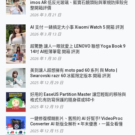
imos AR 低反光玻璃、藍寶石鏡頭貼與軍規防摔殼完
整開箱評價
2026 年 3 月 21 日
AI 支付 一錶搞定大小事 Xiaomi Watch 5 開箱 評測
2026 年 3 月 13 日
超驚艷 讓人一眼就愛上 LENOVO 聯想 Yoga Book 9
14吋 AI輕薄筆電 開箱 評測
2026 年 1 月 30 日
美到讓人超想擁有 moto pad 60 系列 與 Moto |
Swarovski razr 60 冰藍限定版本 開箱 評測
2025 年 12 月 29 日
好用的 EaseUS Partition Master 讓您輕鬆的移除與
格式化有防寫保護的隨身碟或SD卡
2025 年 12 月 19 日
一鍵修復模糊影片、舊照的 AI 好幫手! VideoProc
Converter AI 新版全解析 × 年末優惠，一篇全看懂
2025 年 12 月 15 日