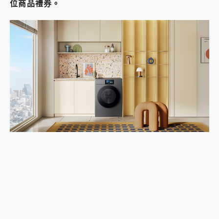
位商品禮券。
2億 APO蔡司長焦神機降臨~ vivo X200 Pro、vivo X200 就是這麼好拍
EaseUS Vocal Remover 免費線上去聲器一鍵去除人聲 人聲 音樂分離 2024 消除人聲推薦
3 個超值 MHN 飛人工具分享~~ iToolab AnyGo 魔物獵人 Now飛人 ios教學 不出門也可以到處走
Locawhere AnyTo 寶可夢飛人 AnyTo 不出門也可以飛遍全世界
小體積 40000mAh 超大容量 一次充5個設備 充好充滿 CUKTECH 酷態科 300W 微型充電站 開箱 評測
97.3% 恢復率，資料救援就是這麼簡單 EaseUS Data Recovery Wizard Free 18.0.0 業界最好的資料救援軟體
磁碟系統大風吹 有了 磁碟管理程式 EaseUS Partition Master 就是這麼簡單
全新 SONY Xperia 1 VI 開箱! 相機實測! 長焦覆蓋更遠更清晰、2日長續航、頂尖影音娛樂效能~
Xiaomi 14 Ultra 開箱 評測~ 有深度的 Leica 影像旗艦手機! 加碼小旗艦 Xiaomi 14 開箱 評測
vivo TWS 3e 真無線藍牙耳機智慧降噪升級、音質明亮溫潤，並支援雙設備連接~
MSI Claw 掌機專屬配件包 來囉 完美保護 MSI Claw A1M-026TW 電競掌機
人像旗艦 vivo V30 系列 開箱 評測! 首搭蔡司光學鏡頭、攝影棚級柔光環、拍攝功能最好玩的美拍神機 vivo V30 Pro
多個願望一次滿足 超強散熱 微星 MSI Claw A1M-026TW 電競掌機 開箱 評測
一吸完美對位 擁有超強吸力與超好用的隱磁支架 O-ONE MAG 最會吸的行動電源 開箱 評測
OPPO 哈蘇 300mm 專業增距鏡實測：Find X9 Ultra 光學長焦隨手拍，紀錄生活就是這麼簡單
Motorola edge 70 pro 及 moto g37 power上市，登錄在送飛利浦氣炸鍋
近八千元的 Soundcore Liberty 5 Pro Max，有螢幕的耳機會是智商稅嗎?
ASUS Pad 全面應援 Me Time，加碼愛奇藝黃金雙周卡體驗，專案價最低 NT$0 起