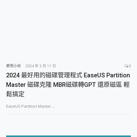
2億 APO蔡司長焦神機降臨~ vivo X200 Pro、vivo X200 就是這麼好拍
EaseUS Vocal Remover 免費線上去聲器一鍵去除人聲 人聲 音樂分離 2024 消除人聲推薦
3 個超值 MHN 飛人工具分享~~ iToolab AnyGo 魔物獵人 Now飛人 ios教學 不出門也可以到處走
Locawhere AnyTo 寶可夢飛人 AnyTo 不出門也可以飛遍全世界
小體積 40000mAh 超大容量 一次充5個設備 充好充滿 CUKTECH 酷態科 300W 微型充電站 開箱 評測
97.3% 恢復率，資料救援就是這麼簡單 EaseUS Data Recovery Wizard Free 18.0.0 業界最好的資料救援軟體
磁碟系統大風吹 有了 磁碟管理程式 EaseUS Partition Master 就是這麼簡單
全新 SONY Xperia 1 VI 開箱! 相機實測! 長焦覆蓋更遠更清晰、2日長續航、頂尖影音娛樂效能~
Xiaomi 14 Ultra 開箱 評測~ 有深度的 Leica 影像旗艦手機! 加碼小旗艦 Xiaomi 14 開箱 評測
vivo TWS 3e 真無線藍牙耳機智慧降噪升級、音質明亮溫潤，並支援雙設備連接~
麥兜小米
2024 年 3 月 11 日
0
MSI Claw 掌機專屬配件包 來囉 完美保護 MSI Claw A1M-026TW 電競掌機
2024 最好用的磁碟管理程式 EaseUS Partition
人像旗艦 vivo V30 系列 開箱 評測! 首搭蔡司光學鏡頭、攝影棚級柔光環、拍攝功能最好玩的美拍神機 vivo V30 Pro
Master 磁碟克隆 MBR磁碟轉GPT 還原磁區 輕
多個願望一次滿足 超強散熱 微星 MSI Claw A1M-026TW 電競掌機 開箱 評測
一吸完美對位 擁有超強吸力與超好用的隱磁支架 O-ONE MAG 最會吸的行動電源 開箱 評測
鬆搞定
Motorola edge 70 pro 及 moto g37 power上市，登錄在送飛利浦氣炸鍋
近八千元的 Soundcore Liberty 5 Pro Max，有螢幕的耳機會是智商稅嗎?
EaseUS Partition Master ...
ASUS Pad 全面應援 Me Time，加碼愛奇藝黃金雙周卡體驗，專案價最低 NT$0 起
榮耀 HONOR 600 Pro x MOLLY Limited Edition 限量版開賣，攜手味全龍進駐大巨蛋萬人盛典