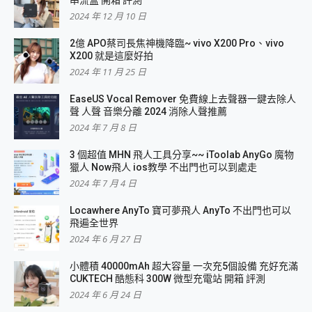
串流盒 開箱 評測
2024 年 12 月 10 日
2億 APO蔡司長焦神機降臨~ vivo X200 Pro、vivo
X200 就是這麼好拍
2024 年 11 月 25 日
EaseUS Vocal Remover 免費線上去聲器一鍵去除人
聲 人聲 音樂分離 2024 消除人聲推薦
2024 年 7 月 8 日
3 個超值 MHN 飛人工具分享~~ iToolab AnyGo 魔物
獵人 Now飛人 ios教學 不出門也可以到處走
2024 年 7 月 4 日
Locawhere AnyTo 寶可夢飛人 AnyTo 不出門也可以
飛遍全世界
2024 年 6 月 27 日
小體積 40000mAh 超大容量 一次充5個設備 充好充滿
CUKTECH 酷態科 300W 微型充電站 開箱 評測
2024 年 6 月 24 日