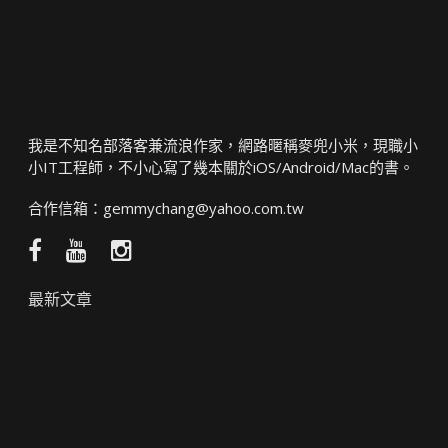
我是不知名部落客兼流浪作家，網路暱稱麥兜小米，現職小
小IT工程師，不小心寫了幾本關於iOS/Android/Mac的書。
合作信箱：
gemmychang@yahoo.com.tw
Facebook
YouTube
Instagram
粉
頻
絲
道
最新文章
團