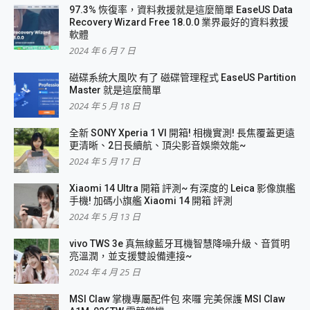
97.3% 恢復率，資料救援就是這麼簡單 EaseUS Data
Recovery Wizard Free 18.0.0 業界最好的資料救援
軟體
2024 年 6 月 7 日
磁碟系統大風吹 有了 磁碟管理程式 EaseUS Partition
Master 就是這麼簡單
2024 年 5 月 18 日
全新 SONY Xperia 1 VI 開箱! 相機實測! 長焦覆蓋更遠
更清晰、2日長續航、頂尖影音娛樂效能~
2024 年 5 月 17 日
Xiaomi 14 Ultra 開箱 評測~ 有深度的 Leica 影像旗艦
手機! 加碼小旗艦 Xiaomi 14 開箱 評測
2024 年 5 月 13 日
vivo TWS 3e 真無線藍牙耳機智慧降噪升級、音質明
亮溫潤，並支援雙設備連接~
2024 年 4 月 25 日
MSI Claw 掌機專屬配件包 來囉 完美保護 MSI Claw