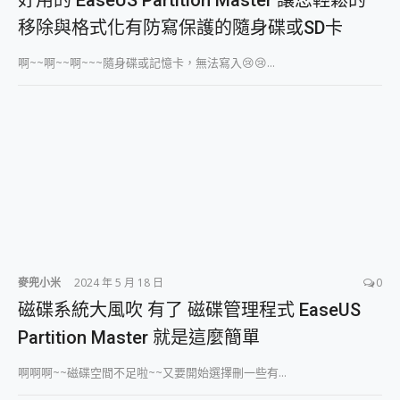
好用的 EaseUS Partition Master 讓您輕鬆的
外型超吸晴~ 給您絕佳操控體驗 GravaStar Mercury K1 系列 異星機械鍵盤與 Mercury X 系列 輕量無線電競滑鼠 開箱 評測
開箱~變身「蜘蛛人」椅子軍師！MSI MPG 491CQP QD-OLED 超寬曲面電競螢幕，多工辦公、爽度滿滿的終極桌面體驗
移除與格式化有防寫保護的隨身碟或SD卡
iPhone 17 系列 有認證的防護來囉！ imos 首家導入 UL MCV 行銷宣告驗證的手機配件品牌
DJI Osmo Pocket 3 爽爽帶回家 歡慶 EaseUS 21 週年到來，「Slogan 海報徵稿活動」好康大放送
啊~~啊~~啊~~~隨身碟或記憶卡，無法寫入😢😢...
小巧好吸不擋鏡頭 有Qi2認證的 ONPRO MagReact MXs2 5000mAh薄型磁吸無線急速行動電源 開箱 評測
會走動的冷暖氣 SONY REON POCKET PRO 穿戴式智慧冷暖調溫裝置 開箱 評測
寶可夢飛人外掛iToolab AnyGo全新升級，GO Fest 五折優惠嗨翻天！支援 iOS/Android！
百倍變焦實測~ vivo X200 Pro 與 S25 Ultra 誰能滿足全場景拍攝需求？
超好用的 PLAUD NotePin AI 智慧錄音膠囊~ 您的AI 秘書已上線 每月免費送你 300分鐘轉寫
COMPUTEX 2025 來囉！AGI亞奇雷 AI・Gaming・創作儲存方案登場，趕快來AGI亞奇雷挑戰任務抽 PS5！
自帶線的 有線無線都能充 ONPRO MagReact M5 10000mAh 5合1 磁吸無線急速行動電源 開箱 評測
飛利浦 JS7310 ⚡【電急便｜行動儲能救車電源】 可靠的旅行夥伴！帶給您優異的安全性與強大供電效能
是螢幕也是電視! 一機超多用途「MSI微星 Modern MD272UPSW 27型」 4K IPS 輕薄商用智慧聯網螢幕 開箱 評測
您的專屬AI 助手 Yoga Slim 7 Aura Edition 觸控AI筆電 開箱 評測
realme 14 Pro 超硬軍規、冰感變色實測，realme 14 5G 遊戲戰鬥值爆表，效能x娛樂全都要！
麥兜小米
2024 年 5 月 18 日
0
iPhone、Apple Watch、AirPods耳機 三個設備充電一起搞定 ONPRO MagReact™ M3 3 in 1可攜摺疊無線充電器 開箱 評測
磁碟系統大風吹 有了 磁碟管理程式 EaseUS
動靜皆宜「HUAWEI FreeArc」開放式耳掛耳機，無感配戴! 超穩超服貼，音質、通話也很優質
Partition Master 就是這麼簡單
好玩好拍 vivo V50 ~ 口袋裡的 Zeiss 潮流攝影棚!
25種洗烘模式一機搞定! Roborock 衣莉莎白 H1 Neo分子篩洗脫烘 AI 滾筒洗衣機
啊啊啊~~磁碟空間不足啦~~又要開始選擇刪一些有...
給 MSI Claw 系列電競掌機 最完美的家 MSI Nest Docking Station 掌機專屬擴充底座 開箱 評測
B&O 精品級音響! Home+ 中嘉寬頻 SoundBox 劇院串流盒 開箱 評測