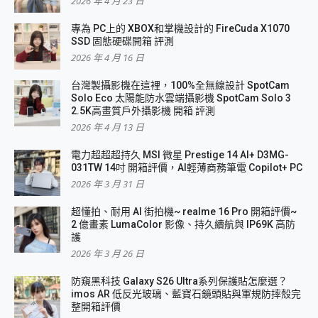
2026 年 4 月 23 日
專為 PC上的 XBOX和掌機設計的 FireCuda X1070
SSD 固態硬碟開箱 評測
2026 年 4 月 16 日
台灣製攝影機在這裡，100%全無線設計 SpotCam
Solo Eco 太陽能防水雲端攝影機 SpotCam Solo 3
2.5K高畫質戶外攝影機 開箱 評測
2026 年 4 月 13 日
電力超超超持久 MSI 微星 Prestige 14 AI+ D3MG-
031TW 14吋 開箱評價，AI輕薄商務筆電 Copilot+ PC
2026 年 3 月 31 日
超懂拍、耐用 AI 街拍機~ realme 16 Pro 開箱評價~
2 億畫素 LumaColor 影像、持久續航與 IP69K 高防
護
2026 年 3 月 26 日
防窺黑科技 Galaxy S26 Ultra系列保護貼怎麼選？
imos AR 低反光玻璃、藍寶石鏡頭貼與軍規防摔殼完
整開箱評價