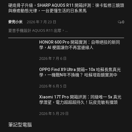
硬底骨子升級，SHARP AQUOS R11 開箱評測：徠卡監修三鏡頭
與療癒動態光律，一台更懂生活的日系黑馬
麥兜小米
2026 年 7 月 23 日
0
夏普手機設計 AQUOS R11 出眾，...
HONOR 600 Pro 開箱實測：自帶絕技的新同
學，AI 梗圖讓你不再當邊緣人
2026 年 7 月 6 日
OPPO Find X9 Ultra 開箱~ 10x 哈蘇長焦真光
學，一機戰N年不換機？ 哈蘇增距鏡實測中
2026 年 6 月 5 日
Xiaomi 17T Pro 開箱評測：同級唯一 5x 真光
學潛望，電力超超超持久！玩皮克敏有擋頭
2026 年 5 月 29 日
筆記型電腦