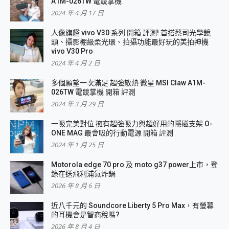
A1M-026TW 電競掌機
2024 年 4 月 17 日
人像旗艦 vivo V30 系列 開箱 評測! 首搭蔡司光學鏡
頭、攝影棚級柔光環、拍攝功能最好玩的美拍神機
vivo V30 Pro
2024 年 4 月 2 日
多個願望一次滿足 超強散熱 微星 MSI Claw A1M-
026TW 電競掌機 開箱 評測
2024 年 3 月 29 日
一吸完美對位 擁有超強吸力與超好用的隱磁支架 O-
ONE MAG 最會吸的行動電源 開箱 評測
2024 年 1 月 25 日
Motorola edge 70 pro 及 moto g37 power上市，登
錄在送飛利浦氣炸鍋
2026 年 8 月 6 日
近八千元的 Soundcore Liberty 5 Pro Max，有螢幕
的耳機會是智商稅嗎?
2026 年 8 月 4 日