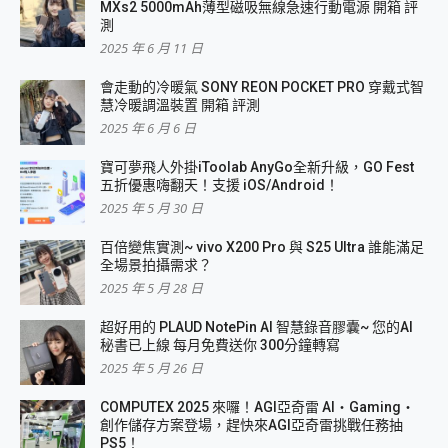
MXs2 5000mAh薄型磁吸無線急速行動電源 開箱 評
測
2025 年 6 月 11 日
會走動的冷暖氣 SONY REON POCKET PRO 穿戴式智
慧冷暖調溫裝置 開箱 評測
2025 年 6 月 6 日
寶可夢飛人外掛iToolab AnyGo全新升級，GO Fest
五折優惠嗨翻天！支援 iOS/Android！
2025 年 5 月 30 日
百倍變焦實測~ vivo X200 Pro 與 S25 Ultra 誰能滿足
全場景拍攝需求？
2025 年 5 月 28 日
超好用的 PLAUD NotePin AI 智慧錄音膠囊~ 您的AI
秘書已上線 每月免費送你 300分鐘轉寫
2025 年 5 月 26 日
COMPUTEX 2025 來囉！AGI亞奇雷 AI・Gaming・
創作儲存方案登場，趕快來AGI亞奇雷挑戰任務抽
PS5！