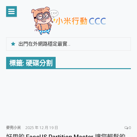
Skip
to
content
出門在外網路穩定最實在 「台灣大哥大」榮獲 4G/5G 在線率全球 NO.3 全台第一與全台六冠王實測心得，走到哪順到哪！
「AUSNAT R1 錄音卡」開箱評測~ 終結會議紀錄地獄，自動生成摘要報告，200+語言翻譯，旅遊最強搭檔。
CP 值天花板~ Bongcom BS5 足球君開箱~ 短焦投影機 3千元就能擁有！ 折扣碼在這～
標籤:
硬碟分割
專為 PC上的 XBOX和掌機設計的 FireCuda X1070 SSD 固態硬碟開箱 評測
台灣製攝影機在這裡，100%全無線設計 SpotCam Solo Eco 太陽能防水雲端攝影機 SpotCam Solo 3 2.5K高畫質戶外攝影機 開箱 評測
電力超超超持久 MSI 微星 Prestige 14 AI+ D3MG-031TW 14吋 開箱評價，AI輕薄商務筆電 Copilot+ PC
超懂拍、耐用 AI 街拍機~ realme 16 Pro 開箱評價~ 2 億畫素 LumaColor 影像、持久續航與 IP69K 高防護
防窺黑科技 Galaxy S26 Ultra系列保護貼怎麼選？imos AR 低反光玻璃、藍寶石鏡頭貼與軍規防摔殼完整開箱評價
AI 支付 一錶搞定大小事 Xiaomi Watch 5 開箱 評測
超驚艷 讓人一眼就愛上 LENOVO 聯想 Yoga Book 9 14吋 AI輕薄筆電 開箱 評測
美到讓人超想擁有 moto pad 60 系列 與 Moto | Swarovski razr 60 冰藍限定版本 開箱 評測
好用的 EaseUS Partition Master 讓您輕鬆的移除與格式化有防寫保護的隨身碟或SD卡
一鍵修復模糊影片、舊照的 AI 好幫手! VideoProc Converter AI 新版全解析 × 年末優惠，一篇全看懂
麥兜小米
2025 年 12 月 19 日
0
小朋友才做選擇 投影機 RGB藍牙音響 氛圍情境燈 我通通都要！ Starfish 2 幻彩膠囊投影機｜結合「 智慧投影 & 煥彩流動 」的沈浸式生活新體驗