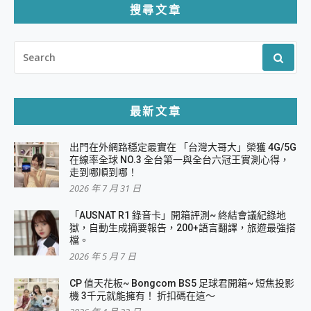
搜尋文章
SEARCH
FOR:
最新文章
出門在外網路穩定最實在 「台灣大哥大」榮獲 4G/5G
在線率全球 NO.3 全台第一與全台六冠王實測心得，
走到哪順到哪！
2026 年 7 月 31 日
「AUSNAT R1 錄音卡」開箱評測~ 終結會議紀錄地
獄，自動生成摘要報告，200+語言翻譯，旅遊最強搭
檔。
2026 年 5 月 7 日
CP 值天花板~ Bongcom BS5 足球君開箱~ 短焦投影
機 3千元就能擁有！ 折扣碼在這～