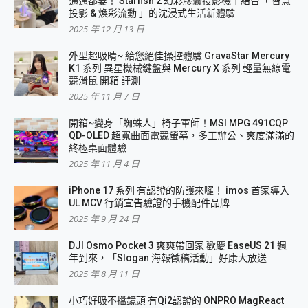
通通都要！ Starfish 2 幻彩膠囊投影機｜結合「 智慧
投影 & 煥彩流動 」的沈浸式生活新體驗
2025 年 12 月 13 日
外型超吸晴~ 給您絕佳操控體驗 GravaStar Mercury
K1 系列 異星機械鍵盤與 Mercury X 系列 輕量無線電
競滑鼠 開箱 評測
2025 年 11 月 7 日
開箱~變身「蜘蛛人」椅子軍師！MSI MPG 491CQP
QD-OLED 超寬曲面電競螢幕，多工辦公、爽度滿滿的
終極桌面體驗
2025 年 11 月 4 日
iPhone 17 系列 有認證的防護來囉！ imos 首家導入
UL MCV 行銷宣告驗證的手機配件品牌
2025 年 9 月 24 日
DJI Osmo Pocket 3 爽爽帶回家 歡慶 EaseUS 21 週
年到來，「Slogan 海報徵稿活動」好康大放送
2025 年 8 月 11 日
小巧好吸不擋鏡頭 有Qi2認證的 ONPRO MagReact