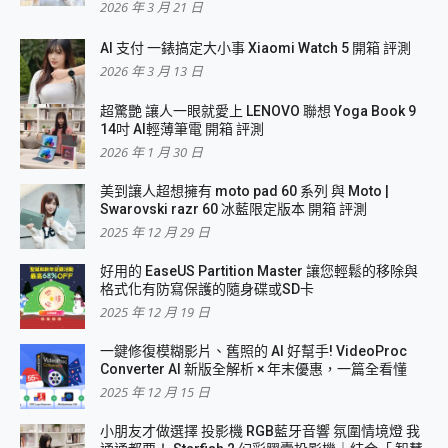
2026 年 3 月 21 日
AI 支付 一錶搞定大小事 Xiaomi Watch 5 開箱 評測
2026 年 3 月 13 日
超驚艷 讓人一眼就愛上 LENOVO 聯想 Yoga Book 9
14吋 AI輕薄筆電 開箱 評測
2026 年 1 月 30 日
美到讓人超想擁有 moto pad 60 系列 與 Moto |
Swarovski razr 60 冰藍限定版本 開箱 評測
2025 年 12 月 29 日
好用的 EaseUS Partition Master 讓您輕鬆的移除與
格式化有防寫保護的隨身碟或SD卡
2025 年 12 月 19 日
一鍵修復模糊影片、舊照的 AI 好幫手! VideoProc
Converter AI 新版全解析 × 年末優惠，一篇全看懂
2025 年 12 月 15 日
小朋友才做選擇 投影機 RGB藍牙音響 氛圍情境燈 我