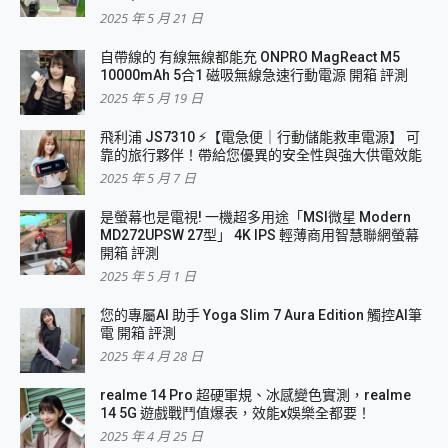
2025 年 5 月 21 日
自帶線的 有線無線都能充 ONPRO MagReact M5
10000mAh 5合1 磁吸無線急速行動電源 開箱 評測
2025 年 5 月 19 日
飛利浦 JS7310 ⚡【電急便｜行動儲能救車電源】 可
靠的旅行夥伴！帶給您優異的安全性與強大供電效能
2025 年 5 月 7 日
是螢幕也是電視! 一機超多用途「MSI微星 Modern
MD272UPSW 27型」 4K IPS 輕薄商用智慧聯網螢幕
開箱 評測
2025 年 5 月 1 日
您的專屬AI 助手 Yoga Slim 7 Aura Edition 觸控AI筆
電 開箱 評測
2025 年 4 月 28 日
realme 14 Pro 超硬軍規、冰感變色實測，realme
14 5G 遊戲戰鬥值爆表，效能x娛樂全都要！
2025 年 4 月 25 日