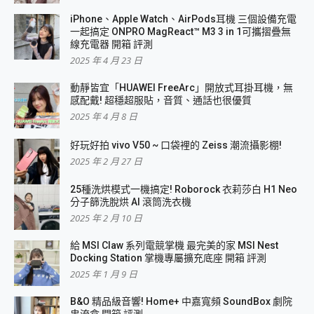
iPhone、Apple Watch、AirPods耳機 三個設備充電
一起搞定 ONPRO MagReact™ M3 3 in 1可攜摺疊無
線充電器 開箱 評測
2025 年 4 月 23 日
動靜皆宜「HUAWEI FreeArc」開放式耳掛耳機，無
感配戴! 超穩超服貼，音質、通話也很優質
2025 年 4 月 8 日
好玩好拍 vivo V50 ~ 口袋裡的 Zeiss 潮流攝影棚!
2025 年 2 月 27 日
25種洗烘模式一機搞定! Roborock 衣莉莎白 H1 Neo
分子篩洗脫烘 AI 滾筒洗衣機
2025 年 2 月 10 日
給 MSI Claw 系列電競掌機 最完美的家 MSI Nest
Docking Station 掌機專屬擴充底座 開箱 評測
2025 年 1 月 9 日
B&O 精品級音響! Home+ 中嘉寬頻 SoundBox 劇院