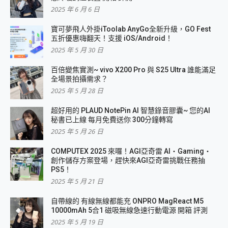
2025 年 6 月 6 日
寶可夢飛人外掛iToolab AnyGo全新升級，GO Fest
五折優惠嗨翻天！支援 iOS/Android！
2025 年 5 月 30 日
百倍變焦實測~ vivo X200 Pro 與 S25 Ultra 誰能滿足
全場景拍攝需求？
2025 年 5 月 28 日
超好用的 PLAUD NotePin AI 智慧錄音膠囊~ 您的AI
秘書已上線 每月免費送你 300分鐘轉寫
2025 年 5 月 26 日
COMPUTEX 2025 來囉！AGI亞奇雷 AI・Gaming・
創作儲存方案登場，趕快來AGI亞奇雷挑戰任務抽
PS5！
2025 年 5 月 21 日
自帶線的 有線無線都能充 ONPRO MagReact M5
10000mAh 5合1 磁吸無線急速行動電源 開箱 評測
2025 年 5 月 19 日