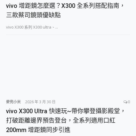
外型超吸晴~ 給您絕佳操控體驗 GravaStar Mercury K1 系列 異星機械鍵盤與 Mercury X 系列 輕量無線電競滑鼠 開箱 評測
vivo 增距鏡怎麼選？X300 全系列搭配指南，
開箱~變身「蜘蛛人」椅子軍師！MSI MPG 491CQP QD-OLED 超寬曲面電競螢幕，多工辦公、爽度滿滿的終極桌面體驗
iPhone 17 系列 有認證的防護來囉！ imos 首家導入 UL MCV 行銷宣告驗證的手機配件品牌
三款蔡司鏡頭優缺點
DJI Osmo Pocket 3 爽爽帶回家 歡慶 EaseUS 21 週年到來，「Slogan 海報徵稿活動」好康大放送
vivo X300 系列 X300 ultra、...
小巧好吸不擋鏡頭 有Qi2認證的 ONPRO MagReact MXs2 5000mAh薄型磁吸無線急速行動電源 開箱 評測
會走動的冷暖氣 SONY REON POCKET PRO 穿戴式智慧冷暖調溫裝置 開箱 評測
寶可夢飛人外掛iToolab AnyGo全新升級，GO Fest 五折優惠嗨翻天！支援 iOS/Android！
百倍變焦實測~ vivo X200 Pro 與 S25 Ultra 誰能滿足全場景拍攝需求？
超好用的 PLAUD NotePin AI 智慧錄音膠囊~ 您的AI 秘書已上線 每月免費送你 300分鐘轉寫
COMPUTEX 2025 來囉！AGI亞奇雷 AI・Gaming・創作儲存方案登場，趕快來AGI亞奇雷挑戰任務抽 PS5！
自帶線的 有線無線都能充 ONPRO MagReact M5 10000mAh 5合1 磁吸無線急速行動電源 開箱 評測
飛利浦 JS7310 ⚡【電急便｜行動儲能救車電源】 可靠的旅行夥伴！帶給您優異的安全性與強大供電效能
是螢幕也是電視! 一機超多用途「MSI微星 Modern MD272UPSW 27型」 4K IPS 輕薄商用智慧聯網螢幕 開箱 評測
您的專屬AI 助手 Yoga Slim 7 Aura Edition 觸控AI筆電 開箱 評測
realme 14 Pro 超硬軍規、冰感變色實測，realme 14 5G 遊戲戰鬥值爆表，效能x娛樂全都要！
iPhone、Apple Watch、AirPods耳機 三個設備充電一起搞定 ONPRO MagReact™ M3 3 in 1可攜摺疊無線充電器 開箱 評測
麥兜小米
2026 年 3 月 30 日
0
動靜皆宜「HUAWEI FreeArc」開放式耳掛耳機，無感配戴! 超穩超服貼，音質、通話也很優質
vivo X300 Ultra 快速玩~帶你攀登攝影殿堂，
好玩好拍 vivo V50 ~ 口袋裡的 Zeiss 潮流攝影棚!
打破距離邊界預告登台，全系列適用口紅
25種洗烘模式一機搞定! Roborock 衣莉莎白 H1 Neo分子篩洗脫烘 AI 滾筒洗衣機
給 MSI Claw 系列電競掌機 最完美的家 MSI Nest Docking Station 掌機專屬擴充底座 開箱 評測
200mm 增距鏡同步引進
B&O 精品級音響! Home+ 中嘉寬頻 SoundBox 劇院串流盒 開箱 評測