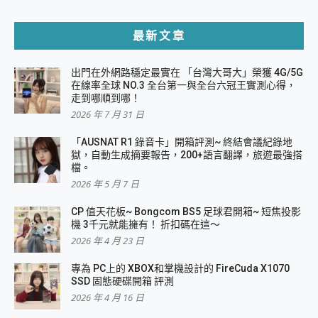
最新文章
出門在外網路穩定最實在 「台灣大哥大」榮獲 4G/5G
在線率全球 NO.3 全台第一與全台六冠王實測心得，
走到哪順到哪！
2026 年 7 月 31 日
「AUSNAT R1 錄音卡」開箱評測~ 終結會議紀錄地
獄，自動生成摘要報告，200+語言翻譯，旅遊最強搭
檔。
2026 年 5 月 7 日
CP 值天花板~ Bongcom BS5 足球君開箱~ 短焦投影
機 3千元就能擁有！ 折扣碼在這～
2026 年 4 月 23 日
專為 PC上的 XBOX和掌機設計的 FireCuda X1070
SSD 固態硬碟開箱 評測
2026 年 4 月 16 日