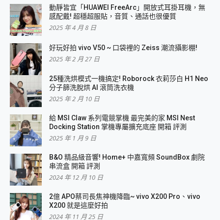
動靜皆宜「HUAWEI FreeArc」開放式耳掛耳機，無
感配戴! 超穩超服貼，音質、通話也很優質
2025 年 4 月 8 日
好玩好拍 vivo V50 ~ 口袋裡的 Zeiss 潮流攝影棚!
2025 年 2 月 27 日
25種洗烘模式一機搞定! Roborock 衣莉莎白 H1 Neo
分子篩洗脫烘 AI 滾筒洗衣機
2025 年 2 月 10 日
給 MSI Claw 系列電競掌機 最完美的家 MSI Nest
Docking Station 掌機專屬擴充底座 開箱 評測
2025 年 1 月 9 日
B&O 精品級音響! Home+ 中嘉寬頻 SoundBox 劇院
串流盒 開箱 評測
2024 年 12 月 10 日
2億 APO蔡司長焦神機降臨~ vivo X200 Pro、vivo
X200 就是這麼好拍
2024 年 11 月 25 日