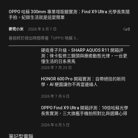
OPPO 哈蘇 300mm 專業增距鏡實測：Find X9 Ultra 光學長焦隨
手拍，紀錄生活就是這麼簡單
麥兜小米
2026 年 8 月 7 日
0
暑假終於擠出時間帶著「OPPO 哈蘇 3...
硬底骨子升級，SHARP AQUOS R11 開箱評
測：徠卡監修三鏡頭與療癒動態光律，一台更
懂生活的日系黑馬
2026 年 7 月 23 日
HONOR 600 Pro 開箱實測：自帶絕技的新同
學，AI 梗圖讓你不再當邊緣人
2026 年 7 月 6 日
OPPO Find X9 Ultra 開箱評測：10倍哈蘇光學
長焦實測，三大旗艦手機拍照對比與選購心得
2026 年 6 月 5 日
筆記型電腦