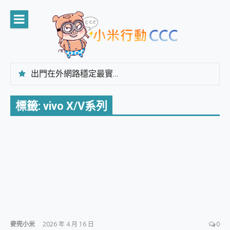
Skip
to
content
出門在外網路穩定最實在 「台灣大哥大」榮獲 4G/5G 在線率全球 NO.3 全台第一與全台六冠王實測心得，走到哪順到哪！
「AUSNAT R1 錄音卡」開箱評測~ 終結會議紀錄地獄，自動生成摘要報告，200+語言翻譯，旅遊最強搭檔。
CP 值天花板~ Bongcom BS5 足球君開箱~ 短焦投影機 3千元就能擁有！ 折扣碼在這～
標籤:
vivo X/V系列
專為 PC上的 XBOX和掌機設計的 FireCuda X1070 SSD 固態硬碟開箱 評測
台灣製攝影機在這裡，100%全無線設計 SpotCam Solo Eco 太陽能防水雲端攝影機 SpotCam Solo 3 2.5K高畫質戶外攝影機 開箱 評測
電力超超超持久 MSI 微星 Prestige 14 AI+ D3MG-031TW 14吋 開箱評價，AI輕薄商務筆電 Copilot+ PC
超懂拍、耐用 AI 街拍機~ realme 16 Pro 開箱評價~ 2 億畫素 LumaColor 影像、持久續航與 IP69K 高防護
防窺黑科技 Galaxy S26 Ultra系列保護貼怎麼選？imos AR 低反光玻璃、藍寶石鏡頭貼與軍規防摔殼完整開箱評價
AI 支付 一錶搞定大小事 Xiaomi Watch 5 開箱 評測
超驚艷 讓人一眼就愛上 LENOVO 聯想 Yoga Book 9 14吋 AI輕薄筆電 開箱 評測
美到讓人超想擁有 moto pad 60 系列 與 Moto | Swarovski razr 60 冰藍限定版本 開箱 評測
好用的 EaseUS Partition Master 讓您輕鬆的移除與格式化有防寫保護的隨身碟或SD卡
一鍵修復模糊影片、舊照的 AI 好幫手! VideoProc Converter AI 新版全解析 × 年末優惠，一篇全看懂
小朋友才做選擇 投影機 RGB藍牙音響 氛圍情境燈 我通通都要！ Starfish 2 幻彩膠囊投影機｜結合「 智慧投影 & 煥彩流動 」的沈浸式生活新體驗
麥兜小米
2026 年 4 月 16 日
0