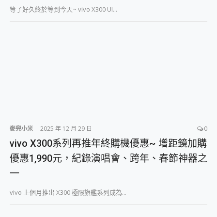
2億 APO蔡司長焦神機降臨~ vivo X200 Pro、vivo X200 就是這麼好拍
等了好久終於等到今天~ vivo X300 Ul...
EaseUS Vocal Remover 免費線上去聲器一鍵去除人聲 人聲 音樂分離 2024 消除人聲推薦
3 個超值 MHN 飛人工具分享~~ iToolab AnyGo 魔物獵人 Now飛人 ios教學 不出門也可以到處走
Locawhere AnyTo 寶可夢飛人 AnyTo 不出門也可以飛遍全世界
小體積 40000mAh 超大容量 一次充5個設備 充好充滿 CUKTECH 酷態科 300W 微型充電站 開箱 評測
97.3% 恢復率，資料救援就是這麼簡單 EaseUS Data Recovery Wizard Free 18.0.0 業界最好的資料救援軟體
磁碟系統大風吹 有了 磁碟管理程式 EaseUS Partition Master 就是這麼簡單
全新 SONY Xperia 1 VI 開箱! 相機實測! 長焦覆蓋更遠更清晰、2日長續航、頂尖影音娛樂效能~
Xiaomi 14 Ultra 開箱 評測~ 有深度的 Leica 影像旗艦手機! 加碼小旗艦 Xiaomi 14 開箱 評測
vivo TWS 3e 真無線藍牙耳機智慧降噪升級、音質明亮溫潤，並支援雙設備連接~
MSI Claw 掌機專屬配件包 來囉 完美保護 MSI Claw A1M-026TW 電競掌機
人像旗艦 vivo V30 系列 開箱 評測! 首搭蔡司光學鏡頭、攝影棚級柔光環、拍攝功能最好玩的美拍神機 vivo V30 Pro
麥兜小米
2025 年 12 月 29 日
0
多個願望一次滿足 超強散熱 微星 MSI Claw A1M-026TW 電競掌機 開箱 評測
vivo X300系列再推年終購機優惠~ 增距鏡加購
一吸完美對位 擁有超強吸力與超好用的隱磁支架 O-ONE MAG 最會吸的行動電源 開箱 評測
優惠1,990元，紀錄演唱會、跨年、春節神器之
OPPO 哈蘇 300mm 專業增距鏡實測：Find X9 Ultra 光學長焦隨手拍，紀錄生活就是這麼簡單
Motorola edge 70 pro 及 moto g37 power上市，登錄在送飛利浦氣炸鍋
一
近八千元的 Soundcore Liberty 5 Pro Max，有螢幕的耳機會是智商稅嗎?
ASUS Pad 全面應援 Me Time，加碼愛奇藝黃金雙周卡體驗，專案價最低 NT$0 起
vivo 上個月推出 X300 極限旗艦系列成為...