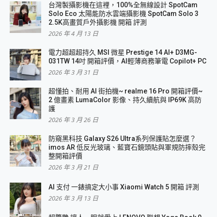
台灣製攝影機在這裡，100%全無線設計 SpotCam
Solo Eco 太陽能防水雲端攝影機 SpotCam Solo 3
2.5K高畫質戶外攝影機 開箱 評測
2026 年 4 月 13 日
電力超超超持久 MSI 微星 Prestige 14 AI+ D3MG-
031TW 14吋 開箱評價，AI輕薄商務筆電 Copilot+ PC
2026 年 3 月 31 日
超懂拍、耐用 AI 街拍機~ realme 16 Pro 開箱評價~
2 億畫素 LumaColor 影像、持久續航與 IP69K 高防
護
2026 年 3 月 26 日
防窺黑科技 Galaxy S26 Ultra系列保護貼怎麼選？
imos AR 低反光玻璃、藍寶石鏡頭貼與軍規防摔殼完
整開箱評價
2026 年 3 月 21 日
AI 支付 一錶搞定大小事 Xiaomi Watch 5 開箱 評測
2026 年 3 月 13 日