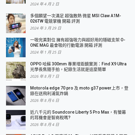
2024 年 4 月 2 日
多個願望一次滿足 超強散熱 微星 MSI Claw A1M-
026TW 電競掌機 開箱 評測
2024 年 3 月 29 日
一吸完美對位 擁有超強吸力與超好用的隱磁支架 O-
ONE MAG 最會吸的行動電源 開箱 評測
2024 年 1 月 25 日
OPPO 哈蘇 300mm 專業增距鏡實測：Find X9 Ultra
光學長焦隨手拍，紀錄生活就是這麼簡單
2026 年 8 月 7 日
Motorola edge 70 pro 及 moto g37 power上市，登
錄在送飛利浦氣炸鍋
2026 年 8 月 6 日
近八千元的 Soundcore Liberty 5 Pro Max，有螢幕
的耳機會是智商稅嗎?
2026 年 8 月 4 日