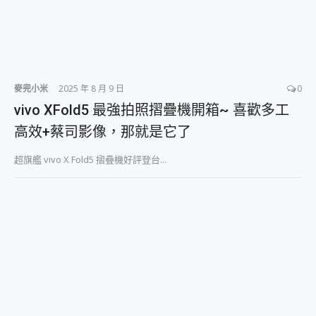
麥兜小米
2025 年 8 月 9 日
0
vivo XFold5 最強拍照摺疊機開箱~ 喜歡多工
高效+蔡司影像，那就是它了
超旗艦 vivo X Fold5 摺疊機好評登台...