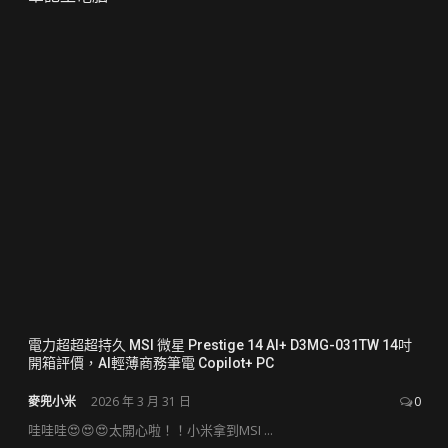
電力超超超持久 MSI 微星 Prestige 14 AI+ D3MG-031TW 14吋
開箱評價，AI輕薄商務筆電 Copilot+ PC
麥兜小米
2026 年 3 月 31 日
0
哇哇哇😍😍😍太開心啦！！小米拿到MSI ...