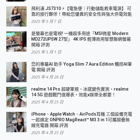
飛利浦 JS7310 ⚡【電急便｜行動儲能救車電源】 可
靠的旅行夥伴！帶給您優異的安全性與強大供電效能
2025 年 5 月 7 日
是螢幕也是電視! 一機超多用途「MSI微星 Modern
MD272UPSW 27型」 4K IPS 輕薄商用智慧聯網螢幕
開箱 評測
2025 年 5 月 1 日
您的專屬AI 助手 Yoga Slim 7 Aura Edition 觸控AI筆
電 開箱 評測
2025 年 4 月 28 日
realme 14 Pro 超硬軍規、冰感變色實測，realme
14 5G 遊戲戰鬥值爆表，效能x娛樂全都要！
2025 年 4 月 25 日
iPhone、Apple Watch、AirPods耳機 三個設備充電
一起搞定 ONPRO MagReact™ M3 3 in 1可攜摺疊無
線充電器 開箱 評測
2025 年 4 月 23 日