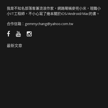
我是不知名部落客兼流浪作家，網路暱稱麥兜小米，現職小
小IT工程師，不小心寫了幾本關於iOS/Android/Mac的書。
合作信箱：
gemmychang@yahoo.com.tw
Facebook
YouTube
Instagram
粉
頻
絲
道
最新文章
團