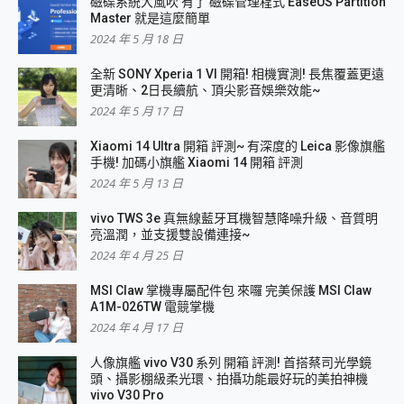
磁碟系統大風吹 有了 磁碟管理程式 EaseUS Partition
Master 就是這麼簡單
2024 年 5 月 18 日
全新 SONY Xperia 1 VI 開箱! 相機實測! 長焦覆蓋更遠
更清晰、2日長續航、頂尖影音娛樂效能~
2024 年 5 月 17 日
Xiaomi 14 Ultra 開箱 評測~ 有深度的 Leica 影像旗艦
手機! 加碼小旗艦 Xiaomi 14 開箱 評測
2024 年 5 月 13 日
vivo TWS 3e 真無線藍牙耳機智慧降噪升級、音質明
亮溫潤，並支援雙設備連接~
2024 年 4 月 25 日
MSI Claw 掌機專屬配件包 來囉 完美保護 MSI Claw
A1M-026TW 電競掌機
2024 年 4 月 17 日
人像旗艦 vivo V30 系列 開箱 評測! 首搭蔡司光學鏡
頭、攝影棚級柔光環、拍攝功能最好玩的美拍神機
vivo V30 Pro