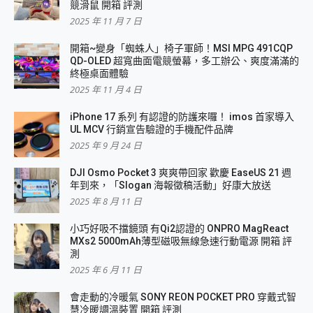
競滑鼠 開箱 評測
2025 年 11 月 7 日
開箱~變身「蜘蛛人」椅子軍師！MSI MPG 491CQP
QD-OLED 超寬曲面電競螢幕，多工辦公、爽度滿滿的
終極桌面體驗
2025 年 11 月 4 日
iPhone 17 系列 有認證的防護來囉！ imos 首家導入
UL MCV 行銷宣告驗證的手機配件品牌
2025 年 9 月 24 日
DJI Osmo Pocket 3 爽爽帶回家 歡慶 EaseUS 21 週
年到來，「Slogan 海報徵稿活動」好康大放送
2025 年 8 月 11 日
小巧好吸不擋鏡頭 有Qi2認證的 ONPRO MagReact
MXs2 5000mAh薄型磁吸無線急速行動電源 開箱 評
測
2025 年 6 月 11 日
會走動的冷暖氣 SONY REON POCKET PRO 穿戴式智
慧冷暖調溫裝置 開箱 評測