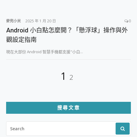
麥兜小米
2025 年 1 月 20 日
0
Android 小白點怎麼開？「懸浮球」操作與外
觀設定指南
現在大部份 Android 智慧手機都支援"小白...
文
Page
Page
1
2
章
分
頁
搜尋文章
SEARCH
FOR: