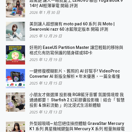
超驚艷 讓人一眼就愛上 LENOVO 聯想 Yoga Book 9
14吋 AI輕薄筆電 開箱 評測
2026 年 1 月 30 日
美到讓人超想擁有 moto pad 60 系列 與 Moto |
Swarovski razr 60 冰藍限定版本 開箱 評測
2025 年 12 月 29 日
好用的 EaseUS Partition Master 讓您輕鬆的移除與
格式化有防寫保護的隨身碟或SD卡
2025 年 12 月 19 日
一鍵修復模糊影片、舊照的 AI 好幫手! VideoProc
Converter AI 新版全解析 × 年末優惠，一篇全看懂
2025 年 12 月 15 日
小朋友才做選擇 投影機 RGB藍牙音響 氛圍情境燈 我
通通都要！ Starfish 2 幻彩膠囊投影機｜結合「 智慧
投影 & 煥彩流動 」的沈浸式生活新體驗
2025 年 12 月 13 日
外型超吸晴~ 給您絕佳操控體驗 GravaStar Mercury
K1 系列 異星機械鍵盤與 Mercury X 系列 輕量無線電