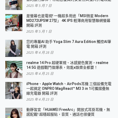
2025 年 5 月 7 日
是螢幕也是電視! 一機超多用途「MSI微星 Modern
MD272UPSW 27型」 4K IPS 輕薄商用智慧聯網螢幕
開箱 評測
2025 年 5 月 1 日
您的專屬AI 助手 Yoga Slim 7 Aura Edition 觸控AI筆
電 開箱 評測
2025 年 4 月 28 日
realme 14 Pro 超硬軍規、冰感變色實測，realme
14 5G 遊戲戰鬥值爆表，效能x娛樂全都要！
2025 年 4 月 25 日
iPhone、Apple Watch、AirPods耳機 三個設備充電
一起搞定 ONPRO MagReact™ M3 3 in 1可攜摺疊無
線充電器 開箱 評測
2025 年 4 月 23 日
動靜皆宜「HUAWEI FreeArc」開放式耳掛耳機，無
感配戴! 超穩超服貼，音質、通話也很優質