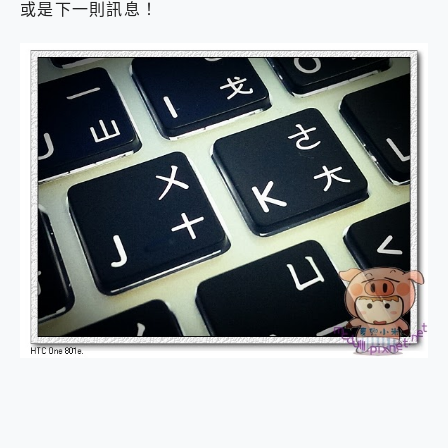
外型超吸晴~ 給您絕佳操控體驗 GravaStar Mercury K1 系列 異星機械鍵盤與 Mercury X 系列 輕量無線電競滑鼠 開箱 評測
或是下一則訊息！
開箱~變身「蜘蛛人」椅子軍師！MSI MPG 491CQP QD-OLED 超寬曲面電競螢幕，多工辦公、爽度滿滿的終極桌面體驗
iPhone 17 系列 有認證的防護來囉！ imos 首家導入 UL MCV 行銷宣告驗證的手機配件品牌
DJI Osmo Pocket 3 爽爽帶回家 歡慶 EaseUS 21 週年到來，「Slogan 海報徵稿活動」好康大放送
小巧好吸不擋鏡頭 有Qi2認證的 ONPRO MagReact MXs2 5000mAh薄型磁吸無線急速行動電源 開箱 評測
會走動的冷暖氣 SONY REON POCKET PRO 穿戴式智慧冷暖調溫裝置 開箱 評測
寶可夢飛人外掛iToolab AnyGo全新升級，GO Fest 五折優惠嗨翻天！支援 iOS/Android！
百倍變焦實測~ vivo X200 Pro 與 S25 Ultra 誰能滿足全場景拍攝需求？
超好用的 PLAUD NotePin AI 智慧錄音膠囊~ 您的AI 秘書已上線 每月免費送你 300分鐘轉寫
COMPUTEX 2025 來囉！AGI亞奇雷 AI・Gaming・創作儲存方案登場，趕快來AGI亞奇雷挑戰任務抽 PS5！
自帶線的 有線無線都能充 ONPRO MagReact M5 10000mAh 5合1 磁吸無線急速行動電源 開箱 評測
飛利浦 JS7310 ⚡【電急便｜行動儲能救車電源】 可靠的旅行夥伴！帶給您優異的安全性與強大供電效能
是螢幕也是電視! 一機超多用途「MSI微星 Modern MD272UPSW 27型」 4K IPS 輕薄商用智慧聯網螢幕 開箱 評測
您的專屬AI 助手 Yoga Slim 7 Aura Edition 觸控AI筆電 開箱 評測
realme 14 Pro 超硬軍規、冰感變色實測，realme 14 5G 遊戲戰鬥值爆表，效能x娛樂全都要！
iPhone、Apple Watch、AirPods耳機 三個設備充電一起搞定 ONPRO MagReact™ M3 3 in 1可攜摺疊無線充電器 開箱 評測
動靜皆宜「HUAWEI FreeArc」開放式耳掛耳機，無感配戴! 超穩超服貼，音質、通話也很優質
好玩好拍 vivo V50 ~ 口袋裡的 Zeiss 潮流攝影棚!
25種洗烘模式一機搞定! Roborock 衣莉莎白 H1 Neo分子篩洗脫烘 AI 滾筒洗衣機
給 MSI Claw 系列電競掌機 最完美的家 MSI Nest Docking Station 掌機專屬擴充底座 開箱 評測
B&O 精品級音響! Home+ 中嘉寬頻 SoundBox 劇院串流盒 開箱 評測