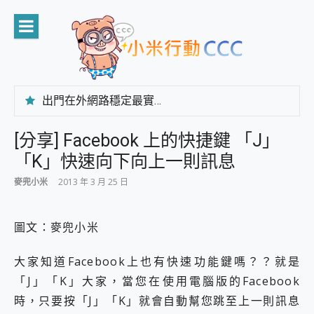
Skip
to
content
出門在外網路穩定最實在 「台灣大哥大」榮獲 4G/5G 在線率全球 NO.3 全台第一與全台六冠王實測心得，走到哪順到哪！
「AUSNAT R1 錄音卡」開箱評測~ 終結會議紀錄地獄，自動生成摘要報告，200+語言翻譯，旅遊最強搭檔。
CP 值天花板~ Bongcom BS5 足球君開箱~ 短焦投影機 3千元就能擁有！ 折扣碼在這～
[分享] Facebook 上的快捷鍵 「J」
專為 PC上的 XBOX和掌機設計的 FireCuda X1070 SSD 固態硬碟開箱 評測
「K」快速向下向上一則訊息
台灣製攝影機在這裡，100%全無線設計 SpotCam Solo Eco 太陽能防水雲端攝影機 SpotCam Solo 3 2.5K高畫質戶外攝影機 開箱 評測
電力超超超持久 MSI 微星 Prestige 14 AI+ D3MG-031TW 14吋 開箱評價，AI輕薄商務筆電 Copilot+ PC
麥兜小米
2013 年 3 月 25 日
超懂拍、耐用 AI 街拍機~ realme 16 Pro 開箱評價~ 2 億畫素 LumaColor 影像、持久續航與 IP69K 高防護
防窺黑科技 Galaxy S26 Ultra系列保護貼怎麼選？imos AR 低反光玻璃、藍寶石鏡頭貼與軍規防摔殼完整開箱評價
AI 支付 一錶搞定大小事 Xiaomi Watch 5 開箱 評測
圖文：麥兜小米
超驚艷 讓人一眼就愛上 LENOVO 聯想 Yoga Book 9 14吋 AI輕薄筆電 開箱 評測
美到讓人超想擁有 moto pad 60 系列 與 Moto | Swarovski razr 60 冰藍限定版本 開箱 評測
大家知道Facebook上也有快速功能鍵嗎？？就是
好用的 EaseUS Partition Master 讓您輕鬆的移除與格式化有防寫保護的隨身碟或SD卡
「J」「K」大家，當您在使用電腦版的Facebook
一鍵修復模糊影片、舊照的 AI 好幫手! VideoProc Converter AI 新版全解析 × 年末優惠，一篇全看懂
時，只要按「J」「K」就會自動幫您跳至上一則訊息
小朋友才做選擇 投影機 RGB藍牙音響 氛圍情境燈 我通通都要！ Starfish 2 幻彩膠囊投影機｜結合「 智慧投影 & 煥彩流動 」的沈浸式生活新體驗