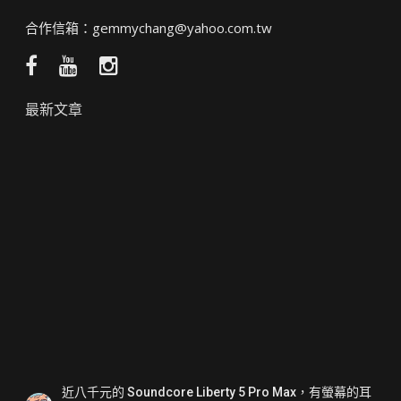
合作信箱：
gemmychang@yahoo.com.tw
Facebook
YouTube
Instagram
粉
頻
絲
道
最新文章
團
近八千元的 Soundcore Liberty 5 Pro Max，有螢幕的耳