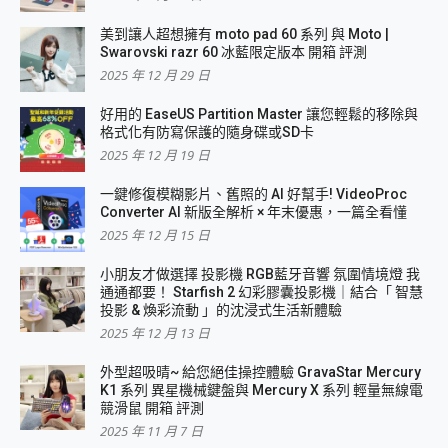
美到讓人超想擁有 moto pad 60 系列 與 Moto |
Swarovski razr 60 冰藍限定版本 開箱 評測
2025 年 12 月 29 日
好用的 EaseUS Partition Master 讓您輕鬆的移除與
格式化有防寫保護的隨身碟或SD卡
2025 年 12 月 19 日
一鍵修復模糊影片、舊照的 AI 好幫手! VideoProc
Converter AI 新版全解析 × 年末優惠，一篇全看懂
2025 年 12 月 15 日
小朋友才做選擇 投影機 RGB藍牙音響 氛圍情境燈 我
通通都要！ Starfish 2 幻彩膠囊投影機｜結合「 智慧
投影 & 煥彩流動 」的沈浸式生活新體驗
2025 年 12 月 13 日
外型超吸晴~ 給您絕佳操控體驗 GravaStar Mercury
K1 系列 異星機械鍵盤與 Mercury X 系列 輕量無線電
競滑鼠 開箱 評測
2025 年 11 月 7 日