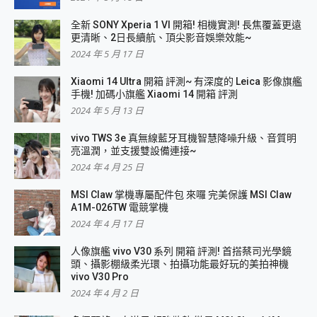
全新 SONY Xperia 1 VI 開箱! 相機實測! 長焦覆蓋更遠
更清晰、2日長續航、頂尖影音娛樂效能~
2024 年 5 月 17 日
Xiaomi 14 Ultra 開箱 評測~ 有深度的 Leica 影像旗艦
手機! 加碼小旗艦 Xiaomi 14 開箱 評測
2024 年 5 月 13 日
vivo TWS 3e 真無線藍牙耳機智慧降噪升級、音質明
亮溫潤，並支援雙設備連接~
2024 年 4 月 25 日
MSI Claw 掌機專屬配件包 來囉 完美保護 MSI Claw
A1M-026TW 電競掌機
2024 年 4 月 17 日
人像旗艦 vivo V30 系列 開箱 評測! 首搭蔡司光學鏡
頭、攝影棚級柔光環、拍攝功能最好玩的美拍神機
vivo V30 Pro
2024 年 4 月 2 日