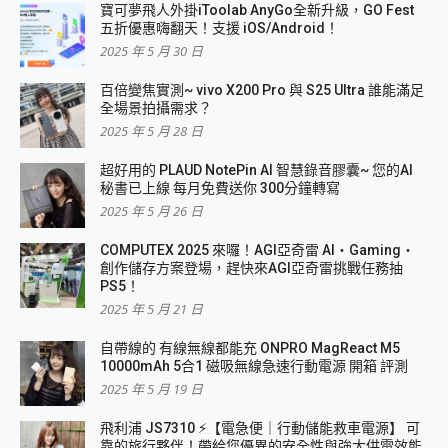
寶可夢飛人外掛iToolab AnyGo全新升級，GO Fest
五折優惠嗨翻天！支援 iOS/Android！
2025 年 5 月 30 日
百倍變焦實測~ vivo X200 Pro 與 S25 Ultra 誰能滿足
全場景拍攝需求？
2025 年 5 月 28 日
超好用的 PLAUD NotePin AI 智慧錄音膠囊~ 您的AI
秘書已上線 每月免費送你 300分鐘轉寫
2025 年 5 月 26 日
COMPUTEX 2025 來囉！AGI亞奇雷 AI・Gaming・
創作儲存方案登場，趕快來AGI亞奇雷挑戰任務抽
PS5！
2025 年 5 月 21 日
自帶線的 有線無線都能充 ONPRO MagReact M5
10000mAh 5合1 磁吸無線急速行動電源 開箱 評測
2025 年 5 月 19 日
飛利浦 JS7310 ⚡【電急便｜行動儲能救車電源】 可
靠的旅行夥伴！帶給您優異的安全性與強大供電效能