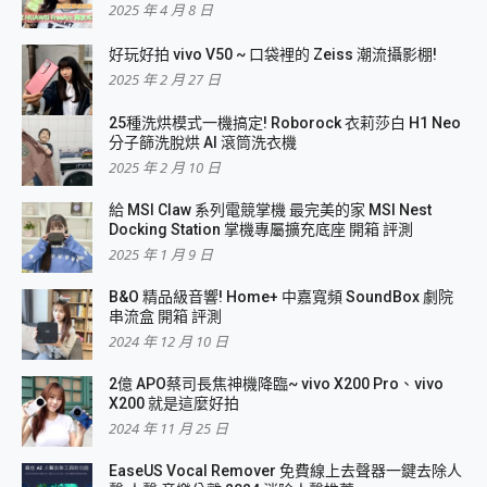
2025 年 4 月 8 日
好玩好拍 vivo V50 ~ 口袋裡的 Zeiss 潮流攝影棚!
2025 年 2 月 27 日
25種洗烘模式一機搞定! Roborock 衣莉莎白 H1 Neo
分子篩洗脫烘 AI 滾筒洗衣機
2025 年 2 月 10 日
給 MSI Claw 系列電競掌機 最完美的家 MSI Nest
Docking Station 掌機專屬擴充底座 開箱 評測
2025 年 1 月 9 日
B&O 精品級音響! Home+ 中嘉寬頻 SoundBox 劇院
串流盒 開箱 評測
2024 年 12 月 10 日
2億 APO蔡司長焦神機降臨~ vivo X200 Pro、vivo
X200 就是這麼好拍
2024 年 11 月 25 日
EaseUS Vocal Remover 免費線上去聲器一鍵去除人