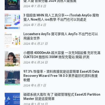
聲 人聲 音樂分離 2024 消除人聲推薦
2024 年 7 月 8 日
3 個超值 MHN 飛人工具分享~~ iToolab AnyGo 魔物
獵人 Now飛人 ios教學 不出門也可以到處走
2024 年 7 月 4 日
Locawhere AnyTo 寶可夢飛人 AnyTo 不出門也可以
飛遍全世界
2024 年 6 月 27 日
小體積 40000mAh 超大容量 一次充5個設備 充好充滿
CUKTECH 酷態科 300W 微型充電站 開箱 評測
2024 年 6 月 24 日
97.3% 恢復率，資料救援就是這麼簡單 EaseUS Data
Recovery Wizard Free 18.0.0 業界最好的資料救援
軟體
2024 年 6 月 7 日
磁碟系統大風吹 有了 磁碟管理程式 EaseUS Partition
Master 就是這麼簡單
2024 年 5 月 18 日