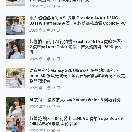
2026 年 4 月 13 日
電力超超超持久 MSI 微星 Prestige 14 AI+ D3MG-
031TW 14吋 開箱評價，AI輕薄商務筆電 Copilot+ PC
2026 年 3 月 31 日
超懂拍、耐用 AI 街拍機~ realme 16 Pro 開箱評價~
2 億畫素 LumaColor 影像、持久續航與 IP69K 高防
護
2026 年 3 月 26 日
防窺黑科技 Galaxy S26 Ultra系列保護貼怎麼選？
imos AR 低反光玻璃、藍寶石鏡頭貼與軍規防摔殼完
整開箱評價
2026 年 3 月 21 日
AI 支付 一錶搞定大小事 Xiaomi Watch 5 開箱 評測
2026 年 3 月 13 日
超驚艷 讓人一眼就愛上 LENOVO 聯想 Yoga Book 9
14吋 AI輕薄筆電 開箱 評測
2026 年 1 月 30 日