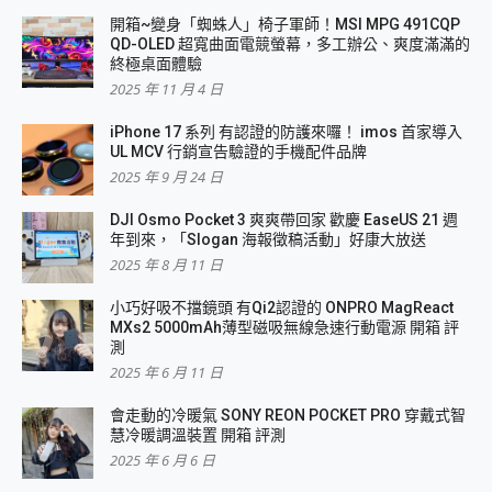
開箱~變身「蜘蛛人」椅子軍師！MSI MPG 491CQP
QD-OLED 超寬曲面電競螢幕，多工辦公、爽度滿滿的
終極桌面體驗
2025 年 11 月 4 日
iPhone 17 系列 有認證的防護來囉！ imos 首家導入
UL MCV 行銷宣告驗證的手機配件品牌
2025 年 9 月 24 日
DJI Osmo Pocket 3 爽爽帶回家 歡慶 EaseUS 21 週
年到來，「Slogan 海報徵稿活動」好康大放送
2025 年 8 月 11 日
小巧好吸不擋鏡頭 有Qi2認證的 ONPRO MagReact
MXs2 5000mAh薄型磁吸無線急速行動電源 開箱 評
測
2025 年 6 月 11 日
會走動的冷暖氣 SONY REON POCKET PRO 穿戴式智
慧冷暖調溫裝置 開箱 評測
2025 年 6 月 6 日