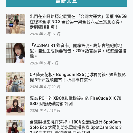
最新文章
出門在外網路穩定最實在 「台灣大哥大」榮獲 4G/5G
在線率全球 NO.3 全台第一與全台六冠王實測心得，
走到哪順到哪！
2026 年 7 月 31 日
「AUSNAT R1 錄音卡」開箱評測~ 終結會議紀錄地
獄，自動生成摘要報告，200+語言翻譯，旅遊最強搭
檔。
2026 年 5 月 7 日
CP 值天花板~ Bongcom BS5 足球君開箱~ 短焦投影
機 3千元就能擁有！ 折扣碼在這～
2026 年 4 月 23 日
專為 PC上的 XBOX和掌機設計的 FireCuda X1070
SSD 固態硬碟開箱 評測
2026 年 4 月 16 日
台灣製攝影機在這裡，100%全無線設計 SpotCam
Solo Eco 太陽能防水雲端攝影機 SpotCam Solo 3
2.5K高畫質戶外攝影機 開箱 評測