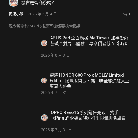
機會是智商稅嗎?
麥兜小米
2026 年 8 月 4 日
0
現今萬物皆 AI，包括連耳機都要搶當貼身...
ASUS Pad 全面應援 Me Time，加碼愛奇
藝黃金雙周卡體驗，專案價最低 NT$0 起
2026 年 8 月 3 日
榮耀 HONOR 600 Pro x MOLLY Limited
Edition 限量版開賣，攜手味全龍進駐大巨
蛋萬人盛典
2026 年 7 月 31 日
OPPO Reno16 系列銷售亮眼，攜手
《Pingu™企鵝家族》推出限量聯名周邊
2026 年 7 月 31 日