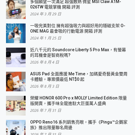
多個願望一次滿足 超強散熱 微星 MSI Claw A1M-
026TW 電競掌機 開箱 評測
2024 年 3 月 29 日
一吸完美對位 擁有超強吸力與超好用的隱磁支架 O-
ONE MAG 最會吸的行動電源 開箱 評測
2024 年 1 月 25 日
近八千元的 Soundcore Liberty 5 Pro Max，有螢幕
的耳機會是智商稅嗎?
2026 年 8 月 4 日
ASUS Pad 全面應援 Me Time，加碼愛奇藝黃金雙周
卡體驗，專案價最低 NT$0 起
2026 年 8 月 3 日
榮耀 HONOR 600 Pro x MOLLY Limited Edition 限量
版開賣，攜手味全龍進駐大巨蛋萬人盛典
2026 年 7 月 31 日
OPPO Reno16 系列銷售亮眼，攜手《Pingu™企鵝家
族》推出限量聯名周邊
2026 年 7 月 31 日