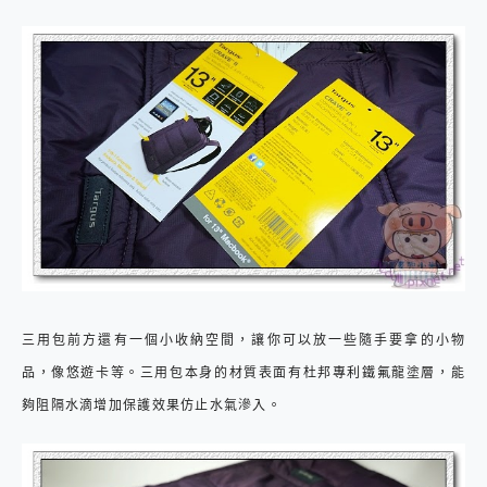
三用包前方還有一個小收納空間，讓你可以放一些隨手要拿的小物
品，像悠遊卡等。三用包本身的材質表面有杜邦專利鐵氟龍塗層，能
夠阻隔水滴增加保護效果仿止水氣滲入。