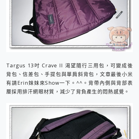
2億 APO蔡司長焦神機降臨~ vivo X200 Pro、vivo X200 就是這麼好拍
EaseUS Vocal Remover 免費線上去聲器一鍵去除人聲 人聲 音樂分離 2024 消除人聲推薦
3 個超值 MHN 飛人工具分享~~ iToolab AnyGo 魔物獵人 Now飛人 ios教學 不出門也可以到處走
Locawhere AnyTo 寶可夢飛人 AnyTo 不出門也可以飛遍全世界
小體積 40000mAh 超大容量 一次充5個設備 充好充滿 CUKTECH 酷態科 300W 微型充電站 開箱 評測
97.3% 恢復率，資料救援就是這麼簡單 EaseUS Data Recovery Wizard Free 18.0.0 業界最好的資料救援軟體
磁碟系統大風吹 有了 磁碟管理程式 EaseUS Partition Master 就是這麼簡單
全新 SONY Xperia 1 VI 開箱! 相機實測! 長焦覆蓋更遠更清晰、2日長續航、頂尖影音娛樂效能~
Xiaomi 14 Ultra 開箱 評測~ 有深度的 Leica 影像旗艦手機! 加碼小旗艦 Xiaomi 14 開箱 評測
Targus 13吋 Crave II 渴望隨行三用包，可變成後
vivo TWS 3e 真無線藍牙耳機智慧降噪升級、音質明亮溫潤，並支援雙設備連接~
MSI Claw 掌機專屬配件包 來囉 完美保護 MSI Claw A1M-026TW 電競掌機
背包、信差包、手提包與單肩斜背包，文章最後小米
人像旗艦 vivo V30 系列 開箱 評測! 首搭蔡司光學鏡頭、攝影棚級柔光環、拍攝功能最好玩的美拍神機 vivo V30 Pro
有請Erin妹妹來Show一下。^^。背帶內側與背部表
多個願望一次滿足 超強散熱 微星 MSI Claw A1M-026TW 電競掌機 開箱 評測
層採用排汗網眼材質，減少了背負產生的悶熱感覺。
一吸完美對位 擁有超強吸力與超好用的隱磁支架 O-ONE MAG 最會吸的行動電源 開箱 評測
Motorola edge 70 pro 及 moto g37 power上市，登錄在送飛利浦氣炸鍋
近八千元的 Soundcore Liberty 5 Pro Max，有螢幕的耳機會是智商稅嗎?
ASUS Pad 全面應援 Me Time，加碼愛奇藝黃金雙周卡體驗，專案價最低 NT$0 起
榮耀 HONOR 600 Pro x MOLLY Limited Edition 限量版開賣，攜手味全龍進駐大巨蛋萬人盛典