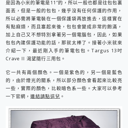
外型超吸晴~ 給您絕佳操控體驗 GravaStar Mercury K1 系列 異星機械鍵盤與 Mercury X 系列 輕量無線電競滑鼠 開箱 評測
是因為小米的筆電是11″的，所以一般也都是往包包裏
開箱~變身「蜘蛛人」椅子軍師！MSI MPG 491CQP QD-OLED 超寬曲面電競螢幕，多工辦公、爽度滿滿的終極桌面體驗
面丟，但是一般的包包，幾乎沒有任何保護的作用，
iPhone 17 系列 有認證的防護來囉！ imos 首家導入 UL MCV 行銷宣告驗證的手機配件品牌
所以必需將筆電裝在一個保護袋再放進去，這樣實在
DJI Osmo Pocket 3 爽爽帶回家 歡慶 EaseUS 21 週年到來，「Slogan 海報徵稿活動」好康大放送
有點麻煩，而且塞起來後，包包會變成非常的飽滿，
小巧好吸不擋鏡頭 有Qi2認證的 ONPRO MagReact MXs2 5000mAh薄型磁吸無線急速行動電源 開箱 評測
會走動的冷暖氣 SONY REON POCKET PRO 穿戴式智慧冷暖調溫裝置 開箱 評測
加上自己又不想特別拿著另一個電腦包，因此，如果
寶可夢飛人外掛iToolab AnyGo全新升級，GO Fest 五折優惠嗨翻天！支援 iOS/Android！
包包內建保護功能的話，那就太棒了。接著小米就來
百倍變焦實測~ vivo X200 Pro 與 S25 Ultra 誰能滿足全場景拍攝需求？
介紹一下，最近剛入手的筆電包包。Targus 13吋
超好用的 PLAUD NotePin AI 智慧錄音膠囊~ 您的AI 秘書已上線 每月免費送你 300分鐘轉寫
COMPUTEX 2025 來囉！AGI亞奇雷 AI・Gaming・創作儲存方案登場，趕快來AGI亞奇雷挑戰任務抽 PS5！
Crave II 渴望隨行三用包。
自帶線的 有線無線都能充 ONPRO MagReact M5 10000mAh 5合1 磁吸無線急速行動電源 開箱 評測
飛利浦 JS7310 ⚡【電急便｜行動儲能救車電源】 可靠的旅行夥伴！帶給您優異的安全性與強大供電效能
它一共有兩個顏色。一個是紫色的，另一個是藍色
是螢幕也是電視! 一機超多用途「MSI微星 Modern MD272UPSW 27型」 4K IPS 輕薄商用智慧聯網螢幕 開箱 評測
的，由於燈光的關系，所以部分顏色會看起來比較亮
您的專屬AI 助手 Yoga Slim 7 Aura Edition 觸控AI筆電 開箱 評測
一些，實際的顏色，比較暗色系一些。大家可以參考
realme 14 Pro 超硬軍規、冰感變色實測，realme 14 5G 遊戲戰鬥值爆表，效能x娛樂全都要！
iPhone、Apple Watch、AirPods耳機 三個設備充電一起搞定 ONPRO MagReact™ M3 3 in 1可攜摺疊無線充電器 開箱 評測
一下官網，
連結請點這兒
。
動靜皆宜「HUAWEI FreeArc」開放式耳掛耳機，無感配戴! 超穩超服貼，音質、通話也很優質
好玩好拍 vivo V50 ~ 口袋裡的 Zeiss 潮流攝影棚!
25種洗烘模式一機搞定! Roborock 衣莉莎白 H1 Neo分子篩洗脫烘 AI 滾筒洗衣機
給 MSI Claw 系列電競掌機 最完美的家 MSI Nest Docking Station 掌機專屬擴充底座 開箱 評測
B&O 精品級音響! Home+ 中嘉寬頻 SoundBox 劇院串流盒 開箱 評測