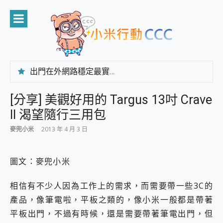
Skip
to
content
出門在外網路穩定最實在 「台灣大哥大」榮獲 4G/5G 在線率全球 NO.3 全台第一與全台六冠王實測心得，走到哪順到哪！
「AUSNAT R1 錄音卡」開箱評測~ 終結會議紀錄地獄，自動生成摘要報告，200+語言翻譯，旅遊最強搭檔。
CP 值天花板~ Bongcom BS5 足球君開箱~ 短焦投影機 3千元就能擁有！ 折扣碼在這～
[分享] 美觀好用的 Targus 13吋 Crave
專為 PC上的 XBOX和掌機設計的 FireCuda X1070 SSD 固態硬碟開箱 評測
II 渴望隨行三用包
台灣製攝影機在這裡，100%全無線設計 SpotCam Solo Eco 太陽能防水雲端攝影機 SpotCam Solo 3 2.5K高畫質戶外攝影機 開箱 評測
電力超超超持久 MSI 微星 Prestige 14 AI+ D3MG-031TW 14吋 開箱評價，AI輕薄商務筆電 Copilot+ PC
麥兜小米
2013 年 4 月 3 日
超懂拍、耐用 AI 街拍機~ realme 16 Pro 開箱評價~ 2 億畫素 LumaColor 影像、持久續航與 IP69K 高防護
防窺黑科技 Galaxy S26 Ultra系列保護貼怎麼選？imos AR 低反光玻璃、藍寶石鏡頭貼與軍規防摔殼完整開箱評價
AI 支付 一錶搞定大小事 Xiaomi Watch 5 開箱 評測
圖文：麥兜小米
超驚艷 讓人一眼就愛上 LENOVO 聯想 Yoga Book 9 14吋 AI輕薄筆電 開箱 評測
美到讓人超想擁有 moto pad 60 系列 與 Moto | Swarovski razr 60 冰藍限定版本 開箱 評測
相信有不少人因為工作上的需求，而需要帶一些3C的
好用的 EaseUS Partition Master 讓您輕鬆的移除與格式化有防寫保護的隨身碟或SD卡
產品，像筆電啦，平板之類的，像小米一般都是帶著
一鍵修復模糊影片、舊照的 AI 好幫手! VideoProc Converter AI 新版全解析 × 年末優惠，一篇全看懂
平板出門，不過有時候，還是需要帶著筆電出門，但
小朋友才做選擇 投影機 RGB藍牙音響 氛圍情境燈 我通通都要！ Starfish 2 幻彩膠囊投影機｜結合「 智慧投影 & 煥彩流動 」的沈浸式生活新體驗