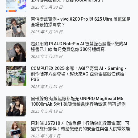
2025 年 5 月 30 日
百倍變焦實測~ vivo X200 Pro 與 S25 Ultra 誰能滿足
全場景拍攝需求？
2025 年 5 月 28 日
超好用的 PLAUD NotePin AI 智慧錄音膠囊~ 您的AI
秘書已上線 每月免費送你 300分鐘轉寫
2025 年 5 月 26 日
COMPUTEX 2025 來囉！AGI亞奇雷 AI・Gaming・
創作儲存方案登場，趕快來AGI亞奇雷挑戰任務抽
PS5！
2025 年 5 月 21 日
自帶線的 有線無線都能充 ONPRO MagReact M5
10000mAh 5合1 磁吸無線急速行動電源 開箱 評測
2025 年 5 月 19 日
飛利浦 JS7310 ⚡【電急便｜行動儲能救車電源】 可
靠的旅行夥伴！帶給您優異的安全性與強大供電效能
2025 年 5 月 7 日