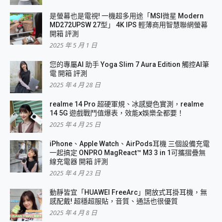
是螢幕也是電視! 一機超多用途「MSI微星 Modern
MD272UPSW 27型」 4K IPS 輕薄商用智慧聯網螢幕
開箱 評測
2025 年 5 月 1 日
您的專屬AI 助手 Yoga Slim 7 Aura Edition 觸控AI筆
電 開箱 評測
2025 年 4 月 28 日
realme 14 Pro 超硬軍規、冰感變色實測，realme
14 5G 遊戲戰鬥值爆表，效能x娛樂全都要！
2025 年 4 月 25 日
iPhone、Apple Watch、AirPods耳機 三個設備充電
一起搞定 ONPRO MagReact™ M3 3 in 1可攜摺疊無
線充電器 開箱 評測
2025 年 4 月 23 日
動靜皆宜「HUAWEI FreeArc」開放式耳掛耳機，無
感配戴! 超穩超服貼，音質、通話也很優質
2025 年 4 月 8 日