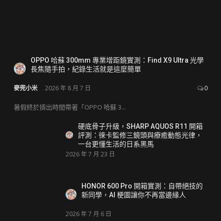
OPPO 哈蘇 300mm 專業增距鏡實測：Find X9 Ultra 光學
長焦隨手拍，紀錄生活就是這麼簡單
麥兜小米
2026 年 8 月 7 日
0
暑假終於擠出時間帶著「OPPO 哈蘇 3...
硬底骨子升級，SHARP AQUOS R11 開箱
評測：徠卡監修三鏡頭與療癒動態光律，
一台更懂生活的日系黑馬
2026 年 7 月 23 日
HONOR 600 Pro 開箱實測：自帶絕技的
新同學，AI 梗圖讓你不再當邊緣人
2026 年 7 月 6 日