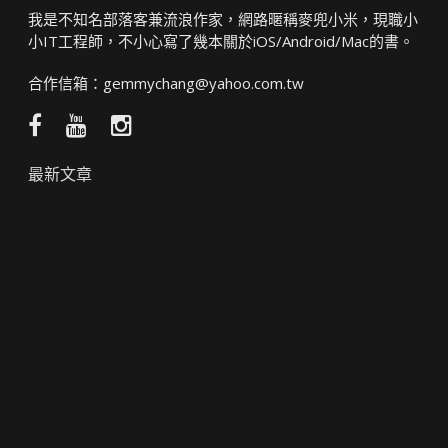
我是不知名部落客兼流浪作家，網路暱稱麥兜小米，現職小
小IT工程師，不小心寫了幾本關於iOS/Android/Mac的書。
合作信箱：
gemmychang@yahoo.com.tw
Facebook
YouTube
Instagram
粉
頻
絲
道
最新文章
團