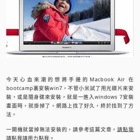
外型超吸晴~ 給您絕佳操控體驗 GravaStar Mercury K1 系列 異星機械鍵盤與 Mercury X 系列 輕量無線電競滑鼠 開箱 評測
開箱~變身「蜘蛛人」椅子軍師！MSI MPG 491CQP QD-OLED 超寬曲面電競螢幕，多工辦公、爽度滿滿的終極桌面體驗
iPhone 17 系列 有認證的防護來囉！ imos 首家導入 UL MCV 行銷宣告驗證的手機配件品牌
DJI Osmo Pocket 3 爽爽帶回家 歡慶 EaseUS 21 週年到來，「Slogan 海報徵稿活動」好康大放送
小巧好吸不擋鏡頭 有Qi2認證的 ONPRO MagReact MXs2 5000mAh薄型磁吸無線急速行動電源 開箱 評測
會走動的冷暖氣 SONY REON POCKET PRO 穿戴式智慧冷暖調溫裝置 開箱 評測
寶可夢飛人外掛iToolab AnyGo全新升級，GO Fest 五折優惠嗨翻天！支援 iOS/Android！
百倍變焦實測~ vivo X200 Pro 與 S25 Ultra 誰能滿足全場景拍攝需求？
超好用的 PLAUD NotePin AI 智慧錄音膠囊~ 您的AI 秘書已上線 每月免費送你 300分鐘轉寫
COMPUTEX 2025 來囉！AGI亞奇雷 AI・Gaming・創作儲存方案登場，趕快來AGI亞奇雷挑戰任務抽 PS5！
自帶線的 有線無線都能充 ONPRO MagReact M5 10000mAh 5合1 磁吸無線急速行動電源 開箱 評測
飛利浦 JS7310 ⚡【電急便｜行動儲能救車電源】 可靠的旅行夥伴！帶給您優異的安全性與強大供電效能
今天心血來潮的想將手邊的Macbook Air 在
是螢幕也是電視! 一機超多用途「MSI微星 Modern MD272UPSW 27型」 4K IPS 輕薄商用智慧聯網螢幕 開箱 評測
bootcamp裏安裝win7，不管小米試了用光碟片來安
您的專屬AI 助手 Yoga Slim 7 Aura Edition 觸控AI筆電 開箱 評測
裝，或是隨身碟來安裝，就是一進入windows 7安裝
realme 14 Pro 超硬軍規、冰感變色實測，realme 14 5G 遊戲戰鬥值爆表，效能x娛樂全都要！
iPhone、Apple Watch、AirPods耳機 三個設備充電一起搞定 ONPRO MagReact™ M3 3 in 1可攜摺疊無線充電器 開箱 評測
畫面時，就掛掉了，網路上找了好久，終於找到了方
動靜皆宜「HUAWEI FreeArc」開放式耳掛耳機，無感配戴! 超穩超服貼，音質、通話也很優質
法，
好玩好拍 vivo V50 ~ 口袋裡的 Zeiss 潮流攝影棚!
25種洗烘模式一機搞定! Roborock 衣莉莎白 H1 Neo分子篩洗脫烘 AI 滾筒洗衣機
一開機就當掉無法安裝的，請參考這篇文章，
請點我
給 MSI Claw 系列電競掌機 最完美的家 MSI Nest Docking Station 掌機專屬擴充底座 開箱 評測
請點我請用力點我。
B&O 精品級音響! Home+ 中嘉寬頻 SoundBox 劇院串流盒 開箱 評測