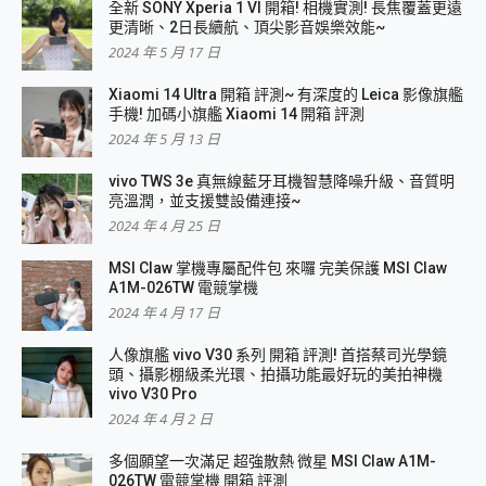
全新 SONY Xperia 1 VI 開箱! 相機實測! 長焦覆蓋更遠
更清晰、2日長續航、頂尖影音娛樂效能~
2024 年 5 月 17 日
Xiaomi 14 Ultra 開箱 評測~ 有深度的 Leica 影像旗艦
手機! 加碼小旗艦 Xiaomi 14 開箱 評測
2024 年 5 月 13 日
vivo TWS 3e 真無線藍牙耳機智慧降噪升級、音質明
亮溫潤，並支援雙設備連接~
2024 年 4 月 25 日
MSI Claw 掌機專屬配件包 來囉 完美保護 MSI Claw
A1M-026TW 電競掌機
2024 年 4 月 17 日
人像旗艦 vivo V30 系列 開箱 評測! 首搭蔡司光學鏡
頭、攝影棚級柔光環、拍攝功能最好玩的美拍神機
vivo V30 Pro
2024 年 4 月 2 日
多個願望一次滿足 超強散熱 微星 MSI Claw A1M-
026TW 電競掌機 開箱 評測