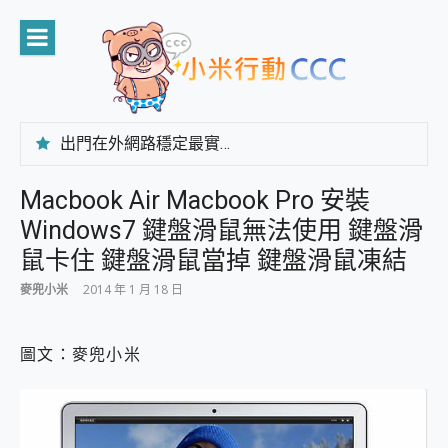
Skip
to
content
出門在外網路穩定最實在 「台灣大哥大」榮獲 4G/5G 在線率全球 NO.3 全台第一與全台六冠王實測心得，走到哪順到哪！
「AUSNAT R1 錄音卡」開箱評測~ 終結會議紀錄地獄，自動生成摘要報告，200+語言翻譯，旅遊最強搭檔。
CP 值天花板~ Bongcom BS5 足球君開箱~ 短焦投影機 3千元就能擁有！ 折扣碼在這～
Macbook Air Macbook Pro 安裝
專為 PC上的 XBOX和掌機設計的 FireCuda X1070 SSD 固態硬碟開箱 評測
Windows7 鍵盤滑鼠無法使用 鍵盤滑
台灣製攝影機在這裡，100%全無線設計 SpotCam Solo Eco 太陽能防水雲端攝影機 SpotCam Solo 3 2.5K高畫質戶外攝影機 開箱 評測
電力超超超持久 MSI 微星 Prestige 14 AI+ D3MG-031TW 14吋 開箱評價，AI輕薄商務筆電 Copilot+ PC
鼠卡住 鍵盤滑鼠當掉 鍵盤滑鼠凍結
超懂拍、耐用 AI 街拍機~ realme 16 Pro 開箱評價~ 2 億畫素 LumaColor 影像、持久續航與 IP69K 高防護
麥兜小米
2014 年 1 月 18 日
防窺黑科技 Galaxy S26 Ultra系列保護貼怎麼選？imos AR 低反光玻璃、藍寶石鏡頭貼與軍規防摔殼完整開箱評價
AI 支付 一錶搞定大小事 Xiaomi Watch 5 開箱 評測
超驚艷 讓人一眼就愛上 LENOVO 聯想 Yoga Book 9 14吋 AI輕薄筆電 開箱 評測
圖文：麥兜小米
美到讓人超想擁有 moto pad 60 系列 與 Moto | Swarovski razr 60 冰藍限定版本 開箱 評測
好用的 EaseUS Partition Master 讓您輕鬆的移除與格式化有防寫保護的隨身碟或SD卡
一鍵修復模糊影片、舊照的 AI 好幫手! VideoProc Converter AI 新版全解析 × 年末優惠，一篇全看懂
小朋友才做選擇 投影機 RGB藍牙音響 氛圍情境燈 我通通都要！ Starfish 2 幻彩膠囊投影機｜結合「 智慧投影 & 煥彩流動 」的沈浸式生活新體驗