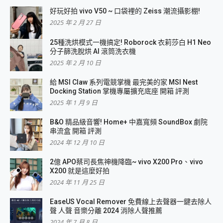
好玩好拍 vivo V50 ~ 口袋裡的 Zeiss 潮流攝影棚!
2025 年 2 月 27 日
25種洗烘模式一機搞定! Roborock 衣莉莎白 H1 Neo
分子篩洗脫烘 AI 滾筒洗衣機
2025 年 2 月 10 日
給 MSI Claw 系列電競掌機 最完美的家 MSI Nest
Docking Station 掌機專屬擴充底座 開箱 評測
2025 年 1 月 9 日
B&O 精品級音響! Home+ 中嘉寬頻 SoundBox 劇院
串流盒 開箱 評測
2024 年 12 月 10 日
2億 APO蔡司長焦神機降臨~ vivo X200 Pro、vivo
X200 就是這麼好拍
2024 年 11 月 25 日
EaseUS Vocal Remover 免費線上去聲器一鍵去除人
聲 人聲 音樂分離 2024 消除人聲推薦
2024 年 7 月 8 日