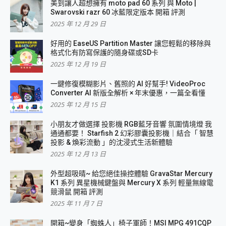
美到讓人超想擁有 moto pad 60 系列 與 Moto |
Swarovski razr 60 冰藍限定版本 開箱 評測
2025 年 12 月 29 日
好用的 EaseUS Partition Master 讓您輕鬆的移除與
格式化有防寫保護的隨身碟或SD卡
2025 年 12 月 19 日
一鍵修復模糊影片、舊照的 AI 好幫手! VideoProc
Converter AI 新版全解析 × 年末優惠，一篇全看懂
2025 年 12 月 15 日
小朋友才做選擇 投影機 RGB藍牙音響 氛圍情境燈 我
通通都要！ Starfish 2 幻彩膠囊投影機｜結合「 智慧
投影 & 煥彩流動 」的沈浸式生活新體驗
2025 年 12 月 13 日
外型超吸晴~ 給您絕佳操控體驗 GravaStar Mercury
K1 系列 異星機械鍵盤與 Mercury X 系列 輕量無線電
競滑鼠 開箱 評測
2025 年 11 月 7 日
開箱~變身「蜘蛛人」椅子軍師！MSI MPG 491CQP