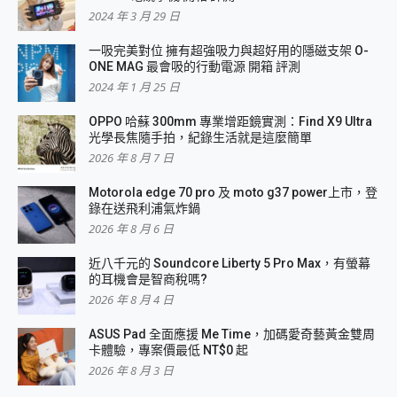
2024 年 3 月 29 日
一吸完美對位 擁有超強吸力與超好用的隱磁支架 O-
ONE MAG 最會吸的行動電源 開箱 評測
2024 年 1 月 25 日
OPPO 哈蘇 300mm 專業增距鏡實測：Find X9 Ultra
光學長焦隨手拍，紀錄生活就是這麼簡單
2026 年 8 月 7 日
Motorola edge 70 pro 及 moto g37 power上市，登
錄在送飛利浦氣炸鍋
2026 年 8 月 6 日
近八千元的 Soundcore Liberty 5 Pro Max，有螢幕
的耳機會是智商稅嗎?
2026 年 8 月 4 日
ASUS Pad 全面應援 Me Time，加碼愛奇藝黃金雙周
卡體驗，專案價最低 NT$0 起
2026 年 8 月 3 日