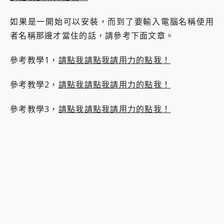
2億 APO蔡司長焦神機降臨~ vivo X200 Pro、vivo X200 就是這麼好拍
EaseUS Vocal Remover 免費線上去聲器一鍵去除人聲 人聲 音樂分離 2024 消除人聲推薦
如果是一開始可以安裝，而到了要輸入電腦名稱使用
3 個超值 MHN 飛人工具分享~~ iToolab AnyGo 魔物獵人 Now飛人 ios教學 不出門也可以到處走
者名稱那邊才當住的話，請參考下面文章。
Locawhere AnyTo 寶可夢飛人 AnyTo 不出門也可以飛遍全世界
小體積 40000mAh 超大容量 一次充5個設備 充好充滿 CUKTECH 酷態科 300W 微型充電站 開箱 評測
參考教學1，
請點我請點我請用力的點我！
97.3% 恢復率，資料救援就是這麼簡單 EaseUS Data Recovery Wizard Free 18.0.0 業界最好的資料救援軟體
磁碟系統大風吹 有了 磁碟管理程式 EaseUS Partition Master 就是這麼簡單
參考教學2，
請點我請點我請用力的點我！
全新 SONY Xperia 1 VI 開箱! 相機實測! 長焦覆蓋更遠更清晰、2日長續航、頂尖影音娛樂效能~
Xiaomi 14 Ultra 開箱 評測~ 有深度的 Leica 影像旗艦手機! 加碼小旗艦 Xiaomi 14 開箱 評測
vivo TWS 3e 真無線藍牙耳機智慧降噪升級、音質明亮溫潤，並支援雙設備連接~
參考教學3，
請點我請點我請用力的點我！
MSI Claw 掌機專屬配件包 來囉 完美保護 MSI Claw A1M-026TW 電競掌機
人像旗艦 vivo V30 系列 開箱 評測! 首搭蔡司光學鏡頭、攝影棚級柔光環、拍攝功能最好玩的美拍神機 vivo V30 Pro
多個願望一次滿足 超強散熱 微星 MSI Claw A1M-026TW 電競掌機 開箱 評測
一吸完美對位 擁有超強吸力與超好用的隱磁支架 O-ONE MAG 最會吸的行動電源 開箱 評測
OPPO 哈蘇 300mm 專業增距鏡實測：Find X9 Ultra 光學長焦隨手拍，紀錄生活就是這麼簡單
Motorola edge 70 pro 及 moto g37 power上市，登錄在送飛利浦氣炸鍋
近八千元的 Soundcore Liberty 5 Pro Max，有螢幕的耳機會是智商稅嗎?
ASUS Pad 全面應援 Me Time，加碼愛奇藝黃金雙周卡體驗，專案價最低 NT$0 起