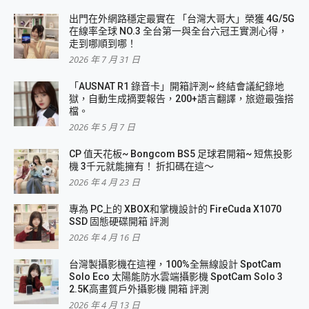
出門在外網路穩定最實在 「台灣大哥大」榮獲 4G/5G
在線率全球 NO.3 全台第一與全台六冠王實測心得，
走到哪順到哪！
2026 年 7 月 31 日
「AUSNAT R1 錄音卡」開箱評測~ 終結會議紀錄地
獄，自動生成摘要報告，200+語言翻譯，旅遊最強搭
檔。
2026 年 5 月 7 日
CP 值天花板~ Bongcom BS5 足球君開箱~ 短焦投影
機 3千元就能擁有！ 折扣碼在這～
2026 年 4 月 23 日
專為 PC上的 XBOX和掌機設計的 FireCuda X1070
SSD 固態硬碟開箱 評測
2026 年 4 月 16 日
台灣製攝影機在這裡，100%全無線設計 SpotCam
Solo Eco 太陽能防水雲端攝影機 SpotCam Solo 3
2.5K高畫質戶外攝影機 開箱 評測
2026 年 4 月 13 日