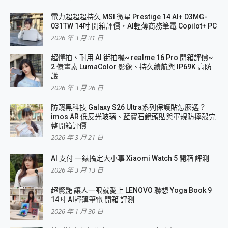
電力超超超持久 MSI 微星 Prestige 14 AI+ D3MG-
031TW 14吋 開箱評價，AI輕薄商務筆電 Copilot+ PC
2026 年 3 月 31 日
超懂拍、耐用 AI 街拍機~ realme 16 Pro 開箱評價~
2 億畫素 LumaColor 影像、持久續航與 IP69K 高防
護
2026 年 3 月 26 日
防窺黑科技 Galaxy S26 Ultra系列保護貼怎麼選？
imos AR 低反光玻璃、藍寶石鏡頭貼與軍規防摔殼完
整開箱評價
2026 年 3 月 21 日
AI 支付 一錶搞定大小事 Xiaomi Watch 5 開箱 評測
2026 年 3 月 13 日
超驚艷 讓人一眼就愛上 LENOVO 聯想 Yoga Book 9
14吋 AI輕薄筆電 開箱 評測
2026 年 1 月 30 日