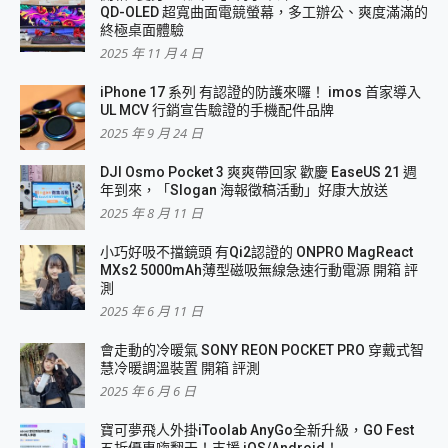
QD-OLED 超寬曲面電競螢幕，多工辦公、爽度滿滿的
終極桌面體驗
2025 年 11 月 4 日
iPhone 17 系列 有認證的防護來囉！ imos 首家導入
UL MCV 行銷宣告驗證的手機配件品牌
2025 年 9 月 24 日
DJI Osmo Pocket 3 爽爽帶回家 歡慶 EaseUS 21 週
年到來，「Slogan 海報徵稿活動」好康大放送
2025 年 8 月 11 日
小巧好吸不擋鏡頭 有Qi2認證的 ONPRO MagReact
MXs2 5000mAh薄型磁吸無線急速行動電源 開箱 評
測
2025 年 6 月 11 日
會走動的冷暖氣 SONY REON POCKET PRO 穿戴式智
慧冷暖調溫裝置 開箱 評測
2025 年 6 月 6 日
寶可夢飛人外掛iToolab AnyGo全新升級，GO Fest
五折優惠嗨翻天！支援 iOS/Android！