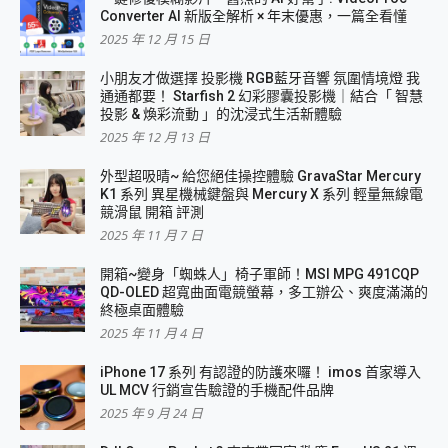
Converter AI 新版全解析 × 年末優惠，一篇全看懂
2025 年 12 月 15 日
小朋友才做選擇 投影機 RGB藍牙音響 氛圍情境燈 我
通通都要！ Starfish 2 幻彩膠囊投影機｜結合「 智慧
投影 & 煥彩流動 」的沈浸式生活新體驗
2025 年 12 月 13 日
外型超吸晴~ 給您絕佳操控體驗 GravaStar Mercury
K1 系列 異星機械鍵盤與 Mercury X 系列 輕量無線電
競滑鼠 開箱 評測
2025 年 11 月 7 日
開箱~變身「蜘蛛人」椅子軍師！MSI MPG 491CQP
QD-OLED 超寬曲面電競螢幕，多工辦公、爽度滿滿的
終極桌面體驗
2025 年 11 月 4 日
iPhone 17 系列 有認證的防護來囉！ imos 首家導入
UL MCV 行銷宣告驗證的手機配件品牌
2025 年 9 月 24 日