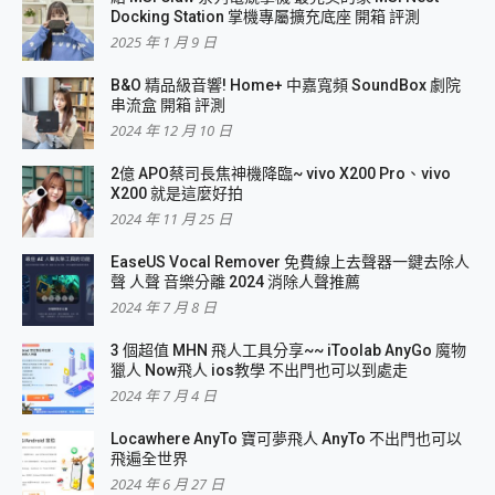
Docking Station 掌機專屬擴充底座 開箱 評測
2025 年 1 月 9 日
B&O 精品級音響! Home+ 中嘉寬頻 SoundBox 劇院
串流盒 開箱 評測
2024 年 12 月 10 日
2億 APO蔡司長焦神機降臨~ vivo X200 Pro、vivo
X200 就是這麼好拍
2024 年 11 月 25 日
EaseUS Vocal Remover 免費線上去聲器一鍵去除人
聲 人聲 音樂分離 2024 消除人聲推薦
2024 年 7 月 8 日
3 個超值 MHN 飛人工具分享~~ iToolab AnyGo 魔物
獵人 Now飛人 ios教學 不出門也可以到處走
2024 年 7 月 4 日
Locawhere AnyTo 寶可夢飛人 AnyTo 不出門也可以
飛遍全世界
2024 年 6 月 27 日