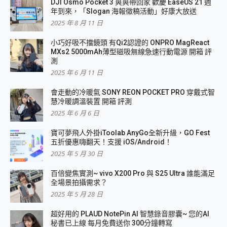
DJI Osmo Pocket 3 爽爽帶回家 歡慶 EaseUS 21 週
年到來，「Slogan 海報徵稿活動」好康大放送
2025 年 8 月 11 日
小巧好吸不擋鏡頭 有Qi2認證的 ONPRO MagReact
MXs2 5000mAh薄型磁吸無線急速行動電源 開箱 評
測
2025 年 6 月 11 日
會走動的冷暖氣 SONY REON POCKET PRO 穿戴式智
慧冷暖調溫裝置 開箱 評測
2025 年 6 月 6 日
寶可夢飛人外掛iToolab AnyGo全新升級，GO Fest
五折優惠嗨翻天！支援 iOS/Android！
2025 年 5 月 30 日
百倍變焦實測~ vivo X200 Pro 與 S25 Ultra 誰能滿足
全場景拍攝需求？
2025 年 5 月 28 日
超好用的 PLAUD NotePin AI 智慧錄音膠囊~ 您的AI
秘書已上線 每月免費送你 300分鐘轉寫