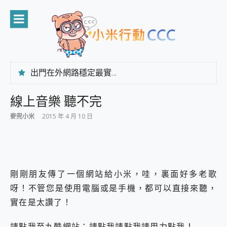
Skip
to
content
出門在外網路穩定最實在 「台灣大哥大」榮獲 4G/5G 在線率全球 NO.3 全台第一與全台六冠王實測心得，走到哪順到哪！
「AUSNAT R1 錄音卡」開箱評測~ 終結會議紀錄地獄，自動生成摘要報告，200+語言翻譯，旅遊最強搭檔。
CP 值天花板~ Bongcom BS5 足球君開箱~ 短焦投影機 3千元就能擁有！ 折扣碼在這～
線上音樂 聽不完
專為 PC上的 XBOX和掌機設計的 FireCuda X1070 SSD 固態硬碟開箱 評測
麥兜小米
2015 年 4 月 10 日
台灣製攝影機在這裡，100%全無線設計 SpotCam Solo Eco 太陽能防水雲端攝影機 SpotCam Solo 3 2.5K高畫質戶外攝影機 開箱 評測
電力超超超持久 MSI 微星 Prestige 14 AI+ D3MG-031TW 14吋 開箱評價，AI輕薄商務筆電 Copilot+ PC
超懂拍、耐用 AI 街拍機~ realme 16 Pro 開箱評價~ 2 億畫素 LumaColor 影像、持久續航與 IP69K 高防護
防窺黑科技 Galaxy S26 Ultra系列保護貼怎麼選？imos AR 低反光玻璃、藍寶石鏡頭貼與軍規防摔殼完整開箱評價
AI 支付 一錶搞定大小事 Xiaomi Watch 5 開箱 評測
剛剛朋友傳了一個網站給小米，哇，裏面好多老歌
超驚艷 讓人一眼就愛上 LENOVO 聯想 Yoga Book 9 14吋 AI輕薄筆電 開箱 評測
美到讓人超想擁有 moto pad 60 系列 與 Moto | Swarovski razr 60 冰藍限定版本 開箱 評測
呀！不管您是使用電腦或是手機，都可以直接來聽，
好用的 EaseUS Partition Master 讓您輕鬆的移除與格式化有防寫保護的隨身碟或SD卡
實在是太讚了！
一鍵修復模糊影片、舊照的 AI 好幫手! VideoProc Converter AI 新版全解析 × 年末優惠，一篇全看懂
小朋友才做選擇 投影機 RGB藍牙音響 氛圍情境燈 我通通都要！ Starfish 2 幻彩膠囊投影機｜結合「 智慧投影 & 煥彩流動 」的沈浸式生活新體驗
請點我至九酷網站：
請點我請點我請用力點我！