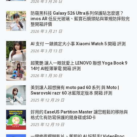
2026 年 3 月 26 日
防窺黑科技 Galaxy S26 Ultra系列保護貼怎麼選？
imos AR 低反光玻璃、藍寶石鏡頭貼與軍規防摔殼完
整開箱評價
2026 年 3 月 21 日
AI 支付 一錶搞定大小事 Xiaomi Watch 5 開箱 評測
2026 年 3 月 13 日
超驚艷 讓人一眼就愛上 LENOVO 聯想 Yoga Book 9
14吋 AI輕薄筆電 開箱 評測
2026 年 1 月 30 日
美到讓人超想擁有 moto pad 60 系列 與 Moto |
Swarovski razr 60 冰藍限定版本 開箱 評測
2025 年 12 月 29 日
好用的 EaseUS Partition Master 讓您輕鬆的移除與
格式化有防寫保護的隨身碟或SD卡
2025 年 12 月 19 日
一鍵修復模糊影片、舊照的 AI 好幫手! VideoProc