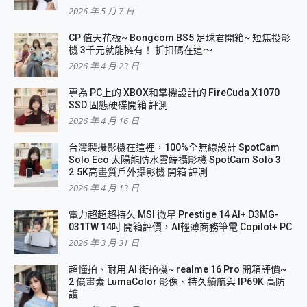
2026 年 5 月 7 日
CP 值天花板~ Bongcom BS5 足球君開箱~ 短焦投影
機 3千元就能擁有！ 折扣碼在這～
2026 年 4 月 23 日
專為 PC上的 XBOX和掌機設計的 FireCuda X1070
SSD 固態硬碟開箱 評測
2026 年 4 月 16 日
台灣製攝影機在這裡，100%全無線設計 SpotCam
Solo Eco 太陽能防水雲端攝影機 SpotCam Solo 3
2.5K高畫質戶外攝影機 開箱 評測
2026 年 4 月 13 日
電力超超超持久 MSI 微星 Prestige 14 AI+ D3MG-
031TW 14吋 開箱評價，AI輕薄商務筆電 Copilot+ PC
2026 年 3 月 31 日
超懂拍、耐用 AI 街拍機~ realme 16 Pro 開箱評價~
2 億畫素 LumaColor 影像、持久續航與 IP69K 高防
護