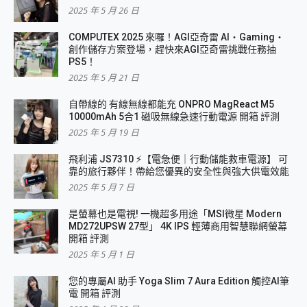
2025 年 5 月 26 日
COMPUTEX 2025 來囉！AGI亞奇雷 AI・Gaming・
創作儲存方案登場，趕快來AGI亞奇雷挑戰任務抽
PS5！
2025 年 5 月 21 日
自帶線的 有線無線都能充 ONPRO MagReact M5
10000mAh 5合1 磁吸無線急速行動電源 開箱 評測
2025 年 5 月 19 日
飛利浦 JS7310 ⚡【電急便｜行動儲能救車電源】 可
靠的旅行夥伴！帶給您優異的安全性與強大供電效能
2025 年 5 月 7 日
是螢幕也是電視! 一機超多用途「MSI微星 Modern
MD272UPSW 27型」 4K IPS 輕薄商用智慧聯網螢幕
開箱 評測
2025 年 5 月 1 日
您的專屬AI 助手 Yoga Slim 7 Aura Edition 觸控AI筆
電 開箱 評測