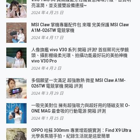
亮溫潤，並支援雙設備連接~
2024 年 4 月 25 日
MSI Claw 掌機專屬配件包 來囉 完美保護 MSI Claw
A1M-026TW 電競掌機
2024 年 4 月 17 日
人像旗艦 vivo V30 系列 開箱 評測! 首搭蔡司光學鏡
頭、攝影棚級柔光環、拍攝功能最好玩的美拍神機
vivo V30 Pro
2024 年 4 月 2 日
多個願望一次滿足 超強散熱 微星 MSI Claw A1M-
026TW 電競掌機 開箱 評測
2024 年 3 月 29 日
一吸完美對位 擁有超強吸力與超好用的隱磁支架 O-
ONE MAG 最會吸的行動電源 開箱 評測
2024 年 1 月 25 日
OPPO 哈蘇 300mm 專業增距鏡實測：Find X9 Ultra
光學長焦隨手拍，紀錄生活就是這麼簡單