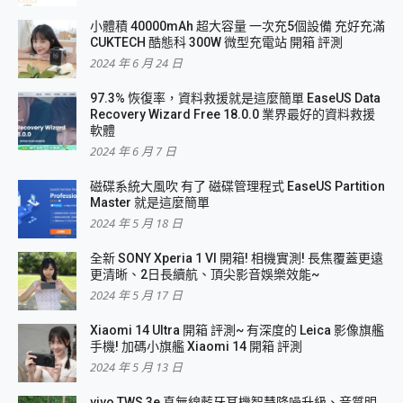
小體積 40000mAh 超大容量 一次充5個設備 充好充滿
CUKTECH 酷態科 300W 微型充電站 開箱 評測
2024 年 6 月 24 日
97.3% 恢復率，資料救援就是這麼簡單 EaseUS Data
Recovery Wizard Free 18.0.0 業界最好的資料救援
軟體
2024 年 6 月 7 日
磁碟系統大風吹 有了 磁碟管理程式 EaseUS Partition
Master 就是這麼簡單
2024 年 5 月 18 日
全新 SONY Xperia 1 VI 開箱! 相機實測! 長焦覆蓋更遠
更清晰、2日長續航、頂尖影音娛樂效能~
2024 年 5 月 17 日
Xiaomi 14 Ultra 開箱 評測~ 有深度的 Leica 影像旗艦
手機! 加碼小旗艦 Xiaomi 14 開箱 評測
2024 年 5 月 13 日
vivo TWS 3e 真無線藍牙耳機智慧降噪升級、音質明