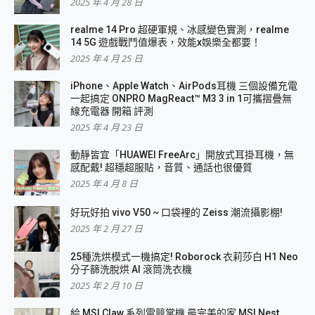
2025 年 4 月 28 日
realme 14 Pro 超硬軍規、冰感變色實測，realme
14 5G 遊戲戰鬥值爆表，效能x娛樂全都要！
2025 年 4 月 25 日
iPhone、Apple Watch、AirPods耳機 三個設備充電
一起搞定 ONPRO MagReact™ M3 3 in 1可攜摺疊無
線充電器 開箱 評測
2025 年 4 月 23 日
動靜皆宜「HUAWEI FreeArc」開放式耳掛耳機，無
感配戴! 超穩超服貼，音質、通話也很優質
2025 年 4 月 8 日
好玩好拍 vivo V50 ~ 口袋裡的 Zeiss 潮流攝影棚!
2025 年 2 月 27 日
25種洗烘模式一機搞定! Roborock 衣莉莎白 H1 Neo
分子篩洗脫烘 AI 滾筒洗衣機
2025 年 2 月 10 日
給 MSI Claw 系列電競掌機 最完美的家 MSI Nest