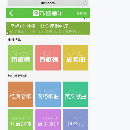
2億 APO蔡司長焦神機降臨~ vivo X200 Pro、vivo X200 就是這麼好拍
EaseUS Vocal Remover 免費線上去聲器一鍵去除人聲 人聲 音樂分離 2024 消除人聲推薦
3 個超值 MHN 飛人工具分享~~ iToolab AnyGo 魔物獵人 Now飛人 ios教學 不出門也可以到處走
Locawhere AnyTo 寶可夢飛人 AnyTo 不出門也可以飛遍全世界
小體積 40000mAh 超大容量 一次充5個設備 充好充滿 CUKTECH 酷態科 300W 微型充電站 開箱 評測
97.3% 恢復率，資料救援就是這麼簡單 EaseUS Data Recovery Wizard Free 18.0.0 業界最好的資料救援軟體
磁碟系統大風吹 有了 磁碟管理程式 EaseUS Partition Master 就是這麼簡單
全新 SONY Xperia 1 VI 開箱! 相機實測! 長焦覆蓋更遠更清晰、2日長續航、頂尖影音娛樂效能~
Xiaomi 14 Ultra 開箱 評測~ 有深度的 Leica 影像旗艦手機! 加碼小旗艦 Xiaomi 14 開箱 評測
vivo TWS 3e 真無線藍牙耳機智慧降噪升級、音質明亮溫潤，並支援雙設備連接~
MSI Claw 掌機專屬配件包 來囉 完美保護 MSI Claw A1M-026TW 電競掌機
人像旗艦 vivo V30 系列 開箱 評測! 首搭蔡司光學鏡頭、攝影棚級柔光環、拍攝功能最好玩的美拍神機 vivo V30 Pro
多個願望一次滿足 超強散熱 微星 MSI Claw A1M-026TW 電競掌機 開箱 評測
一吸完美對位 擁有超強吸力與超好用的隱磁支架 O-ONE MAG 最會吸的行動電源 開箱 評測
OPPO 哈蘇 300mm 專業增距鏡實測：Find X9 Ultra 光學長焦隨手拍，紀錄生活就是這麼簡單
Motorola edge 70 pro 及 moto g37 power上市，登錄在送飛利浦氣炸鍋
近八千元的 Soundcore Liberty 5 Pro Max，有螢幕的耳機會是智商稅嗎?
ASUS Pad 全面應援 Me Time，加碼愛奇藝黃金雙周卡體驗，專案價最低 NT$0 起